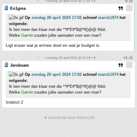
• zondag 28 april 2024 @ 17:31 • 8
En1gma
Op
zondag 28 april 2024 17:02
schreef
marcb1974
het
volgende:
Ik ben meer dan klaar met die **#*E#*$@*#()@@ fitbit.
Welke
Garmin
zouden jullie aanraden voor een man?
Ligt eraan wat je ermee doet en wat je budget is.
• zondag 28 april 2024 @ 21:16 • 9
Jeroboam
Op
zondag 28 april 2024 17:02
schreef
marcb1974
het
volgende:
Ik ben meer dan klaar met die **#*E#*$@*#()@@ fitbit.
Welke
Garmin
zouden jullie aanraden voor een man?
Instinct 2
▼ Advertentie door Refinery89