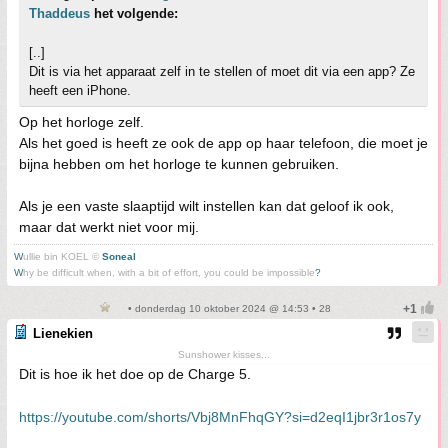
Thaddeus
het volgende:
[..]
Dit is via het apparaat zelf in te stellen of moet dit via een app? Ze
heeft een iPhone.
Op het horloge zelf.
Als het goed is heeft ze ook de app op haar telefoon, die moet je
bijna hebben om het horloge te kunnen gebruiken.
Als je een vaste slaaptijd wilt instellen kan dat geloof ik ook,
maar dat werkt niet voor mij.
W
ullie bin KOEL ©
Soneal
W
hy be difficult when, with a bit of effort, you could be impossible
?
• donderdag 10 oktober 2024 @ 14:53 • 28
Lienekien
Sunshower kisses...
Dit is hoe ik het doe op de Charge 5.
https://youtube.com/shorts/Vbj8MnFhqGY?si=d2eqI1jbr3r1os7y