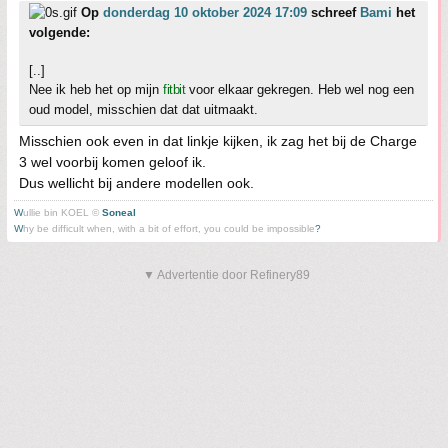
Op
donderdag 10 oktober 2024 17:09
schreef
Bami
het
volgende:
[..]
Nee ik heb het op mijn
fitbit
voor elkaar gekregen. Heb wel nog een
oud model, misschien dat dat uitmaakt.
Misschien ook even in dat linkje kijken, ik zag het bij de Charge
3 wel voorbij komen geloof ik.
Dus wellicht bij andere modellen ook.
W
ullie bin KOEL ©
Soneal
W
hy be difficult when, with a bit of effort, you could be impossible
?
▼ Advertentie door Refinery89