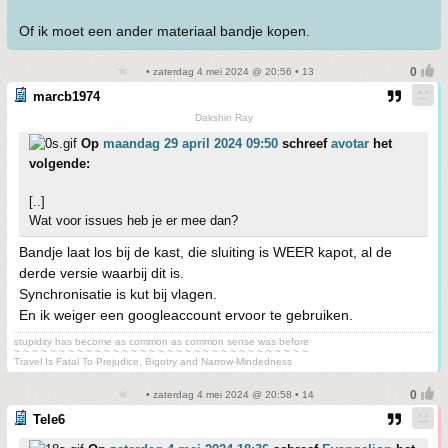
Of ik moet een ander materiaal bandje kopen.
• zaterdag 4 mei 2024 @ 20:56 • 13
marcb1974
Dakshin Ray
Op
maandag 29 april 2024 09:50
schreef
avotar
het
volgende:
[..]
Wat voor issues heb je er mee dan?
Bandje laat los bij de kast, die sluiting is WEER kapot, al de
derde versie waarbij dit is.
Synchronisatie is kut bij vlagen.
En ik weiger een googleaccount ervoor te gebruiken.
stupidity has become as common as common sense was before
~ ~ ~ ~ ~ ~ ~ ~ ~ ~ ~ ~ ~ ~ ~ ~ ~ ~ ~ ~ ~ ~ ~ ~ ~ ~ ~ ~ ~ ~ ~ ~ ~
Travel Is Fatal To Prejudice, Bigotry and Narrow-Mindedness
• zaterdag 4 mei 2024 @ 20:58 • 14
Tele6