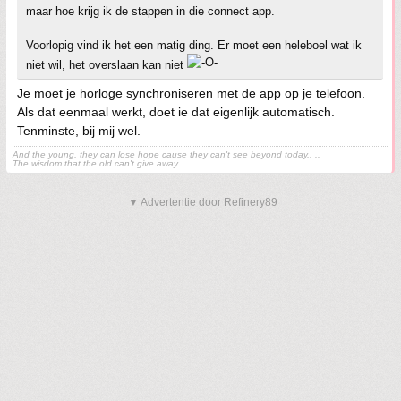
maar hoe krijg ik de stappen in die connect app.
Voorlopig vind ik het een matig ding. Er moet een heleboel wat ik
niet wil, het overslaan kan niet
Je moet je horloge synchroniseren met de app op je telefoon.
Als dat eenmaal werkt, doet ie dat eigenlijk automatisch.
Tenminste, bij mij wel.
And the young, they can lose hope cause they can't see beyond today,. ..
The wisdom that the old can't give away
▼ Advertentie door Refinery89