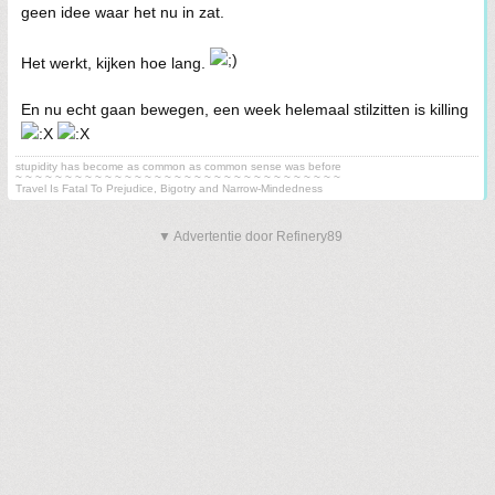
geen idee waar het nu in zat.
Het werkt, kijken hoe lang.
En nu echt gaan bewegen, een week helemaal stilzitten is killing
stupidity has become as common as common sense was before
~ ~ ~ ~ ~ ~ ~ ~ ~ ~ ~ ~ ~ ~ ~ ~ ~ ~ ~ ~ ~ ~ ~ ~ ~ ~ ~ ~ ~ ~ ~ ~ ~
Travel Is Fatal To Prejudice, Bigotry and Narrow-Mindedness
▼ Advertentie door Refinery89