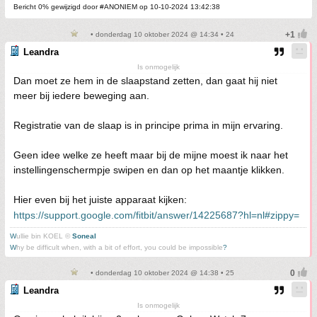
Bericht 0% gewijzigd door #ANONIEM op 10-10-2024 13:42:38
• donderdag 10 oktober 2024 @ 14:34 • 24
Leandra
Is onmogelijk
Dan moet ze hem in de slaapstand zetten, dan gaat hij niet
meer bij iedere beweging aan.
Registratie van de slaap is in principe prima in mijn ervaring.
Geen idee welke ze heeft maar bij de mijne moest ik naar het
instellingenschermpje swipen en dan op het maantje klikken.
Hier even bij het juiste apparaat kijken:
https://support.google.com/fitbit/answer/14225687?hl=nl#zippy=
W
ullie bin KOEL ©
Soneal
W
hy be difficult when, with a bit of effort, you could be impossible
?
• donderdag 10 oktober 2024 @ 14:38 • 25
Leandra
Is onmogelijk