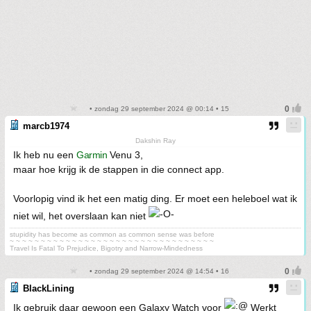
• zondag 29 september 2024 @ 00:14 • 15
marcb1974
Dakshin Ray
Ik heb nu een
Garmin
Venu 3,
maar hoe krijg ik de stappen in die connect app.
Voorlopig vind ik het een matig ding. Er moet een heleboel wat ik
niet wil, het overslaan kan niet
stupidity has become as common as common sense was before
~ ~ ~ ~ ~ ~ ~ ~ ~ ~ ~ ~ ~ ~ ~ ~ ~ ~ ~ ~ ~ ~ ~ ~ ~ ~ ~ ~ ~ ~ ~ ~ ~
Travel Is Fatal To Prejudice, Bigotry and Narrow-Mindedness
• zondag 29 september 2024 @ 14:54 • 16
BlackLining
Ik gebruik daar gewoon een Galaxy Watch voor
Werkt