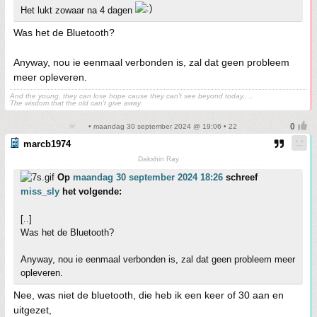
Het lukt zowaar na 4 dagen
Was het de Bluetooth?
Anyway, nou ie eenmaal verbonden is, zal dat geen probleem
meer opleveren.
And the young, they can lose hope cause they can't see beyond today,. ..
The wisdom that the old can't give away
• maandag 30 september 2024 @ 19:06 • 22
marcb1974
Dakshin Ray
Op
maandag 30 september 2024 18:26
schreef
miss_sly
het volgende:
[..]
Was het de Bluetooth?
Anyway, nou ie eenmaal verbonden is, zal dat geen probleem meer
opleveren.
Nee, was niet de bluetooth, die heb ik een keer of 30 aan en
uitgezet,