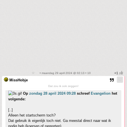
• maandag 29 april 2024 @ 02:13 • 10
MissHobje
Dat zou ik ook zeggen!
Op
zondag 28 april 2024 09:28
schreef
Evangelion
het
volgende:
[..]
Alleen het startscherm toch?
Dat gebruik ik eigenlijk toch niet. Ga meestal direct naar wat ik
nodig heb (koersen of rapporten).