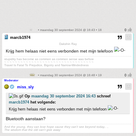
• maandag 30 september 2024 @ 16:43 • 18
marcb1974
Dakshin Ray
Krijg hem helaas niet eens verbonden met mijn telefoon
stupidity has become as common as common sense was before
~ ~ ~ ~ ~ ~ ~ ~ ~ ~ ~ ~ ~ ~ ~ ~ ~ ~ ~ ~ ~ ~ ~ ~ ~ ~ ~ ~ ~ ~ ~ ~ ~
Travel Is Fatal To Prejudice, Bigotry and Narrow-Mindedness
• maandag 30 september 2024 @ 16:48 • 19
Moderator
miss_sly
Op
maandag 30 september 2024 16:43
schreef
marcb1974
het volgende:
Krijg hem helaas niet eens verbonden met mijn telefoon
Bluetooth aanstaan?
And the young, they can lose hope cause they can't see beyond today,. ..
The wisdom that the old can't give away