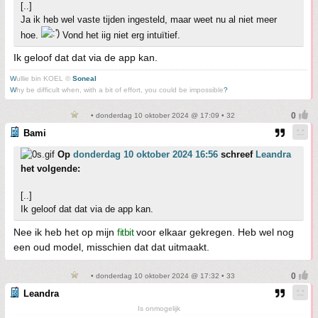
[..]
Ja ik heb wel vaste tijden ingesteld, maar weet nu al niet meer
hoe.
Vond het iig niet erg intuïtief.
Ik geloof dat dat via de app kan.
W
ullie bin KOEL ©
Soneal
W
hy be difficult when, with a bit of effort, you could be impossible
?
• donderdag 10 oktober 2024 @ 17:09 • 32
Bami
Op
donderdag 10 oktober 2024 16:56
schreef
Leandra
het volgende:
[..]
Ik geloof dat dat via de app kan.
Nee ik heb het op mijn
fitbit
voor elkaar gekregen. Heb wel nog
een oud model, misschien dat dat uitmaakt.
• donderdag 10 oktober 2024 @ 17:32 • 33
Leandra
Is onmogelijk