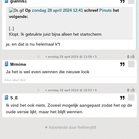
gianni61
Op
zondag 28 april 2024 12:41
schreef
Pinuts
het
volgende:
[..]
Klopt. Ik gebruikte juist bijna alleen het startscherm.
ja, en dat is nu helemaal k*t
• zondag 28 april 2024 @ 13:08 • 5
Mrmime
Ja het is wel even wennen die nieuwe look
Alius aliud dicit
• zondag 28 april 2024 @ 16:53 • 6
S_E
Ik vind het ook niets. Zoveel mogelijk aangepast zodat het op de
oude versie lijkt, maar het blijft wennen.
▼ Advertentie door Refinery89