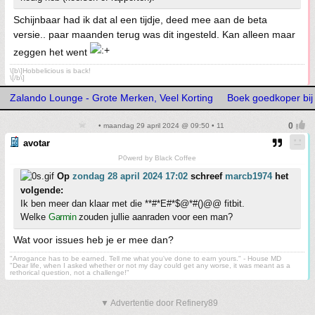
Schijnbaar had ik dat al een tijdje, deed mee aan de beta
versie.. paar maanden terug was dit ingesteld. Kan alleen maar
zeggen het went
\[b\]Hobbelicious is back!
\[/b\]
Zalando Lounge - Grote Merken, Veel Korting
Boek goedkoper bij
• maandag 29 april 2024 @ 09:50 • 11
avotar
P0werd by Black Coffee
Op
zondag 28 april 2024 17:02
schreef
marcb1974
het
volgende:
Ik ben meer dan klaar met die **#*E#*$@*#()@@ fitbit.
Welke
Garmin
zouden jullie aanraden voor een man?
Wat voor issues heb je er mee dan?
"Arrogance has to be earned. Tell me what you've done to earn yours." - House MD
"Dear life, when I asked whether or not my day could get any worse, it was meant as a
rethorical question, not a challenge!"
▼ Advertentie door Refinery89