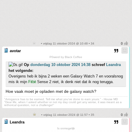
• vrijdag 11 oktober 2024 @ 10:48 • 34
avotar
P0werd by Black Coffee
Op
donderdag 10 oktober 2024 14:38
schreef
Leandra
het volgende:
Overigens heb ik bijna 2 weken een Galaxy Watch 7 en vooralsnog
mis ik mijn
Fitbit
Sense 2 niet, ik denk niet dat ik nog terugga.
Hoe vaak moet je opladen met de galaxy watch?
"Arrogance has to be earned. Tell me what you've done to earn yours." - House MD
"Dear life, when I asked whether or not my day could get any worse, it was meant as a
rethorical question, not a challenge!"
• vrijdag 11 oktober 2024 @ 11:57 • 35
Leandra
Is onmogelijk