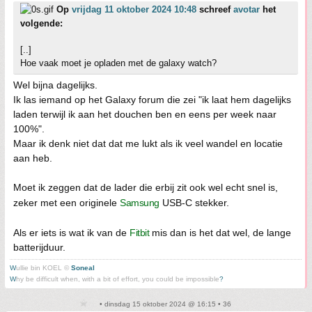
Op
vrijdag 11 oktober 2024 10:48
schreef
avotar
het
volgende:
[..]
Hoe vaak moet je opladen met de galaxy watch?
Wel bijna dagelijks.
Ik las iemand op het Galaxy forum die zei "ik laat hem dagelijks
laden terwijl ik aan het douchen ben en eens per week naar
100%".
Maar ik denk niet dat dat me lukt als ik veel wandel en locatie
aan heb.
Moet ik zeggen dat de lader die erbij zit ook wel echt snel is,
zeker met een originele
Samsung
USB-C stekker.
Als er iets is wat ik van de
Fitbit
mis dan is het dat wel, de lange
batterijduur.
W
ullie bin KOEL ©
Soneal
W
hy be difficult when, with a bit of effort, you could be impossible
?
• dinsdag 15 oktober 2024 @ 16:15 • 36