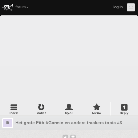
forum
log in
Index
Actief
MyAT
Nieuw
Reply
Het grote Fitbit/Garmin en andere trackers topic #3
lif