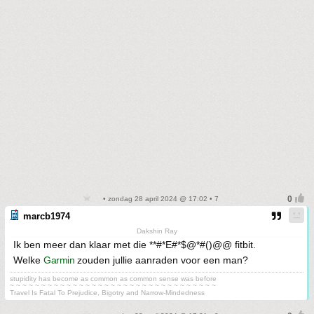
• zondag 28 april 2024 @ 17:02 • 7
marcb1974
Dakshin Ray
Ik ben meer dan klaar met die **#*E#*$@*#()@@ fitbit.
Welke
Garmin
zouden jullie aanraden voor een man?
stupidity has become as common as common sense was before
~ ~ ~ ~ ~ ~ ~ ~ ~ ~ ~ ~ ~ ~ ~ ~ ~ ~ ~ ~ ~ ~ ~ ~ ~ ~ ~ ~ ~ ~ ~ ~ ~
Travel Is Fatal To Prejudice, Bigotry and Narrow-Mindedness