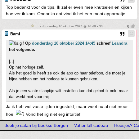
Top bedankt voor de tips. Ik zal er even mee knutselen en kijken
hoe ver ik kom. Ondanks dat vind ik het een mooi apparaatje
• donderdag 10 oktober 2024 @ 16:48 • 30
Bami
Op
donderdag 10 oktober 2024 14:45
schreef
Leandra
het volgende:
[..]
Op het horloge zelf.
Als het goed is heeft ze ook de app op haar telefoon, die moet je
bijna hebben om het horloge te kunnen gebruiken.
Als je een vaste slaaptijd wilt instellen kan dat geloof ik ook, maar
dat werkt niet voor mij.
Ja ik heb wel vaste tijden ingesteld, maar weet nu al niet meer
hoe.
Vond het iig niet erg intuïtief.
Boek je safari bij Beekse Bergen
Vattenfall cadeau
Hoesjes? Cas