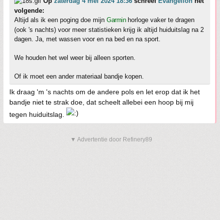
Op
zaterdag 4 mei 2024 18:36
schreef
Evangelion
het
volgende:
Altijd als ik een poging doe mijn
Garmin
horloge vaker te dragen
(ook 's nachts) voor meer statistieken krijg ik altijd huiduitslag na 2
dagen. Ja, met wassen voor en na bed en na sport.
We houden het wel weer bij alleen sporten.
Of ik moet een ander materiaal bandje kopen.
Ik draag 'm 's nachts om de andere pols en let erop dat ik het
bandje niet te strak doe, dat scheelt allebei een hoop bij mij
tegen huiduitslag.
▼ Advertentie door Refinery89