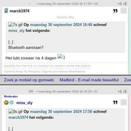
• maandag 30 september 2024 @ 17:50 • 20
marcb1974
Dakshin Ray
Op
maandag 30 september 2024 16:48
schreef
miss_sly
het volgende:
[..]
Bluetooth aanstaan?
Het lukt zowaar na 4 dagen
stupidity has become as common as common sense was before
~ ~ ~ ~ ~ ~ ~ ~ ~ ~ ~ ~ ~ ~ ~ ~ ~ ~ ~ ~ ~ ~ ~ ~ ~ ~ ~ ~ ~ ~ ~ ~ ~
Travel Is Fatal To Prejudice, Bigotry and Narrow-Mindedness
Zoek je mobiel op gsmweb
Mailbird - E-mail made beautiful
Zoe
• maandag 30 september 2024 @ 18:26 • 21
Moderator
miss_sly
Op
maandag 30 september 2024 17:50
schreef
marcb1974
het volgende:
[..]