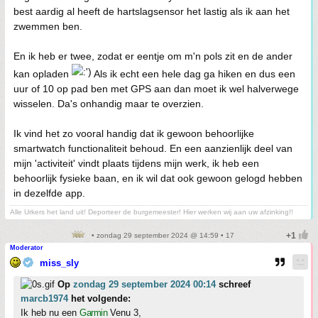
best aardig al heeft de hartslagsensor het lastig als ik aan het
zwemmen ben.
En ik heb er twee, zodat er eentje om m'n pols zit en de ander
kan opladen
Als ik echt een hele dag ga hiken en dus een
uur of 10 op pad ben met GPS aan dan moet ik wel halverwege
wisselen. Da's onhandig maar te overzien.
Ik vind het zo vooral handig dat ik gewoon behoorlijke
smartwatch functionaliteit behoud. En een aanzienlijk deel van
mijn 'activiteit' vindt plaats tijdens mijn werk, ik heb een
behoorlijk fysieke baan, en ik wil dat ook gewoon gelogd hebben
in dezelfde app.
Alle Urkers het land uit! Deporteer de burgemeester! Hier werken wij aan uw afzinking!!
• zondag 29 september 2024 @ 14:59 • 17
Moderator
miss_sly
Op
zondag 29 september 2024 00:14
schreef
marcb1974
het volgende:
Ik heb nu een
Garmin
Venu 3,