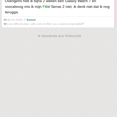
Overigens heb ik bijna 2 weken een Galaxy Watch 7 en
vooralsnog mis ik mijn
Fitbit
Sense 2 niet, ik denk niet dat ik nog
terugga.
W
ullie bin KOEL ©
Soneal
W
hy be difficult when, with a bit of effort, you could be impossible
?
▼ Advertentie door Refinery89