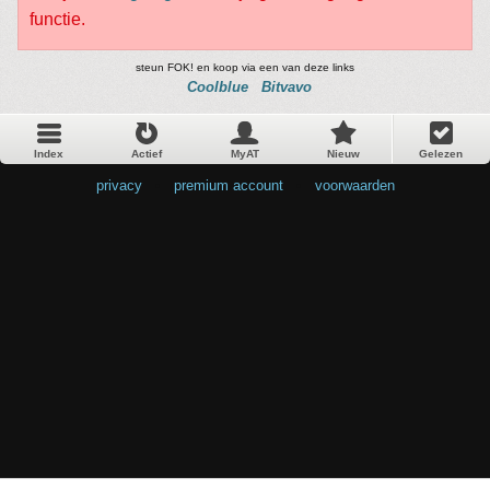
functie.
steun FOK! en koop via een van deze links
Coolblue
Bitvavo
Index
Actief
MyAT
Nieuw
Gelezen
privacy
•
premium account
•
voorwaarden