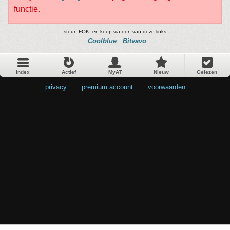
functie.
steun FOK! en koop via een van deze links
Coolblue
Bitvavo
Index
Actief
MyAT
Nieuw
Gelezen
privacy
•
premium account
•
voorwaarden