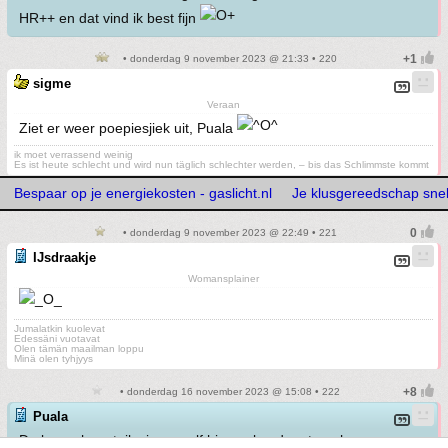
HR++ en dat vind ik best fijn
• donderdag 9 november 2023 @ 21:33 • 220
sigme
Veraan
Ziet er weer poepiesjiek uit, Puala
ik moet verrassend weinig
Es ist heute schlecht und wird nun täglich schlechter werden, – bis das Schlimmste kommt
Bespaar op je energiekosten - gaslicht.nl
Je klusgereedschap snelle
• donderdag 9 november 2023 @ 22:49 • 221
IJsdraakje
Womansplainer
Jumalatkin kuolevat
Edessäni vuotavat
Olen tämän maailman loppu
Minä olen tyhjyys
• donderdag 16 november 2023 @ 15:08 • 222
Puala
De kraan hangt, ik zie mezelf hier wel onder staan hoor