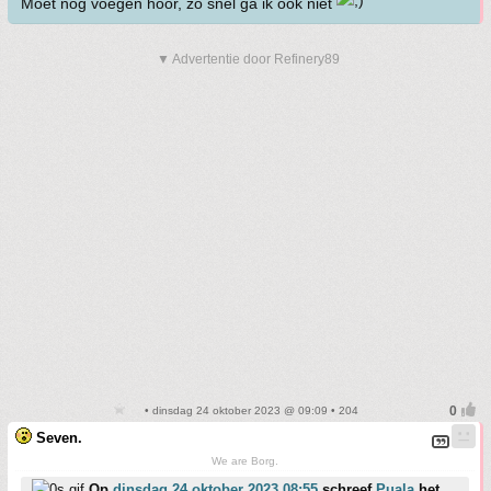
Moet nog voegen hoor, zo snel ga ik ook niet
▼ Advertentie door Refinery89
• dinsdag 24 oktober 2023 @ 09:09 • 204
Seven.
We are Borg.
Op
dinsdag 24 oktober 2023 08:55
schreef
Puala
het