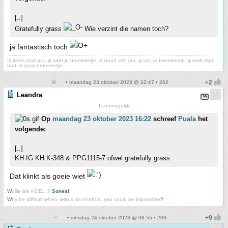
[..]
Gratefully grass
Wie verzint die namen toch?
ja fantastisch toch
Ik keek naar jou, jij naar je brommertje; ik houd van jou, jij van je brommertje; jij brak mijn
hart, ik jouw brommertje...
• maandag 23 oktober 2023 @ 22:47 • 202
Leandra
Is onmogelijk
Op
maandag 23 oktober 2023 16:22
schreef
Puala
het
volgende:
[..]
KH IG KH K-348 & PPG1115-7 ofwel gratefully grass
Dat klinkt als goeie wiet
W
ullie bin KOEL ©
Soneal
W
hy be difficult when, with a bit of effort, you could be impossible
?
• dinsdag 24 oktober 2023 @ 08:55 • 203