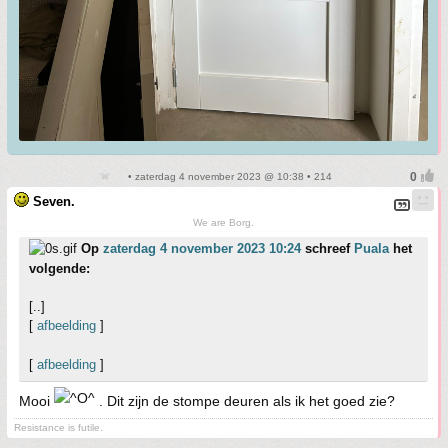
• zaterdag 4 november 2023 @ 10:38 • 214
Seven.
We are Borg.
Op
zaterdag 4 november 2023 10:24
schreef
Puala
het
volgende:
[..]
[
afbeelding
]
[
afbeelding
]
Mooi
. Dit zijn de stompe deuren als ik het goed zie?
Resistance is futile.