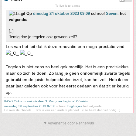
To live is to dance
Op
dinsdag 24 oktober 2023 09:09
schreef
Seven.
het
volgende:
[..]
Jemig,doe je tegelen ook gewoon zelf?
Los van het feit dat ik deze renovatie een mega-prestatie vind
Tegelen is niet eens zo heel gek moeilijk. Het is een precisieklus,
maar op zich te doen. Zo lang je geen onnoemelijk zwarte tegels
gebruikt en de juiste hulpmiddelen inzet, kan het zelf. Heb ik een
paar jaar geleden ook voor het eerst gedaan en dat zit er keurig
op.
K&W / Tink's droomhuis deel 3: Vur goan beginne! Ofzoiets....
maandag 30 september 2013 07:58
schreef
Brighteyes
het volgende:
En over de chocola... Tink is van een andere planeet. ;) Die heeft dat niet nodig. ;)
▼ Advertentie door Refinery89