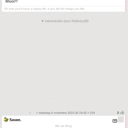
Mooi!!!
Oh how you'd have a happy life, if you did the things you like
▼ Advertentie door Refinery89
• zaterdag 4 november 2023 @ 19:42 • 218
Seven.
We are Borg.