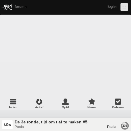
forum
log in
Index
Actief
MyAT
Nieuw
Gelezen
De 3e ronde, tijd om t af te maken #5
k&w
235
Puala
Puala