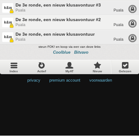
De 3e ronde, een nieuw klusavontuur #3
k&w
Puala
Puala
De 3e ronde, een nieuw klusavontuur #2
k&w
Puala
Puala
De 3e ronde, een nieuw klusavontuur
k&w
Puala
Puala
steun FOK! en koop via een van deze links
Coolblue
Bitvavo
Index
Actief
MyAT
Nieuw
Gelezen
privacy
•
premium account
•
voorwaarden