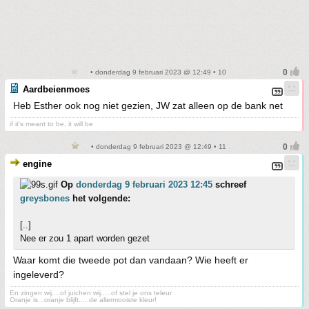
• donderdag 9 februari 2023 @ 12:49 • 10
Aardbeienmoes
Heb Esther ook nog niet gezien, JW zat alleen op de bank net
if it's meant to be, it will be
• donderdag 9 februari 2023 @ 12:49 • 11
engine
Op
donderdag 9 februari 2023 12:45
schreef
greysbones
het volgende:
[..]
Nee er zou 1 apart worden gezet
Waar komt die tweede pot dan vandaan? Wie heeft er
ingeleverd?
En zingen wij....of juichen wij.....of stel je ons teleur
Oranje is...oranje blijft.....de allermooiste kleur!