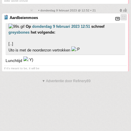
stilte wordt onrust
• donderdag 9 februari 2023 @ 12:52 • 21
Aardbeienmoes
Op
donderdag 9 februari 2023 12:51
schreef
greysbones
het volgende:
[..]
Uto is met de noorderzon vertrokken
Lunchtijd
if it's meant to be, it will be
▼ Advertentie door Refinery89