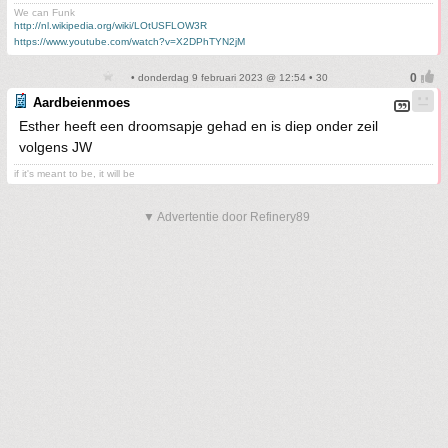
We can Funk
http://nl.wikipedia.org/wiki/LOtUSFLOW3R
https://www.youtube.com/watch?v=X2DPhTYN2jM
• donderdag 9 februari 2023 @ 12:54 • 30
Aardbeienmoes
Esther heeft een droomsapje gehad en is diep onder zeil
volgens JW
if it's meant to be, it will be
▼ Advertentie door Refinery89