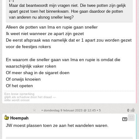
Maar dat beantwoordt mijn vragen niet. Die twee potten zijn gelijk
apart gezet toen het binnenkwam. Hoe gaan daardoor de potten
van anderen nu alsnog sneller leeg?
Alleen de potten van Ima en rupie gaan sneller
Ik weet niet wanneer ze apart zijn gezet
De eerst afspraak was namelijk dat er 1 apart zou worden gezet
voor de feestjes rokers
En waarom die sneller gaan van Ima en rupie is omdat die
waarschijnlijk vaker roken
Of meer shag in de sigaret doen
Of onwijs knoeien
Of het opeten
Een losse opmerking
glijdt als schaduw door het draad —
stilte wordt onrust
• donderdag 9 februari 2023 @ 12:45 • 5
Hoempah
JW moest plassen toen ze aan het wandelen waren.