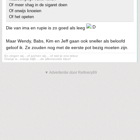
Of meer shag in de sigaret doen
Of onwijs knoeien
Of het opeten
Die van ima en rupie is zo goed als leeg
Maar Wendy, Babs, Kim en Jeff gaan ook sneller als beloofd
geloof ik. Ze zouden nog met de eerste pot bezig moeten zijn.
En zingen wij....of juichen wij.....of stel je ons teleur
Oranje is...oranje blijft.....de allermooiste kleur!
▼ Advertentie door Refinery89