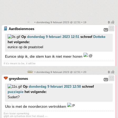
• donderdag 9 februari 2023 @ 12:51 • 19
Aardbeienmoes
Op
donderdag 9 februari 2023 12:51
schreef
Dotteke
het volgende:
eunice op de praatstoel
Eunice skip ik, die stem kan ik niet meer horen
if it's meant to be, it will be
• donderdag 9 februari 2023 @ 12:51 • 20
greysbones
Op
donderdag 9 februari 2023 12:50
schreef
puzziepie
het volgende:
Sudert?
Uto is met de noorderzon vertrokken
Een losse opmerking
glijdt als schaduw door het draad —