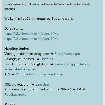
De afbeeldingen zijn klikbaar en leiden naar het topic van de desbetreffende
kandidaat
Welkom in het Commentaar op Streams topic.
De streams:
https://v2.videoland.com/event-6/live
https://v2.videoland.com/event-7/live
Handige topics
Verslagen delen en teruglezen ➡️
Streamverslagen
Belangrijke updates? ➡️
Updates
Beelden delen en terugkijken? ➡️
Video's, filmpjes, foto's,
screenshots en gifjes
TV? ➡️
Commentaar op tv uitzendingen
Offtopic reageren ➡️
Slowchat
Probleempje in topic of met andere FOK!ers? ➡️ TR of
Feedbacktopic
Regels