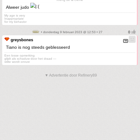
Alweer judo
My age is very
Inappropriate
for my behavior
• donderdag 9 februari 2023 @ 12:53 • 27
greysbones
Tiano is nog steeds geblesseerd
Een losse opmerking
glijdt als schaduw door het draad —
stilte wordt onrust
▼ Advertentie door Refinery89