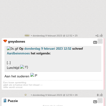
• donderdag 9 februari 2023 @ 12:52 • 25
greysbones
Op
donderdag 9 februari 2023 12:52
schreef
Aardbeienmoes
het volgende:
[..]
Lunchtijd
Aan het suderen
Een losse opmerking
glijdt als schaduw door het draad —
stilte wordt onrust
• donderdag 9 februari 2023 @ 12:53 • 26
Puzzie
Kreng de la crème