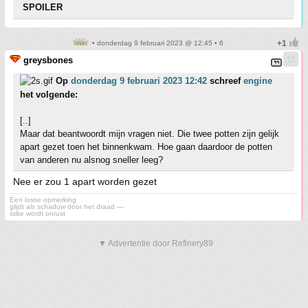
SPOILER
• donderdag 9 februari 2023 @ 12:45 • 6
greysbones
Op
donderdag 9 februari 2023 12:42
schreef
engine
het volgende:
[..]
Maar dat beantwoordt mijn vragen niet. Die twee potten zijn gelijk
apart gezet toen het binnenkwam. Hoe gaan daardoor de potten
van anderen nu alsnog sneller leeg?
Nee er zou 1 apart worden gezet
Een losse opmerking
glijdt als schaduw door het draad —
stilte wordt onrust
▼ Advertentie door Refinery89