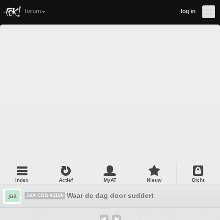
forum
log in
Index
Actief
MyAT
Nieuw
Dicht
Waar de dag door suddert
jaa
JAA COS #1196