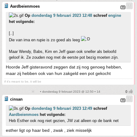
Aardbeienmoes
Op
donderdag 9 februari 2023 12:48
schreef
engine
het volgende:
[..]
Die van ima en rupie is zo goed als leeg
Maar Wendy, Babs, Kim en Jeff gaan ook sneller als beloofd
geloof ik. Ze zouden nog met de eerste pot bezig moeten zijn.
Hoorde Jeff gisteravond zeggen dat zij nog genoeg hebben,
maar zij hebben ook van hun zakgeld een pot gekocht
if it's meant to be, it will be
• donderdag 9 februari 2023 @ 12:50 • 14
cinsan
Op
donderdag 9 februari 2023 12:49
schreef
Aardbeienmoes
het volgende:
Heb Esther ook nog niet gezien, JW zat alleen op de bank net
esther ligt op haar bed , zwak , ziek misselijk