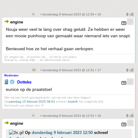
• donderdag 9 februari 2023 @ 12:50 • 16
engine
Nouja weer veel te lang over shag geluld. Ze hebben er weer
een mooie puinhoop van gemaakt waar niemand iets van snapt.
Benieuwd hoe ze het verhaal gaan verkopen.
En zingen wij....of juichen wij.....of stel je ons teleur
Oranje is...oranje blijft.....de allermooiste kleur!
• donderdag 9 februari 2023 @ 12:51 • 17
Moderator
Dotteke
eunice op de praatstoel
Wie mij niet heeft grootgebracht, zal mij ook niet klein krijgen!
Op
zaterdag 15 februari 2025 08:01
schreef
JustinK
het volgende:[/b]
Dot houdt van lekker vlot :P
• donderdag 9 februari 2023 @ 12:51 • 18
engine
Op
donderdag 9 februari 2023 12:50
schreef