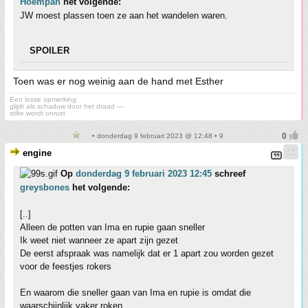
Hoempah
het volgende:
JW moest plassen toen ze aan het wandelen waren.
SPOILER
Toen was er nog weinig aan de hand met Esther
Een losse opmerking
glijdt als schaduw door het draad —
stilte wordt onrust
• donderdag 9 februari 2023 @ 12:48 • 9
engine
Op
donderdag 9 februari 2023 12:45
schreef
greysbones
het volgende:
[..]
Alleen de potten van Ima en rupie gaan sneller
Ik weet niet wanneer ze apart zijn gezet
De eerst afspraak was namelijk dat er 1 apart zou worden gezet
voor de feestjes rokers
En waarom die sneller gaan van Ima en rupie is omdat die
waarschijnlijk vaker roken