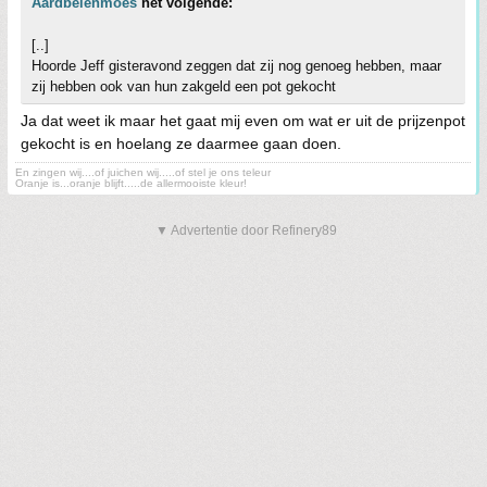
Aardbeienmoes
het volgende:
[..]
Hoorde Jeff gisteravond zeggen dat zij nog genoeg hebben, maar
zij hebben ook van hun zakgeld een pot gekocht
Ja dat weet ik maar het gaat mij even om wat er uit de prijzenpot
gekocht is en hoelang ze daarmee gaan doen.
En zingen wij....of juichen wij.....of stel je ons teleur
Oranje is...oranje blijft.....de allermooiste kleur!
▼ Advertentie door Refinery89