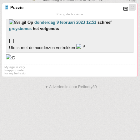
Puzzie
Kreng de la crème
Op
donderdag 9 februari 2023 12:51
schreef
greysbones
het volgende:
[..]
Uto is met de noorderzon vertrokken
My age is very
Inappropriate
for my behavior
▼ Advertentie door Refinery89