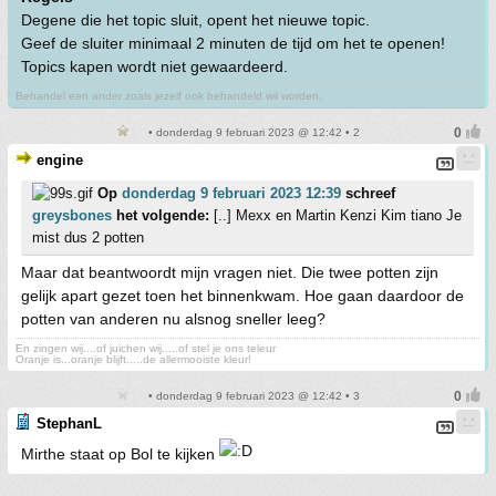
Degene die het topic sluit, opent het nieuwe topic.
Geef de sluiter minimaal 2 minuten de tijd om het te openen!
Topics kapen wordt niet gewaardeerd.
Behandel een ander zoals jezelf ook behandeld wil worden.
• donderdag 9 februari 2023 @ 12:42 • 2
engine
Op
donderdag 9 februari 2023 12:39
schreef
greysbones
het volgende:
[..] Mexx en Martin Kenzi Kim tiano Je
mist dus 2 potten
Maar dat beantwoordt mijn vragen niet. Die twee potten zijn
gelijk apart gezet toen het binnenkwam. Hoe gaan daardoor de
potten van anderen nu alsnog sneller leeg?
En zingen wij....of juichen wij.....of stel je ons teleur
Oranje is...oranje blijft.....de allermooiste kleur!
• donderdag 9 februari 2023 @ 12:42 • 3
StephanL
Mirthe staat op Bol te kijken