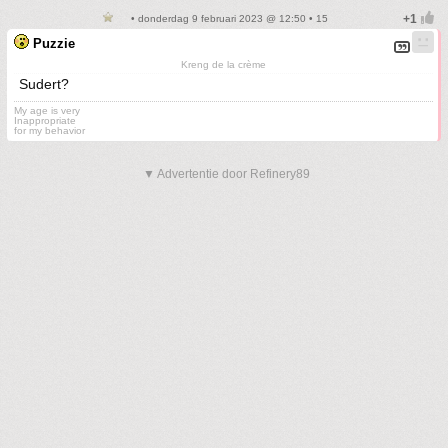
• donderdag 9 februari 2023 @ 12:50 • 15
Puzzie
Kreng de la crème
Sudert?
My age is very
Inappropriate
for my behavior
▼ Advertentie door Refinery89