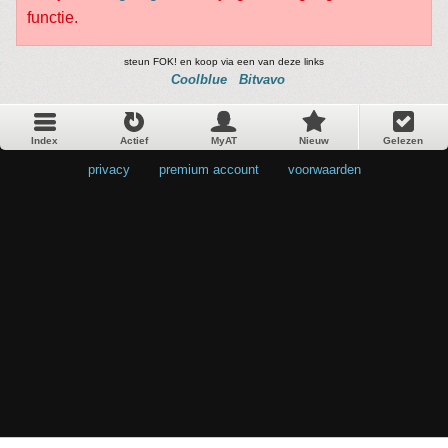
functie.
steun FOK! en koop via een van deze links
Coolblue
Bitvavo
Index
Actief
MyAT
Nieuw
Gelezen
privacy
•
premium account
•
voorwaarden