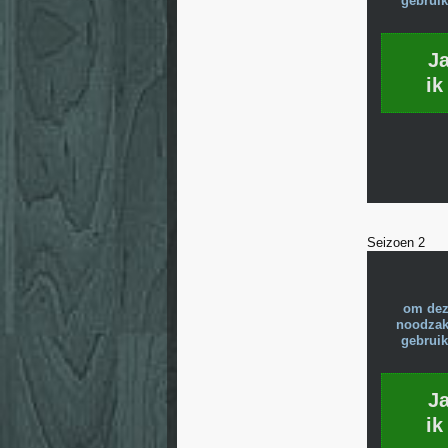
gebruik
J
ik
Seizoen 2
om dez
noodzake
gebruik
J
ik