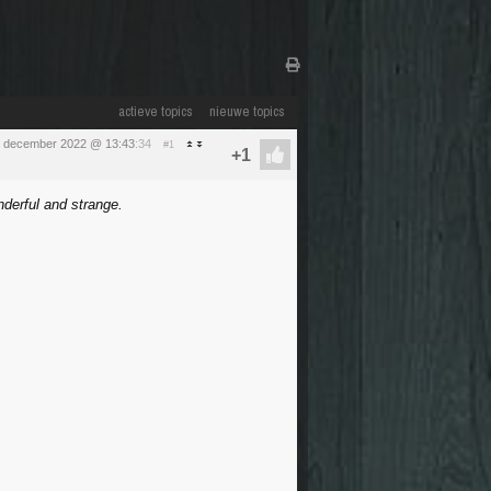
actieve topics
nieuwe topics
3 december 2022 @ 13:43
:34
#1
onderful and strange.