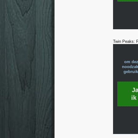
Twin Peaks: 
om dez
noodzake
gebruik
J
ik