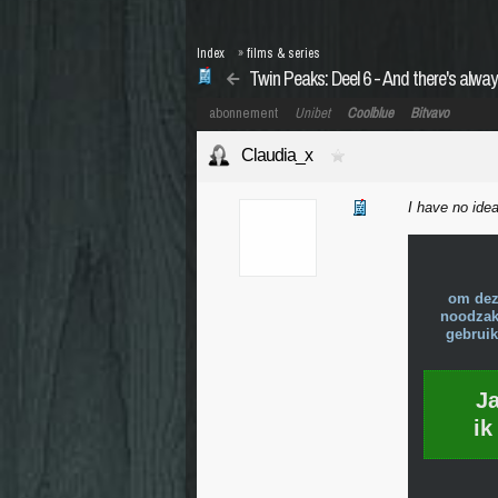
Index
»
films & series
Twin Peaks: Deel 6 - And there's alway
abonnement
Unibet
Coolblue
Bitvavo
Claudia_x
I have no idea
om dez
noodzake
gebruik
J
ik