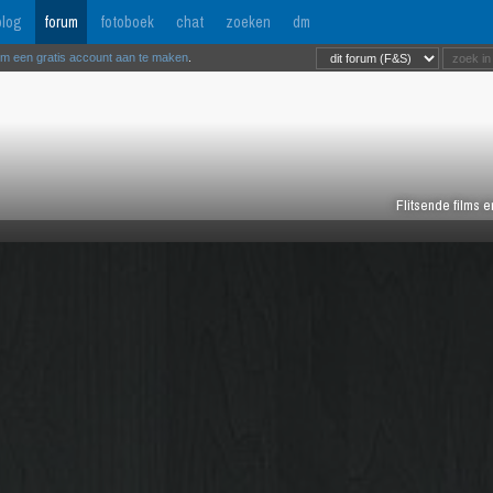
log
forum
fotoboek
chat
zoeken
dm
om een gratis account aan te maken
.
Flitsende films 