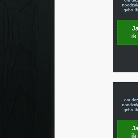
om dez
noodzake
gebruik
J
ik
om dez
noodzake
gebruik
J
ik