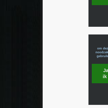
om dez
noodzake
gebruik
J
ik