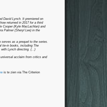
nd David Lynch. It premiered on
how returned in 2017 for a third
ale Cooper (Kyle MacLachlan) and
ra Palmer (Sheryl Lee) in the
 serves as a prequel to the series.
l tie-in books, including The
with Lynch directing. (...)
 universal acclaim from critics and
me
is te zien via The Criterion