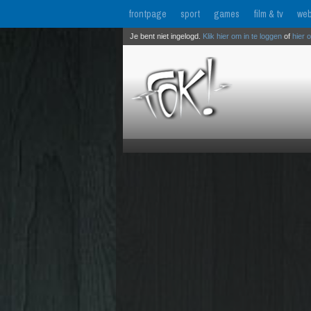
frontpage
sport
games
film & tv
web
Je bent niet ingelogd.
Klik hier om in te loggen
of
hier 