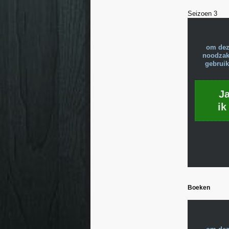
Seizoen 3
om dez
noodzake
gebruik
J
ik
Boeken