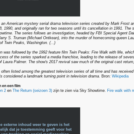
 an American mystery serial drama television series created by Mark Frost a
, 1990, and originally ran for two seasons until its cancellation in 1991. The s
wtime. The series follows an investigation, headed by FBI Special Agent D
 Harry S. Truman (Michael Ontkean), into the murder of homecoming queen Lau
 of Twin Peaks, Washington. (...)
run was followed by the 1992 feature film Twin Peaks: Fire Walk with Me, which
ccess of the series sparked a media franchise, leading to the release of severa
f Laura Palmer. The show's 2017 revival saw much of the original cast return, 
often listed among the greatest television series of all time and has received
is considered a landmark turning point in television drama.
Bron:
Wikipedia
 en een film
en 2
en
The Return (seizoen 3)
zijn te zien via Sky Showtime.
Fire walk with 
e externe inhoud weer te geven is het
lijk dat je toestemming geeft voor het