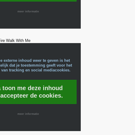
meer informatie
Fire Walk With Me
e externe inhoud weer te geven is het
lijk dat je toestemming geeft voor het
 van tracking en social mediacookies.
a toon me deze inhoud
 accepteer de cookies.
meer informatie