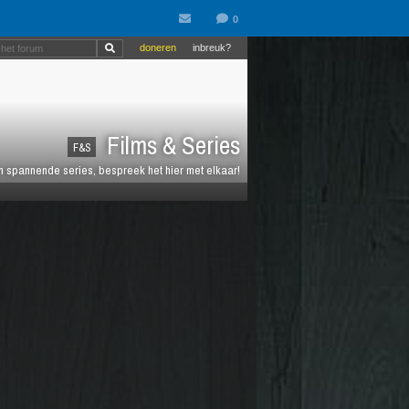
doneren
inbreuk?
Films & Series
F&S
en spannende series, bespreek het hier met elkaar!