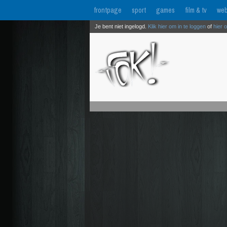
frontpage
sport
games
film & tv
web
Je bent niet ingelogd.
Klik hier om in te loggen
of
hier 