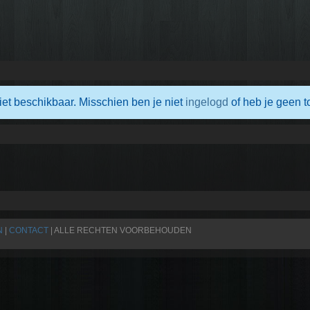
iet beschikbaar. Misschien ben je niet
ingelogd
of heb je geen t
N
|
CONTACT
| ALLE RECHTEN VOORBEHOUDEN