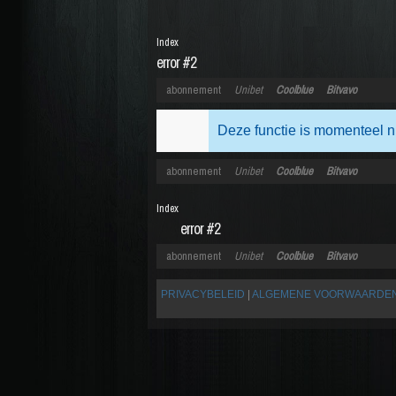
Index
error #2
abonnement
Unibet
Coolblue
Bitvavo
Deze functie is momenteel n
abonnement
Unibet
Coolblue
Bitvavo
Index
error #2
abonnement
Unibet
Coolblue
Bitvavo
PRIVACYBELEID
|
ALGEMENE VOORWAARDE