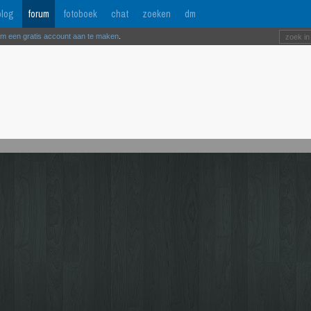
log
forum
fotoboek
chat
zoeken
dm
om een gratis account aan te maken
.