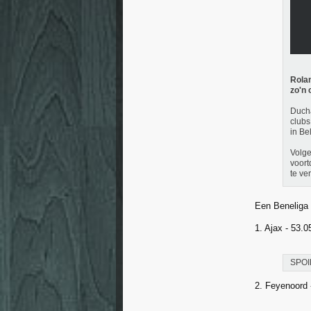
Rolan
zo'n 
Duchâ
clubs
in Be
Volge
voort
te ve
Een Beneliga 
1. Ajax - 53.0
SPOI
2. Feyenoord 