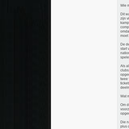
Wie 
Dit w
zijn 
kampi
compe
omdat
moet 
De de
start
natio
spele
Als a
clubs
opgem
twee 
ticke
deeln
Wat m
Om de
voorz
opger
Die n
plus 