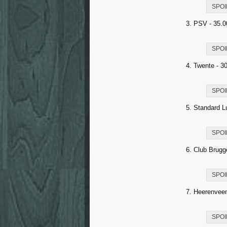
SPOI
3. PSV - 35.0
SPOI
4. Twente - 3
SPOI
5. Standard L
SPOI
6. Club Brugg
SPOI
7. Heerenveen
SPOI