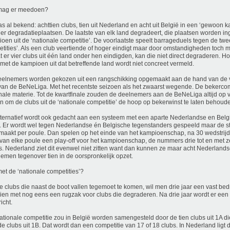
mag er meedoen?
as al bekend: achttien clubs, tien uit Nederland en acht uit België in een ‘gewoon
vier degradatieplaatsen. De laatste van elk land degradeert, die plaatsen worden 
oen uit de ‘nationale competitie’. De voorlaatste speelt barrageduels tegen de twe
tities’. Als een club veertiende of hoger eindigt maar door omstandigheden toch
 er vier clubs uit één land onder hen eindigden, kan die niet direct degraderen. H
met de kampioen uit dat betreffende land wordt niet concreet vermeld.
elnemers worden gekozen uit een rangschikking opgemaakt aan de hand van de v
 van de BeNeLiga. Met het recentste seizoen als het zwaarst wegende. De bekercomp
nale materie. Tot de kwartfinale zouden de deelnemers aan de BeNeLiga altijd op 
n om de clubs uit de ‘nationale competitie’ de hoop op bekerwinst te laten behoud
lternatief wordt ook gedacht aan een systeem met een aparte Nederlandse en Belg
. Er wordt wel tegen Nederlandse én Belgische tegenstanders gespeeld maar de s
aakt per poule. Dan spelen op het einde van het kampioenschap, na 30 wedstrijd
van elke poule een play-off voor het kampioenschap, de nummers drie tot en met 
ts. Nederland ziet dit evenwel niet zitten want dan kunnen ze maar acht Nederlands
emen tegenover tien in de oorspronkelijk opzet.
et de ‘nationale competities’?
 clubs die naast de boot vallen tegemoet te komen, wil men drie jaar een vast bed
ien met nog eens een rugzak voor clubs die degraderen. Na drie jaar wordt er een s
icht.
ationale competitie zou in België worden samengesteld door de tien clubs uit 1A die
de clubs uit 1B. Dat wordt dan een competitie van 17 of 18 clubs. In Nederland ligt 