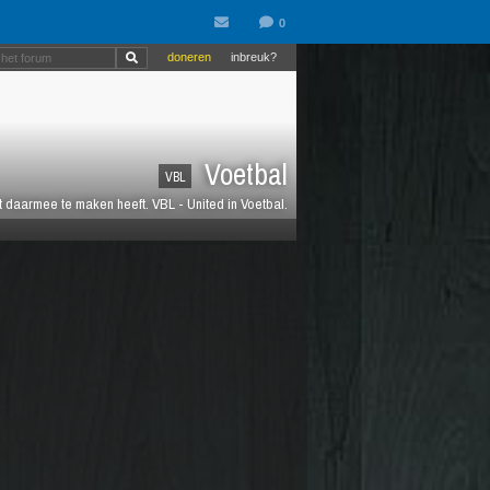
doneren
inbreuk?
Voetbal
VBL
at daarmee te maken heeft. VBL - United in Voetbal.