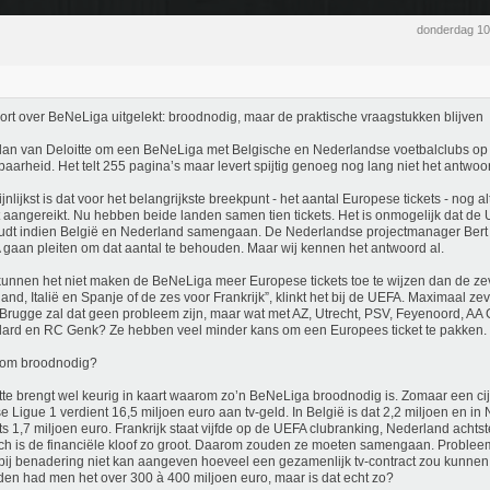
donderdag 1
rt over BeNeLiga uitgelekt: broodnodig, maar de praktische vraagstukken blijven
lan van Deloitte om een BeNeLiga met Belgische en Nederlandse voetbalclubs op te
aarheid. Het telt 255 pagina’s maar levert spijtig genoeg nog lang niet het antwoo
ijnlijkst is dat voor het belangrijkste breekpunt - het aantal Europese tickets - nog a
 aangereikt. Nu hebben beide landen samen tien tickets. Het is onmogelijk dat de 
dt indien België en Nederland samengaan. De Nederlandse projectmanager Bert 
gaan pleiten om dat aantal te behouden. Maar wij kennen het antwoord al.
unnen het niet maken de BeNeLiga meer Europese tickets toe te wijzen dan de z
land, Italië en Spanje of de zes voor Frankrijk”, klinkt het bij de UEFA. Maximaal ze
Brugge zal dat geen probleem zijn, maar wat met AZ, Utrecht, PSV, Feyenoord, AA 
ard en RC Genk? Ze hebben veel minder kans om een Europees ticket te pakken.
om broodnodig?
tte brengt wel keurig in kaart waarom zo’n BeNeLiga broodnodig is. Zomaar een cijfe
e Ligue 1 verdient 16,5 miljoen euro aan tv-geld. In België is dat 2,2 miljoen en in
ts 1,7 miljoen euro. Frankrijk staat vijfde op de UEFA clubranking, Nederland acht
ch is de financiële kloof zo groot. Daarom zouden ze moeten samengaan. Probleem 
 bij benadering niet kan aangeven hoeveel een gezamenlijk tv-contract zou kunnen
den had men het over 300 à 400 miljoen euro, maar is dat echt zo?