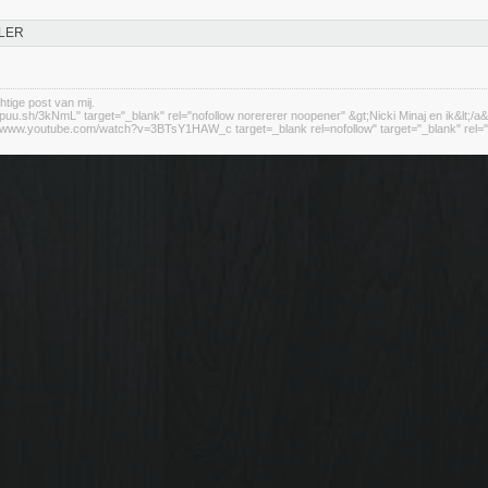
LER
htige post van mij.
//puu.sh/3kNmL" target="_blank" rel="nofollow norererer noopener" &gt;Nicki Minaj en ik&lt;/a&
://www.youtube.com/watch?v=3BTsY1HAW_c target=_blank rel=nofollow" target="_blank" rel="n