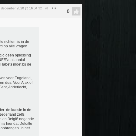
0 december 2020 @ 16:04
:32
#2
 richten, is in de
rd op alle vragen.
ltijd geen oplossing
UEFA dat aantal
Habets moet bij de
even voor Engeland,
ven dus. Voor Ajax of
Gent, Anderlecht,
r: de laatste in de
 Nederland zelfs
ste en België negende.
is hier dat Deloitte
 opbrengen. In het