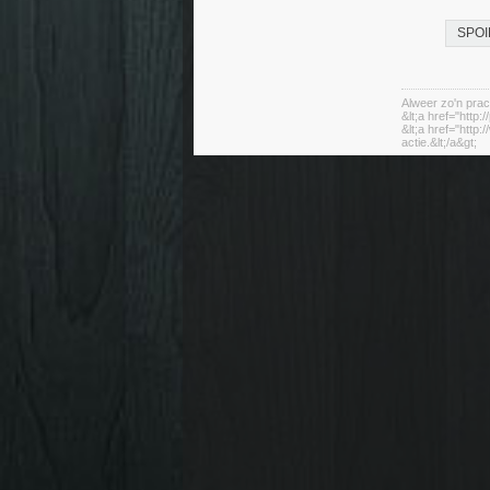
SPOI
Alweer zo'n prac
&lt;a href="http:
&lt;a href="http
actie.&lt;/a&gt;