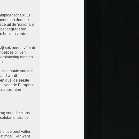
 kampioenschap’. Er
ingenomen door de
ede uit de ‘nationale
 moet degraderen
oe het dan verder
ijf seizoenen vóór de
etities blijven
verplaatsing moeten
en.
ische poule van acht
tand wordt
en dus, de eerste
zes voor de Europese
e clubs laten
rag voor die clubs
olidariteitsfonds
 uit de boot vallen
dat moeilijker want