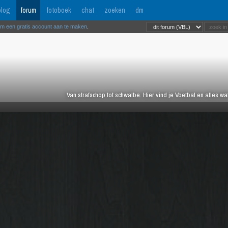
log
forum
fotoboek
chat
zoeken
dm
om een gratis account aan te maken
.
Van strafschop tot schwalbe. Hier vind je Voetbal en alles w