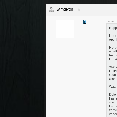
wimderon
quote:
Rappo
Het p
openb
Het p
wordt
behou
UEFA 
“We k
Duits
Club 
Stand
Waar
Deloi
Frans
slech
En to
zelfs
verle