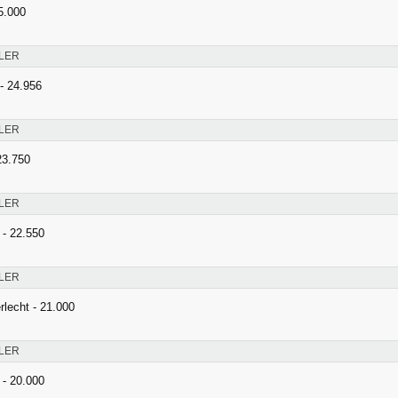
25.000
LER
- 24.956
LER
23.750
LER
 - 22.550
LER
lecht - 21.000
LER
 - 20.000