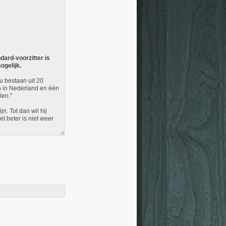
dard-voorzitter is
ogelijk.
u bestaan uit 20
én in Nederland en één
len."
n. Tot dan wil hij
t beter is niet weer