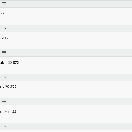
LER
00
LER
0.205
LER
uik - 30.023
LER
e - 29.472
LER
 - 26.100
LER