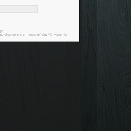
gt;
ofollow norererer noopener" &gt;Mijn vissen in