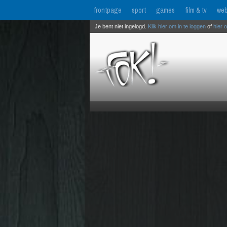
frontpage
sport
games
film & tv
web
Je bent niet ingelogd.
Klik hier om in te loggen
of
hier 