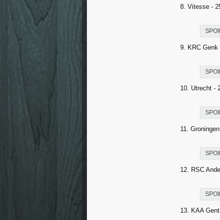
8. Vitesse - 
SPOI
9. KRC Genk 
SPOI
10. Utrecht - 
SPOI
11. Groningen
SPOI
12. RSC Ander
SPOI
13. KAA Gent