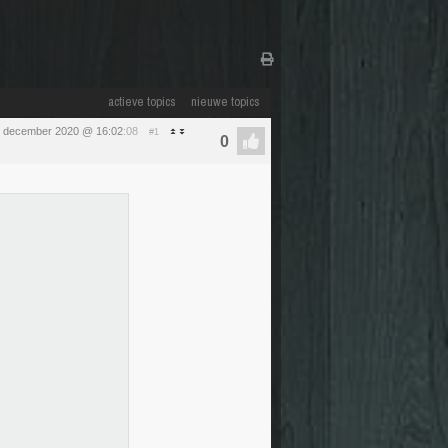
actieve topics
nieuwe topics
0 december 2020 @ 16:02
:08
#1