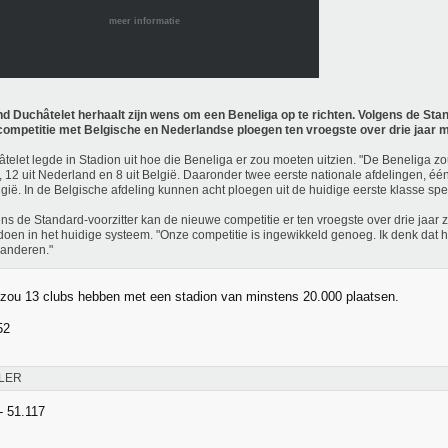
meer informatie
d Duchâtelet herhaalt zijn wens om een Beneliga op te richten. Volgens de Stan
competitie met Belgische en Nederlandse ploegen ten vroegste over drie jaar m
telet legde in Stadion uit hoe die Beneliga er zou moeten uitzien. "De Beneliga zo
, 12 uit Nederland en 8 uit België. Daaronder twee eerste nationale afdelingen, é
lgië. In de Belgische afdeling kunnen acht ploegen uit de huidige eerste klasse spe
ns de Standard-voorzitter kan de nieuwe competitie er ten vroegste over drie jaar zij
doen in het huidige systeem. "Onze competitie is ingewikkeld genoeg. Ik denk dat he
randeren."
zou 13 clubs hebben met een stadion van minstens 20.000 plaatsen.
52
LER
- 51.117