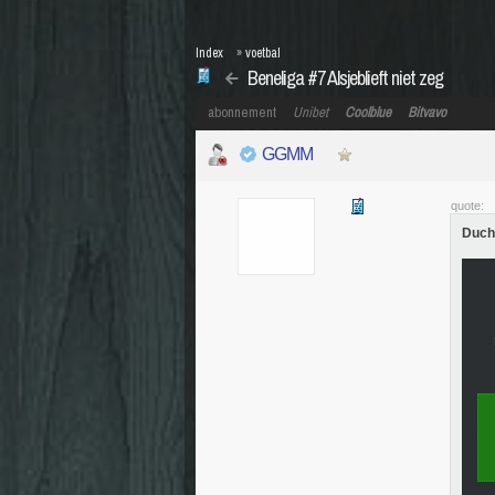
Index
»
voetbal
Beneliga #7 Alsjeblieft niet zeg
abonnement
Unibet
Coolblue
Bitvavo
GGMM
quote:
Duchâ