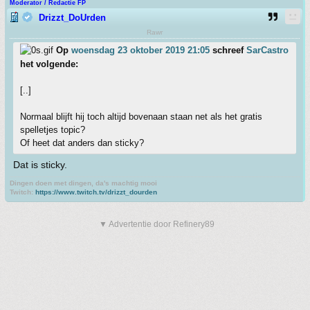
Moderator / Redactie FP
Drizzt_DoUrden
Rawr
Op
woensdag 23 oktober 2019 21:05
schreef
SarCastro
het volgende:
[..]
Normaal blijft hij toch altijd bovenaan staan net als het gratis
spelletjes topic?
Of heet dat anders dan sticky?
Dat is sticky.
Dingen doen met dingen, da's machtig mooi
Twitch:
https://www.twitch.tv/drizzt_dourden
▼ Advertentie door Refinery89