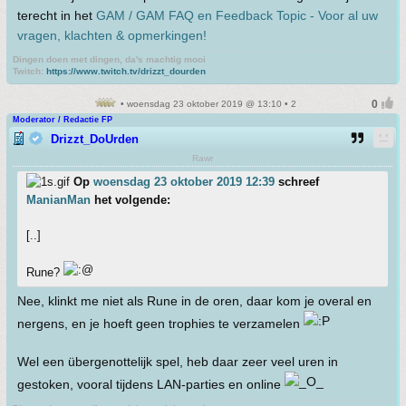
terecht in het
GAM / GAM FAQ en Feedback Topic - Voor al uw
vragen, klachten & opmerkingen!
Dingen doen met dingen, da's machtig mooi
Twitch:
https://www.twitch.tv/drizzt_dourden
• woensdag 23 oktober 2019 @ 13:10 • 2
Moderator / Redactie FP
Drizzt_DoUrden
Rawr
Op
woensdag 23 oktober 2019 12:39
schreef
ManianMan
het volgende:
[..]
Rune?
Nee, klinkt me niet als Rune in de oren, daar kom je overal en
nergens, en je hoeft geen trophies te verzamelen
Wel een übergenottelijk spel, heb daar zeer veel uren in
gestoken, vooral tijdens LAN-parties en online