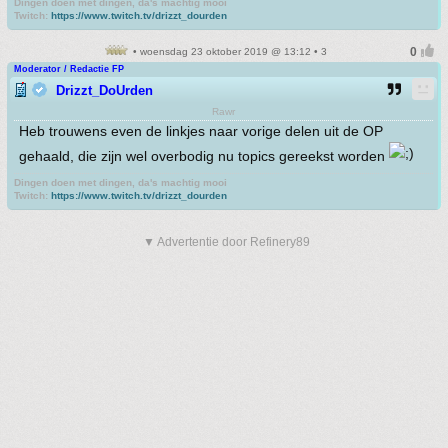
Dingen doen met dingen, da's machtig mooi
Twitch:
https://www.twitch.tv/drizzt_dourden
• woensdag 23 oktober 2019 @ 13:12 • 3
Moderator / Redactie FP
Drizzt_DoUrden
Rawr
Heb trouwens even de linkjes naar vorige delen uit de OP
gehaald, die zijn wel overbodig nu topics gereekst worden
Dingen doen met dingen, da's machtig mooi
Twitch:
https://www.twitch.tv/drizzt_dourden
▼ Advertentie door Refinery89