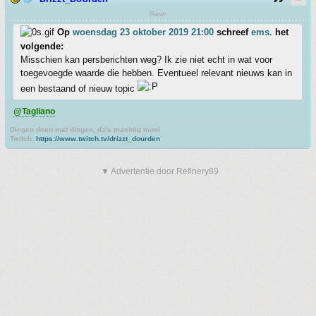
Rawr
Op
woensdag 23 oktober 2019 21:00
schreef
ems.
het
volgende:
Misschien kan persberichten weg? Ik zie niet echt in wat voor
toegevoegde waarde die hebben. Eventueel relevant nieuws kan in
een bestaand of nieuw topic
@Tagliano
Dingen doen met dingen, da's machtig mooi
Twitch:
https://www.twitch.tv/drizzt_dourden
▼ Advertentie door Refinery89