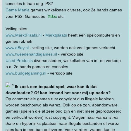
consoles totaan ong. PS2
Game Mania
games winkelketen diverse, ook 2e hands games
voor PS2, Gamecube,
XBox
etc.
Veiling sites
www.MarktPlaats.nl
-
Marktplaats
heeft een spelcomputers en
games rubriek
www.eBay.nl
- veiling site, worden ook veel games verkocht.
www.tweedehandsgames.nl
- verkoop site
Used Products
diverse steden, winkelketen van in- en verkoop
o.a. 2e hands games en consoles
www.budgetgaming.nl
- verkoop site
Ik zoek een bepaald spel, waar kan ik dat
downloaden? Of kan iemand het voor mij uploaden?
Op commerciele games rust copyright dus illegale kopieen
worden beschouwd als warez. Ook op de zgn. abandonware
games (spellen die al zeer oud zijn en niet meer geproduceerd
en verkocht worden) rust copyright. Vragen naar warez is
not
done
en hyperlinks plaatsen naar illegale bestanden of warez
sites kan je een ban opleveren. Voor verdere vragen kun je