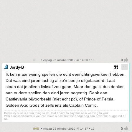
• vrijdag 25 oktober 2019 @ 14:30 • 18
Jordy-B
Ik ken maar weinig spellen die echt eenrichtingsverkeer hebben.
Dat was eind jaren tachtig al zo'n beetje uitgefaseerd. Laat
staan dat je alleen linksaf zou gaan. Maar dan ga ik dus denken
aan oudere spellen dan eind jaren negentig. Denk aan
Castlevania bijvoorbeeld (niet echt pc), of Prince of Persia,
Golden Axe, Gods of zelfs iets als Captain Comic.
Bestiality sure is a fun thing to do. But I have to say this as a warning to you:
With almost all animals you can have a ball, but the hedgehog can never be buggered at
all.
• vrijdag 25 oktober 2019 @ 14:37 • 19