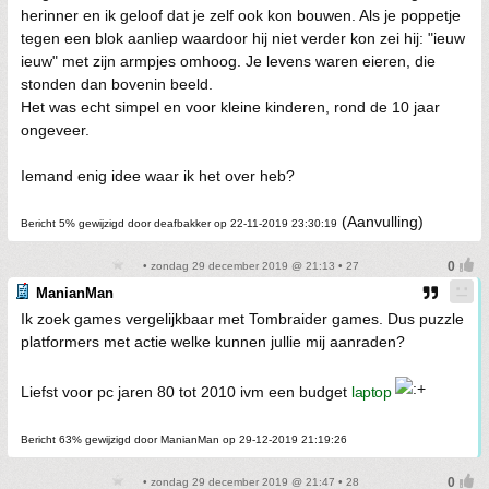
herinner en ik geloof dat je zelf ook kon bouwen. Als je poppetje
tegen een blok aanliep waardoor hij niet verder kon zei hij: "ieuw
ieuw" met zijn armpjes omhoog. Je levens waren eieren, die
stonden dan bovenin beeld.
Het was echt simpel en voor kleine kinderen, rond de 10 jaar
ongeveer.
Iemand enig idee waar ik het over heb?
(Aanvulling)
Bericht 5% gewijzigd door deafbakker op 22-11-2019 23:30:19
• zondag 29 december 2019 @ 21:13 • 27
ManianMan
Ik zoek games vergelijkbaar met Tombraider games. Dus puzzle
platformers met actie welke kunnen jullie mij aanraden?
Liefst voor pc jaren 80 tot 2010 ivm een budget
laptop
Bericht 63% gewijzigd door ManianMan op 29-12-2019 21:19:26
• zondag 29 december 2019 @ 21:47 • 28