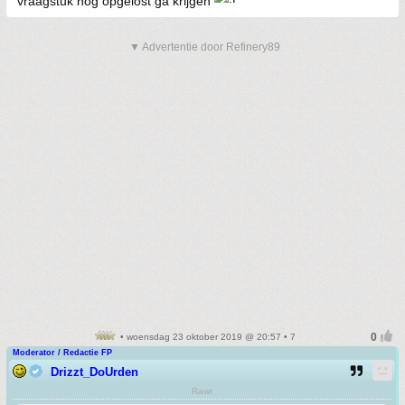
vraagstuk nog opgelost ga krijgen
▼ Advertentie door Refinery89
• woensdag 23 oktober 2019 @ 20:57 • 7
Moderator / Redactie FP
Drizzt_DoUrden
Rawr