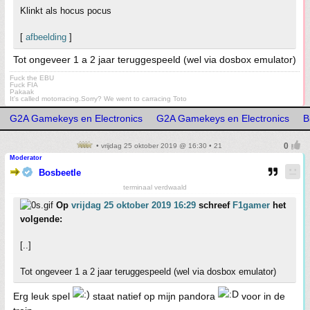
Klinkt als hocus pocus
[
afbeelding
]
Tot ongeveer 1 a 2 jaar teruggespeeld (wel via dosbox emulator)
Fuck the EBU
Fuck FIA
Pakaak
It's called motorracing.Sorry? We went to carracing Toto
G2A Gamekeys en Electronics
G2A Gamekeys en Electronics
B
• vrijdag 25 oktober 2019 @ 16:30 • 21
Moderator
Bosbeetle
terminaal verdwaald
Op
vrijdag 25 oktober 2019 16:29
schreef
F1gamer
het
volgende:
[..]
Tot ongeveer 1 a 2 jaar teruggespeeld (wel via dosbox emulator)
Erg leuk spel
staat natief op mijn pandora
voor in de