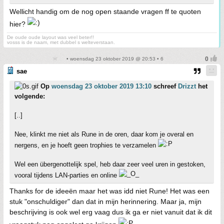
Wellicht handig om de nog open staande vragen ff te quoten
hier?
De oude oude layout was veel beter!!
vosss is de naam, met dubbel s welteverstaan.
• woensdag 23 oktober 2019 @ 20:53 • 6
sae
Op
woensdag 23 oktober 2019 13:10
schreef
Drizzt
het
volgende:
[..]
Nee, klinkt me niet als Rune in de oren, daar kom je overal en
nergens, en je hoeft geen trophies te verzamelen
Wel een übergenottelijk spel, heb daar zeer veel uren in gestoken,
vooral tijdens LAN-parties en online
Thanks for de ideeën maar het was idd niet Rune! Het was een
stuk "onschuldiger" dan dat in mijn herinnering. Maar ja, mijn
beschrijving is ook wel erg vaag dus ik ga er niet vanuit dat ik dit