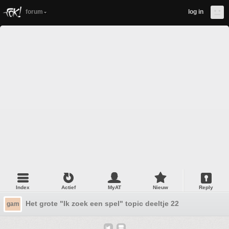
forum
log in
Index
Actief
MyAT
Nieuw
Reply
Het grote "Ik zoek een spel" topic deeltje 22
gam