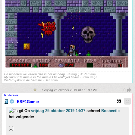
En mochten we vallen dan is het omhoog.
- Krang (uit: Pantani)
My favourite music is the music I haven't yet heard
- John Cage
Water: ijskoud de hardste
- Gehenna
• vrijdag 25 oktober 2019 @ 16:29 • 20
Moderator
ESF1Gamer
Op
vrijdag 25 oktober 2019 14:37
schreef
Bosbeetle
het volgende:
[..]