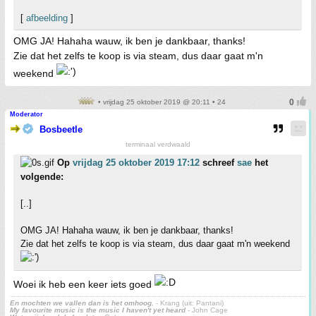
[
afbeelding
]
OMG JA! Hahaha wauw, ik ben je dankbaar, thanks!
Zie dat het zelfs te koop is via steam, dus daar gaat m'n
weekend
• vrijdag 25 oktober 2019 @ 20:11 • 24
Moderator
Bosbeetle
terminaal verdwaald
Op
vrijdag 25 oktober 2019 17:12
schreef
sae
het
volgende:
[..]
OMG JA! Hahaha wauw, ik ben je dankbaar, thanks!
Zie dat het zelfs te koop is via steam, dus daar gaat m'n weekend
Woei ik heb een keer iets goed
En mochten we vallen dan is het omhoog.
- Krang (uit: Pantani)
My favourite music is the music I haven't yet heard
- John Cage