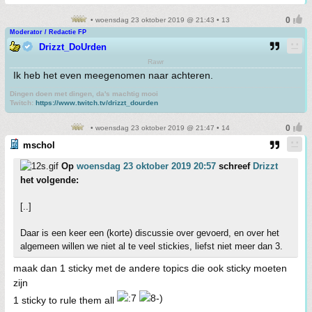
• woensdag 23 oktober 2019 @ 21:43 • 13
Moderator / Redactie FP
Drizzt_DoUrden
Rawr
Ik heb het even meegenomen naar achteren.
Dingen doen met dingen, da's machtig mooi
Twitch:
https://www.twitch.tv/drizzt_dourden
• woensdag 23 oktober 2019 @ 21:47 • 14
mschol
Op
woensdag 23 oktober 2019 20:57
schreef
Drizzt
het volgende:
[..]
Daar is een keer een (korte) discussie over gevoerd, en over het
algemeen willen we niet al te veel stickies, liefst niet meer dan 3.
maak dan 1 sticky met de andere topics die ook sticky moeten
zijn
1 sticky to rule them all