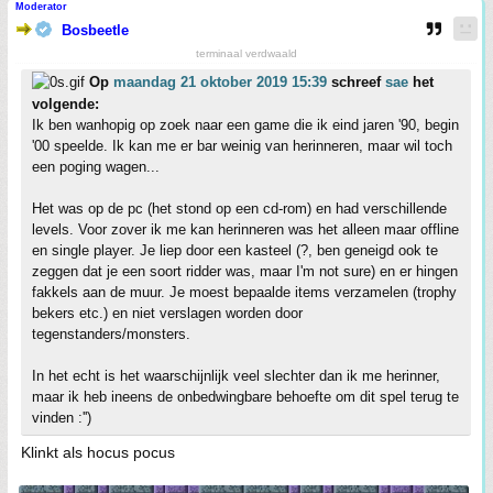
Moderator
Bosbeetle
terminaal verdwaald
Op
maandag 21 oktober 2019 15:39
schreef
sae
het
volgende:
Ik ben wanhopig op zoek naar een game die ik eind jaren '90, begin
'00 speelde. Ik kan me er bar weinig van herinneren, maar wil toch
een poging wagen...
Het was op de pc (het stond op een cd-rom) en had verschillende
levels. Voor zover ik me kan herinneren was het alleen maar offline
en single player. Je liep door een kasteel (?, ben geneigd ook te
zeggen dat je een soort ridder was, maar I'm not sure) en er hingen
fakkels aan de muur. Je moest bepaalde items verzamelen (trophy
bekers etc.) en niet verslagen worden door
tegenstanders/monsters.
In het echt is het waarschijnlijk veel slechter dan ik me herinner,
maar ik heb ineens de onbedwingbare behoefte om dit spel terug te
vinden :'')
Klinkt als hocus pocus