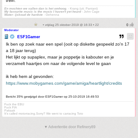
trein.
En mochten we vallen dan is het omhoog.
- Krang (uit: Pantani)
My favourite music is the music I haven't yet heard
- John Cage
Water: ijskoud de hardste
- Gehenna
• vrijdag 25 oktober 2019 @ 16:33 • 22
Moderator
ESF1Gamer
Ik ben op zoek naar een spel (ooit op diskette gespeeld zo'n 17
a 18 jaar terug)
Het lijkt op supaplex, maar je poppetje is kabouter en je
verzamelt haartjes om naar de volgende level te gaan
ik heb hem al gevonden:
https://www.mobygames.com/game/amiga/heartlight/credits
Bericht 35% gewijzigd door ESF1Gamer op 25-10-2019 16:49:53
Fuck the EBU
Fuck FIA
Pakaak
It's called motorracing.Sorry? We went to carracing Toto
▼ Advertentie door Refinery89