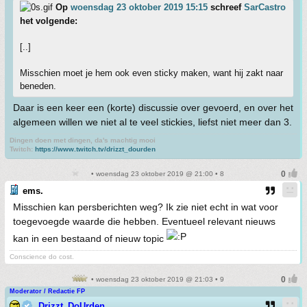
Op
woensdag 23 oktober 2019 15:15
schreef
SarCastro
het volgende:
[..]
Misschien moet je hem ook even sticky maken, want hij zakt naar
beneden.
Daar is een keer een (korte) discussie over gevoerd, en over het
algemeen willen we niet al te veel stickies, liefst niet meer dan 3.
Dingen doen met dingen, da's machtig mooi
Twitch:
https://www.twitch.tv/drizzt_dourden
• woensdag 23 oktober 2019 @ 21:00 • 8
ems.
Misschien kan persberichten weg? Ik zie niet echt in wat voor
toegevoegde waarde die hebben. Eventueel relevant nieuws
kan in een bestaand of nieuw topic
Conscience do cost.
• woensdag 23 oktober 2019 @ 21:03 • 9
Moderator / Redactie FP
Drizzt_DoUrden