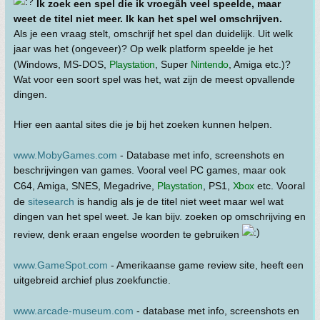
Ik zoek een spel die ik vroegâh veel speelde, maar
weet de titel niet meer. Ik kan het spel wel omschrijven.
Als je een vraag stelt, omschrijf het spel dan duidelijk. Uit welk
jaar was het (ongeveer)? Op welk platform speelde je het
(Windows, MS-DOS,
Playstation
, Super
Nintendo
, Amiga etc.)?
Wat voor een soort spel was het, wat zijn de meest opvallende
dingen.
Hier een aantal sites die je bij het zoeken kunnen helpen.
www.MobyGames.com
- Database met info, screenshots en
beschrijvingen van games. Vooral veel PC games, maar ook
C64, Amiga, SNES, Megadrive,
Playstation
, PS1,
Xbox
etc. Vooral
de
sitesearch
is handig als je de titel niet weet maar wel wat
dingen van het spel weet. Je kan bijv. zoeken op omschrijving en
review, denk eraan engelse woorden te gebruiken
www.GameSpot.com
- Amerikaanse game review site, heeft een
uitgebreid archief plus zoekfunctie.
www.arcade-museum.com
- database met info, screenshots en