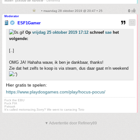
Water: ijskoud de hardste
- Gehenna
• maandag 28 oktober 2019 @ 20:47 • 25
Moderator
ESF1Gamer
Op
vrijdag 25 oktober 2019 17:12
schreef
sae
het
volgende:
[..]
OMG JA! Hahaha wauw, ik ben je dankbaar, thanks!
Zie dat het zelfs te koop is via steam, dus daar gaat m'n weekend
Hier gratis te spelen:
https://www.playdosgames.com/play/hocus-pocus/
Fuck the EBU
Fuck FIA
Pakaak
It's called motorracing.Sorry? We went to carracing Toto
▼ Advertentie door Refinery89