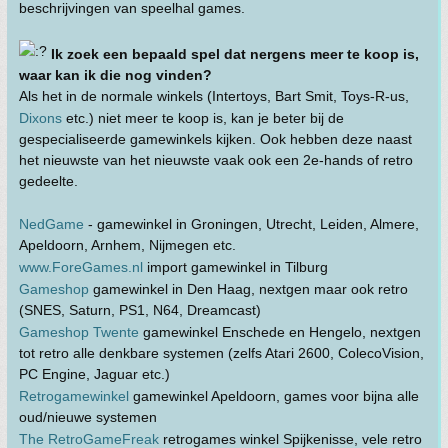
beschrijvingen van speelhal games.
Ik zoek een bepaald spel dat nergens meer te koop is,
waar kan ik die nog vinden?
Als het in de normale winkels (Intertoys, Bart Smit, Toys-R-us,
Dixons
etc.) niet meer te koop is, kan je beter bij de
gespecialiseerde gamewinkels kijken. Ook hebben deze naast
het nieuwste van het nieuwste vaak ook een 2e-hands of retro
gedeelte.
NedGame
- gamewinkel in Groningen, Utrecht, Leiden, Almere,
Apeldoorn, Arnhem, Nijmegen etc.
www.ForeGames.nl
import gamewinkel in Tilburg
Gameshop
gamewinkel in Den Haag, nextgen maar ook retro
(SNES, Saturn, PS1, N64, Dreamcast)
Gameshop Twente
gamewinkel Enschede en Hengelo, nextgen
tot retro alle denkbare systemen (zelfs Atari 2600, ColecoVision,
PC Engine, Jaguar etc.)
Retrogamewinkel
gamewinkel Apeldoorn, games voor bijna alle
oud/nieuwe systemen
The RetroGameFreak
retrogames winkel Spijkenisse, vele retro