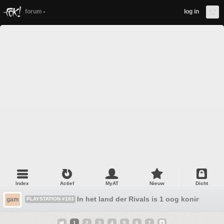
forum
log in
Index
Actief
MyAT
Nieuw
Dicht
In het land der Rivals is 1 oog koning!
gam
PLAYSTATION #183
1
2
3
4
5
6
7