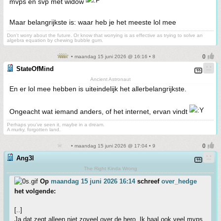
mvps en svp met widow
Maar belangrijkste is: waar heb je het meeste lol mee
Don't worry about the future. Or know that worrying is as effective as trying to solve an
algebra equation by chewing bubble gum.
• maandag 15 juni 2026 @ 16:16 • 8
StateOfMind
Ancient Astronaut
En er lol mee hebben is uiteindelijk het allerbelangrijkste.
Ongeacht wat iemand anders, of het internet, ervan vindt
Perhaps you've seen it, maybe in a dream.
A murky, forgotten land.
• maandag 15 juni 2026 @ 17:04 • 9
Ang3l
The Right Kinda Wrong
Op
maandag 15 juni 2026 16:14
schreef
over_hedge
het volgende:
[..]
Ja dat zegt alleen niet zoveel over de hero. Ik haal ook veel mvps