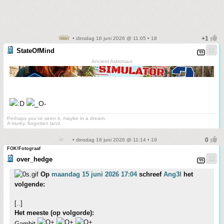
• dinsdag 16 juni 2026 @ 11:05 • 18
StateOfMind
Ancient Astronaut
Perhaps you've seen it, maybe in a dream.
A murky, forgotten land.
• dinsdag 16 juni 2026 @ 11:14 • 19
FOK!Fotograaf
over_hedge
Op
maandag 15 juni 2026 17:04
schreef
Ang3l
het
volgende:
[..]
Het meeste (op volgorde):
Gambit