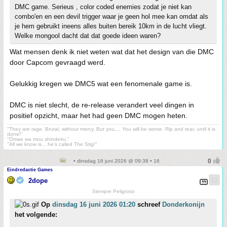
DMC game. Serieus , color coded enemies zodat je niet kan
combo'en en een devil trigger waar je geen hol mee kan omdat als
je hem gebruikt ineens alles buiten bereik 10km in de lucht vliegt.
Welke mongool dacht dat dat goede ideen waren?
Wat mensen denk ik niet weten wat dat het design van die DMC
door Capcom gevraagd werd.
Gelukkig kregen we DMC5 wat een fenomenale game is.
DMC is niet slecht, de re-release verandert veel dingen in
positief opzicht, maar het had geen DMC mogen heten.
"They are rage. Brutal, without mercy. But you.... You will be worse. Rip and tear, until it is
done!"
"Omae wa mou shindeiru."
"All we know is... he's called The Stig!"
• dinsdag 16 juni 2026 @ 09:38 • 16
Eindredactie Games
2dope
Siempre Peligroso
Op
dinsdag 16 juni 2026 01:20
schreef
Donderkonijn
het volgende: