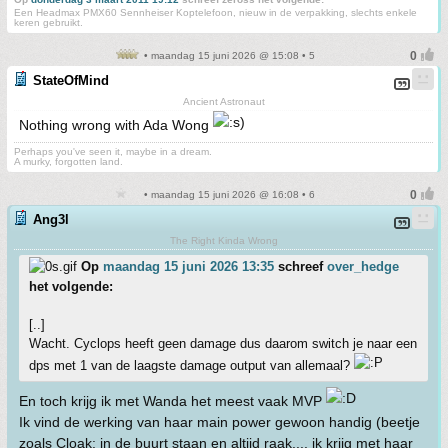
Een Headmax PMX60 Sennheiser Koptelefoon, nieuw in de verpakking, slechts enkele
keren gebruikt.
• maandag 15 juni 2026 @ 15:08 • 5
StateOfMind
Ancient Astronaut
Nothing wrong with Ada Wong
Perhaps you've seen it, maybe in a dream.
A murky, forgotten land.
• maandag 15 juni 2026 @ 16:08 • 6
Ang3l
The Right Kinda Wrong
Op
maandag 15 juni 2026 13:35
schreef
over_hedge
het volgende:
[..]
Wacht. Cyclops heeft geen damage dus daarom switch je naar een
dps met 1 van de laagste damage output van allemaal?
En toch krijg ik met Wanda het meest vaak MVP
Ik vind de werking van haar main power gewoon handig (beetje
zoals Cloak: in de buurt staan en altijd raak.... ik krijg met haar