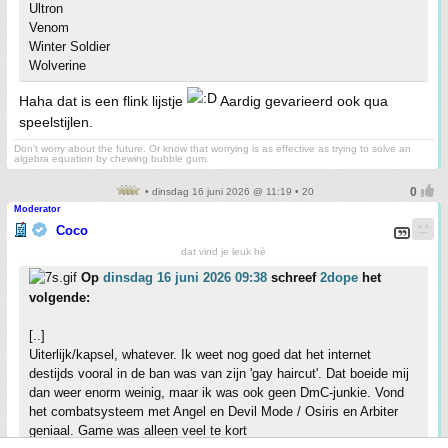
Ultron
Venom
Winter Soldier
Wolverine
Haha dat is een flink lijstje
Aardig gevarieerd ook qua
speelstijlen.
Don't worry about the future. Or know that worrying is as effective as trying to solve an
algebra equation by chewing bubble gum.
• dinsdag 16 juni 2026 @ 11:19 • 20
Moderator
Coco
dat vind je leuk hè
Op
dinsdag 16 juni 2026 09:38
schreef
2dope
het
volgende:
[..]
Uiterlijk/kapsel, whatever. Ik weet nog goed dat het internet
destijds vooral in de ban was van zijn 'gay haircut'. Dat boeide mij
dan weer enorm weinig, maar ik was ook geen DmC-junkie. Vond
het combatsysteem met Angel en Devil Mode / Osiris en Arbiter
geniaal. Game was alleen veel te kort