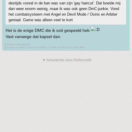
destijds vooral in de ban was van zijn 'gay haircut'. Dat boeide mij
dan weer enorm weinig, maar ik was ook geen DmC-junkie. Vond
het combatsysteem met Angel en Devil Mode / Osiris en Arbiter
geniaal. Game was alleen veel te kort
Het is de enige DMC die ik ooit gespeeld heb
Vast vanwege dat kapsel dan.
L'Amour menaçant:
Qui que tu sois, voici ton maître. Il l'est, le fût ou le doit être.
▼ Advertentie door Refinery89