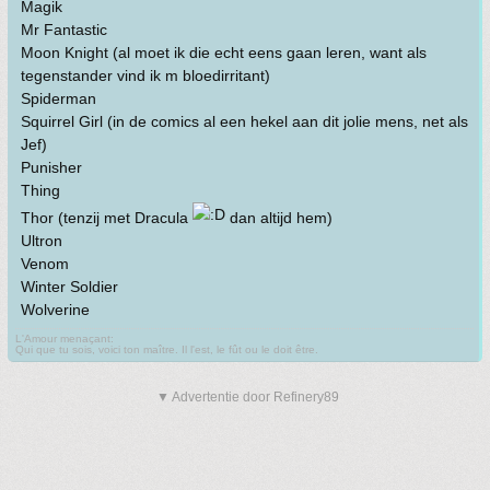
Magik
Mr Fantastic
Moon Knight (al moet ik die echt eens gaan leren, want als
tegenstander vind ik m bloedirritant)
Spiderman
Squirrel Girl (in de comics al een hekel aan dit jolie mens, net als
Jef)
Punisher
Thing
Thor (tenzij met Dracula
dan altijd hem)
Ultron
Venom
Winter Soldier
Wolverine
L'Amour menaçant:
Qui que tu sois, voici ton maître. Il l'est, le fût ou le doit être.
▼ Advertentie door Refinery89