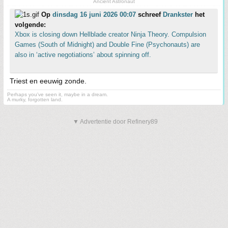
Ancient Astronaut
Op
dinsdag 16 juni 2026 00:07
schreef
Drankster
het
volgende:
Xbox is closing down Hellblade creator Ninja Theory. Compulsion
Games (South of Midnight) and Double Fine (Psychonauts) are
also in ‘active negotiations’ about spinning off.
Triest en eeuwig zonde.
Perhaps you've seen it, maybe in a dream.
A murky, forgotten land.
▼ Advertentie door Refinery89