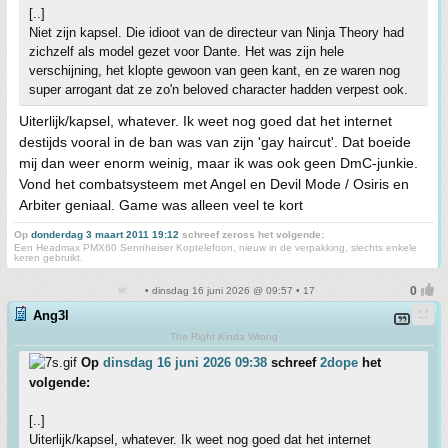
[..]
Niet zijn kapsel. Die idioot van de directeur van Ninja Theory had
zichzelf als model gezet voor Dante. Het was zijn hele
verschijning, het klopte gewoon van geen kant, en ze waren nog
super arrogant dat ze zo'n beloved character hadden verpest ook.
Uiterlijk/kapsel, whatever. Ik weet nog goed dat het internet
destijds vooral in de ban was van zijn 'gay haircut'. Dat boeide
mij dan weer enorm weinig, maar ik was ook geen DmC-junkie.
Vond het combatsysteem met Angel en Devil Mode / Osiris en
Arbiter geniaal. Game was alleen veel te kort
Op
donderdag 3 maart 2011 19:12
schreef zeross het volgende:
Een Headmax PMX60 Sennheiser Koptelefoon, nieuw in de verpakking, slechts enkele
keren gebruikt.
• dinsdag 16 juni 2026 @ 09:57 • 17
Ang3l
The Right Kinda Wrong
Op
dinsdag 16 juni 2026 09:38
schreef
2dope
het
volgende:
[..]
Uiterlijk/kapsel, whatever. Ik weet nog goed dat het internet