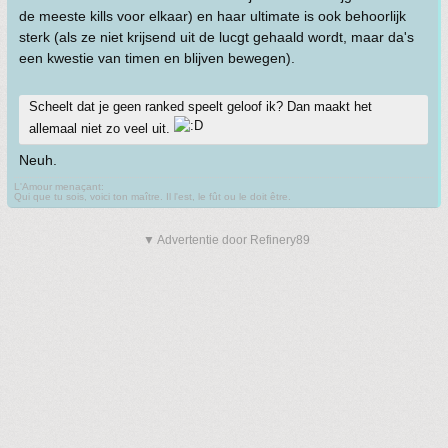
de meeste kills voor elkaar) en haar ultimate is ook behoorlijk
sterk (als ze niet krijsend uit de lucgt gehaald wordt, maar da's
een kwestie van timen en blijven bewegen).
Scheelt dat je geen ranked speelt geloof ik? Dan maakt het
allemaal niet zo veel uit.
Neuh.
L'Amour menaçant:
Qui que tu sois, voici ton maître. Il l'est, le fût ou le doit être.
▼ Advertentie door Refinery89