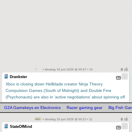
• dinsdag 16 juni 2026 @ 00:07 • 10
Drankster
Xbox is closing down Hellblade creator Ninja Theory.
Compulsion Games (South of Midnight) and Double Fine
(Psychonauts) are also in ‘active negotiations’ about spinning off.
G2A Gamekeys en Electronics
Razer gaming gear
Big Fish Ga
• dinsdag 16 juni 2026 @ 00:21 • 11
StateOfMind