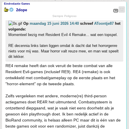
Eindredactie Games
2dope
Siempre Peligroso
Op
maandag 15 juni 2026 14:40
schreef
AToontje87
het
volgende:
Momenteel bezig met Resident Evil 4 Remake... wat een topspel.
RE decennia links laten liggen omdat ik dacht dat het horrorgenre
niets voor mij was. Maar horror valt reuze mee, en man wat speelt
dit lekker.
RE4 remake heeft dan ook veruit de beste combat van alle
Resident Evil-games (inclusief RE9). RE4 (remake) is ook
ontwikkeld met combat/gameplay op de eerste plaats en het
"horror-element" op de tweede plaats.
Zelfs vergeleken met andere, moderne(re) third-person
actiegames doet RE4R het uitmuntend. Combatsysteem is
ontzettend diepgaand, wat je vaak niet eens doorhebt als je
gewoon één playthrough doet. Ik ben redelijk actief in de
BioRand community, is helaas alleen PC maar dit is één van de
beste games ooit voor een randomizer, juist dankzij de