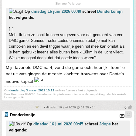
Siempre Peligroso
Op
dinsdag 16 juni 2026 00:40
schreef
Donderkonijn
het volgende:
[..]
Meh. Ik heb ze nooit kunnen vergeven voor dat gedrocht van een
DMC game. Serieus , color coded enemies zodat je niet kan
combo'en en een devil trigger waar je geen hol mee kan omdat als
je hem gebruikt ineens alles buiten bereik 10km in de lucht vliegt.
Welke mongool dacht dat dat goede ideen waren?
Mijn favoriete DMC na 4, vond die game echt heerlijk. Toen 'ie
net uit was gingen de meeste klachten trouwens over Dante's
nieuwe kapsel
Op
donderdag 3 maart 2011 19:12
schreef zeross het volgende:
Een Headmax PMX60 Sennheiser Koptelefoon, nieuw in de verpakking, slechts enkele
keren gebruikt.
• dinsdag 16 juni 2026 @ 01:20 • 14
Donderkonijn
Op
dinsdag 16 juni 2026 00:45
schreef
2dope
het
volgende: