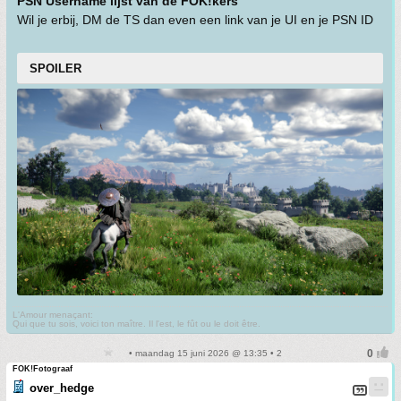
PSN Username lijst van de FOK!kers
Wil je erbij, DM de TS dan even een link van je UI en je PSN ID
SPOILER
L'Amour menaçant:
Qui que tu sois, voici ton maître. Il l'est, le fût ou le doit être.
• maandag 15 juni 2026 @ 13:35 • 2
FOK!Fotograaf
over_hedge