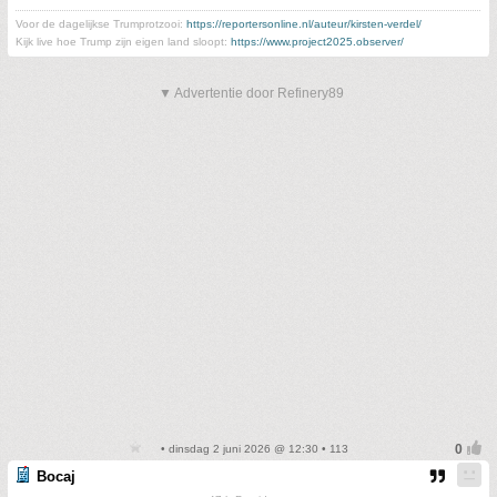
Voor de dagelijkse Trumprotzooi:
https://reportersonline.nl/auteur/kirsten-verdel/
Kijk live hoe Trump zijn eigen land sloopt:
https://www.project2025.observer/
▼ Advertentie door Refinery89
• dinsdag 2 juni 2026 @ 12:30 • 113
Bocaj