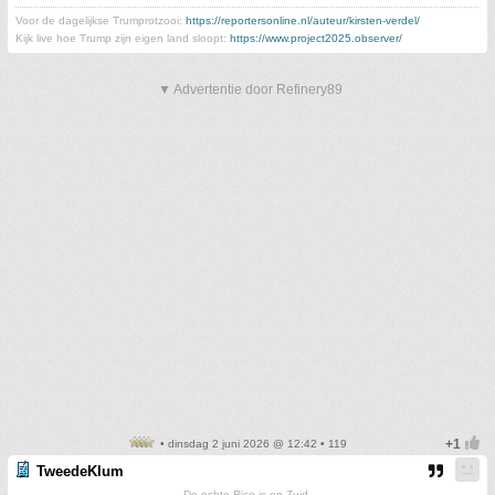
Voor de dagelijkse Trumprotzooi:
https://reportersonline.nl/auteur/kirsten-verdel/
Kijk live hoe Trump zijn eigen land sloopt:
https://www.project2025.observer/
▼ Advertentie door Refinery89
• dinsdag 2 juni 2026 @ 12:42 • 119
TweedeKlum
De echte Rico is op Zuid.