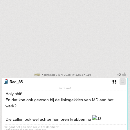
• dinsdag 2 juni 2026 @ 12:33 • 116
Red_85
'echt wel'
Holy shit!
En dat kon ook gewoon bij de linksgekkies van MD aan het
werk?
Die zullen ook wel achter hun oren krabben nu
'Je gaat het pas zien als je het doorhebt'
'Ieder nadeel heb zijn voordeel'