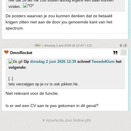
hier dat ze als fok zou sluiten alsnog ergens een baan kunnen
vinden..
De posters waarvan je zou kunnen denken dat ze betaald
krijgen zitten niet aan de door jou genoemde kant van het
spectrum.
-
• dinsdag 2 juni 2026 @ 12:47 • 121
OmniRocket
Op
dinsdag 2 juni 2026 12:39
schreef
TweedeKlum
het
volgende:
[..]
Iets verzwijgen op je cv is ook jokken hè.
Niet relevant voor de functie.
Is er wel een CV aan te pas gekomen in dit geval?
▼ Advertentie door Refinery89