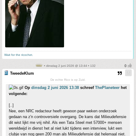
Wait for the ricochet.
• dinsdag 2 juni 2026 @ 13:44 • 132
TweedeKlum
De echte Rico is op Zuid.
Op
dinsdag 2 juni 2026 13:38
schreef
ThePlaneteer
het
volgende:
[..]
Nee, een NRC redacteur heeft gewoon paar weken onderzoek
gedaan na z'n controversiele overgang. De kans dat Milieudefensie
dit wist lijkt me vrij nihil. Als een Tata Steel met 57000+ mensen
wereldwijd in dienst het al niet lukt tijdens een interview, lukt een
clubje van nog geen 200 man als Milieudefensie dat helemaal niet.