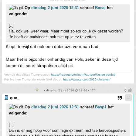
Op
dinsdag 2 juni 2026 12:31
schreef
Bocaj
het
volgende:
[..]
Ha, ook wel weer waar. Maar moet zoiets op je cv gezet worden?
Je hoeft de padvinderij ook niet op je cv te zetten.
Klopt, terwijl dat ook een dubieuze voorman had.
Maar het is bijzonder onhandig van Pols, zeker in deze tijd
komen dit soort strapatsen altijd uit.
Voor de dagelijkse Trumprotzooi:
https://reportersonline.nl/auteur/kirsten-verdel/
Kijk live hoe Trump zijn eigen land sloopt:
https://www.project2025.observer/
• dinsdag 2 juni 2026 @ 12:44 • 120
quo_
Op
dinsdag 2 juni 2026 12:31
schreef
Basp1
het
volgende:
[..]
Dan is er nog hoop voor sommige extreem rechtse beroepsposters