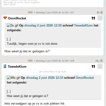
We zullen je nooit, nooit vergeten
1947-2016
• dinsdag 2 juni 2026 @ 12:33 • 117
OmniRocket
Op
dinsdag 2 juni 2026 12:29
schreef
TweedeKlum
het
volgende:
[..]
Tuurlijk, liegen over je cv is not done.
Hoe weet jij dat er gelogen is?
• dinsdag 2 juni 2026 @ 12:39 • 118
TweedeKlum
De echte Rico is op Zuid.
Op
dinsdag 2 juni 2026 12:33
schreef
OmniRocket
het volgende:
[..]
Hoe weet jij dat er gelogen is?
Iets verzwijgen op je cv is ook jokken hè.