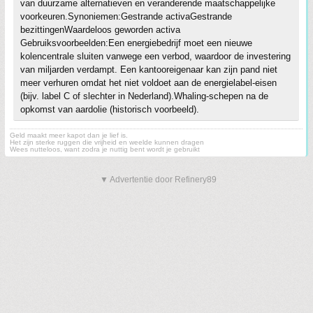
van duurzame alternatieven en veranderende maatschappelijke
voorkeuren.Synoniemen:Gestrande activaGestrande
bezittingenWaardeloos geworden activa
Gebruiksvoorbeelden:Een energiebedrijf moet een nieuwe
kolencentrale sluiten vanwege een verbod, waardoor de investering
van miljarden verdampt. Een kantooreigenaar kan zijn pand niet
meer verhuren omdat het niet voldoet aan de energielabel-eisen
(bijv. label C of slechter in Nederland).Whaling-schepen na de
opkomst van aardolie (historisch voorbeeld).
Geld maakt meer kapot dan je lief is.
Het zijn sterke ruggen die vrijheid en weelde kunnen dragen
Wees nutteloos, want zodra je nuttig bent wordt je gebruikt
▼ Advertentie door Refinery89