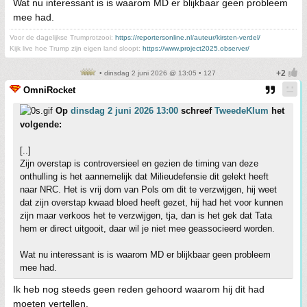
Wat nu interessant is is waarom MD er blijkbaar geen probleem
mee had.
Voor de dagelijkse Trumprotzooi:
https://reportersonline.nl/auteur/kirsten-verdel/
Kijk live hoe Trump zijn eigen land sloopt:
https://www.project2025.observer/
• dinsdag 2 juni 2026 @ 13:05 • 127
OmniRocket
Op
dinsdag 2 juni 2026 13:00
schreef
TweedeKlum
het
volgende:
[..]
Zijn overstap is controversieel en gezien de timing van deze
onthulling is het aannemelijk dat Milieudefensie dit gelekt heeft
naar NRC. Het is vrij dom van Pols om dit te verzwijgen, hij weet
dat zijn overstap kwaad bloed heeft gezet, hij had het voor kunnen
zijn maar verkoos het te verzwijgen, tja, dan is het gek dat Tata
hem er direct uitgooit, daar wil je niet mee geassocieerd worden.
Wat nu interessant is is waarom MD er blijkbaar geen probleem
mee had.
Ik heb nog steeds geen reden gehoord waarom hij dit had
moeten vertellen.