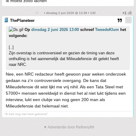
Ik moest zooo lachen
• dinsdag 2 juni 2026 @ 13:38 • 130
ThePlaneteer
Op
dinsdag 2 juni 2026 13:00
schreef
TweedeKlum
het
volgende:
[..]
Zijn overstap is controversieel en gezien de timing van deze
onthulling is het aannemelijk dat Milieudefensie dit gelekt heeft
naar NRC.
Nee, een NRC redacteur heeft gewoon paar weken onderzoek
gedaan na z'n controversiele overgang. De kans dat
Milieudefensie dit wist lijkt me vrij nihil. Als een Tata Steel met
57000+ mensen wereldwijd in dienst het al niet lukt tijdens een
interview, lukt een clubje van nog geen 200 man als
Milieudefensie dat helemaal niet.
"Ik heb nog met hem gekoerst"
▼ Advertentie door Refinery89