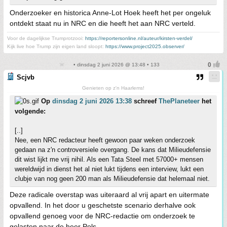
Onderzoeker en historica Anne-Lot Hoek heeft het per ongeluk
ontdekt staat nu in NRC en die heeft het aan NRC verteld.
Voor de dagelijkse Trumprotzooi:
https://reportersonline.nl/auteur/kirsten-verdel/
Kijk live hoe Trump zijn eigen land sloopt:
https://www.project2025.observer/
• dinsdag 2 juni 2026 @ 13:48 • 133
Scjvb
Genieten op z'n Haarlems!
Op
dinsdag 2 juni 2026 13:38
schreef
ThePlaneteer
het
volgende:
[..]
Nee, een NRC redacteur heeft gewoon paar weken onderzoek
gedaan na z'n controversiele overgang. De kans dat Milieudefensie
dit wist lijkt me vrij nihil. Als een Tata Steel met 57000+ mensen
wereldwijd in dienst het al niet lukt tijdens een interview, lukt een
clubje van nog geen 200 man als Milieudefensie dat helemaal niet.
Deze radicale overstap was uiteraard al vrij apart en uitermate
opvallend. In het door u geschetste scenario derhalve ook
opvallend genoeg voor de NRC-redactie om onderzoek te
gelasten naar de heer Pols.