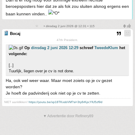
Dan is er nog hoop voor sommige extreem rechtse
beroepsposters hier dat ze als fok zou sluiten alsnog ergens een
baan kunnen vinden..
• dinsdag 2 juni 2026 @ 12:31 • 115
Bocaj
47th President.
Op
dinsdag 2 juni 2026 12:29
schreef
TweedeKlum
het
volgende:
[..]
Tuurlijk, liegen over je cv is not done.
Ha, ook wel weer waar. Maar moet zoiets op je cv gezet
worden?
Je hoeft de padvinderij ook niet op je cv te zetten.
NIET aanklikken!
https://youtu.be/xp18TKxsbVM?si=3ty6rKpcYlU5zf9d
▼ Advertentie door Refinery89