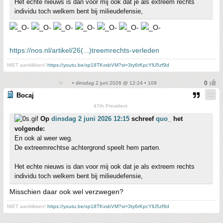
Het echte nieuws is dan voor mij ook dat je als extreem rechts
individu toch welkem bent bij milieudefensie,
https://nos.nl/artikel/26(...)treemrechts-verleden
NIET aanklikken!
https://youtu.be/xp18TKxsbVM?si=3ty6rKpcYlU5zf9d
• dinsdag 2 juni 2026 @ 12:24 • 109
Bocaj
47th President.
Op
dinsdag 2 juni 2026 12:15
schreef
quo_
het
volgende:
En ook al weer weg.
De extreemrechtse achtergrond speelt hem parten.
Het echte nieuws is dan voor mij ook dat je als extreem rechts
individu toch welkem bent bij milieudefensie,
Misschien daar ook wel verzwegen?
NIET aanklikken!
https://youtu.be/xp18TKxsbVM?si=3ty6rKpcYlU5zf9d