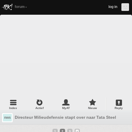
forum
log in
Index
Actief
MyAT
Nieuw
Reply
Directeur Milieudefensie stapt over naar Tata Steel
nws
1
2
3