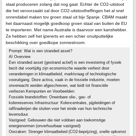
staal produceren zolang dat nog gaat. Echter de CO2-uitstoot
die het veroorzaakt zal door CO2-uitstootheffingen het al snel
onrendabel maken tov groen staal uit bijv Spanje. CBAM maakt
het daarnaast mogelijk goedkoop groen staal van buiten de EU
te importeren. Met name Australie is daarvoor een kanshebber.
Ze hebben zelf het ijzererts en een schier onuitputtelijke
beschikking over goedkope zonnestroom.
Prompt: Wat is een stranded asset?
AI Overview
Een stranded asset (gestrand actief) is een investering of fysiek
bezit dat voortijdig zijn economische waarde verliest door
veranderingen in klimaatbeleid, marktvraag of technologische
vooruitgang. Deze activa, vaak in de fossiele industrie, moeten
onverwacht worden afgeschreven, wat leidt tot financiële
verliezen.Kernpunten en Voorbeelden:
Fossiele brandstoffen: Onwinbare olie-, gas- of
kolenreserves.Infrastructuur: Kolencentrales, pijpleidingen of
raffinaderijen die sluiten voor het einde van hun technische
levensduur.
Vastgoed: Gebouwen die niet voldoen aan toekomstige
energienormen (onverhuurbaar vastgoed)
Oorzaken: Strenger klimaatbeleid (CO2-beprijzing), snelle opkomst