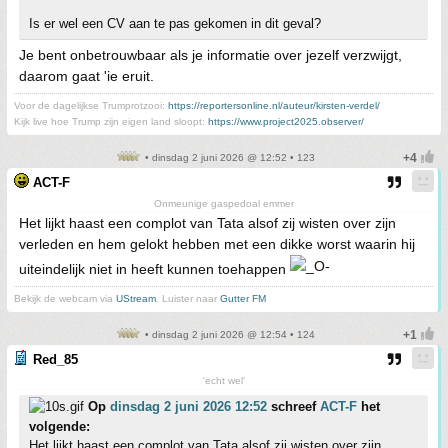
Is er wel een CV aan te pas gekomen in dit geval?
Je bent onbetrouwbaar als je informatie over jezelf verzwijgt,
daarom gaat 'ie eruit.
Voor de dagelijkse Trumprotzooi:
https://reportersonline.nl/auteur/kirsten-verdel/
Kijk live hoe Trump zijn eigen land sloopt:
https://www.project2025.observer/
• dinsdag 2 juni 2026 @ 12:52 • 123
ACT-F
Onmeunige gaspedoal emmer
Het lijkt haast een complot van Tata alsof zij wisten over zijn
verleden en hem gelokt hebben met een dikke worst waarin hij
uiteindelijk niet in heeft kunnen toehappen
Bekijk de webcam via
UStream
. Luister naar
Gutter FM
• dinsdag 2 juni 2026 @ 12:54 • 124
Red_85
'echt wel'
Op
dinsdag 2 juni 2026 12:52
schreef
ACT-F
het
volgende:
Het lijkt haast een complot van Tata alsof zij wisten over zijn