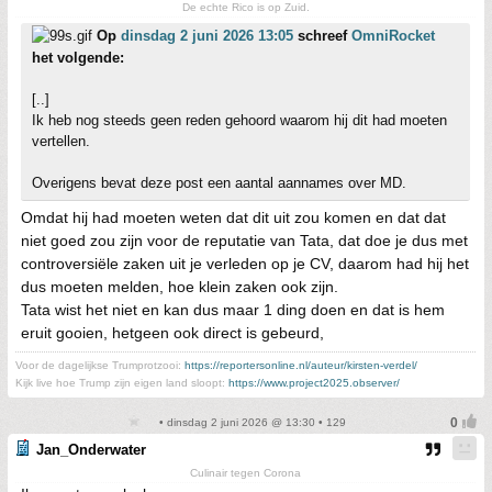
De echte Rico is op Zuid.
Op
dinsdag 2 juni 2026 13:05
schreef
OmniRocket
het volgende:
[..]
Ik heb nog steeds geen reden gehoord waarom hij dit had moeten
vertellen.
Overigens bevat deze post een aantal aannames over MD.
Omdat hij had moeten weten dat dit uit zou komen en dat dat
niet goed zou zijn voor de reputatie van Tata, dat doe je dus met
controversiële zaken uit je verleden op je CV, daarom had hij het
dus moeten melden, hoe klein zaken ook zijn.
Tata wist het niet en kan dus maar 1 ding doen en dat is hem
eruit gooien, hetgeen ook direct is gebeurd,
Voor de dagelijkse Trumprotzooi:
https://reportersonline.nl/auteur/kirsten-verdel/
Kijk live hoe Trump zijn eigen land sloopt:
https://www.project2025.observer/
• dinsdag 2 juni 2026 @ 13:30 • 129
Jan_Onderwater
Culinair tegen Corona