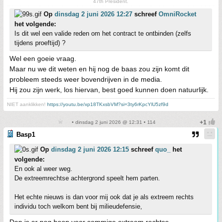
47th President.
Op
dinsdag 2 juni 2026 12:27
schreef
OmniRocket
het volgende:
Is dit wel een valide reden om het contract te ontbinden (zelfs
tijdens proeftijd) ?
Wel een goeie vraag.
Maar nu we dit weten en hij nog de baas zou zijn komt dit
probleem steeds weer bovendrijven in de media.
Hij zou zijn werk, los hiervan, best goed kunnen doen natuurlijk.
NIET aanklikken!
https://youtu.be/xp18TKxsbVM?si=3ty6rKpcYlU5zf9d
• dinsdag 2 juni 2026 @ 12:31 • 114
Basp1
Op
dinsdag 2 juni 2026 12:15
schreef
quo_
het
volgende:
En ook al weer weg.
De extreemrechtse achtergrond speelt hem parten.
Het echte nieuws is dan voor mij ook dat je als extreem rechts
individu toch welkom bent bij milieudefensie,