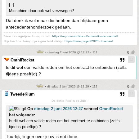
[..]
Misschien daar ook wel verzwegen?
Dat denk ik wel maar die hebben dan blijkbaar geen
antecedentenonderzoek gedaan.
Voor de dagelijkse Trumprotzooi:
https://reportersonline.nl/auteur/kirsten-verdel/
Kijk live hoe Trump zijn eigen land sloopt:
https://www.project2025.observer/
• dinsdag 2 juni 2026 @ 12:27 • 111
OmniRocket
Is dit wel een valide reden om het contract te ontbinden (zelfs
tijdens proeftijd) ?
• dinsdag 2 juni 2026 @ 12:29 • 112
TweedeKlum
De echte Rico is op Zuid.
Op
dinsdag 2 juni 2026 12:27
schreef
OmniRocket
het volgende:
Is dit wel een valide reden om het contract te ontbinden (zelfs
tijdens proeftijd) ?
Tuurlijk, liegen over je cv is not done.