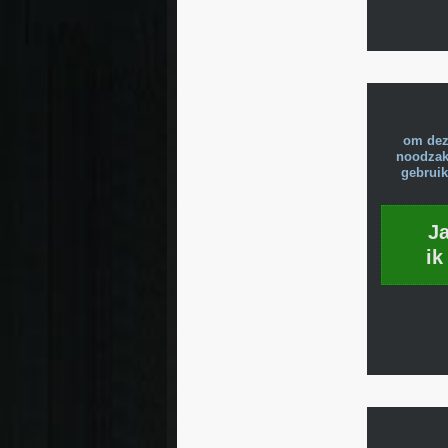
om dez
noodzake
gebruik
J
ik