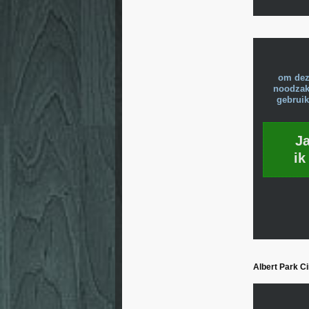
om dez
noodzake
gebruik
J
ik
Albert Park Ci