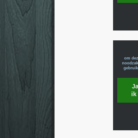
om dez
noodzake
gebruik
J
ik