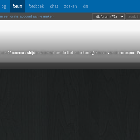
log
forum
fotoboek
chat
zoeken
dm
om een gratis account aan te maken
.
rs en 22 coureurs strijden allemaal om de titel in de koningsklasse van de autosport: