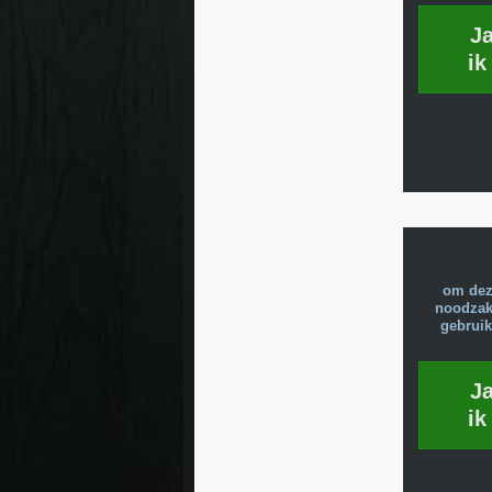
J
ik
om dez
noodzake
gebruik
J
ik