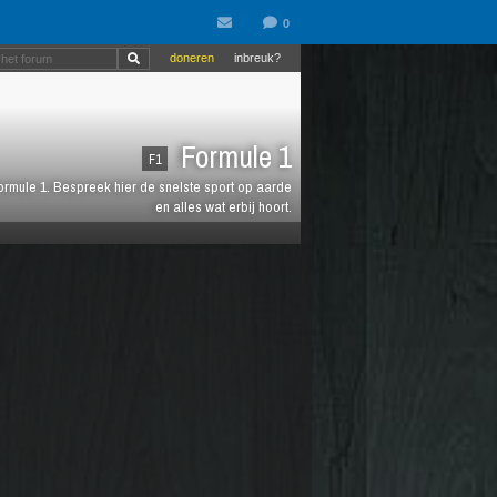
doneren
inbreuk?
Formule 1
F1
 Formule 1. Bespreek hier de snelste sport op aarde
en alles wat erbij hoort.