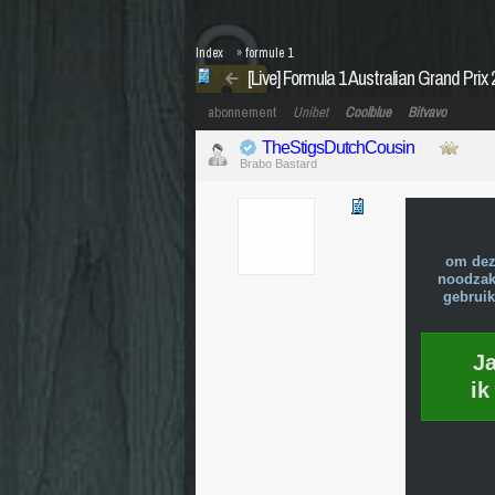
Index
»
formule 1
[Live] Formula 1 Australian Grand Prix
abonnement
Unibet
Coolblue
Bitvavo
TheStigsDutchCousin
Brabo Bastard
om dez
noodzake
gebruik
J
ik