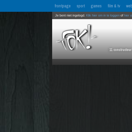
frontpage
sport
games
film & tv
web
Je bent niet ingelogd.
Klik hier om in te loggen
of
hier 
11 constructeu