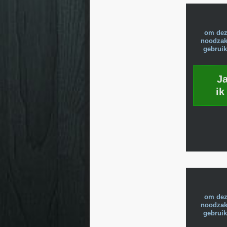
om dez
noodzake
gebruik
J
ik
om dez
noodzake
gebruik