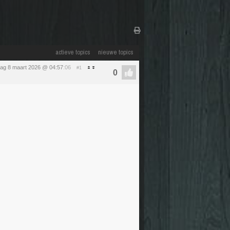
actieve topics
nieuwe topics
ag 8 maart 2026 @ 04:57
:06
#1