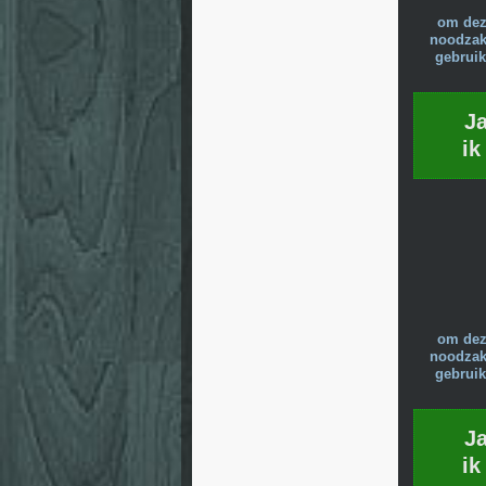
om dez
noodzake
gebruik
J
ik
om dez
noodzake
gebruik
J
ik