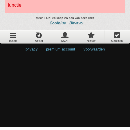
functie.
steun FOK! en koop via een van deze links
Coolblue
Bitvavo
Index
Actief
MyAT
Nieuw
Gelezen
privacy
•
premium account
•
voorwaarden