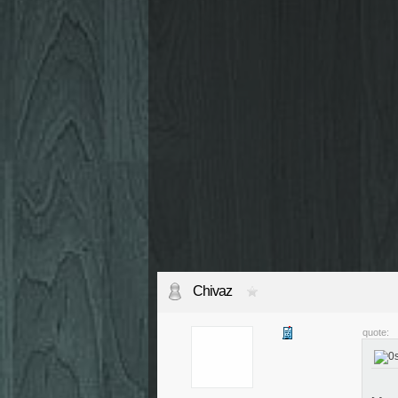
Chivaz
quote: