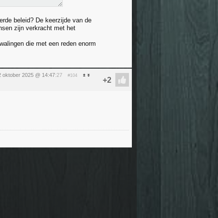
erde beleid? De keerzijde van de
ensen zijn verkracht met het
 dwalingen die met een reden enorm
2 oktober 2025 @ 14:47
:27
#104