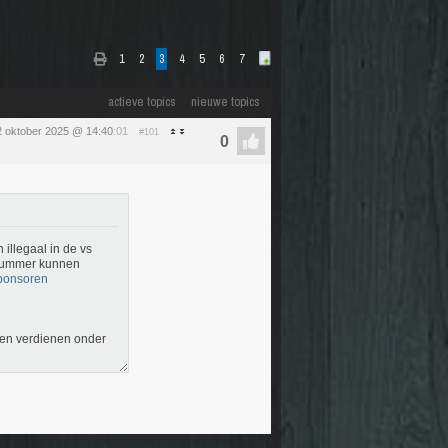
1
2
3
4
5
6
7
actieve topics
nieuwe topics
2 oktober 2025 @ 14:40
:01
#101
illegaal in de vs
y nummer kunnen
sponsoren
sen verdienen onder