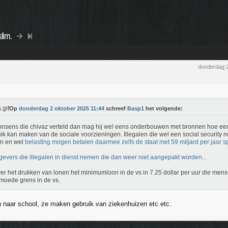
slim.
donderdag 
Op
donderdag 2 oktober 2025 11:44
schreef
Basp1
het volgende:
nsens die chivaz verteld dan mag hij wel eens onderbouwen met bronnen hoe een 
ik kan maken van de sociale voorzieningen. Illegalen die wel een social securit
en en wel
belasting mogen betalen daarmee zelfs de staat met 59 miljard per jaar 
evers die illegalen in dienst nemen die dan weer niet aangepakt worden...
er het drukken van lonen het minimumloon in de vs in 7.25 dollar per uur die men
moede grens in de vs.
 naar school, ze maken gebruik van ziekenhuizen etc etc.