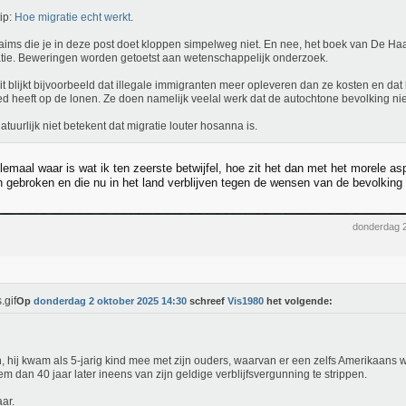
ip:
Hoe migratie echt werkt
.
aims die je in deze post doet kloppen simpelweg niet. En nee, het boek van De Ha
tie. Beweringen worden getoetst aan wetenschappelijk onderzoek.
it blijkt bijvoorbeeld dat illegale immigranten meer opleveren dan ze kosten en da
ed heeft op de lonen. Ze doen namelijk veelal werk dat de autochtone bevolking nie
atuurlijk niet betekent dat migratie louter hosanna is.
allemaal waar is wat ik ten zeerste betwijfel, hoe zit het dan met het morele 
 gebroken en die nu in het land verblijven tegen de wensen van de bevolking 
donderdag 
Op
donderdag 2 oktober 2025 14:30
schreef
Vis1980
het volgende:
, hij kwam als 5-jarig kind mee met zijn ouders, waarvan er een zelfs Amerikaans w
m dan 40 jaar later ineens van zijn geldige verblijfsvergunning te strippen.
ar.