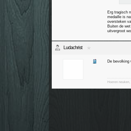
Erg tragisch 
medaille is na
oversteken va
Buiten de wet
uitvergroot w
Ludachrist
De bevolking 
Hoeren neuken, 