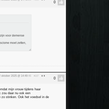
 zijn voor demense
ascisme moet zetten,
2 oktober 2025 @ 14:49
:46
#107
omdat mijn vrouw tijdens haar
 ik zou daar nu ook een
ie zo stinken. Ook het voedsel in de