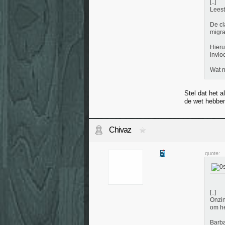
[..]
Leest
De cl
migra
Hieru
invlo
Wat n
Stel dat het 
de wet hebben
Chivaz
quote:
[..]
Onzin
om he
Barba