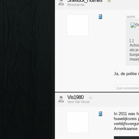
Sherlock_Holmes
#freenarnia
quote:
[..]
Achso
als j
burge
maarj
Ja, de politie
´ Just remember,
Vis1980
Veni Vidi Vissie
In 2011 was h
huwelijksreis 
verblijfsvergu
Amerikaanse g