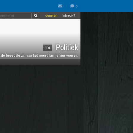
doneren
inbreuk?
Politiek
POL
de breedste zin van het woord kun je hier voeren.