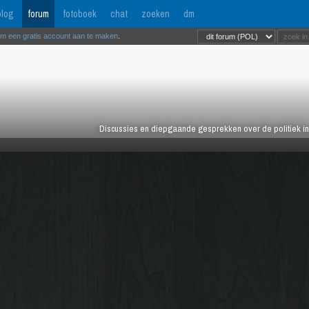
log
forum
fotoboek
chat
zoeken
dm
om een gratis account aan te maken
.
Discussies en diepgaande gesprekken over de politiek in 