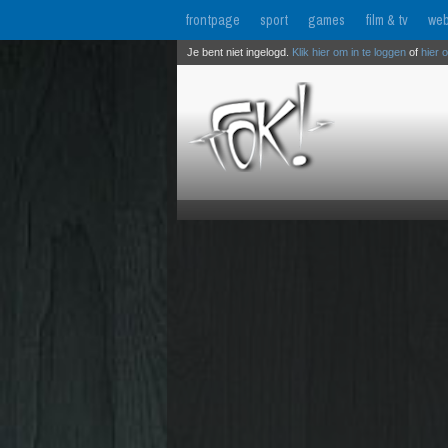
frontpage
sport
games
film & tv
web
Je bent niet ingelogd.
Klik hier om in te loggen
of
hier 