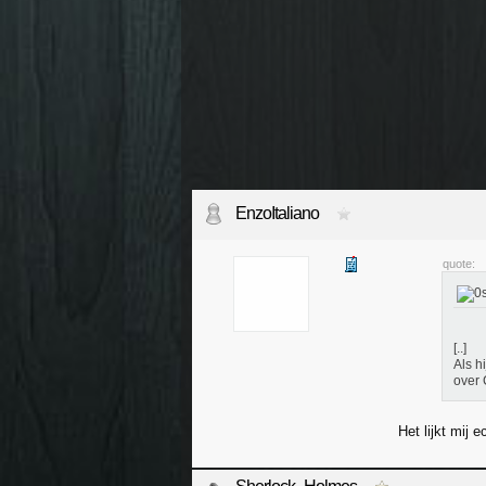
EnzoItaliano
quote:
[..]
Als h
over 
Het lijkt mij 