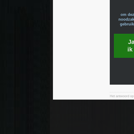
om dez
noodzake
gebruik
J
ik
Het antwoord op 