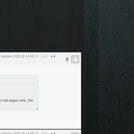
2 oktober 2025 @ 14:48
:06
#105
gen het eigen volk. Om
2 oktober 2025 @ 14:48
:28
#106