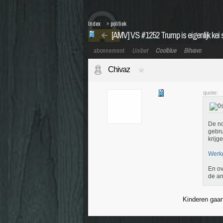
Index
»
politiek
[AMV] VS #1252 Trump is eigenlijk kei 
abonnement
Unibet
Coolblue
Bitvavo
Chivaz
quote:
De no
gebru
krijg
Werkg
En ov
de ar
Kinderen gaan