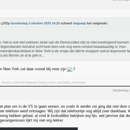
Op
donderdag 2 oktober 2025 14:20
schreef
viagraap
het volgende:
. Het is ook wel extreem zwak van de Democraten dat ze niet overtuigend kunnen
e tegenstander behalve echt heel dom ook nog eens ronduit kwaadaardig is. Hun
meesterskandidaat in New York is de enige die lijkt te snappen wat je tegenover f
a als Bernie ze al te gek is...
 in New York zal daar vooral blij mee zijn
 there's a thin line between being a hero and being a memory´
donderdag 
et plan om in de VS te gaan wonen, en zoals ik eerder zei ging dat niet door 
per telefoon werd ontslagen. Wij zijn dat telefoontje nog altijd zeer dankbaar,
nning hebben gehad, al vind ik krokodillen bekijken erg fijn, wel jammer dat d
evangenissen lijkt mij niet erg lekker.