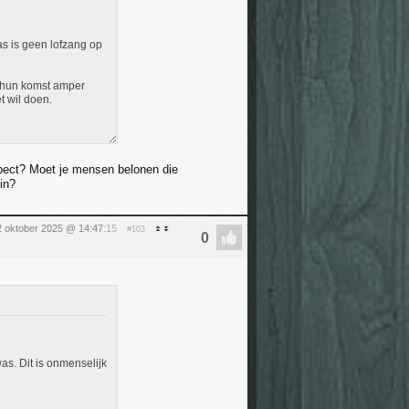
as is geen lofzang op
t hun komst amper
t wil doen.
aspect? Moet je mensen belonen die
in?
2 oktober 2025 @ 14:47
:15
#103
as. Dit is onmenselijk