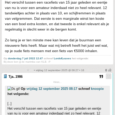
Het verschil tussen een racefiets van 15 jaar geleden en eentje
van nu is voor een amateur inderdaad niet zo heel relevant. 12
tandwieltjes achter in plaats van 10, en schijfremmen in plaats
van velgremmen. Dat eerste is een marginale winst ten koste
van een boel extra kosten, en dat tweede is enkel relevant als je
regelmatig in slecht weer in de bergen komt.
Zo lang je er ten minste mee kan leven dat je buurman een
nieuwere fiets heeft. Maar wat mij betreft heeft het juist wel wat,
op je oude fiets mensen met een fiets van €5000 inhalen.
Op
donderdag 7 juli 2022 12:47
schreef
LordofLeaves
het volgende:
Bij deze ben jij de marimba van KLB. :P
• vrijdag 12 september 2025 @ 09:27 • 16
Tja..1986
Hmm...
Op
vrijdag 12 september 2025 08:17
schreef
knoopie
het volgende:
[..]
Het verschil tussen een racefiets van 15 jaar geleden en eentje
van nu is voor een amateur inderdaad niet zo heel relevant. 12