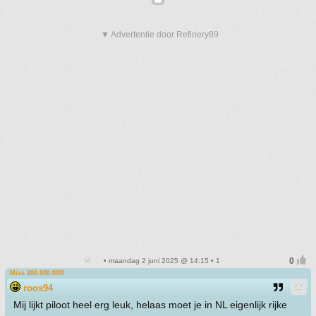
▼ Advertentie door Refinery89
• maandag 2 juni 2025 @ 14:15 • 1
Miss 200.000.000!
roos94
Mij lijkt piloot heel erg leuk, helaas moet je in NL eigenlijk rijke