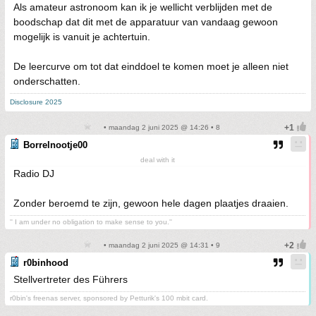
Als amateur astronoom kan ik je wellicht verblijden met de
boodschap dat dit met de apparatuur van vandaag gewoon
mogelijk is vanuit je achtertuin.
De leercurve om tot dat einddoel te komen moet je alleen niet
onderschatten.
Disclosure 2025
• maandag 2 juni 2025 @ 14:26 • 8
Borrelnootje00
deal with it
Radio DJ
Zonder beroemd te zijn, gewoon hele dagen plaatjes draaien.
'' I am under no obligation to make sense to you.''
• maandag 2 juni 2025 @ 14:31 • 9
r0binhood
Stellvertreter des Führers
r0bin's freenas server, sponsored by Petturik's 100 mbit card.