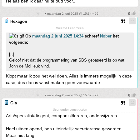
Helaas ben ik daar nu te oud voor..
• maandag 2 juni 2025 @ 15:34 • 26
Hexagon
Vreemd Fenomeen
Op
maandag 2 juni 2025 14:34
schreef
Nober
het
volgende:
[..]
Geloof niet dat de programmering van SBS gebaseerd is op wat
John de Mol leuk vind.
Klopt maar ik zou het wel doen. Alles is immers mogelijk in deze
case, dus dan is winst maken geen voorwaarde.
• maandag 2 juni 2025 @ 15:52 • 27
Gia
User under construction
Arts/specialist/dirigent, componist/lerares, onderwijzeres.
Heel uiteenlopend, ben uiteindelijk secretaresse geworden.
Maar niet lang.