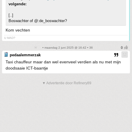
volgende:
[..]
Boswachter of @:de_boswachter?
Kom vechten
U MAD?
• maandag 2 juni 2025 @ 16:42 • 36
pedaalemmerzak
Taxi chauffeur maar dan wel evenveel verdien als nu met mijn
doodsaaie ICT-baantje
▼ Advertentie door Refinery89