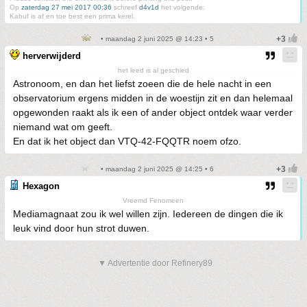
Op
zaterdag 27 mei 2017 00:36
schreef
d4v1d
het volgende:
Kabuf is af en toe best een prima kerel.
• maandag 2 juni 2025 @ 14:23 • 5
herverwijderd
het leed is al geschied
Astronoom, en dan het liefst zoeen die de hele nacht in een
observatorium ergens midden in de woestijn zit en dan helemaal
opgewonden raakt als ik een of ander object ontdek waar verder
niemand wat om geeft.
En dat ik het object dan VTQ-42-FQQTR noem ofzo.
• maandag 2 juni 2025 @ 14:25 • 6
Hexagon
Vreemd Fenomeen
Mediamagnaat zou ik wel willen zijn. Iedereen de dingen die ik
leuk vind door hun strot duwen.
▼ Advertentie door Refinery89