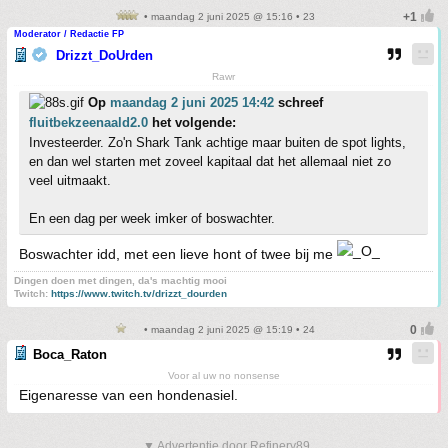
• maandag 2 juni 2025 @ 15:16 • 23
Moderator / Redactie FP
Drizzt_DoUrden
Rawr
Op
maandag 2 juni 2025 14:42
schreef
fluitbekzeenaald2.0
het volgende:
Investeerder. Zo'n Shark Tank achtige maar buiten de spot lights,
en dan wel starten met zoveel kapitaal dat het allemaal niet zo
veel uitmaakt.
En een dag per week imker of boswachter.
Boswachter idd, met een lieve hont of twee bij me
Dingen doen met dingen, da's machtig mooi
Twitch:
https://www.twitch.tv/drizzt_dourden
• maandag 2 juni 2025 @ 15:19 • 24
Boca_Raton
Voor al uw no nonsense
Eigenaresse van een hondenasiel.
▼ Advertentie door Refinery89