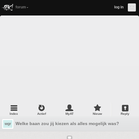
forum
log in
Index
Actief
MyAT
Nieuw
Reply
Welke baan zou jij kiezen als alles mogelijk was?
wgr