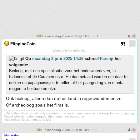
• maandag 2 juni 2025 @ 16:00 • 31
FlippingCoin
Weer zo'n kut millennial.
Op
maandag 2 juni 2025 14:36
schreef
Farenji
het
volgende:
Bioloog, met een specialisatie voor het onderwaterleven, in
Indonesie of de Caraiben ofzo. En dan betaald worden om daar te
duiken en papagaaivisjes te tellen of het paargedrag van manta
roggen te bestuderen ofzo.
Ook bioloog, alleen dan op het land in regenwouden en zo.
Of archeoloog zoals het films is.
I think that it’s extraordinarily important that we in computer science keep fun in computing
For all who deny the struggle, the triumphant overcome
Met zwijgen kruist men de duivel
• maandag 2 juni 2025 @ 16:18 • 32
Moderator