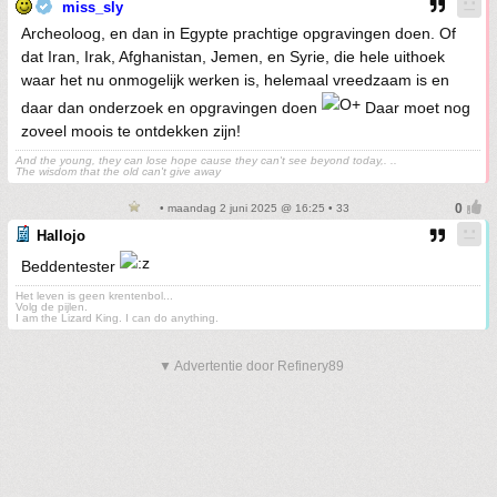
miss_sly
Archeoloog, en dan in Egypte prachtige opgravingen doen. Of
dat Iran, Irak, Afghanistan, Jemen, en Syrie, die hele uithoek
waar het nu onmogelijk werken is, helemaal vreedzaam is en
daar dan onderzoek en opgravingen doen
Daar moet nog
zoveel moois te ontdekken zijn!
And the young, they can lose hope cause they can't see beyond today,. ..
The wisdom that the old can't give away
• maandag 2 juni 2025 @ 16:25 • 33
Hallojo
Beddentester
Het leven is geen krentenbol...
Volg de pijlen.
I am the Lizard King. I can do anything.
▼ Advertentie door Refinery89