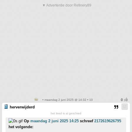
▼ Advertentie door Refinery89
• maandag 2 juni 2025 @ 14:32 • 10
herverwijderd
het leed is al geschied
Op
maandag 2 juni 2025 14:25
schreef
2172619626795
het volgende: