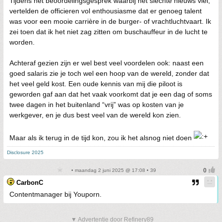
Tijdens het beoordelingsgesprek waarbij het slechte nieuws viel,
vertelden de officieren vol enthousiasme dat er genoeg talent
was voor een mooie carrière in de burger- of vrachtluchtvaart. Ik
zei toen dat ik het niet zag zitten om buschauffeur in de lucht te
worden.
Achteraf gezien zijn er wel best veel voordelen ook: naast een
goed salaris zie je toch wel een hoop van de wereld, zonder dat
het veel geld kost. Een oude kennis van mij die piloot is
geworden gaf aan dat het vaak voorkomt dat je een dag of soms
twee dagen in het buitenland “vrij” was op kosten van je
werkgever, en je dus best veel van de wereld kon zien.
Maar als ik terug in de tijd kon, zou ik het alsnog niet doen
Disclosure 2025
• maandag 2 juni 2025 @ 17:08 • 39
CarbonC
Contentmanager bij Youporn.
▼ Advertentie door Refinery89