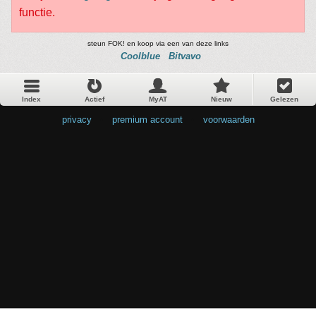
functie.
steun FOK! en koop via een van deze links
Coolblue
Bitvavo
Index
Actief
MyAT
Nieuw
Gelezen
privacy
•
premium account
•
voorwaarden