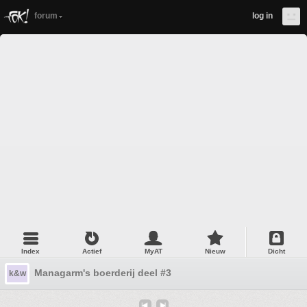
forum
log in
Index
Actief
MyAT
Nieuw
Dicht
Managarm's boerderij deel #3
k&w