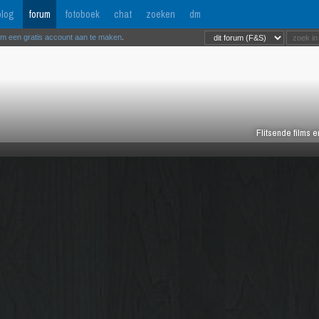
log
forum
fotoboek
chat
zoeken
dm
om een gratis account aan te maken
.
Flitsende films 