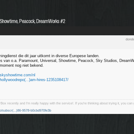
, Showtime, Peacock, DreamWorks #2
donde
ingdienst die dit jaar uitkomt in diverse Europese landen.
es van o.a. Paramount, Universal, Showtime, Peacock, Sky Studios, DreamWo
it moment nog niet bekend.
.skyshowtime.com/nl
.hollywoodrepo(...)am-hires-1235108417/
Box recently and I'm really happy with the service!. If you're thinking about trying it, you c
pp/subscr(...)86-9578-b0cbd970fe3b