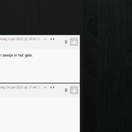
ndag 4 juni 2023 @ 18:52
:41
#5
 beetje in het gele.
dag 14 juni 2023 @ 17:48
:15
#6