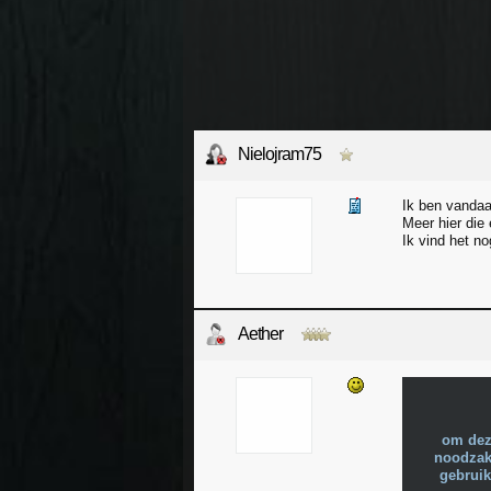
Nielojram75
Ik ben vandaa
Meer hier die 
Ik vind het n
Aether
om dez
noodzake
gebruik