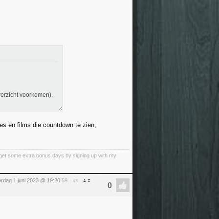
overzicht voorkomen),
ies en films die countdown te zien,
an get some extra bonus days by signing up with my
rdag 1 juni 2023 @ 19:20
:59
#3