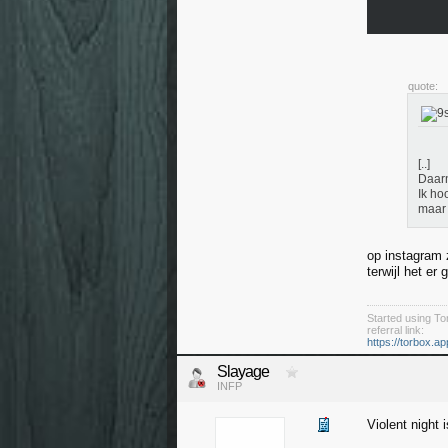
quote:
[..]
Daarn
Ik ho
maar 
op instagram z
terwijl het er 
Started using Tor
referral link:
https://torbox.a
Slayage
INFP
Violent night 