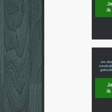
J
ik
om dez
noodzake
gebruik
J
ik