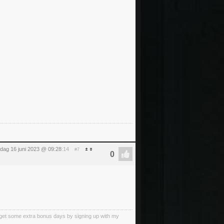
ijdag 16 juni 2023 @ 09:28
:14
#7
an get some extra bonus days by signing up with my