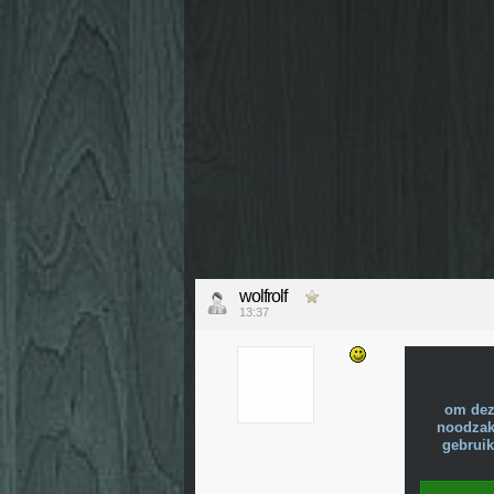
wolfrolf
13:37
om dez
noodzake
gebruik