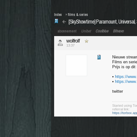
Index
»
films & series
[SkyShowtime] Paramount, Universal
abonnement
Unibet
Coolblue
Bitvavo
wolfrolf
13:37
Nieuwe stream
Films en seri
Prijs is op d
•
https://www
•
https://www
twitter
Started using Tor
referral link:
https://torbox.a