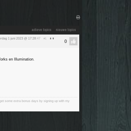
actieve topics
nieuwe topics
rdag 1 juni 2023 @ 17:28
:47
#1
rks en Illumination.
an get some extra bonus days by signing up with my