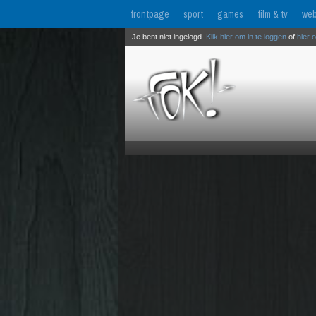
frontpage
sport
games
film & tv
web
Je bent niet ingelogd.
Klik hier om in te loggen
of
hier 