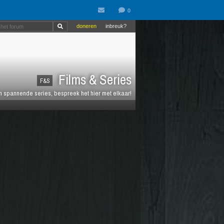
doneren
inbreuk?
Films & Series
F&S
en spannende series, bespreek het hier met elkaar!