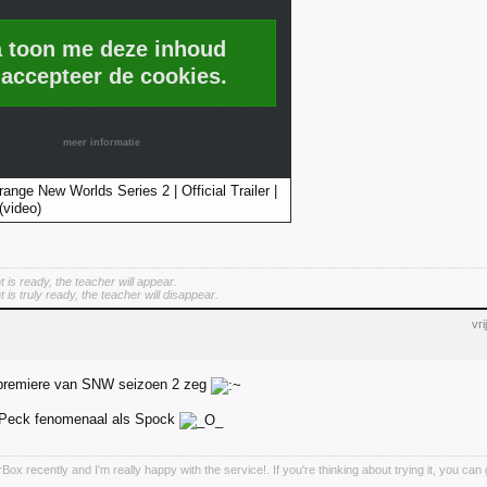
a toon me deze inhoud
 accepteer de cookies.
meer informatie
range New Worlds Series 2 | Official Trailer |
video)
 is ready, the teacher will appear.
is truly ready, the teacher will disappear.
vr
premiere van SNW seizoen 2 zeg
 Peck fenomenaal als Spock
Box recently and I'm really happy with the service!. If you're thinking about trying it, you c