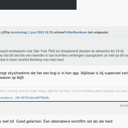
Op
donderdag 1 juni 2023 16:35
schreef
KillerBee4ever
het volgende:
aast verdwijnen ook Star Trek TNG en Deadwood (beiden te streamen tot 19-6).
op dat dit slechts een kwestie is van licenties verlengen (aangezien ze niet op dit 
dat is meer wishful thinking van mijn kant
egt skyshowtime dat het een bug is in hun app. blijkbaar is bij superveel ser
gewoon op blijft.
Box recently and I'm really happy with the service!. If you're thinking about trying it, you c
pp/subscr(...)86-9578-b0cbd970fe3b
donde
is teel tof. Goed gelachen. Een alternatieve kerstfilm net als die hard