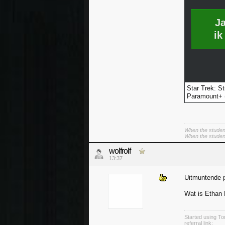
J
ik
Star Trek: St
Paramount+ (
When the student
When the student 
wolfrolf
13:37
Uitmuntende 
Wat is Ethan
Started using Tor
referral link: