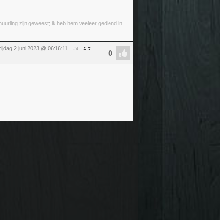
 huurling zijn geweest; ik heb hem veeleer gediend in
rijdag 2 juni 2023 @ 06:16
:11
#4