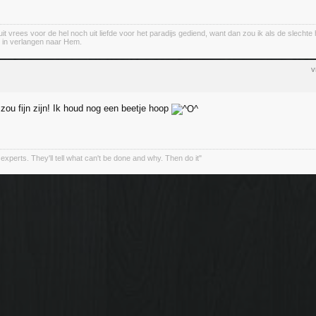
it vrees voor de hel noch uit liefde voor het paradijs gediend, want dan zou ik als de slechte
n in verlangen naar Hem.
v
 zou fijn zijn! Ik houd nog een beetje hoop
 experts. They'll tell what can't be done and why. Then do it"