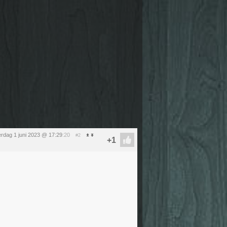
rdag 1 juni 2023 @ 17:29
:20
#2