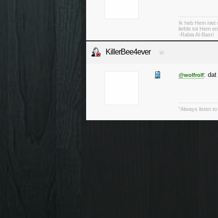
Ik heb Hem niet u
liefde tot Hem e
-Rabia Al-Basri
KillerBee4ever
: dat
@wolfrolf
"Always listen to