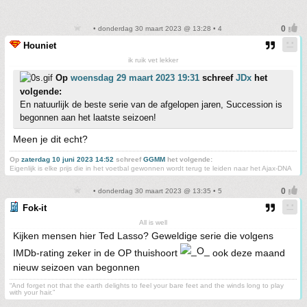
• donderdag 30 maart 2023 @ 13:28 • 4
Houniet
ik ruik vet lekker
Op
woensdag 29 maart 2023 19:31
schreef
JDx
het
volgende:
En natuurlijk de beste serie van de afgelopen jaren, Succession is
begonnen aan het laatste seizoen!
Meen je dit echt?
Op
zaterdag 10 juni 2023 14:52
schreef
GGMM
het volgende:
Eigenlijk is elke prijs die in het voetbal gewonnen wordt terug te leiden naar het Ajax-DNA
• donderdag 30 maart 2023 @ 13:35 • 5
Fok-it
All is well
Kijken mensen hier Ted Lasso? Geweldige serie die volgens
IMDb-rating zeker in de OP thuishoort
ook deze maand
nieuw seizoen van begonnen
“And forget not that the earth delights to feel your bare feet and the winds long to play
with your hair.”