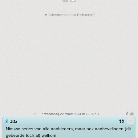
▼ Advertentie door Refinery89
• woensdag 29 maart 2023 @ 19:29 • 1
JDx
Nieuwe series van alle aanbieders, maar ook aanbevelingen (dit
gebeurde toch al) welkom!