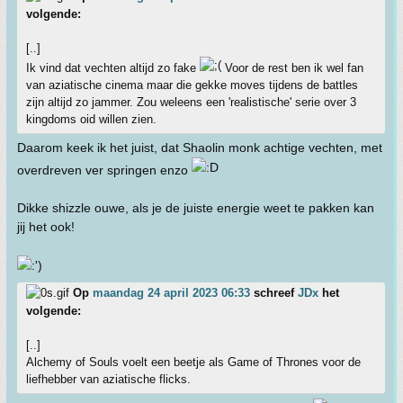
volgende:
[..]
Ik vind dat vechten altijd zo fake
Voor de rest ben ik wel fan
van aziatische cinema maar die gekke moves tijdens de battles
zijn altijd zo jammer. Zou weleens een 'realistische' serie over 3
kingdoms oid willen zien.
Daarom keek ik het juist, dat Shaolin monk achtige vechten, met
overdreven ver springen enzo
Dikke shizzle ouwe, als je de juiste energie weet te pakken kan
jij het ook!
Op
maandag 24 april 2023 06:33
schreef
JDx
het
volgende:
[..]
Alchemy of Souls voelt een beetje als Game of Thrones voor de
liefhebber van aziatische flicks.