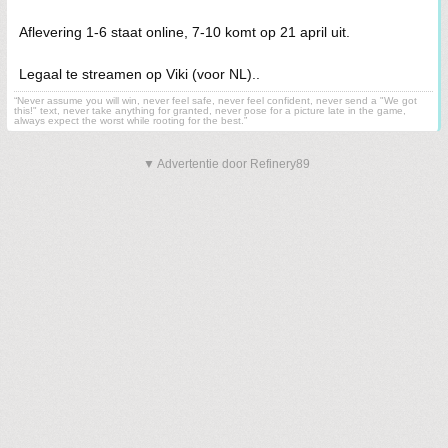
Aflevering 1-6 staat online, 7-10 komt op 21 april uit.
Legaal te streamen op Viki (voor NL)..
“Never assume you will win, never feel safe, never feel confident, never send a "We got
this!" text, never take anything for granted, never pose for a picture late in the game,
always expect the worst while rooting for the best.”
▼ Advertentie door Refinery89