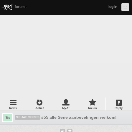
forum
log in
Index
Actief
MyAT
Nieuw
Reply
#55 alle Serie aanbevelingen welkom!
f&s
NIEUWE SERIES