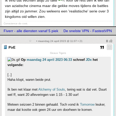
Ik vind dat vechten altijd zo fake
Voor de rest ben ik wel fan
van aziatische cinema maar die gekke moves tijdens de battles
zijn altijd zo jammer. Zou weleens een 'realistische' serie over 3
kingdoms oid willen zien.
Conscience do cost.
Fiverr - alle diensten vanaf 5 piek
De snelste VPN - FastestVPN
• maandag 24 april 2023 @ 11:07 • 21
PirE
Geaux Tigers
Op
maandag 24 april 2023 06:33
schreef
JDx
het
volgende:
[..]
Haha klopt, waren beide prut.
Ik ben net klaar met
Alchemy of Souls
, tering wat is dat vet. Duurt
wel ff, want 20 afleveringen van 1:15 - 1:30 uur!
Meteen seizoen 2 binnen gehaald. Toch vond ik
Tomorrow
leuker,
maar dat kostte ook geen 24 uur om doorheen te komen.