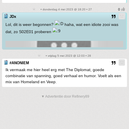
• donderdag 4 mei 2023 @ 18:20 • 27
JDx
Lol, dit is weer begonnen?
haha, wat een idiote zooi was
dat, zo S02E01 proberen
• vrijdag 5 mei 2023 @ 12:03 • 28
#ANONIEM
Ik vermaak me hier heel erg met The Diplomat, goede
combinatie van spanning, goed verhaal en humor. Voelt als een
mix van Homeland en Veep.
▼ Advertentie door Refinery89