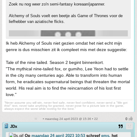
Zoek nu nog weer zo'n semi-fantasy koreaan/japanner.
Alchemy of Souls voelt een beetje als Game of Thrones voor de
liefhebber van aziatische flicks.
Ik heb Alchemy of Souls niet gezien omdat het niet echt mijn
genre is dus misschien zit ik compleet mis met deze suggestie:
Tale of the nine tailed. Season 2 begint binnenkort.
"The mythical nine-tailed fox, or gumiho, Lee Yeon had to settle
in the city many centuries ago. Able to transform into human
form, he eradicates supernatural beings that threaten the mortal
world. His real aim is to find the reincarnation of his lost first
love."
“Never assume you will win, never feel safe, never feel confident, never send a "We got
this!" text, never take anything for granted, never pose for a picture late in the game,
always expect the worst while rooting for the best.”
• maandag 24 april 2023 @ 15:36 • 22
JDx
Op
maandag 24 april 2023 10:53
schreef
ems.
het