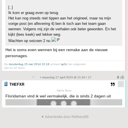
[..]
Ik kom er graag even op terug.
Het kan nog steeds niet tippen aan het origineel, maar na mijn
vorige post (en aflevering 4) ben ik toch aan het team gaan
wennen. Volgens mij zijn de verhalen ook beter geworden. En het
kijkt (lees keek) wel lekker weg.
Wachten op seizoen 2 nu
Het is soms even wennen bij een remake aan de nieuwe
personages.
Op
donderdag 15 mei 2014 22:18
schreef
sp3c
het volgende:
niet zo tof doen
• maandag 17 april 2023 @ 21:34 • 17
THEFXR
Alpha Bear
Floridaman vind ik wel vermakelijk, die is sinds 2 dagen uit
▼ Advertentie door Refinery89