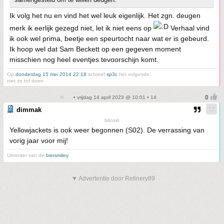
Ik volg het nu en vind het wel leuk eigenlijk. Het zgn. deugen
merk ik eerlijk gezegd niet, let ik niet eens op
Verhaal vind
ik ook wel prima, beetje een speurtocht naar wat er is gebeurd.
Ik hoop wel dat Sam Beckett op een gegeven moment
misschien nog heel eventjes tevoorschijn komt.
Op
donderdag 15 mei 2014 22:18
schreef
sp3c
het volgende:
niet zo tof doen
• vrijdag 14 april 2023 @ 10:01 • 14
dimmak
bitcoin
Yellowjackets is ook weer begonnen (S02). De verrassing van
vorig jaar voor mij!
Uitvinder van de
biersmiley
.
▼ Advertentie door Refinery89