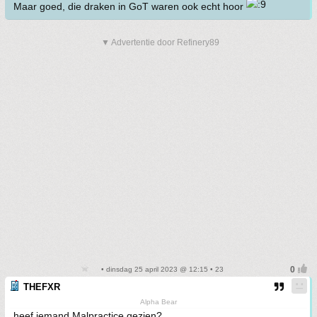
Maar goed, die draken in GoT waren ook echt hoor
▼ Advertentie door Refinery89
• dinsdag 25 april 2023 @ 12:15 • 23
THEFXR
Alpha Bear
heef iemand Malpractice gezien?