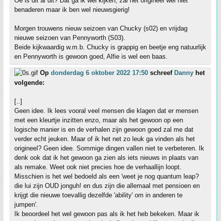
Oe is dit al uit? Dat ga ik wel kijken, zal het origineel wel niet
benaderen maar ik ben wel nieuwsgierig!
Morgen trouwens nieuw seizoen van Chucky (s02) en vrijdag
nieuwe seizoen van Pennyworth (S03).
Beide kijkwaardig w.m.b. Chucky is grappig en beetje eng natuurlijk
en Pennyworth is gewoon goed, Alfie is wel een baas.
Op
donderdag 6 oktober 2022 17:50
schreef
Danny
het
volgende:
[..]
Geen idee. Ik lees vooral veel mensen die klagen dat er mensen
met een kleurtje inzitten enzo, maar als het gewoon op een
logische manier is en de verhalen zijn gewoon goed zal me dat
verder echt jeuken. Maar of ik het net zo leuk ga vinden als het
origineel? Geen idee. Sommige dingen vallen niet te verbeteren. Ik
denk ook dat ik het gewoon ga zien als iets nieuws in plaats van
als remake. Weet ook niet precies hoe de verhaallijn loopt.
Misschien is het wel bedoeld als een 'weet je nog quantum leap?
die lui zijn OUD jonguh! en dus zijn die allemaal met pensioen en
krijgt die nieuwe toevallig dezelfde 'ability' om in anderen te
jumpen'.
Ik beoordeel het wel gewoon pas als ik het heb bekeken. Maar ik