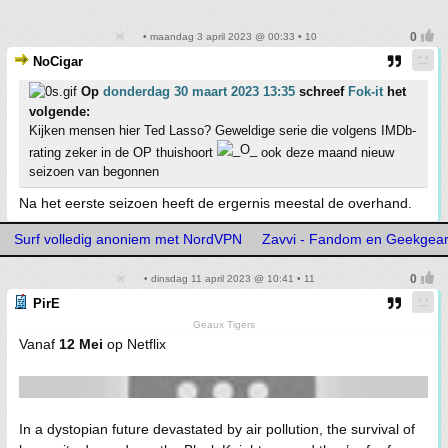
• maandag 3 april 2023 @ 00:33 • 10
NoCigar
Op
donderdag 30 maart 2023 13:35
schreef
Fok-it
het
volgende:
Kijken mensen hier Ted Lasso? Geweldige serie die volgens IMDb-
rating zeker in de OP thuishoort
ook deze maand nieuw
seizoen van begonnen
Na het eerste seizoen heeft de ergernis meestal de overhand.
Surf volledig anoniem met NordVPN
Zavvi - Fandom en Geekgea
• dinsdag 11 april 2023 @ 10:41 • 11
PirE
Geaux Tigers
Vanaf
12 Mei
op Netflix
In a dystopian future devastated by air pollution, the survival of