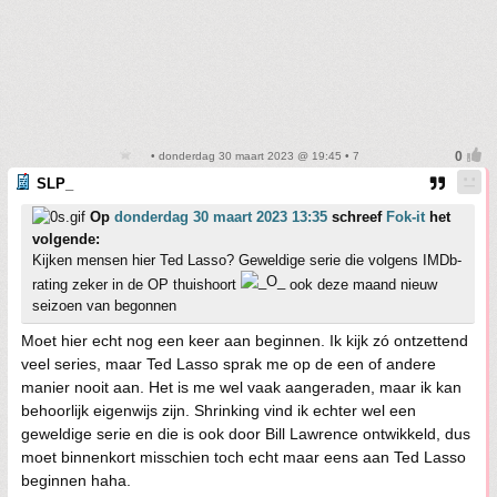
• donderdag 30 maart 2023 @ 19:45 • 7
SLP_
Op
donderdag 30 maart 2023 13:35
schreef
Fok-it
het
volgende:
Kijken mensen hier Ted Lasso? Geweldige serie die volgens IMDb-
rating zeker in de OP thuishoort
ook deze maand nieuw
seizoen van begonnen
Moet hier echt nog een keer aan beginnen. Ik kijk zó ontzettend
veel series, maar Ted Lasso sprak me op de een of andere
manier nooit aan. Het is me wel vaak aangeraden, maar ik kan
behoorlijk eigenwijs zijn. Shrinking vind ik echter wel een
geweldige serie en die is ook door Bill Lawrence ontwikkeld, dus
moet binnenkort misschien toch echt maar eens aan Ted Lasso
beginnen haha.