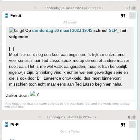
• donderdag 30 maart 2023 @ 20:29 • 8
Fok-it
All is well
Op
donderdag 30 maart 2023 19:45
schreef
SLP_
het
volgende:
[..]
Moet hier echt nog een keer aan beginnen. Ik kijk zó ontzettend
veel series, maar Ted Lasso sprak me op de een of andere manier
nooit aan. Het is me wel vaak aangeraden, maar ik kan behoorlijk
eigenwijs zijn. Shrinking vind ik echter wel een geweldige serie en
die is ook door Bill Lawrence ontwikkeld, dus moet binnenkort
misschien toch echt maar eens aan Ted Lasso beginnen haha.
Zeker doen
“And forget not that the earth delights to feel your bare feet and the winds long to play
with your hair.”
• zondag 2 april 2023 @ 22:42 • 9
PirE
Geaux Tigers