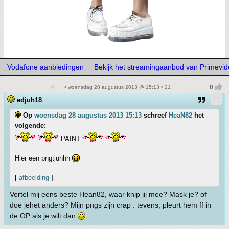
Vodafone aanbiedingen
Bekijk het streamingaanbod van Primevi
• woensdag 28 augustus 2013 @ 15:13 • 21
edjuh18
Op
woensdag 28 augustus 2013 15:13
schreef
HeaN82
het
volgende:
PAINT
Hier een pngtjuhhh
[
afbeelding
]
Vertel mij eens beste Hean82, waar knip jij mee? Mask je? of
doe jehet anders? Mijn pngs zijn crap . tevens, pleurt hem ff in
de OP als je wilt dan