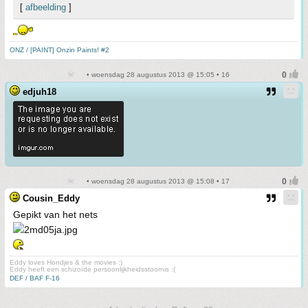
[
afbeelding
]
ONZ / [PAINT] Onzin Paints! #2
• woensdag 28 augustus 2013 @ 15:05 • 16
edjuh18
• woensdag 28 augustus 2013 @ 15:08 • 17
Cousin_Eddy
Gepikt van het nets
Eddy loves Hondjes & the movies :)
Eddy heeft een schizoïde persoonlijkheidsstoornis :(
DEF / BAF F-16