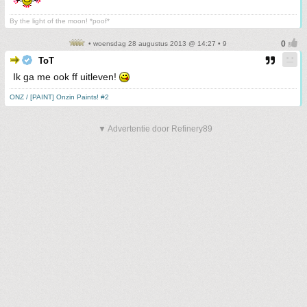
By the light of the moon! *poof*
• woensdag 28 augustus 2013 @ 14:27 • 9
ToT
Ik ga me ook ff uitleven!
ONZ / [PAINT] Onzin Paints! #2
▼ Advertentie door Refinery89