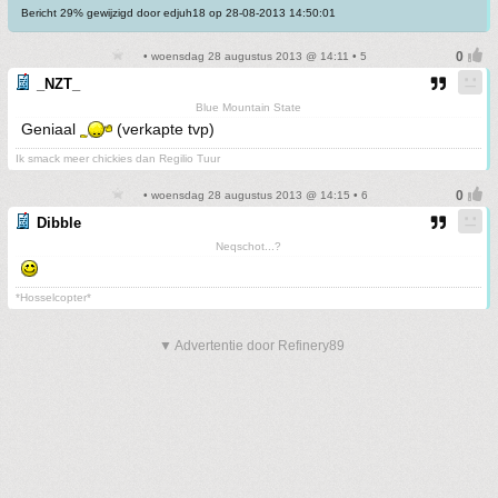
Bericht 29% gewijzigd door edjuh18 op 28-08-2013 14:50:01
• woensdag 28 augustus 2013 @ 14:11 • 5
_NZT_
Blue Mountain State
Geniaal
(verkapte tvp)
Ik smack meer chickies dan Regilio Tuur
• woensdag 28 augustus 2013 @ 14:15 • 6
Dibble
Neqschot...?
*Hosselcopter*
▼ Advertentie door Refinery89