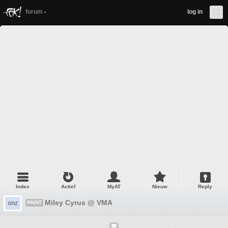
forum
log in
Index
Actief
MyAT
Nieuw
Reply
Miley Cyrus @ VMA
onz
PAINT