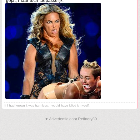
gejat, maar toch toepasselijk:
If I had known it was harmless, I would have killed it myself.
▼ Advertentie door Refinery89