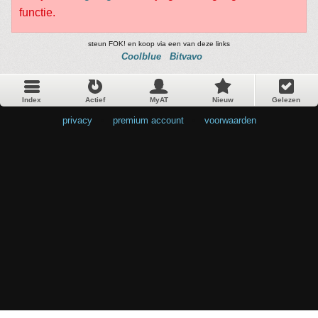
functie.
steun FOK! en koop via een van deze links
Coolblue
Bitvavo
Index
Actief
MyAT
Nieuw
Gelezen
privacy
•
premium account
•
voorwaarden