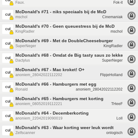
cul
Faux.
Fok-it
McDonald's #71 - niks speciaals bij de McD
cul
mschol
Cinemaniak
McDonald's #70 - Geen queuestress bij de McD
cul
KingRadler
mschol
McDonald's #69 - Met de DoubleCheeseburger
cul
SuperNeger
KingRadler
McDonald's #68 - Omdat de Big tasty saus zo lekker ruikt.
cul
Dactylus
SuperNeger
McDonald's #67 - Mac kroket! O+
cul
anoniem_28042022112202
FlipjeHolland
McDonald's #66 - Hamburgers met egg
cul
Ronald
anoniem_28042022112202
McDonald's #65 - Hamburgers met korting
cul
anoniem_08052019112221
THeeF
McDonald's #64 - Decemberkorting
cul
anoniem_22042019090019
Loll
McDonald's #63 - Waar korting weer leuk wordt
cul
Zelfscanner
onlogisch