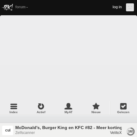
forum
log in
Index
Actief
MyAT
Nieuw
Gelezen
McDonald's, Burger King en KFC #82 - Meer korting a.u.b.
cul
192
Zelfscanner
VelitoX