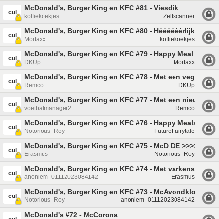
McDonald's, Burger King en KFC #81 - Viesdik
cul
koffiekoekjes
Zelfscanner
McDonald's, Burger King en KFC #80 - Héééééérlijk
cul
Mortaxx
koffiekoekjes
McDonald's, Burger King en KFC #79 - Happy Meal Shaker 
cul
DKUp
Mortaxx
McDonald's, Burger King en KFC #78 - Met een vega McKr
cul
Remco
DKUp
McDonald's, Burger King en KFC #77 - Met een nieuwe Big
cul
voetbalmanager2
Remco
McDonald's, Burger King en KFC #76 - Happy Meals voor
cul
Notorious_Roy
FutureFairytale
McDonald's, Burger King en KFC #75 - McD DE >>>>>> Mc
cul
Erasmus
Notorious_Roy
McDonald's, Burger King en KFC #74 - Met varkensvlees
cul
anoniem_01112023084142
Erasmus
McDonald's, Burger King en KFC #73 - McAvondklok
cul
Notorious_Roy
anoniem_01112023084142
McDonald's #72 - McCorona