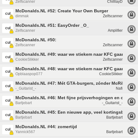
Zelfscanner
ChilllayD
McDonalds.NL #52: Create Your Own Burger
cul
dimmak
Zelfscanner
McDonalds.NL #51: EasyOrder _O_
cul
Zelfscanner
Amplifier
McDonalds.NL #50:
cul
Zelfscanner
Zelfscanner
McDonalds.NL #49: waar we stiekem naar KFC gaan.
cul
CookieSlikker
Zelfscanner
McDonalds.NL #48: waar we stiekem naar KFC gaan.
cul
Opblaaspop077
CookieSlikker
McDonalds.NL #47: Mét GTA-burgers, zónder McRib
cul
-_Guitarist_-
Nafi
McDonalds.NL #46: Met fijne prijsverhogingen en oude D
cul
Bartjebart
-_Guitarist_-
McDonalds.NL #45: Een nieuwe app, veel kortingsbonnen
cul
Bartjebart
Bartjebart
McDonalds.NL #44: zomertijd
cul
Yannick567
Bartjebart