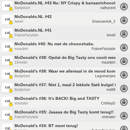
McDonalds.NL #43 Nu: NY Crispy & banaan/chocolade twi
cul
Bartjebart
cathyceet
McDonalds.NL #42
cul
leeell
Sneeuwvlok_2
McDonalds.NL #41
cul
FutureFairytale
leeell
McDonalds #40: Nu met de chocoshake.
cul
maartjeh
FutureFairytale
McDonald's #39: Opdat de Big Tasty ons nooit meer verlaa
cul
16meter
maartjeh
McDonald's #38: Waar we allemaal in de mood komen me
cul
Bartjebart
Legomeisjes
McDonald's #37: Niet 1, maal 2 lekkele Saté bulgel in de S
cul
Bartjebart
md89
McDonald's #36: It's BACK! Big and TASTY
cul
xminator
ChilllayD
McDonald's #35: Jaaaaa de Big Tasty komt terug!!
cul
FutureFairytale
xminator
McDonald's #34: BT moet terug!
cul