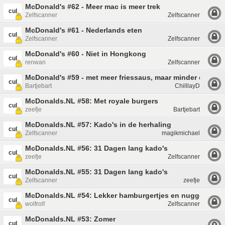
McDonald's #62 - Meer mac is meer trek
cul
Zelfscanner
Zelfscanner
McDonald's #61 - Nederlands eten
cul
Zelfscanner
Zelfscanner
McDonald's #60 - Niet in Hongkong
cul
renwan
Zelfscanner
McDonald's #59 - met meer friessaus, maar minder eurokna
cul
Bartjebart
ChilllayD
McDonalds.NL #58: Met royale burgers
cul
zeefje
Bartjebart
McDonalds.NL #57: Kado's in de herhaling
cul
Zelfscanner
magikmichael
McDonalds.NL #56: 31 Dagen lang kado's
cul
zeefje
Zelfscanner
McDonalds.NL #55: 31 Dagen lang kado's
cul
Zelfscanner
zeefje
McDonalds.NL #54: Lekker hamburgertjes en nuggets sna
cul
wolfrolf
Zelfscanner
McDonalds.NL #53: Zomer
cul