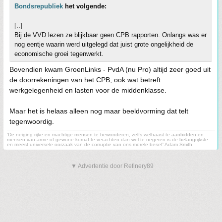
Bondsrepubliek
het volgende:
[..]
Bij de VVD lezen ze blijkbaar geen CPB rapporten. Onlangs was er
nog eentje waarin werd uitgelegd dat juist grote ongelijkheid de
economische groei tegenwerkt.
Bovendien kwam GroenLinks - PvdA (nu Pro) altijd zeer goed uit
de doorrekeningen van het CPB, ook wat betreft
werkgelegenheid en lasten voor de middenklasse.
Maar het is helaas alleen nog maar beeldvorming dat telt
tegenwoordig.
'De neiging rijke en machtige mensen te bewonderen, zelfs welhaast te aanbidden en
mensen van arme of gewone komaf te verachten dan wel te negeren is de belangrijkste
en meest universele oorzaak van de corruptie van ons morele besef' Adam Smith
▼ Advertentie door Refinery89