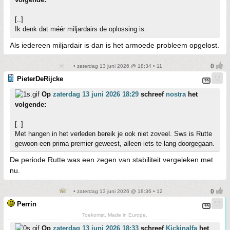
[..]
Ik denk dat méér miljardairs de oplossing is.
Als iedereen miljardair is dan is het armoede probleem opgelost.
• zaterdag 13 juni 2026 @ 18:34 • 11
PieterDeRijcke
Op
zaterdag 13 juni 2026 18:29
schreef
nostra
het
volgende:
[..]
Met hangen in het verleden bereik je ook niet zoveel. Sws is Rutte
gewoon een prima premier geweest, alleen iets te lang doorgegaan.
De periode Rutte was een zegen van stabiliteit vergeleken met
nu.
• zaterdag 13 juni 2026 @ 18:36 • 12
Perrin
Toekomst. Made in Europe.
Op
zaterdag 13 juni 2026 18:33
schreef
Kickinalfa
het