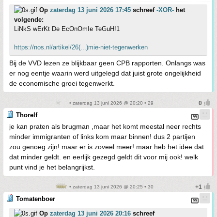
Op
zaterdag 13 juni 2026 17:45
schreef
-XOR-
het
volgende:
LiNkS wErKt De EcOnOmIe TeGuH!1
https://nos.nl/artikel/26(...)mie-niet-tegenwerken
Bij de VVD lezen ze blijkbaar geen CPB rapporten. Onlangs was
er nog eentje waarin werd uitgelegd dat juist grote ongelijkheid
de economische groei tegenwerkt.
• zaterdag 13 juni 2026 @ 20:20 • 29
Thorelf
je kan praten als brugman ,maar het komt meestal neer rechts
minder immigranten of links kom maar binnen! dus 2 partijen
zou genoeg zijn! maar er is zoveel meer! maar heb het idee dat
dat minder geldt. en eerlijk gezegd geldt dit voor mij ook! welk
punt vind je het belangrijkst.
• zaterdag 13 juni 2026 @ 20:25 • 30
Tomatenboer
Op
zaterdag 13 juni 2026 20:16
schreef