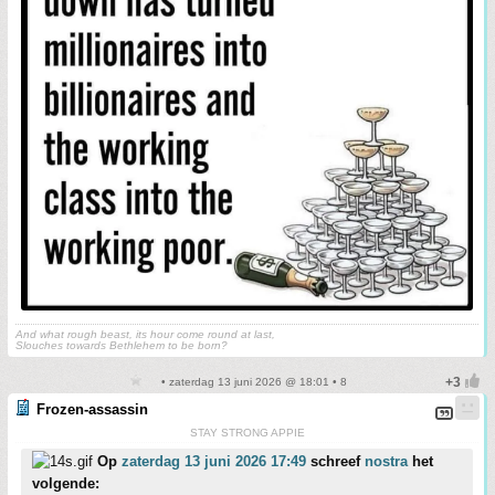
And what rough beast, its hour come round at last,
Slouches towards Bethlehem to be born?
• zaterdag 13 juni 2026 @ 18:01 • 8
Frozen-assassin
STAY STRONG APPIE
Op
zaterdag 13 juni 2026 17:49
schreef
nostra
het
volgende: