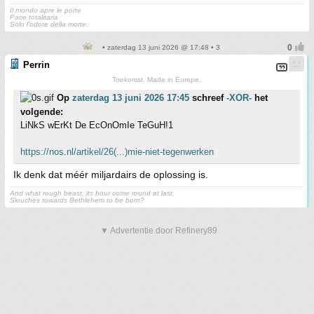
Il mondo apre le porte
Pace totalitaria
Solo l'odore della morte.
• zaterdag 13 juni 2026 @ 17:48 • 3
Perrin
Toekomst. Made in Europe.
Op
zaterdag 13 juni 2026 17:45
schreef
-XOR-
het
volgende:
LiNkS wErKt De EcOnOmIe TeGuH!1
https://nos.nl/artikel/26(...)mie-niet-tegenwerken
Ik denk dat méér miljardairs de oplossing is.
And what rough beast, its hour come round at last,
Slouches towards Bethlehem to be born?
▼ Advertentie door Refinery89