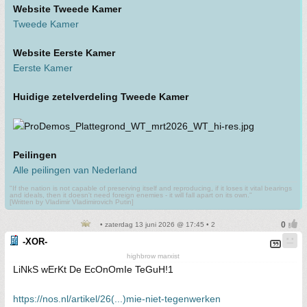
Website Tweede Kamer
Tweede Kamer
Website Eerste Kamer
Eerste Kamer
Huidige zetelverdeling Tweede Kamer
Peilingen
Alle peilingen van Nederland
"If the nation is not capable of preserving itself and reproducing, if it loses it vital bearings
and ideals, then it doesn't need foreign enemies - it will fall apart on its own."
[Written by Vladimir Vladimirovich Putin]
• zaterdag 13 juni 2026 @ 17:45 • 2
-XOR-
highbrow marxist
LiNkS wErKt De EcOnOmIe TeGuH!1
https://nos.nl/artikel/26(...)mie-niet-tegenwerken