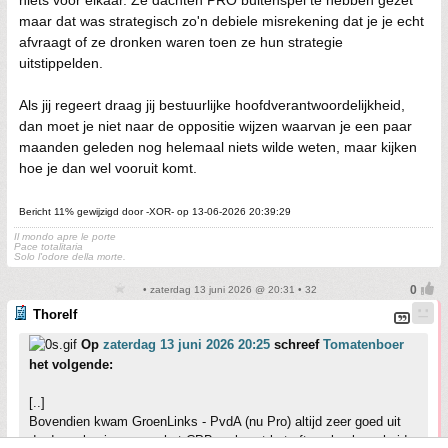
maar dat was strategisch zo'n debiele misrekening dat je je echt
afvraagt of ze dronken waren toen ze hun strategie
uitstippelden.
Als jij regeert draag jij bestuurlijke hoofdverantwoordelijkheid,
dan moet je niet naar de oppositie wijzen waarvan je een paar
maanden geleden nog helemaal niets wilde weten, maar kijken
hoe je dan wel vooruit komt.
Bericht 11% gewijzigd door -XOR- op 13-06-2026 20:39:29
Il mondo apre le porte
Pace totalitaria
Solo l'odore della morte.
• zaterdag 13 juni 2026 @ 20:31 • 32
Thorelf
Op
zaterdag 13 juni 2026 20:25
schreef
Tomatenboer
het volgende:
[..]
Bovendien kwam GroenLinks - PvdA (nu Pro) altijd zeer goed uit
de doorrekeningen van het CPB, ook wat betreft werkgelegenheid