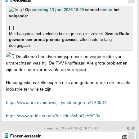
#ANONIEM
Op
zaterdag 13 juni 2026 18:29
schreef
nostra
het
volgende:
[..]
Met hangen in het verleden bereik je ook niet zoveel.
Sws is Rutte
gewoon een prima premier geweest
, alleen iets te lang
doorgegaan.
De ultieme beeldvormingspremier en wegbereider van
ultrarechtsen was hij. De PVV knuffelaar. Alle grote problemen
zijn onder hem veroorzaakt en verergerd.
Netcongestie is zelfs expres niks aan gedaan om zo de fossiele
industrie ter wille te zijn.
https://www.nrc.nl/nieuws(...)vesteringen-a4143981
https://www.reddit.com/r/Politiek/s/wLbOvH5G0y
• zaterdag 13 juni 2026 @ 19:35 • 20
Frozen-assassin