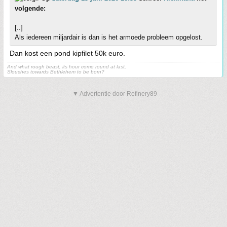
volgende:
[..]
Als iedereen miljardair is dan is het armoede probleem opgelost.
Dan kost een pond kipfilet 50k euro.
And what rough beast, its hour come round at last,
Slouches towards Bethlehem to be born?
▼ Advertentie door Refinery89