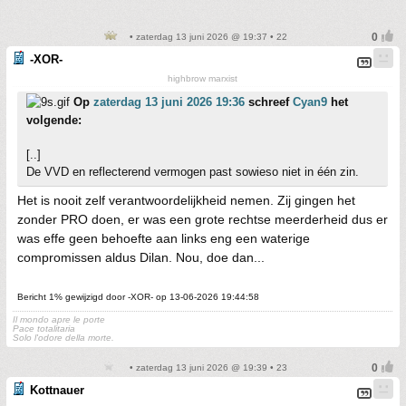
• zaterdag 13 juni 2026 @ 19:37 • 22
-XOR-
highbrow marxist
Op
zaterdag 13 juni 2026 19:36
schreef
Cyan9
het
volgende:
[..]
De VVD en reflecterend vermogen past sowieso niet in één zin.
Het is nooit zelf verantwoordelijkheid nemen. Zij gingen het
zonder PRO doen, er was een grote rechtse meerderheid dus er
was effe geen behoefte aan links eng een waterige
compromissen aldus Dilan. Nou, doe dan...
Bericht 1% gewijzigd door -XOR- op 13-06-2026 19:44:58
Il mondo apre le porte
Pace totalitaria
Solo l'odore della morte.
• zaterdag 13 juni 2026 @ 19:39 • 23
Kottnauer