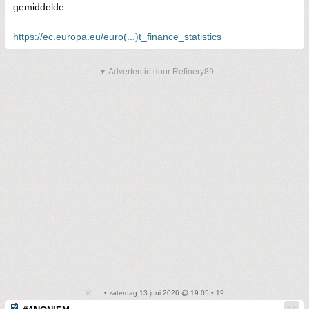
gemiddelde
https://ec.europa.eu/euro(...)t_finance_statistics
▼ Advertentie door Refinery89
• zaterdag 13 juni 2026 @ 19:05 • 19