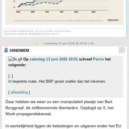
And what rough beast, its hour come round at last,
Slouches towards Bethlehem to be born?
• zaterdag 13 juni 2026 @ 19:01 • 18
#ANONIEM
Op
zaterdag 13 juni 2026 18:51
schreef
Perrin
het
volgende:
[..]
In beperkte mate. Het BBP groeit sneller dan het inkomen:
[
afbeelding
]
Daar hebben we weer zo een manipulatief plaatje van Bart
Burggraaf, de zelfbenoemde libertariërs. Geplugd op X, het
Musk propagandakanaal.
In werkelijkheid liggen de belastingen en uitgaven onder het EU