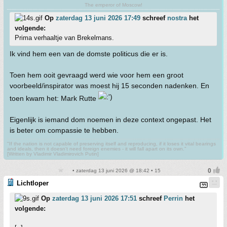
The emperor of Moscow!
Op
zaterdag 13 juni 2026 17:49
schreef
nostra
het
volgende:
Prima verhaaltje van Brekelmans.
Ik vind hem een van de domste politicus die er is.
Toen hem ooit gevraagd werd wie voor hem een groot
voorbeeld/inspirator was moest hij 15 seconden nadenken. En
toen kwam het: Mark Rutte
Eigenlijk is iemand dom noemen in deze context ongepast. Het
is beter om compassie te hebben.
"If the nation is not capable of preserving itself and reproducing, if it loses it vital bearings
and ideals, then it doesn't need foreign enemies - it will fall apart on its own."
[Written by Vladimir Vladimirovich Putin]
• zaterdag 13 juni 2026 @ 18:42 • 15
Lichtloper
Op
zaterdag 13 juni 2026 17:51
schreef
Perrin
het
volgende: