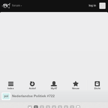
forum
log in
Index
Actief
MyAT
Nieuw
Dicht
Nederlandse Politiek #722
pol
1
2
3
4
5
6
7