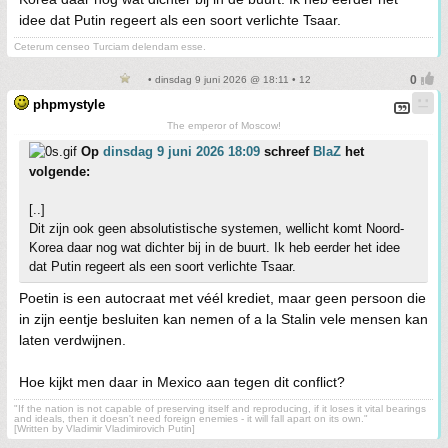
idee dat Putin regeert als een soort verlichte Tsaar.
Ceterum censeo Turciam delendam esse.
• dinsdag 9 juni 2026 @ 18:11 • 12
phpmystyle
The emperor of Moscow!
Op
dinsdag 9 juni 2026 18:09
schreef
BlaZ
het
volgende:
[..]
Dit zijn ook geen absolutistische systemen, wellicht komt Noord-
Korea daar nog wat dichter bij in de buurt. Ik heb eerder het idee
dat Putin regeert als een soort verlichte Tsaar.
Poetin is een autocraat met véél krediet, maar geen persoon die
in zijn eentje besluiten kan nemen of a la Stalin vele mensen kan
laten verdwijnen.
Hoe kijkt men daar in Mexico aan tegen dit conflict?
"If the nation is not capable of preserving itself and reproducing, if it loses it vital bearings
and ideals, then it doesn't need foreign enemies - it will fall apart on its own."
[Written by Vladimir Vladimirovich Putin]