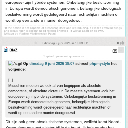
europese- zijn hybride systemen. Onbelangrijke besluitvorming
in Europa wordt democratisch genomen, belangrijke ideologisch
besluitvorming wordt gedelegeerd naar rechterlijke machten of
wordt op een andere manier doorgeduwd.
"If the nation is not capable of preserving itself and reproducing, if it loses it vital bearings
and ideals, then it doesn't need foreign enemies - it will fall apart on its own."
[Written by Vladimir Vladimirovich Putin]
• dinsdag 9 juni 2026 @ 18:09 • 11
BlaZ
Torpitudo peius est quam mors.
Op
dinsdag 9 juni 2026 18:07
schreef
phpmystyle
het
volgende:
[..]
Misschien moeten we ook af van begrippen als absolute
democratie, of absolute dictatuur. De meeste systemen -ook het
europese- zijn hybride systemen. Onbelangrijke besluitvorming in
Europa wordt democratisch genomen, belangrijke ideologisch
besluitvorming wordt gedelegeerd naar rechterlijke machten of
wordt op een andere manier doorgeduwd.
Dit zijn ook geen absolutistische systemen, wellicht komt Noord-
Korea daar nog wat dichter bij in de buurt. Ik heb eerder het