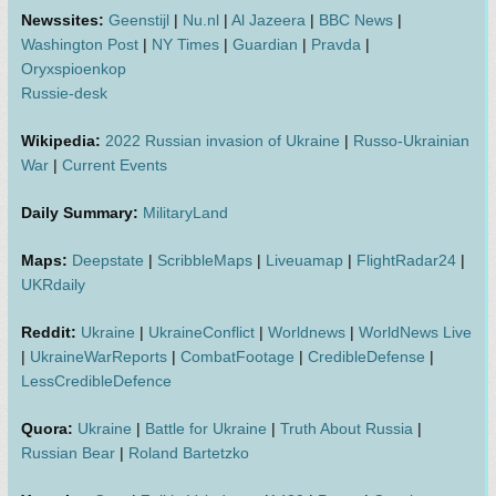
Newssites:
Geenstijl
|
Nu.nl
|
Al Jazeera
|
BBC News
|
Washington Post
|
NY Times
|
Guardian
|
Pravda
|
Oryxspioenkop
Russie-desk
Wikipedia:
2022 Russian invasion of Ukraine
|
Russo-Ukrainian
War
|
Current Events
Daily Summary:
MilitaryLand
Maps:
Deepstate
|
ScribbleMaps
|
Liveuamap
|
FlightRadar24
|
UKRdaily
Reddit:
Ukraine
|
UkraineConflict
|
Worldnews
|
WorldNews Live
|
UkraineWarReports
|
CombatFootage
|
CredibleDefense
|
LessCredibleDefence
Quora:
Ukraine
|
Battle for Ukraine
|
Truth About Russia
|
Russian Bear
|
Roland Bartetzko