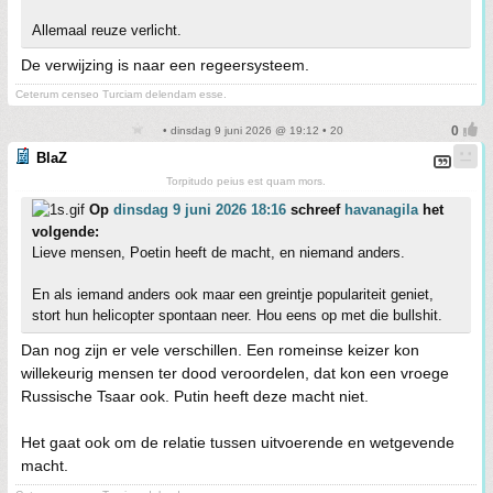
Allemaal reuze verlicht.
De verwijzing is naar een regeersysteem.
Ceterum censeo Turciam delendam esse.
• dinsdag 9 juni 2026 @ 19:12 • 20
BlaZ
Torpitudo peius est quam mors.
Op
dinsdag 9 juni 2026 18:16
schreef
havanagila
het
volgende:
Lieve mensen, Poetin heeft de macht, en niemand anders.
En als iemand anders ook maar een greintje populariteit geniet,
stort hun helicopter spontaan neer. Hou eens op met die bullshit.
Dan nog zijn er vele verschillen. Een romeinse keizer kon
willekeurig mensen ter dood veroordelen, dat kon een vroege
Russische Tsaar ook. Putin heeft deze macht niet.
Het gaat ook om de relatie tussen uitvoerende en wetgevende
macht.