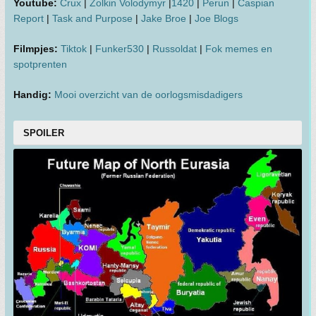
Youtube:
Crux
|
Zolkin Volodymyr
|
1420
|
Perun
|
Caspian
Report
|
Task and Purpose
|
Jake Broe
|
Joe Blogs
Filmpjes:
Tiktok
|
Funker530
|
Russoldat
|
Fok memes en
spotprenten
Handig:
Mooi overzicht van de oorlogsmisdadigers
SPOILER