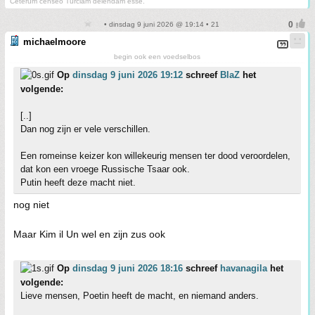
Ceterum censeo Turciam delendam esse.
• dinsdag 9 juni 2026 @ 19:14 • 21
michaelmoore
begin ook een voedselbos
Op
dinsdag 9 juni 2026 19:12
schreef
BlaZ
het
volgende:
[..]
Dan nog zijn er vele verschillen.
Een romeinse keizer kon willekeurig mensen ter dood veroordelen,
dat kon een vroege Russische Tsaar ook.
Putin heeft deze macht niet.
nog niet
Maar Kim il Un wel en zijn zus ook
Op
dinsdag 9 juni 2026 18:16
schreef
havanagila
het
volgende:
Lieve mensen, Poetin heeft de macht, en niemand anders.