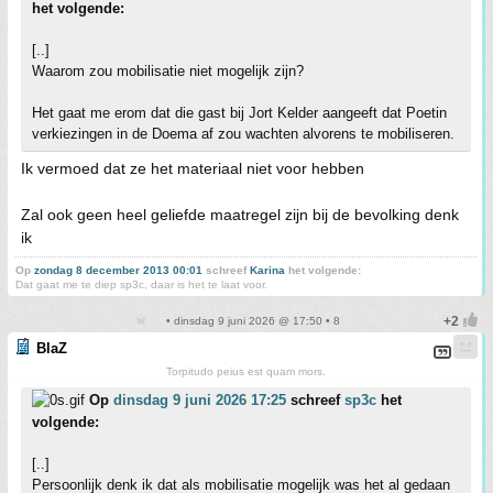
het volgende:
[..]
Waarom zou mobilisatie niet mogelijk zijn?
Het gaat me erom dat die gast bij Jort Kelder aangeeft dat Poetin
verkiezingen in de Doema af zou wachten alvorens te mobiliseren.
Ik vermoed dat ze het materiaal niet voor hebben
Zal ook geen heel geliefde maatregel zijn bij de bevolking denk
ik
Op
zondag 8 december 2013 00:01
schreef
Karina
het volgende:
Dat gaat me te diep sp3c, daar is het te laat voor.
• dinsdag 9 juni 2026 @ 17:50 • 8
BlaZ
Torpitudo peius est quam mors.
Op
dinsdag 9 juni 2026 17:25
schreef
sp3c
het
volgende:
[..]
Persoonlijk denk ik dat als mobilisatie mogelijk was het al gedaan