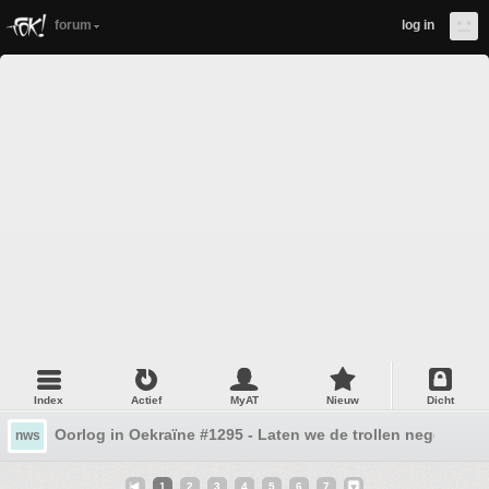
forum
log in
Index
Actief
MyAT
Nieuw
Dicht
Oorlog in Oekraïne #1295 - Laten we de trollen negeren
nws
1
2
3
4
5
6
7