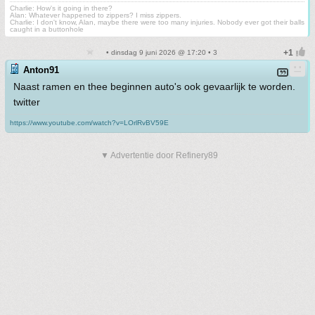
Charlie: How's it going in there?
Alan: Whatever happened to zippers? I miss zippers.
Charlie: I don't know, Alan, maybe there were too many injuries. Nobody ever got their balls
caught in a buttonhole
• dinsdag 9 juni 2026 @ 17:20 • 3
Anton91
Naast ramen en thee beginnen auto's ook gevaarlijk te worden.
twitter
https://www.youtube.com/watch?v=LOrlRvBV59E
▼ Advertentie door Refinery89