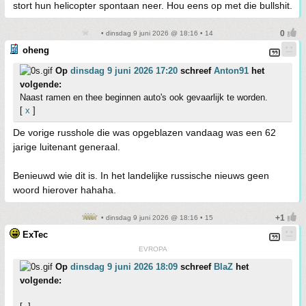
stort hun helicopter spontaan neer. Hou eens op met die bullshit.
• dinsdag 9 juni 2026 @ 18:16 • 14
oheng
Op
dinsdag 9 juni 2026 17:20
schreef
Anton91
het
volgende:
Naast ramen en thee beginnen auto's ook gevaarlijk te worden.
[
x
]
De vorige russhole die was opgeblazen vandaag was een 62
jarige luitenant generaal.
Benieuwd wie dit is. In het landelijke russische nieuws geen
woord hierover hahaha.
• dinsdag 9 juni 2026 @ 18:16 • 15
ExTec
EVROPA
Op
dinsdag 9 juni 2026 18:09
schreef
BlaZ
het
volgende: