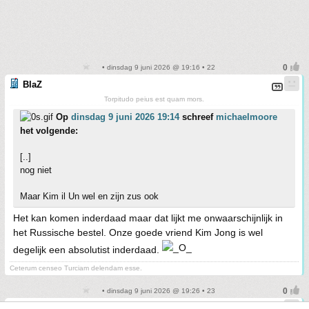
• dinsdag 9 juni 2026 @ 19:16 • 22
BlaZ
Torpitudo peius est quam mors.
Op
dinsdag 9 juni 2026 19:14
schreef
michaelmoore
het volgende:
[..]
nog niet
Maar Kim il Un wel en zijn zus ook
Het kan komen inderdaad maar dat lijkt me onwaarschijnlijk in
het Russische bestel. Onze goede vriend Kim Jong is wel
degelijk een absolutist inderdaad.
Ceterum censeo Turciam delendam esse.
• dinsdag 9 juni 2026 @ 19:26 • 23
DavidBrent