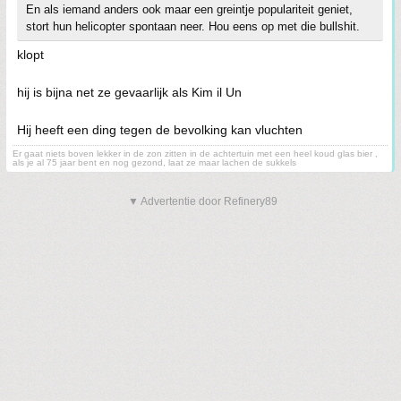
En als iemand anders ook maar een greintje populariteit geniet,
stort hun helicopter spontaan neer. Hou eens op met die bullshit.
klopt
hij is bijna net ze gevaarlijk als Kim il Un
Hij heeft een ding tegen de bevolking kan vluchten
Er gaat niets boven lekker in de zon zitten in de achtertuin met een heel koud glas bier ,
als je al 75 jaar bent en nog gezond, laat ze maar lachen de sukkels
▼ Advertentie door Refinery89