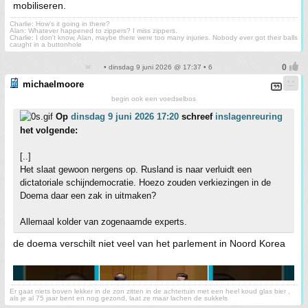
mobiliseren.
Charlie: How's it going in there?
Alan: Whatever happened to zippers? I miss zippers.
Charlie: I don't know, Alan, maybe there were too many injuries. Nobody ever got their balls
caught in a buttonhole
• dinsdag 9 juni 2026 @ 17:37 • 6
michaelmoore
begin ook een voedselbos
Op
dinsdag 9 juni 2026 17:20
schreef
inslagenreuring
het volgende:
[..]
Het slaat gewoon nergens op. Rusland is naar verluidt een
dictatoriale schijndemocratie. Hoezo zouden verkiezingen in de
Doema daar een zak in uitmaken?
Allemaal kolder van zogenaamde experts.
de doema verschilt niet veel van het parlement in Noord Korea
Er gaat niets boven lekker in de zon zitten in de achtertuin met een heel koud glas bier ,
als je al 75 jaar bent en nog gezond, laat ze maar lachen de sukkels