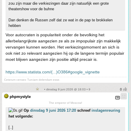
zou zijn maar die verkiezingen daar zijn natuurlijk een grote
theatershow voor de buhne
Dan denken de Russen zelf dat ze wat in de pap te brokkelen
hebben
Voor autocraten is populariteit onder de bevolking het
allerbelangrijkste aangezien ze als ze impopulair zijn makkelijk
vervangen kunnen worden. Het verkiezingsmoment an sich is
ook niet zo relevant aangezien hij op de langere termijn populair
moet blijven aangezien zijn positie altijd precair is.
https://www.statista.com/(...)O386#google_vignette
Ceterum censeo Turciam delendam esse.
• dinsdag 9 juni 2026 @ 18:03 • 9
phpmystyle
The emperor of Moscow!
Op
dinsdag 9 juni 2026 17:20
schreef
inslagenreuring
het volgende:
[..]