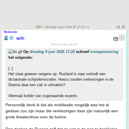
• dinsdag 9 juni 2026 @ 17:25 • 4
Moderator
sp3c
Geef me die goud!!!
Op
dinsdag 9 juni 2026 17:20
schreef
inslagenreuring
het volgende:
[..]
Het slaat gewoon nergens op. Rusland is naar verluidt een
dictatoriale schijndemocratie. Hoezo zouden verkiezingen in de
Doema daar een zak in uitmaken?
Allemaal kolder van zogenaamde experts.
Persoonlijk denk ik dat als mobilisatie mogelijk was het al
gedaan zou zijn maar die verkiezingen daar zijn natuurlijk een
grote theatershow voor de buhne
Dan denken de Russen zelf dat ze wat in de pap te brokkelen