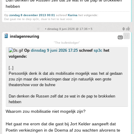
hebben
Op
zondag 8 december 2013 00:01
schreef
Karina
het volgende:
Dat gaat me te diep sp3c, daar is het te laat voor.
• dinsdag 9 juni 2026 @ 17:36 • 5
inslagenreuring
"The bulletdodger"
Op
dinsdag 9 juni 2026 17:25
schreef
sp3c
het
volgende:
[..]
Persoonlijk denk ik dat als mobilisatie mogelijk was het al gedaan
zou zijn maar die verkiezingen daar zijn natuurlijk een grote
theatershow voor de buhne
Dan denken de Russen zelf dat ze wat in de pap te brokkelen
hebben
Waarom zou mobilisatie niet mogelijk zijn?
Het gaat me erom dat die gast bij Jort Kelder aangeeft dat
Poetin verkiezingen in de Doema af zou wachten alvorens te