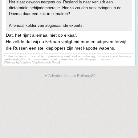
Het slaat gewoon nergens op. Rusland is naar verluidt een
dictatoriale schijndemocratie. Hoezo zouden verkiezingen in de
Doema daar een zak in uitmaken?
Allemaal kolder van zogenaamde experts.
Dat, het rijmt allemaal niet op elkaar.
Hetzelfde dat wij nu 5% aan veiligheid moeten uitgeven terwijl
die Russen een stel klaplopers zijn met kapotte wapens.
"If the nation is not capable of preserving itself and reproducing, if it loses it vital bearings
and ideals, then it doesn't need foreign enemies - it will fall apart on its own."
[Written by Vladimir Vladimirovich Putin]
▼ Advertentie door Refinery89