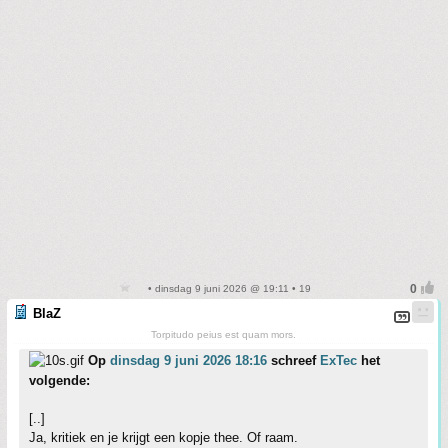
• dinsdag 9 juni 2026 @ 19:11 • 19
BlaZ
Torpitudo peius est quam mors.
Op
dinsdag 9 juni 2026 18:16
schreef
ExTec
het
volgende:
[..]
Ja, kritiek en je krijgt een kopje thee. Of raam.