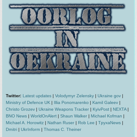
Twitter:
Latest updates
|
Volodymyr Zelensky
|
Ukraine gov
|
Ministry of Defence UK
|
Illia Ponomarenko
|
Kamil Galeev
|
Christo Grozev
|
Ukraine Weapons Tracker
|
KyivPost
|
NEXTA
|
BNO News
|
WorldOnAlert
|
Shaun Walker
|
Michael Kofman
|
Michael A. Horowitz
|
Nathan Ruser
|
Rob Lee
|
TpyxaNews
|
Dmitri
|
UkrInform
|
Thomas C. Theiner