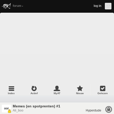
forum
log in
Index
Actief
MyAT
Nieuw
Gelezen
Memes (en spotprenten) #1
oor
Ali_boo
Hyperdude