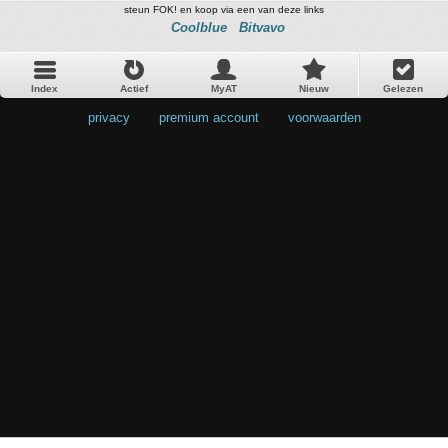
steun FOK! en koop via een van deze links
Coolblue
Bitvavo
Index
Actief
MyAT
Nieuw
Gelezen
privacy
•
premium account
•
voorwaarden