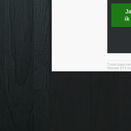
J
ik
Trotse papa va
Winnaar DTS se