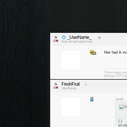
_UserName_
Nog niet geregistreerd.
Hier had ik ev
Trotse papa va
Winnaar DTS se
FreshFruit
Vita Brevis.
quote:
[..]
en ee