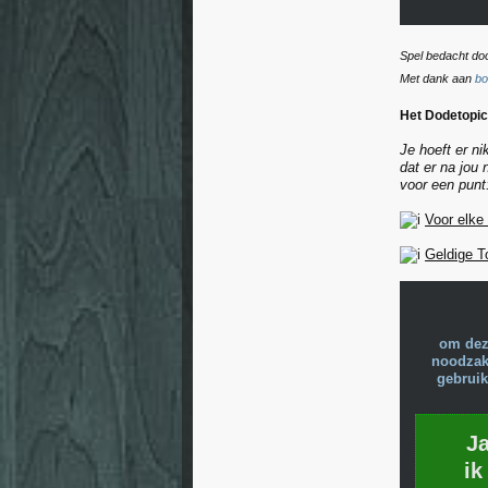
Spel bedacht do
Met dank aan
bo
Het Dodetopic
Je hoeft er n
dat er na jou
voor een punt
Voor elke
Geldige T
om dez
noodzake
gebruik
J
ik