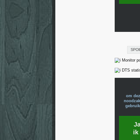
SPOI
Monitor pos
DTS stati
om dez
noodzake
gebruik
J
ik