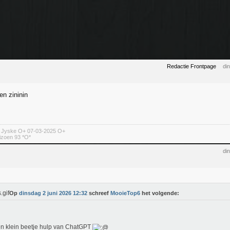
Redactie Frontpage
di
en zininin
n Jyske O+ 07-03-2025 O+
izoen 93 *O*
di
Op
dinsdag 2 juni 2026 12:32
schreef
MooieTop6
het volgende:
n klein beetje hulp van ChatGPT