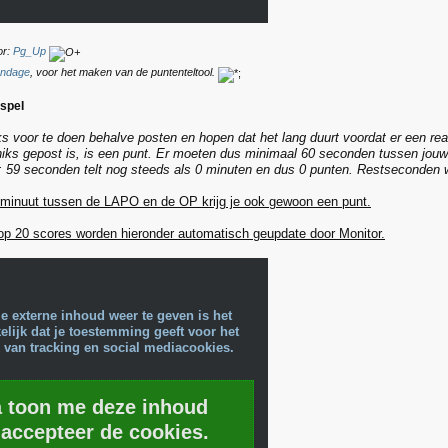
or:
Pg_Up
ndage
, voor het maken van de puntenteltool.
speI
iks voor te doen behalve posten en hopen dat het lang duurt voordat er een rea
 niks gepost is, is een punt. Er moeten dus minimaal 60 seconden tussen jouw
: 59 seconden telt nog steeds als 0 minuten en dus 0 punten. Restseconden wo
 minuut tussen de LAPO en de OP krijg je ook gewoon een punt.
op 20 scores worden hieronder automatisch geupdate door Monitor.
e externe inhoud weer te geven is het
lijk dat je toestemming geeft voor het
 van tracking en social mediacookies.
a toon me deze inhoud
 accepteer de cookies.