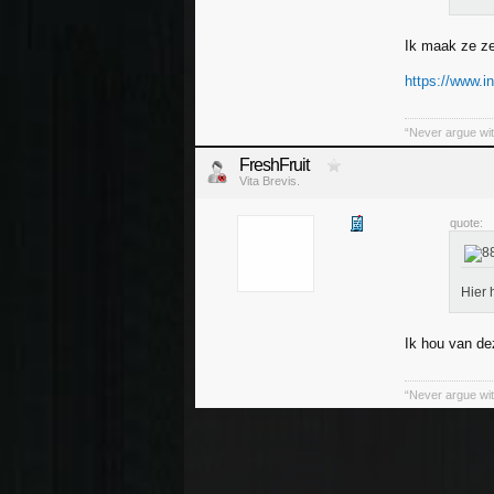
Ik maak ze zel
https://www.i
“Never argue wit
FreshFruit
Vita Brevis.
quote:
Hier 
Ik hou van d
“Never argue wit