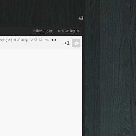
actieve topics
nieuwe topics
nsdag 2 juni 2026 @ 12:37
:33
#1