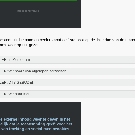
meer informatie
estaat uit 1 maand en begint vanaf de 1ste post op de 1ste dag van de maand
res weer op nuI gezet.
LER: In Memoriam
LER: Winnaars van afgelopen seizoenen
LER: DTS GEBODEN
LER: Winnaar mei
e externe inhoud weer te geven is het
lijk dat je toestemming geeft voor het
 van tracking en social mediacookies.