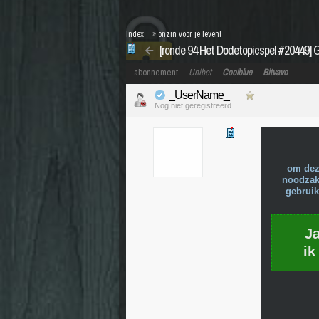
Index
»
onzin voor je leven!
[ronde 94 Het Dodetopicspel #20449] 
abonnement
Unibet
Coolblue
Bitvavo
_UserName_
Nog niet geregistreerd.
om dez
noodzake
gebruik
J
ik