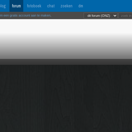
log
forum
fotoboek
chat
zoeken
dm
om een gratis account aan te maken
.