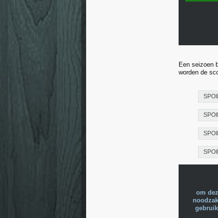
Een seizoen b
worden de sco
SPOI
SPOI
SPOI
SPOI
om dez
noodzake
gebruik