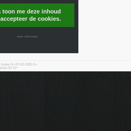
a toon me deze inhoud
 accepteer de cookies.
meer informatie
n Jyske O+ 07-03-2025 O+
izoen 93 *O*