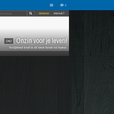
doneren
inbreuk?
Onzin voor je leven!
ONZ
Vrolijkheid troef in dit lieve forum vol humor.