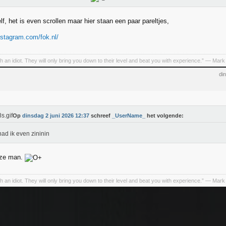
f, het is even scrollen maar hier staan een paar pareltjes,
nstagram.com/fok.nl/
h an idiot. They will only bring you down to their level and beat you with experience.” ― Mark
di
Op
dinsdag 2 juni 2026 12:37
schreef
_UserName_
het volgende:
had ik even zininin
eze man.
h an idiot. They will only bring you down to their level and beat you with experience.” ― Mark