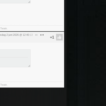
 Twain.
nsdag 2 juni 2026 @ 12:40
:13
#4
 Twain.