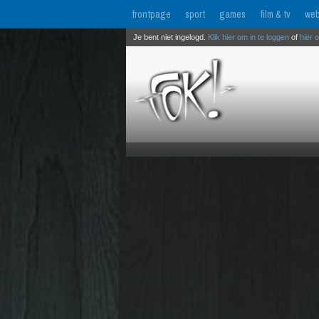
frontpage
sport
games
film & tv
web
Je bent niet ingelogd.
Klik hier om in te loggen
of
hier 