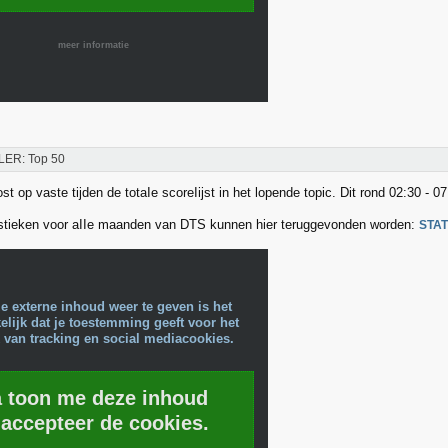
meer informatie
LER: Top 50
t op vaste tijden de totaIe scoreIijst in het lopende topic. Dit rond 02:30 - 07
stieken voor aIIe maanden van DTS kunnen hier teruggevonden worden:
STA
e externe inhoud weer te geven is het
lijk dat je toestemming geeft voor het
 van tracking en social mediacookies.
a toon me deze inhoud
 accepteer de cookies.