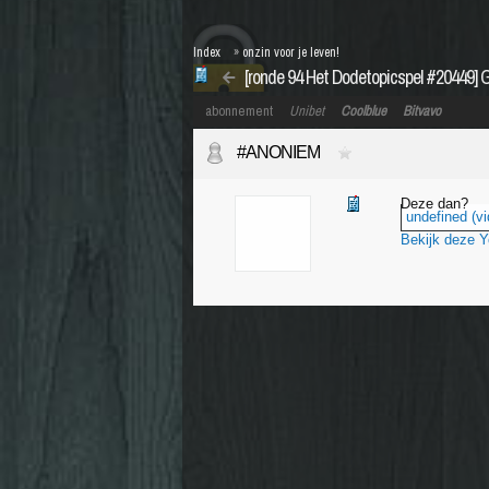
Index
»
onzin voor je leven!
[ronde 94 Het Dodetopicspel #20449] 
abonnement
Unibet
Coolblue
Bitvavo
#ANONIEM
Deze dan?
undefined (vi
Bekijk deze 