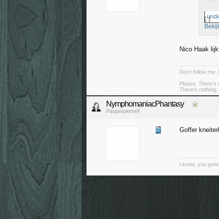
unde
[..]
Bekij
Nico Haak lijk
Don't follow me. 
.
Please. There's 
There's nothing. 
NymphomaniacPhantasy
Pauperpiemel!
Goffer kneite
I know, you gon