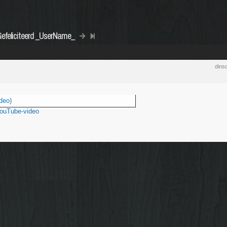
Gefeliciteerd _UserName_
dins
deo)
YouTube-video