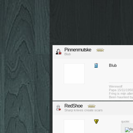
Pinnenmutske
Blub
Blub
Werewolf
Papa 15/11/1950
Fring is mijn alle
Been haunted by
RedShoe
Sharp knives create scars
quote: