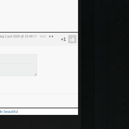
dag 2 juni 2026 @ 15:49
:07
#160
e beautiful