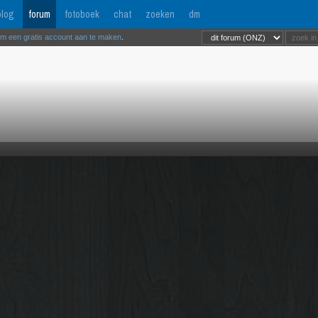
log
forum
fotoboek
chat
zoeken
dm
om een gratis account aan te maken
.