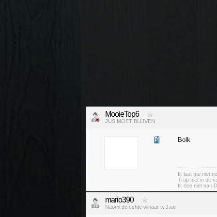
MooieTop6
JUS MOET BLIJVEN
Bolk
Ik laat me niet 
Trap niet in de v
Ik doe niet aan 
mario390
Naomi,de echte winaar v. Jaar