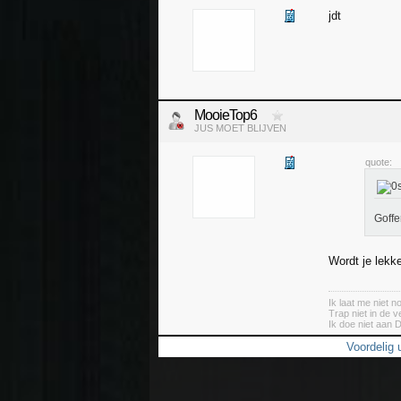
jdt
MooieTop6
JUS MOET BLIJVEN
quote:
Goffe
Wordt je lekk
Ik laat me niet 
Trap niet in de v
Ik doe niet aan 
Voordelig u