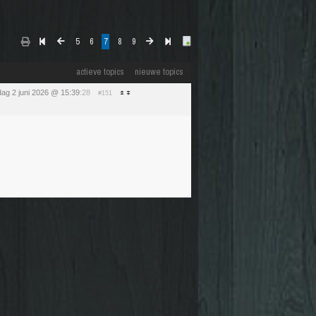
5
6
7
8
9
actieve topics
nieuwe topics
dag 2 juni 2026 @ 15:39
:28
#151