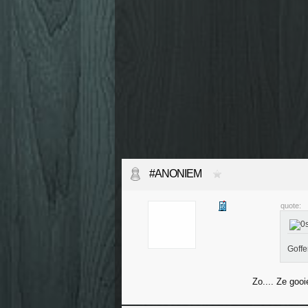
#ANONIEM
quote:
Goffe
Zo.... Ze goo