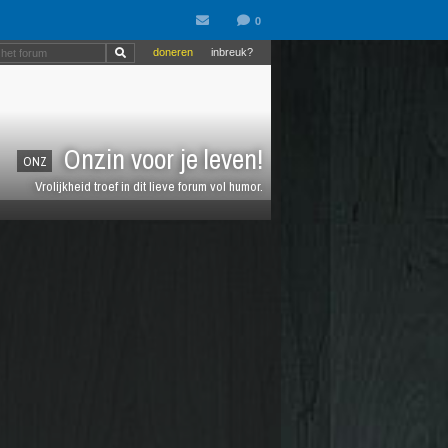
doneren
inbreuk?
Onzin voor je leven!
ONZ
Vrolijkheid troef in dit lieve forum vol humor.