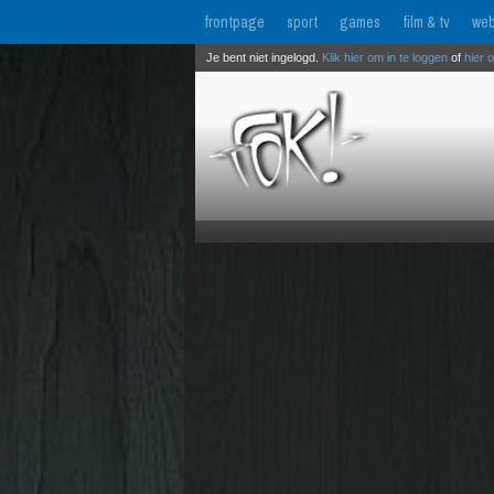
frontpage
sport
games
film & tv
web
Je bent niet ingelogd.
Klik hier om in te loggen
of
hier 