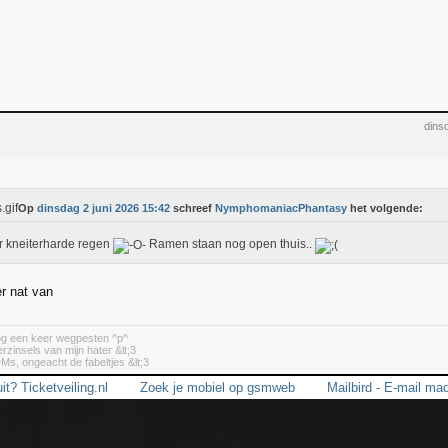
dins
Op
dinsdag 2 juni 2026 15:42
schreef
NymphomaniacPhantasy
het volgende:
r kneiterharde regen
Ramen staan nog open thuis..
er nat van
nog een keer wegpesten ^p^
erzinsels van mijn hater &lt;3
DMs, ongeacht de fabeltjes &lt;3
it? Ticketveiling.nl
Zoek je mobiel op gsmweb
Mailbird - E-mail mad