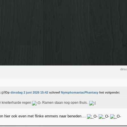
dins
Op
dinsdag 2 juni 2026 15:42
schreef
NymphomaniacPhantasy
het volgende:
r kneiterharde regen
Ramen staan nog open thuis..
ien hier ook even met flinke emmers naar beneden....