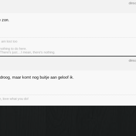
dins
e zon.
I am lost too
nothing to do here.
There's just....I mean, there's nothing.
dins
 droog, maar komt nog buitje aan geloof ik.
, love what you do!