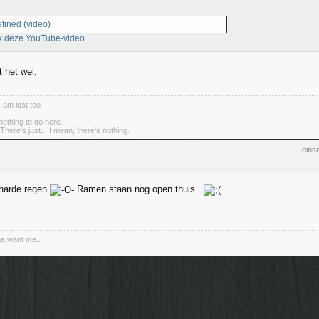
fined (video)
k deze YouTube-video
t het wel.
I am lost too
nothing to do here.
There's just....I mean, there's nothing.
dins
rharde regen
Ramen staan nog open thuis..
na want me..