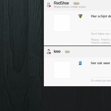
RedShoe
Sharp knives create scars
Hier schijnt d
Don't follow me. 
.
Please. There's 
There's nothing. 
kree
hier ook weer
Do what you love