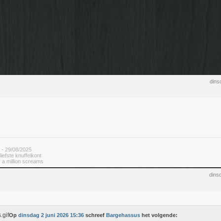
dins
 - 29/08/2025
rliefste knuffelkont
 a million screams
dins
Op
dinsdag 2 juni 2026 15:36
schreef
Bargehassus
het volgende: