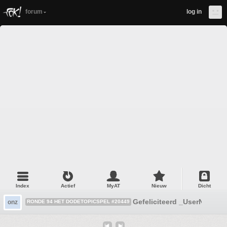
forum
log in
Index
Actief
MyAT
Nieuw
Dicht
Gefeliciteerd _UserName_
onz
RONDE 94 HET DODETOPICSPEL #20449