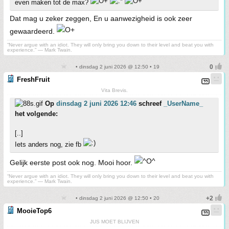
even maken tot de max?
Dat mag u zeker zeggen, En u aanwezigheid is ook zeer
gewaardeerd.
“Never argue with an idiot. They will only bring you down to their level and beat you with
experience.” ― Mark Twain.
• dinsdag 2 juni 2026 @ 12:50 • 19
FreshFruit
Vita Brevis.
Op
dinsdag 2 juni 2026 12:46
schreef
_UserName_
het volgende:
[..]
Iets anders nog, zie fb
Gelijk eerste post ook nog. Mooi hoor.
“Never argue with an idiot. They will only bring you down to their level and beat you with
experience.” ― Mark Twain.
• dinsdag 2 juni 2026 @ 12:50 • 20
MooieTop6
JUS MOET BLIJVEN