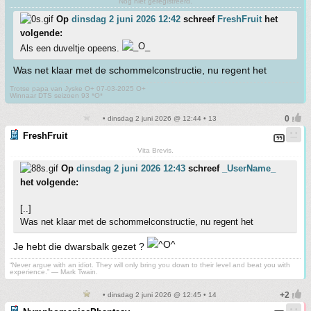
Nog niet geregistreerd.
Op
dinsdag 2 juni 2026 12:42
schreef
FreshFruit
het
volgende:
Als een duveltje opeens.
Was net klaar met de schommelconstructie, nu regent het
Trotse papa van Jyske O+ 07-03-2025 O+
Winnaar DTS seizoen 93 *O*
• dinsdag 2 juni 2026 @ 12:44 • 13
FreshFruit
Vita Brevis.
Op
dinsdag 2 juni 2026 12:43
schreef
_UserName_
het volgende:
[..]
Was net klaar met de schommelconstructie, nu regent het
Je hebt die dwarsbalk gezet ?
“Never argue with an idiot. They will only bring you down to their level and beat you with
experience.” ― Mark Twain.
• dinsdag 2 juni 2026 @ 12:45 • 14