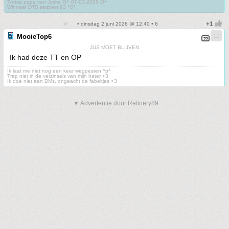
Trotse papa van Jyske O+ 07-03-2025 O+
Winnaar DTS seizoen 93 *O*
• dinsdag 2 juni 2026 @ 12:40 • 6
MooieTop6
JUS MOET BLIJVEN
Ik had deze TT en OP
Ik laat me niet nog een keer wegpesten ^p^
Trap niet in de verzinsels van mijn hater <3
Ik doe niet aan DMs, ongeacht de fabeltjes <3
▼ Advertentie door Refinery89