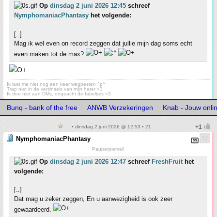
Op
dinsdag 2 juni 2026 12:45
schreef
NymphomaniacPhantasy
het volgende:
[..]
Mag ik wel even on record zeggen dat jullie mijn dag soms echt
even maken tot de max?
Ik laat me niet nog een keer wegpesten ^p^
Trap niet in de verzinsels van mijn hater <3
Ik doe niet aan DMs, ongeacht de fabeltjes <3
Bunq - bank of the free
ANWB Verzekeringen
Knab - Jouw onli
• dinsdag 2 juni 2026 @ 12:53 • 21
NymphomaniacPhantasy
Pauperpiemel!
Op
dinsdag 2 juni 2026 12:47
schreef
FreshFruit
het
volgende:
[..]
Dat mag u zeker zeggen, En u aanwezigheid is ook zeer
gewaardeerd.