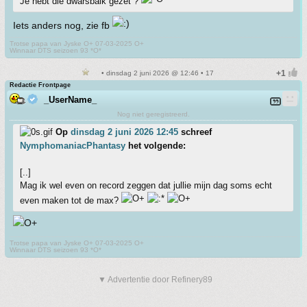
Je hebt die dwarsbalk gezet ?
Iets anders nog, zie fb
Trotse papa van Jyske O+ 07-03-2025 O+
Winnaar DTS seizoen 93 *O*
• dinsdag 2 juni 2026 @ 12:46 • 17
Redactie Frontpage
_UserName_
Nog niet geregistreerd.
Op
dinsdag 2 juni 2026 12:45
schreef
NymphomaniacPhantasy
het volgende:
[..]
Mag ik wel even on record zeggen dat jullie mijn dag soms echt
even maken tot de max?
Trotse papa van Jyske O+ 07-03-2025 O+
Winnaar DTS seizoen 93 *O*
▼ Advertentie door Refinery89