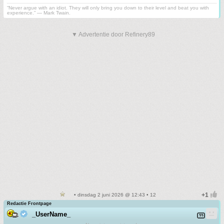
“Never argue with an idiot. They will only bring you down to their level and beat you with
experience.” ― Mark Twain.
▼ Advertentie door Refinery89
• dinsdag 2 juni 2026 @ 12:43 • 12
Redactie Frontpage
_UserName_