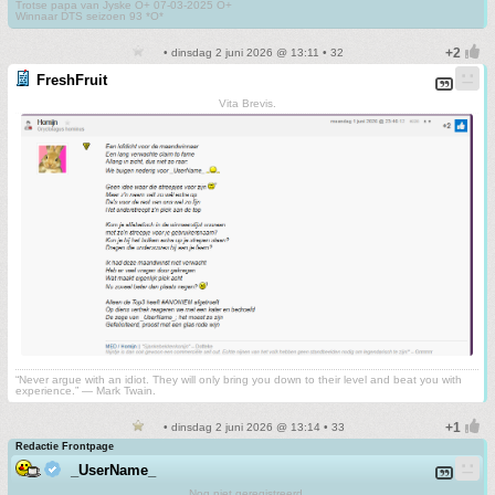
Trotse papa van Jyske O+ 07-03-2025 O+
Winnaar DTS seizoen 93 *O*
• dinsdag 2 juni 2026 @ 13:11 • 32
FreshFruit
Vita Brevis.
“Never argue with an idiot. They will only bring you down to their level and beat you with
experience.” ― Mark Twain.
• dinsdag 2 juni 2026 @ 13:14 • 33
Redactie Frontpage
_UserName_
Nog niet geregistreerd.