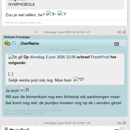
NYMPHOBOLK
Zou je wel willen, he?
I know, you gonna want me..
• dinsdag 2 juni 2026 @ 13:04 • 27
Redactie Frontpage
_UserName_
Nog niet geregistreerd.
Op
dinsdag 2 juni 2026 12:50
schreef
FreshFruit
het
volgende:
[..]
Gelijk eerste post ook nog. Mooi hoor.
Ja toch
Wil aan de binnenkant nog een lichtstrip oid aanbrengen maar
dat komt nog wel, de puntjes moeten nog op de i worden gezet
Trotse papa van Jyske O+ 07-03-2025 O+
Winnaar DTS seizoen 93 *O*
• dinsdag 2 juni 2026 @ 13:06 • 28