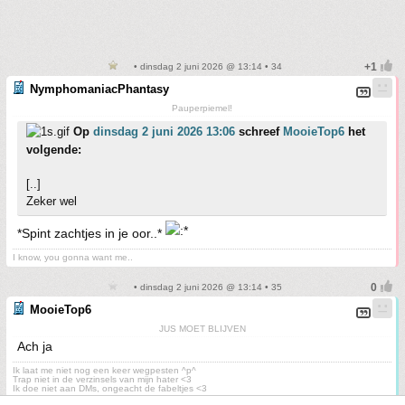
• dinsdag 2 juni 2026 @ 13:14 • 34
NymphomaniacPhantasy
Pauperpiemel!
Op
dinsdag 2 juni 2026 13:06
schreef
MooieTop6
het
volgende:
[..]
Zeker wel
*Spint zachtjes in je oor..*
I know, you gonna want me..
• dinsdag 2 juni 2026 @ 13:14 • 35
MooieTop6
JUS MOET BLIJVEN
Ach ja
Ik laat me niet nog een keer wegpesten ^p^
Trap niet in de verzinsels van mijn hater <3
Ik doe niet aan DMs, ongeacht de fabeltjes <3