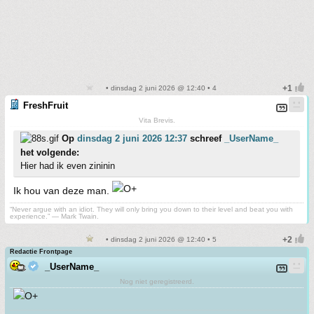
• dinsdag 2 juni 2026 @ 12:40 • 4
FreshFruit
Vita Brevis.
Op
dinsdag 2 juni 2026 12:37
schreef
_UserName_
het volgende:
Hier had ik even zininin
Ik hou van deze man.
“Never argue with an idiot. They will only bring you down to their level and beat you with
experience.” ― Mark Twain.
• dinsdag 2 juni 2026 @ 12:40 • 5
Redactie Frontpage
_UserName_
Nog niet geregistreerd.