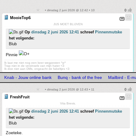
• dinsdag 2 juni 2026 @ 12:42 • 10
MooieTop6
JUS MOET BLIJVEN
Op
dinsdag 2 juni 2026 12:41
schreef
Pinnenmutske
het volgende:
Blub
Pinnie
Ik laat me niet nog een keer wegpesten ^p^
Trap niet in de verzinsels van mijn hater <3
Ik doe niet aan DMs, ongeacht de fabeltjes <3
Knab - Jouw online bank
Bunq - bank of the free
Mailbird - E-m
• dinsdag 2 juni 2026 @ 12:43 • 11
FreshFruit
Vita Brevis.
Op
dinsdag 2 juni 2026 12:41
schreef
Pinnenmutske
het volgende:
Blub
Zoeteke.