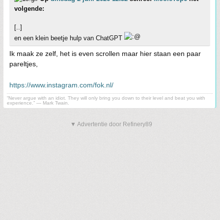
volgende:
[..]
en een klein beetje hulp van ChatGPT
Ik maak ze zelf, het is even scrollen maar hier staan een paar
pareltjes,
https://www.instagram.com/fok.nl/
“Never argue with an idiot. They will only bring you down to their level and beat you with
experience.” ― Mark Twain.
▼ Advertentie door Refinery89