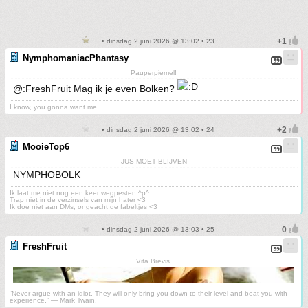
• dinsdag 2 juni 2026 @ 13:02 • 23
NymphomaniacPhantasy
Pauperpiemel!
@:FreshFruit Mag ik je even Bolken?
I know, you gonna want me..
• dinsdag 2 juni 2026 @ 13:02 • 24
MooieTop6
JUS MOET BLIJVEN
NYMPHOBOLK
Ik laat me niet nog een keer wegpesten ^p^
Trap niet in de verzinsels van mijn hater <3
Ik doe niet aan DMs, ongeacht de fabeltjes <3
• dinsdag 2 juni 2026 @ 13:03 • 25
FreshFruit
Vita Brevis.
“Never argue with an idiot. They will only bring you down to their level and beat you with
experience.” ― Mark Twain.