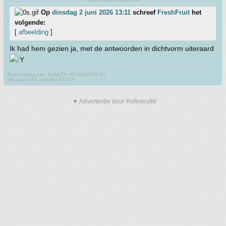
Op
dinsdag 2 juni 2026 13:11
schreef
FreshFruit
het
volgende:
[
afbeelding
]
Ik had hem gezien ja, met de antwoorden in dichtvorm uiteraard
Trotse papa van Jyske O+ 07-03-2025 O+
Winnaar DTS seizoen 93 *O*
▼ Advertentie door Refinery89