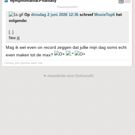
NymphomaniacPhantasy
Pauperpiemel!
Op
dinsdag 2 juni 2026 12:36
schreef
MooieTop6
het
volgende:
[..]
Nee jij
Mag ik wel even on record zeggen dat jullie mijn dag soms echt
even maken tot de max?
I know, you gonna want me..
▼ Advertentie door Refinery89