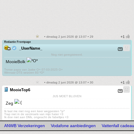
• dinsdag 2 juni 2026 @ 13:07 • 29
Redactie Frontpage
_UserName_
Nog niet geregistreerd.
MooieBolk
Trotse papa van Jyske O+ 07-03-2025 O+
Winnaar DTS seizoen 93 *O*
• dinsdag 2 juni 2026 @ 13:07 • 30
MooieTop6
JUS MOET BLIJVEN
Zeg
Ik laat me niet nog een keer wegpesten ^p^
Trap niet in de verzinsels van mijn hater <3
Ik doe niet aan DMs, ongeacht de fabeltjes <3
ANWB Verzekeringen
Vodafone aanbiedingen
Vattenfall cadea