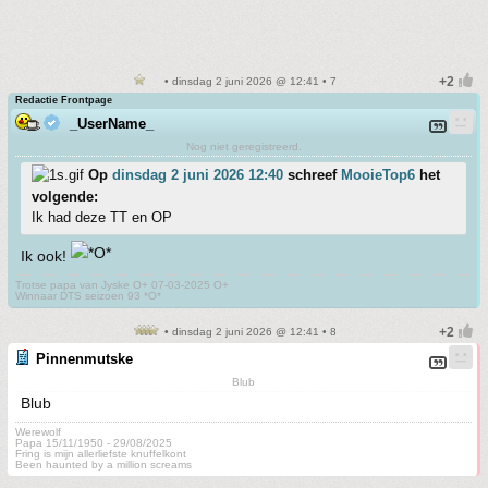
• dinsdag 2 juni 2026 @ 12:41 • 7
Redactie Frontpage
_UserName_
Nog niet geregistreerd.
Op
dinsdag 2 juni 2026 12:40
schreef
MooieTop6
het
volgende:
Ik had deze TT en OP
Ik ook!
Trotse papa van Jyske O+ 07-03-2025 O+
Winnaar DTS seizoen 93 *O*
• dinsdag 2 juni 2026 @ 12:41 • 8
Pinnenmutske
Blub
Blub
Werewolf
Papa 15/11/1950 - 29/08/2025
Fring is mijn allerliefste knuffelkont
Been haunted by a million screams