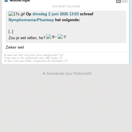
MooieTop6
JUS MOET BLIJVEN
Op
dinsdag 2 juni 2026 13:03
schreef
NymphomaniacPhantasy
het volgende:
[..]
Zou je wel willen, he?
Zeker wel
Ik laat me niet nog een keer wegpesten ^p^
Trap niet in de verzinsels van mijn hater <3
Ik doe niet aan DMs, ongeacht de fabeltjes <3
▼ Advertentie door Refinery89