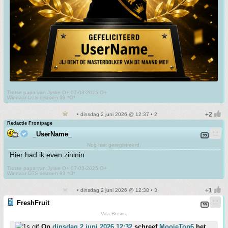
Trotse papa van Jyske O+ 07-03-2025 O+
Winnaar DTS seizoen 93 *O*
• dinsdag 2 juni 2026 @ 12:37 • 2
Redactie Frontpage
_UserName_
Nog niet geregistreerd.
Hier had ik even zininin
Trotse papa van Jyske O+ 07-03-2025 O+
Winnaar DTS seizoen 93 *O*
• dinsdag 2 juni 2026 @ 12:38 • 3
FreshFruit
Vita Brevis.
Op
dinsdag 2 juni 2026 12:32
schreef
MooieTop6
het