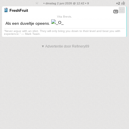
• dinsdag 2 juni 2026 @ 12:42 • 9
FreshFruit
Vita Brevis.
Als een duveltje opeens.
“Never argue with an idiot. They will only bring you down to their level and beat you with
experience.” ― Mark Twain.
▼ Advertentie door Refinery89