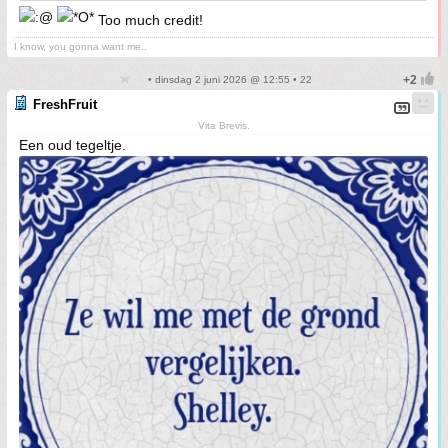
Too much credit!
I know, you gonna want me..
• dinsdag 2 juni 2026 @ 12:55 • 22
FreshFruit
Vita Brevis.
Een oud tegeltje.