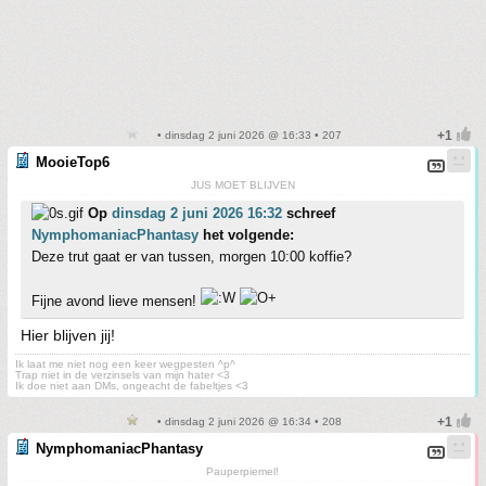
• dinsdag 2 juni 2026 @ 16:33 • 207
MooieTop6
JUS MOET BLIJVEN
Op
dinsdag 2 juni 2026 16:32
schreef
NymphomaniacPhantasy
het volgende:
Deze trut gaat er van tussen, morgen 10:00 koffie?
Fijne avond lieve mensen!
Hier blijven jij!
Ik laat me niet nog een keer wegpesten ^p^
Trap niet in de verzinsels van mijn hater <3
Ik doe niet aan DMs, ongeacht de fabeltjes <3
• dinsdag 2 juni 2026 @ 16:34 • 208
NymphomaniacPhantasy
Pauperpiemel!