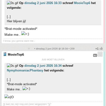
Op
dinsdag 2 juni 2026 16:33
schreef
MooieTop6
het
volgende:
[..]
Hier blijven jij!
*Brat-mode activated*
Make me..
I know, you gonna want me..
• dinsdag 2 juni 2026 @ 16:34 • 209
MooieTop6
JUS MOET BLIJVEN
Op
dinsdag 2 juni 2026 16:34
schreef
NymphomaniacPhantasy
het volgende:
[..]
*Brat-mode activated*
Make me..
Ik laat me niet nog een keer wegpesten ^p^