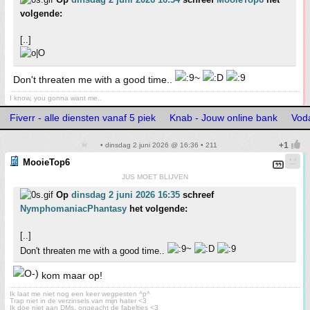
volgende:
[..]
Don't threaten me with a good time..
I know, you gonna want me..
Fiverr - alle diensten vanaf 5 piek
Knab - Jouw online bank
Vod
• dinsdag 2 juni 2026 @ 16:36 • 211
MooieTop6
JUS MOET BLIJVEN
Op
dinsdag 2 juni 2026 16:35
schreef
NymphomaniacPhantasy
het volgende:
[..]
Don't threaten me with a good time..
kom maar op!
Ik laat me niet nog een keer wegpesten ^p^
Trap niet in de verzinsels van mijn hater <3
Ik doe niet aan DMs, ongeacht de fabeltjes <3