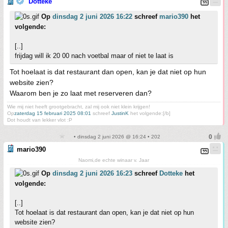
Dotteke
Op
dinsdag 2 juni 2026 16:22
schreef
mario390
het
volgende:
[..]
frijdag will ik 20 00 nach voetbal maar of niet te laat is
Tot hoelaat is dat restaurant dan open, kan je dat niet op hun
website zien?
Waarom ben je zo laat met reserveren dan?
Wie mij niet heeft grootgebracht, zal mij ook niet klein krijgen!
Op
zaterdag 15 februari 2025 08:01
schreef
JustinK
het volgende:[/b]
Dot houdt van lekker vlot :P
• dinsdag 2 juni 2026 @ 16:24 • 202
mario390
Naomi,de echte winaar v. Jaar
Op
dinsdag 2 juni 2026 16:23
schreef
Dotteke
het
volgende:
[..]
Tot hoelaat is dat restaurant dan open, kan je dat niet op hun
website zien?