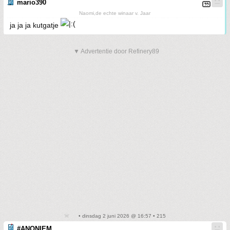
mario390
Naomi,de echte winaar v. Jaar
ja ja ja kutgatje
▼ Advertentie door Refinery89
• dinsdag 2 juni 2026 @ 16:57 • 215
#ANONIEM