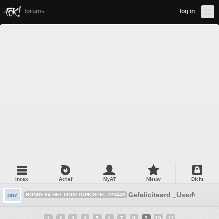
forum
log in
Index
Actief
MyAT
Nieuw
Dicht
Gefeliciteerd _UserName_
onz
RONDE 94 HET DODETOPICSPEL #20449
1
2
3
4
5
6
7
8
9
10
11