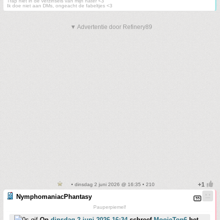
Trap niet in de verzinsels van mijn hater <3
Ik doe niet aan DMs, ongeacht de fabeltjes <3
▼ Advertentie door Refinery89
• dinsdag 2 juni 2026 @ 16:35 • 210
NymphomaniacPhantasy
Pauperpiemel!
Op
dinsdag 2 juni 2026 16:34
schreef
MooieTop6
het