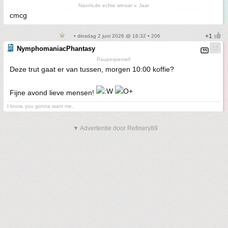
Naomi,de echte winaar v. Jaar
cmcg
• dinsdag 2 juni 2026 @ 16:32 • 206
NymphomaniacPhantasy
Pauperpiemel!
Deze trut gaat er van tussen, morgen 10:00 koffie?
Fijne avond lieve mensen!
I know, you gonna want me..
▼ Advertentie door Refinery89