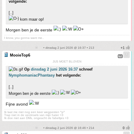
volgende:
[..]
kom maar op!
Morgen ben je de eerste
I know, you gonna want me..
• dinsdag 2 juni 2026 @ 16:37 • 213
MooieTop6
JUS MOET BLIJVEN
Op
dinsdag 2 juni 2026 16:37
schreef
NymphomaniacPhantasy
het volgende:
[..]
Morgen ben je de eerste
Fijne avond
Ik laat me niet nog een keer wegpesten ^p^
Trap niet in de verzinsels van mijn hater <3
Ik doe niet aan DMs, ongeacht de fabeltjes <3
• dinsdag 2 juni 2026 @ 16:46 • 214