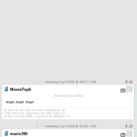
• dinsdag 2 juni 2026 @ 16:27 • 204
MooieTop6
JUS MOET BLIJVEN
man man man
Ik laat me niet nog een keer wegpesten ^p^
Trap niet in de verzinsels van mijn hater <3
Ik doe niet aan DMs, ongeacht de fabeltjes <3
• dinsdag 2 juni 2026 @ 16:30 • 205
mario390