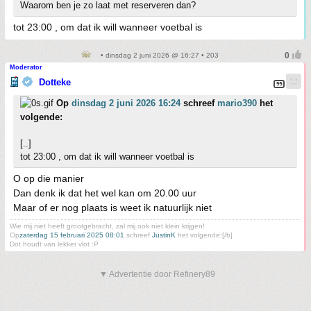
Waarom ben je zo laat met reserveren dan?
tot 23:00 , om dat ik will wanneer voetbal is
• dinsdag 2 juni 2026 @ 16:27 • 203
Moderator
Dotteke
Op
dinsdag 2 juni 2026 16:24
schreef
mario390
het
volgende:
[..]
tot 23:00 , om dat ik will wanneer voetbal is
O op die manier
Dan denk ik dat het wel kan om 20.00 uur
Maar of er nog plaats is weet ik natuurlijk niet
Wie mij niet heeft grootgebracht, zal mij ook niet klein krijgen!
Op
zaterdag 15 februari 2025 08:01
schreef
JustinK
het volgende:[/b]
Dot houdt van lekker vlot :P
▼ Advertentie door Refinery89