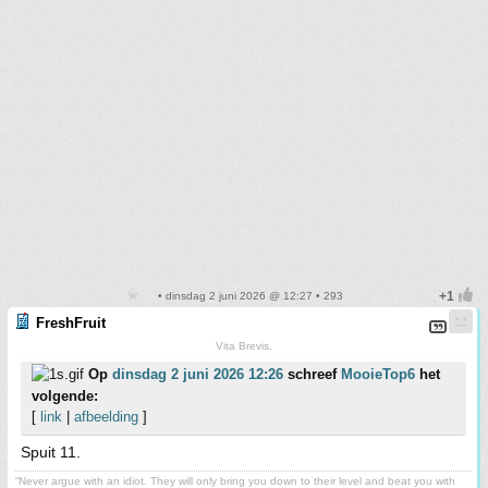
• dinsdag 2 juni 2026 @ 12:27 • 293
FreshFruit
Vita Brevis.
Op
dinsdag 2 juni 2026 12:26
schreef
MooieTop6
het
volgende:
[
link
|
afbeelding
]
Spuit 11.
“Never argue with an idiot. They will only bring you down to their level and beat you with