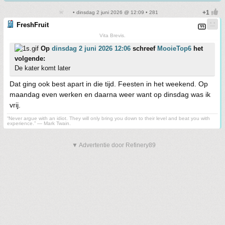
• dinsdag 2 juni 2026 @ 12:09 • 281
FreshFruit
Vita Brevis.
Op
dinsdag 2 juni 2026 12:06
schreef
MooieTop6
het
volgende:
De kater komt later
Dat ging ook best apart in die tijd. Feesten in het weekend. Op
maandag even werken en daarna weer want op dinsdag was ik
vrij.
“Never argue with an idiot. They will only bring you down to their level and beat you with
experience.” ― Mark Twain.
▼ Advertentie door Refinery89