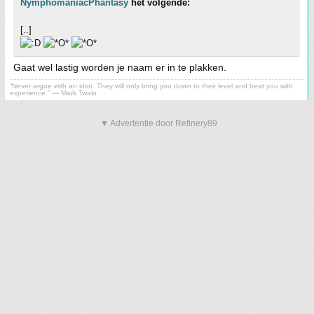
NymphomaniacPhantasy
het volgende:
[..]
Gaat wel lastig worden je naam er in te plakken.
“Never argue with an idiot. They will only bring you down to their level and beat you with
experience.” ― Mark Twain.
▼ Advertentie door Refinery89