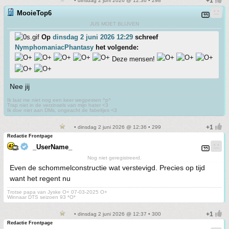
• dinsdag 2 juni 2026 @ 12:36 • 298
MooieTop6
JUS MOET BLIJVEN
Op
dinsdag 2 juni 2026 12:29
schreef
NymphomaniacPhantasy
het volgende:
Deze mensen!
Nee jij
Ik laat me niet nog een keer wegpesten ^p^
Trap niet in de verzinsels van mijn hater <3
Ik doe niet aan DMs, ongeacht de fabeltjes <3
• dinsdag 2 juni 2026 @ 12:36 • 299
Redactie Frontpage
_UserName_
Nog niet geregistreerd.
Even de schommelconstructie wat verstevigd. Precies op tijd
want het regent nu
Trotse papa van Jyske O+ 07-03-2025 O+
Winnaar DTS seizoen 93 *O*
• dinsdag 2 juni 2026 @ 12:37 • 300
Redactie Frontpage