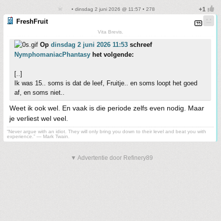
• dinsdag 2 juni 2026 @ 11:57 • 278
FreshFruit
Vita Brevis.
Op
dinsdag 2 juni 2026 11:53
schreef
NymphomaniacPhantasy
het volgende:
[..]
Ik was 15.. soms is dat de leef, Fruitje.. en soms loopt het goed
af, en soms niet..
Weet ik ook wel. En vaak is die periode zelfs even nodig. Maar
je verliest wel veel.
“Never argue with an idiot. They will only bring you down to their level and beat you with
experience.” ― Mark Twain.
▼ Advertentie door Refinery89