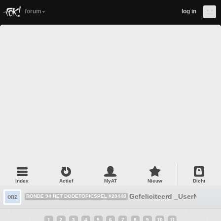
forum
log in
Index
Actief
MyAT
Nieuw
Dicht
Gefeliciteerd _UserName_
onz
RONDE 94 HET DODETOPICSPEL #20448
1
2
3
4
5
6
7
8
9
10
11