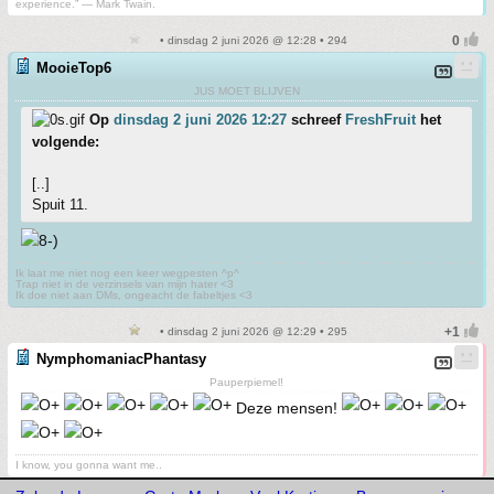
experience.” ― Mark Twain.
• dinsdag 2 juni 2026 @ 12:28 • 294
MooieTop6
JUS MOET BLIJVEN
Op
dinsdag 2 juni 2026 12:27
schreef
FreshFruit
het
volgende:
[..]
Spuit 11.
Ik laat me niet nog een keer wegpesten ^p^
Trap niet in de verzinsels van mijn hater <3
Ik doe niet aan DMs, ongeacht de fabeltjes <3
• dinsdag 2 juni 2026 @ 12:29 • 295
NymphomaniacPhantasy
Pauperpiemel!
Deze mensen!
I know, you gonna want me..