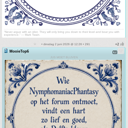
“Never argue with an idiot. They will only bring you down to their level and beat you with
experience.” ― Mark Twain.
• dinsdag 2 juni 2026 @ 12:26 • 291
MooieTop6
JUS MOET BLIJVEN