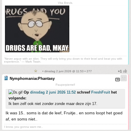
Vita Brevis.
“Never argue with an idiot. They will only bring you down to their level and beat you with
experience.” ― Mark Twain.
• dinsdag 2 juni 2026 @ 11:53 • 277
NymphomaniacPhantasy
Pauperpiemel!
Op
dinsdag 2 juni 2026 11:52
schreef
FreshFruit
het
volgende:
Ik ben zelf ook niet zonder zonde maar deze zijn 17.
Ik was 15.. soms is dat de leef, Fruitje.. en soms loopt het goed
af, en soms niet..
I know, you gonna want me..