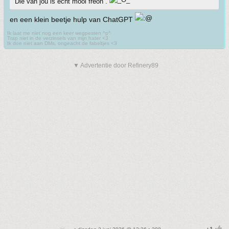
Die van jou is echt mooi freon .
en een klein beetje hulp van ChatGPT
Ik laat me niet nog een keer wegpesten ^p^
Trap niet in de verzinsels van mijn hater <3
Ik doe niet aan DMs, ongeacht de fabeltjes <3
▼ Advertentie door Refinery89