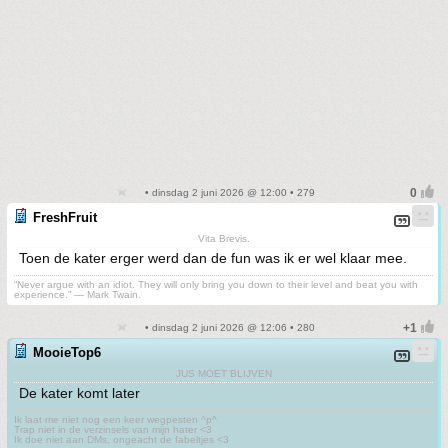
• dinsdag 2 juni 2026 @ 12:00 • 279
FreshFruit
Vita Brevis.
Toen de kater erger werd dan de fun was ik er wel klaar mee.
“Never argue with an idiot. They will only bring you down to their level and beat you with
experience.” ― Mark Twain.
• dinsdag 2 juni 2026 @ 12:06 • 280
MooieTop6
JUS MOET BLIJVEN
De kater komt later
Ik laat me niet nog een keer wegpesten ^p^
Trap niet in de verzinsels van mijn hater <3
Ik doe niet aan DMs, ongeacht de fabeltjes <3