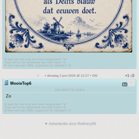
Ik laat me niet nog een keer wegpesten ^p^
Trap niet in de verzinsels van mijn hater <3
Ik doe niet aan DMs, ongeacht de fabeltjes <3
• dinsdag 2 juni 2026 @ 12:27 • 292
MooieTop6
JUS MOET BLIJVEN
Zo
Ik laat me niet nog een keer wegpesten ^p^
Trap niet in de verzinsels van mijn hater <3
Ik doe niet aan DMs, ongeacht de fabeltjes <3
▼ Advertentie door Refinery89