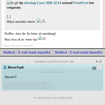
Op
dinsdag 2 juni 2026 12:14
schreef
FreshFruit
het
volgende:
[..]
Wijze woorden dame.
Goffer, das de 2e keer al vandaag!
Nou hou ik er mee op!
I know, you gonna want me..
Mailbird - E-mail made beautiful
Mailbird - E-mail made beautiful
• dinsdag 2 juni 2026 @ 12:16 • 286
MooieTop6
JUS MOET BLIJVEN
StevenT
Ik laat me niet nog een keer wegpesten ^p^
Trap niet in de verzinsels van mijn hater <3
Ik doe niet aan DMs, ongeacht de fabeltjes <3
▼ Advertentie door Refinery89