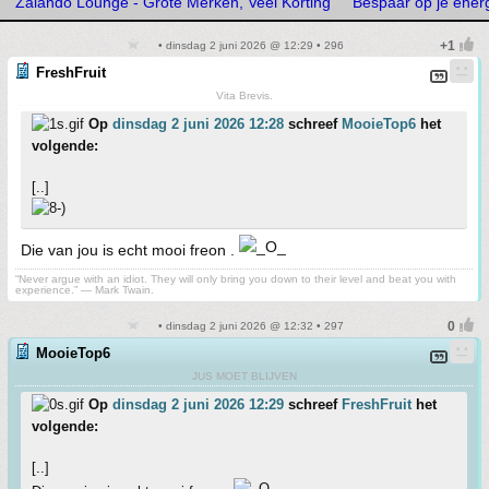
Zalando Lounge - Grote Merken, Veel Korting
Bespaar op je energ
• dinsdag 2 juni 2026 @ 12:29 • 296
FreshFruit
Vita Brevis.
Op
dinsdag 2 juni 2026 12:28
schreef
MooieTop6
het
volgende:
[..]
Die van jou is echt mooi freon .
“Never argue with an idiot. They will only bring you down to their level and beat you with
experience.” ― Mark Twain.
• dinsdag 2 juni 2026 @ 12:32 • 297
MooieTop6
JUS MOET BLIJVEN
Op
dinsdag 2 juni 2026 12:29
schreef
FreshFruit
het
volgende:
[..]