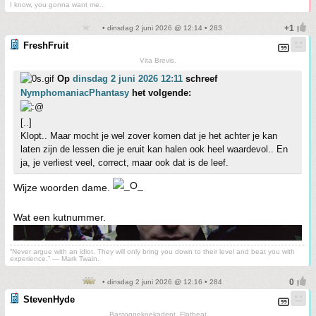
I know, you gonna want me..
• dinsdag 2 juni 2026 @ 12:14 • 283
FreshFruit
Vita Brevis.
Op
dinsdag 2 juni 2026 12:11
schreef
NymphomaniacPhantasy
het volgende:
[..]
Klopt.. Maar mocht je wel zover komen dat je het achter je kan
laten zijn de lessen die je eruit kan halen ook heel waardevol.. En
ja, je verliest veel, correct, maar ook dat is de leef.
Wijze woorden dame.
Wat een kutnummer.
“Never argue with an idiot. They will only bring you down to their level and beat you with
experience.” ― Mark Twain.
• dinsdag 2 juni 2026 @ 12:16 • 284
StevenHyde
Bastognekoekadept, Flatbeat