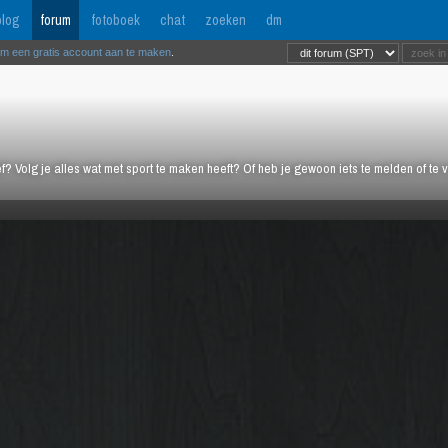
log
forum
fotoboek
chat
zoeken
dm
om een gratis account aan te maken
.
ief? Volg je alles wat met sport te maken heeft? Of heb je gewoon iets te melden of te 