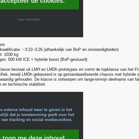
 accepteer de cookies.
meer informatie
ers
 kwalificatie: ~3:22–3:26 (afhankelijk van BoP en omstandigheden)
t: 1030 kg
gen: 500 kW ICE + hybride boost (BoP-gestuurd)
lasse bestaat uit LMH en LMDh prototypes en vormt de topklasse van het FI
cifiek, terwijl LMDh gebaseerd is op gestandaardiseerde chassis met hybrid
kwaardig gehouden. De klasse is ontworpen om lange-termijn deelname van fa
 en technische stabiliteit.
e externe inhoud weer te geven is het
lijk dat je toestemming geeft voor het
 van tracking en social mediacookies.
a toon me deze inhoud