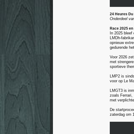
24 Heures Du
Onderdeel va
Race 2025 en 
In 2025 bleef
LMDh-fabrikan
opnieuw extre
gedurende het
Voor 2026 zet 
met strengere
sportieve th
LMP2 is sinds
voor op Le Ma
LMGT3 is inmi
zoals Ferrari
met verplichte
De startproced
zaterdag om 1