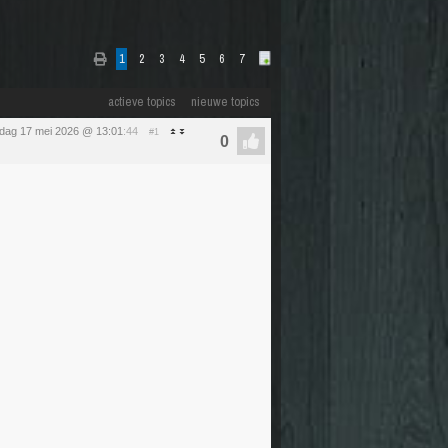
1
2
3
4
5
6
7
actieve topics
nieuwe topics
dag 17 mei 2026 @ 13:01
:44
#1