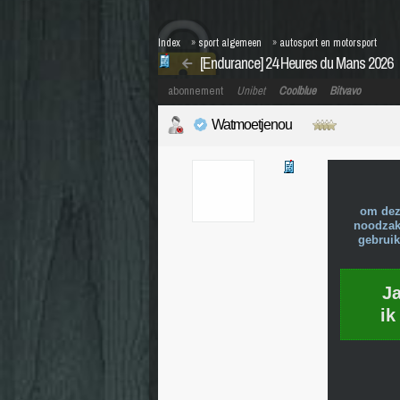
Index
»
sport algemeen
»
autosport en motorsport
[Endurance] 24 Heures du Mans 2026
abonnement
Unibet
Coolblue
Bitvavo
Watmoetjenou
om dez
noodzake
gebruik
J
ik