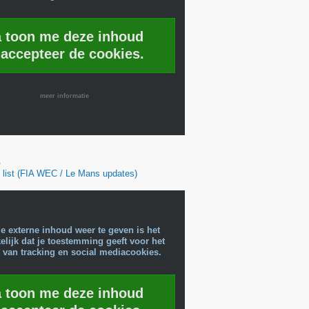
a toon me deze inhoud
 accepteer de cookies.
meer informatie
6
ry list (FIA WEC / Le Mans updates)
e externe inhoud weer te geven is het
lijk dat je toestemming geeft voor het
 van tracking en social mediacookies.
a toon me deze inhoud