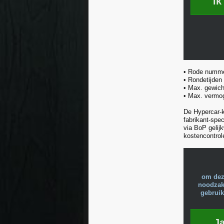
ik
• Rode numm
• Rondetijden
• Max. gewich
• Max. vermo
De Hypercar-k
fabrikant-spe
via BoP gelij
kostencontrole
om dez
noodzake
gebruik
J