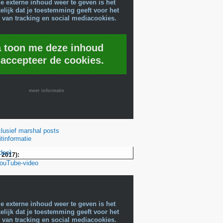
e externe inhoud weer te geven is het
lijk dat je toestemming geeft voor het
 van tracking en social mediacookies.
a toon me deze inhoud
 accepteer de cookies.
meer informatie
nclusief marshal posts
itinformatie
deo)
 2017):
YouTube-video
e externe inhoud weer te geven is het
lijk dat je toestemming geeft voor het
 van tracking en social mediacookies.