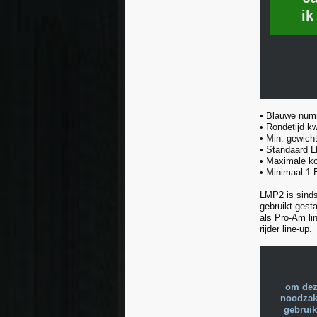
ik
• Blauwe nu
• Rondetijd kw
• Min. gewich
• Standaard 
• Maximale ko
• Minimaal 1 
LMP2 is sinds
gebruikt gest
als Pro-Am li
rijder line-up.
om dez
noodzake
gebruik