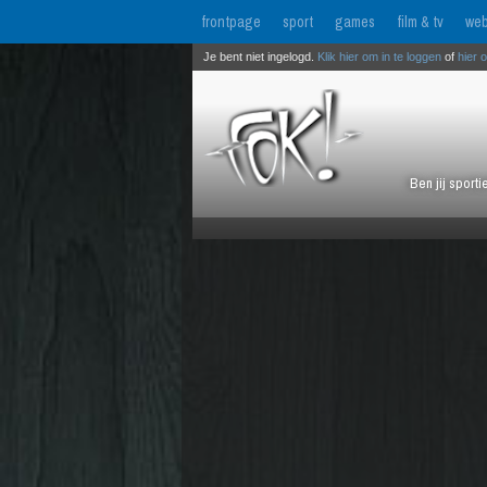
frontpage
sport
games
film & tv
web
Je bent niet ingelogd.
Klik hier om in te loggen
of
hier 
Ben jij sport