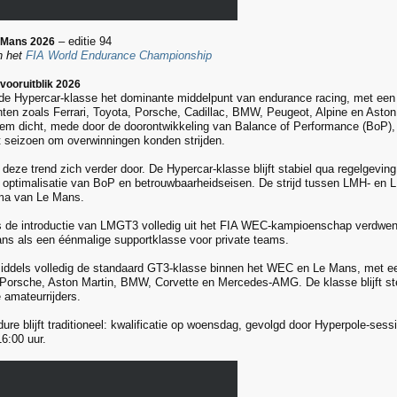
– editie 94
 Mans 2026
n het
FIA World Endurance Championship
vooruitblik 2026
 de Hypercar-klasse het dominante middelpunt van endurance racing, met een
ten zoals Ferrari, Toyota, Porsche, Cadillac, BMW, Peugeot, Alpine en Aston
em dicht, mede door de doorontwikkeling van Balance of Performance (BoP)
 seizoen om overwinningen konden strijden.
deze trend zich verder door. De Hypercar-klasse blijft stabiel qua regelgeving
 optimalisatie van BoP en betrouwbaarheidseisen. De strijd tussen LMH- en LM
ema van Le Mans.
 de introductie van LMGT3 volledig uit het FIA WEC-kampioenschap verdwene
ns als een éénmalige supportklasse voor private teams.
ddels volledig de standaard GT3-klasse binnen het WEC en Le Mans, met ee
, Porsche, Aston Martin, BMW, Corvette en Mercedes-AMG. De klasse blijft 
 amateurrijders.
ure blijft traditioneel: kwalificatie op woensdag, gevolgd door Hyperpole-ses
6:00 uur.