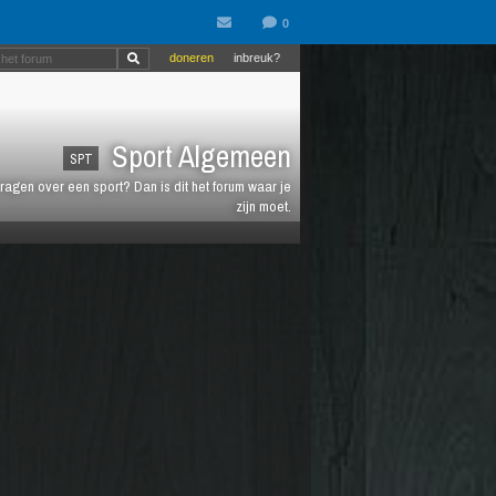
doneren
inbreuk?
Sport Algemeen
SPT
vragen over een sport? Dan is dit het forum waar je
zijn moet.