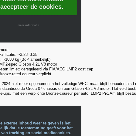
 accepteer de cookies.
meer informatie
mmers
alificatie: ~3:28–3:35
t: ~1030 kg (BoP afhankelijk)
LMP2-spec Gibson 4.2L V8 motor
sten limiet: gereguleerd via FIA/ACO LMP2 cost cap
Bronze-rated coureur verplicht
 2024 niet meer opgenomen in het volledige WEC, maar blijft behouden als L
andaardiseerde Oreca 07 chassis en een Gibson 4.2L V8 motor. Het veld besta
ne-ups, met een verplichte Bronze-coureur per auto. LMP2 Pro/Am blijft best
e externe inhoud weer te geven is het
lijk dat je toestemming geeft voor het
 van tracking en social mediacookies.