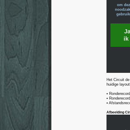
om dez
noodzake
gebruik
J
ik
Het Circuit de
huidige layout
• Ronderecord
• Ronderecord
• Afstandsrec
Afbeelding Cir