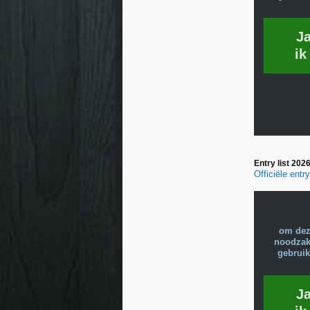
J
ik
Entry list 202
Officiële ent
om dez
noodzake
gebruik
J