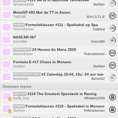
#115 We're in Nashville Tennessee
77
Whiskers2009
Starflyer
MotoGP #93 Met de TT in Assen
285
THEFXR
W.H.I.S.T.L.E
Formuleklassen #111 - Spektakel op Spa
JUNIOR
144
Peterselieman
Nattekat
NASCAR #67
95
hole1988
hole1988
24 Heures du Mans 2026
ENDURANCE
255
bedachtzaam
Peterselieman
Formula E #17 Chaos in Monaco
265
Starflyer
Starflyer
#2 Zaterdag 19-04, 15u: 24 uur van Le Man
MOTORSPORT EWC
21
heywoodu
Burner82
Gesloten topics
#114 The Greatest Spectacle in Racing
INDYCAR
Kleffe_Dop
Whiskers2009
Formuleklassen #110 - Spektakel in Monaco
JUNIOR
Starflyer
Peterselieman