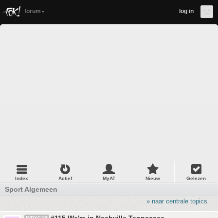
forum
log in
Index
Actief
MyAT
Nieuw
Gelezen
Sport Algemeen
» naar centrale topics
INDYCAR