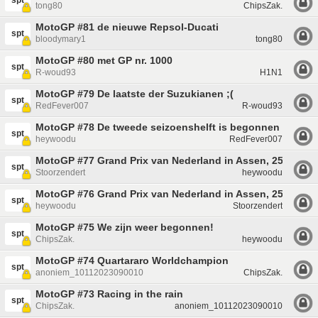
spt
tong80
ChipsZak.
MotoGP #81 de nieuwe Repsol-Ducati
spt
bloodymary1
tong80
MotoGP #80 met GP nr. 1000
spt
R-woud93
H1N1
MotoGP #79 De laatste der Suzukianen ;(
spt
RedFever007
R-woud93
MotoGP #78 De tweede seizoenshelft is begonnen
spt
heywoodu
RedFever007
MotoGP #77 Grand Prix van Nederland in Assen, 25-26 jun
spt
Stoorzendert
heywoodu
MotoGP #76 Grand Prix van Nederland in Assen, 25-26 jun
spt
heywoodu
Stoorzendert
MotoGP #75 We zijn weer begonnen!
spt
ChipsZak.
heywoodu
MotoGP #74 Quartararo Worldchampion
spt
anoniem_10112023090010
ChipsZak.
MotoGP #73 Racing in the rain
spt
ChipsZak.
anoniem_10112023090010