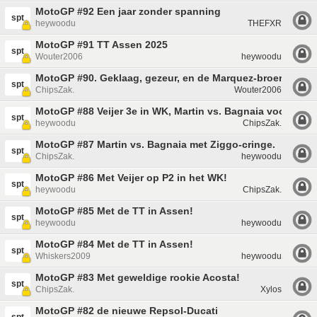
MotoGP #92 Een jaar zonder spanning
spt
heywoodu
THEFXR
MotoGP #91 TT Assen 2025
spt
Wouter2006
heywoodu
MotoGP #90. Geklaag, gezeur, en de Marquez-broertjes.
spt
ChipsZak.
Wouter2006
MotoGP #88 Veijer 3e in WK, Martin vs. Bagnaia voor de we
spt
heywoodu
ChipsZak.
MotoGP #87 Martin vs. Bagnaia met Ziggo-cringe.
spt
ChipsZak.
heywoodu
MotoGP #86 Met Veijer op P2 in het WK!
spt
heywoodu
ChipsZak.
MotoGP #85 Met de TT in Assen!
spt
heywoodu
heywoodu
MotoGP #84 Met de TT in Assen!
spt
Whiskers2009
heywoodu
MotoGP #83 Met geweldige rookie Acosta!
spt
ChipsZak.
Xylos
MotoGP #82 de nieuwe Repsol-Ducati