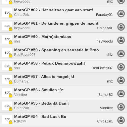
heywoodu
shiz
MotoGP #62 - Het seizoen gaat van start!
spt
ChipsZak.
Faraday01
MotoGP #61 - De kinderen grijpen de macht
spt
heywoodu
ChipsZak.
MotoGP #60 - Ma(rc)sterclass
spt
shiz
heywoodu
MotoGP #59 - Spanning en sensatie in Brno
spt
RedFever007
shiz
MotoGP #58 - Petrux Desmopowaah!
spt
shiz
RedFever007
MotoGP #57 - Alles is mogelijk!
spt
Burner82
shiz
MotoGP #56 - Smullen :9~
spt
Vinniiee
Burner82
MotoGP #55 - Bedankt Dani!
spt
ChipsZak.
Vinniiee
MotoGP #54 - Bad Luck Bo
spt
PzKpfw
ChipsZak.