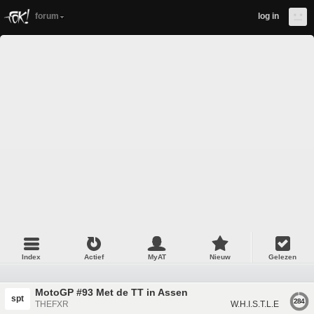
forum
log in
Index
Actief
MyAT
Nieuw
Gelezen
MotoGP #93 Met de TT in Assen
spt
284
THEFXR
W.H.I.S.T.L.E