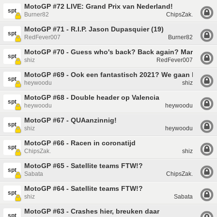
MotoGP #72 LIVE: Grand Prix van Nederland!
spt
Burner82
ChipsZak.
MotoGP #71 - R.I.P. Jason Dupasquier (19)
spt
RedFever007
Burner82
MotoGP #70 - Guess who's back? Back again? Marc is ba
spt
shiz
RedFever007
MotoGP #69 - Ook een fantastisch 2021? We gaan beginn
spt
heywoodu
shiz
MotoGP #68 - Double header op Valencia
spt
heywoodu
heywoodu
MotoGP #67 - QUAanzinnig!
spt
shiz
heywoodu
MotoGP #66 - Racen in coronatijd
spt
ChipsZak.
shiz
MotoGP #65 - Satellite teams FTW!?
spt
Sabata
ChipsZak.
MotoGP #64 - Satellite teams FTW!?
spt
shiz
Sabata
MotoGP #63 - Crashes hier, breuken daar
spt