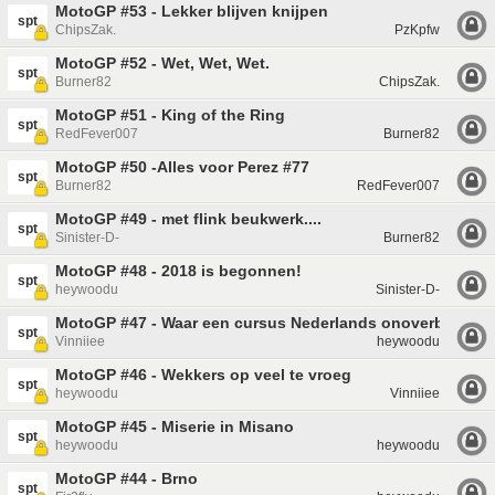
MotoGP #53 - Lekker blijven knijpen
spt
ChipsZak.
PzKpfw
MotoGP #52 - Wet, Wet, Wet.
spt
Burner82
ChipsZak.
MotoGP #51 - King of the Ring
spt
RedFever007
Burner82
MotoGP #50 -Alles voor Perez #77
spt
Burner82
RedFever007
MotoGP #49 - met flink beukwerk....
spt
Sinister-D-
Burner82
MotoGP #48 - 2018 is begonnen!
spt
heywoodu
Sinister-D-
MotoGP #47 - Waar een cursus Nederlands onoverbodig i
spt
Vinniiee
heywoodu
MotoGP #46 - Wekkers op veel te vroeg
spt
heywoodu
Vinniiee
MotoGP #45 - Miserie in Misano
spt
heywoodu
heywoodu
MotoGP #44 - Brno
spt