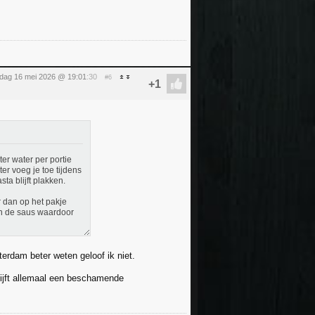
rdag 16 mei 2026 @ 19:01
:30
#6
ter water per portie
er voeg je toe tijdens
ta blijft plakken.
r dan op het pakje
 in de saus waardoor
tterdam beter weten geloof ik niet.
blijft allemaal een beschamende