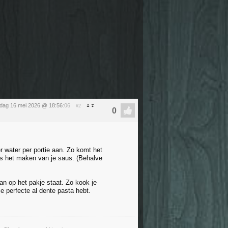
rdag 16 mei 2026 @ 18:56
:06
#2
er water per portie aan. Zo komt het
ns het maken van je saus. (Behalve
dan op het pakje staat. Zo kook je
e perfecte al dente pasta hebt.