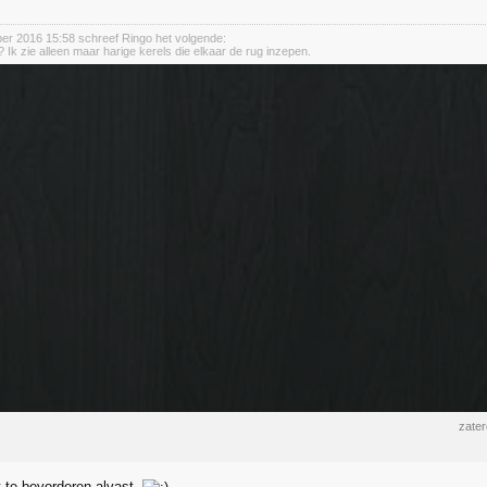
ber 2016 15:58 schreef Ringo het volgende:
 Ik zie alleen maar harige kerels die elkaar de rug inzepen.
zate
 te bevorderen alvast.