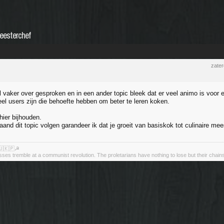
eesterchef
zate
l vaker over gesproken en in een ander topic bleek dat er veel animo is voor e
veel users zijn die behoefte hebben om beter te leren koken.
hier bijhouden.
and dit topic volgen garandeer ik dat je groeit van basiskok tot culinaire me
🇺🇰🇵☭
asses tremble at a communist revolution. The proletarians have nothing to lose but their chain