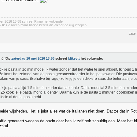
ber 2016 15:58 schreef Ringo het volgende:
 Ik zie alleen maar harige kerels die elkaar de rug inzepen.
zate
Op
zaterdag 16 mei 2026 18:56
schreef
Mikeytt
het volgende:
ok je pasta in zo min mogelijk water zonder dat het water te snel afkoelt. Ik houd 1 li
Zo komt het zetmeel van de pasta geconcentreerder in het pastawater. Die pastawat
aken van je saus. (Behalve bij ragu) zo krijg je een dikkere saus die beter aan je pas
ok je pasta altijd 1,5 minuten korter dan al dente. Dat is meestal 3,5 minuten minde
. Zo kook je je pasta 'molto al dente'. Daarna kun je de pasta 2 minuten doorkoken
rfecte al dente pasta hebt.
 beide wijsheden. Het is juist alles wat de Italianen niet doen. Dat ze dat in Ro
raffic genereert wegens de onzin daar ben ik zelf ook schuldig aan. Maar het 
wekul.