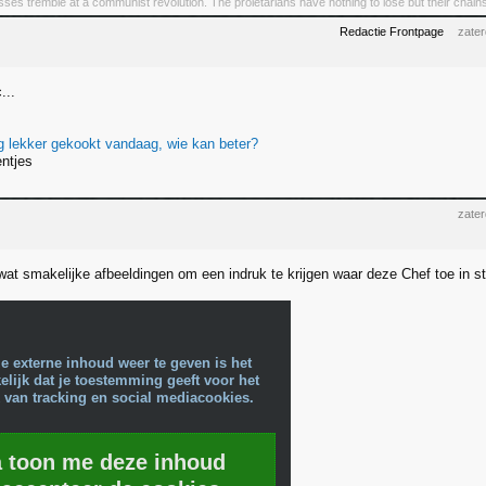
asses tremble at a communist revolution. The proletarians have nothing to lose but their chain
Redactie Frontpage
zate
...
 lekker gekookt vandaag, wie kan beter?
ntjes
zate
at smakelijke afbeeldingen om een indruk te krijgen waar deze Chef toe in st
e externe inhoud weer te geven is het
lijk dat je toestemming geeft voor het
 van tracking en social mediacookies.
a toon me deze inhoud