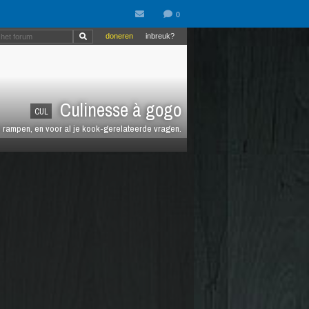
doneren
inbreuk?
Culinesse à gogo
CUL
en rampen, en voor al je kook-gerelateerde vragen.