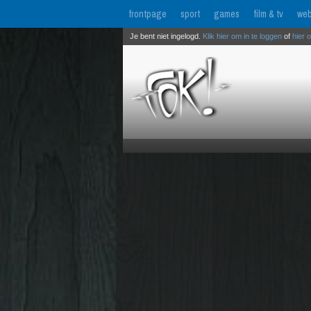
frontpage
sport
games
film & tv
web
Je bent niet ingelogd.
Klik hier om in te loggen
of
hier 