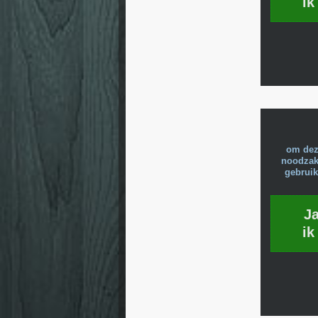
ik
om dez
noodzake
gebruik
J
ik