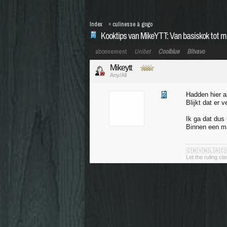
Index
»
culinesse à gogo
Kooktips van MikeYTT: Van basiskok tot m
abonnement
Unibet
Coolblue
Bitvavo
Mikeytt
Any/All
Hadden hier a
Blijkt dat er 
Ik ga dat dus 
Binnen een ma
🇨🇳🇻🇳🇱🇦🇨
Let the ruling cl