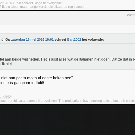
ber 2016 15:58 schreef Ringo het volgende:
 Ik zie alleen maar harige kerels die elkaar de rug inzepen.
zate
Op
zaterdag 16 mei 2026 19:01
schreef
Bart2002
het volgende:
ijfel aan beide wijsheden. Het is juist alles wat de Italianen niet doen. Dat ze dat i
 ik niet.
n niet aan pasta molto al dente koken nee?
portie is gangbaar in Italië.
🇺🇰🇵☭
asses tremble at a communist revolution. The proletarians have nothing to lose but their chain