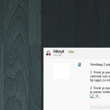
Mikeytt
Any/All
Vandaag 2 pas
1. Kook je pas
zetmeel van d
bij ragu) zo k
2. Kook je pas
je pasta 'mol
🇨🇳🇻🇳🇱🇦🇨