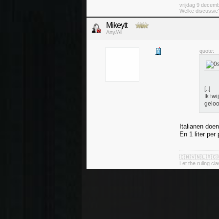
vrijdag 9 decem
Welke discussie?
Mikeytt
Any/All
quote:
[..]
Ik tw
geloof
Italianen doe
En 1 liter per 
🇨🇳🇻🇳🇱🇦🇨
Let the ruling cl