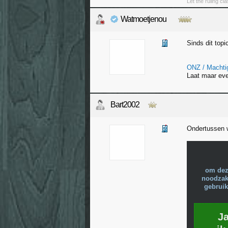
Let the ruling cl
Watmoetjenou
Sinds dit topic
ONZ / Machtig
Laat maar eve
Bart2002
Ondertussen w
om dez
noodzake
gebruik
J