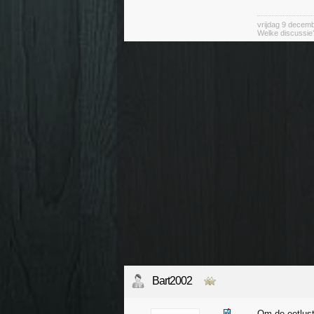
vrijdag 9 decem
Welke discussie?
Bart2002
Om de eetlust