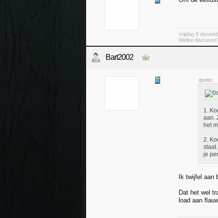
vrijdag 9 decem
Welke discussie?
Bart2002
quote:
1. Ko
aan. 
het m
2. Ko
staat
je pe
Ik twijfel aan
Dat het wel t
load aan flau