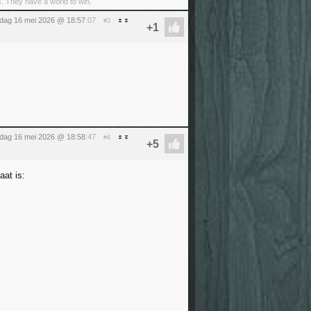
s. They have a world to win.
rdag 16 mei 2026 @ 18:57
:07
#3
rdag 16 mei 2026 @ 18:58
:47
#4
aat is: