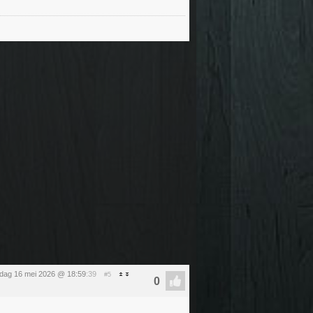
rdag 16 mei 2026 @ 18:59
:39
#5