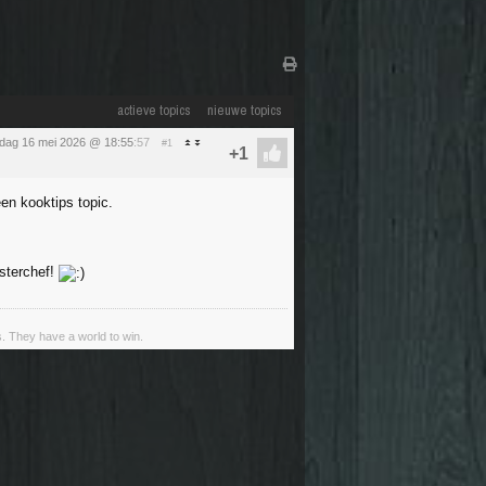
actieve topics
nieuwe topics
rdag 16 mei 2026 @ 18:55
:57
#1
en kooktips topic.
esterchef!
s. They have a world to win.