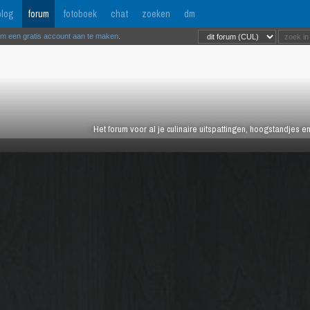
log
forum
fotoboek
chat
zoeken
dm
om een gratis account aan te maken
.
Het forum voor al je culinaire uitspattingen, hoogstandjes 