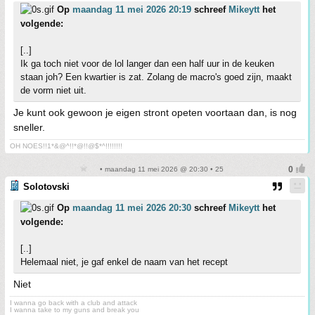
Op
maandag 11 mei 2026 20:19
schreef
Mikeytt
het
volgende:
[..]
Ik ga toch niet voor de lol langer dan een half uur in de keuken
staan joh? Een kwartier is zat. Zolang de macro's goed zijn, maakt
de vorm niet uit.
Je kunt ook gewoon je eigen stront opeten voortaan dan, is nog
sneller.
OH NOES!!1*&@^!!*@!!@$*^!!!!!!!!
• maandag 11 mei 2026 @ 20:30 • 25
Solotovski
Op
maandag 11 mei 2026 20:30
schreef
Mikeytt
het
volgende:
[..]
Helemaal niet, je gaf enkel de naam van het recept
Niet
I wanna go back with a club and attack
I wanna take to my guns and break you