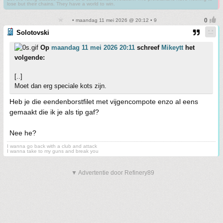
lose but their chains. They have a world to win.
• maandag 11 mei 2026 @ 20:12 • 9
Solotovski
Op
maandag 11 mei 2026 20:11
schreef
Mikeytt
het
volgende:
[..]
Moet dan erg speciale kots zijn.
Heb je die eendenborstfilet met vijgencompote enzo al eens
gemaakt die ik je als tip gaf?
Nee he?
I wanna go back with a club and attack
I wanna take to my guns and break you
▼ Advertentie door Refinery89