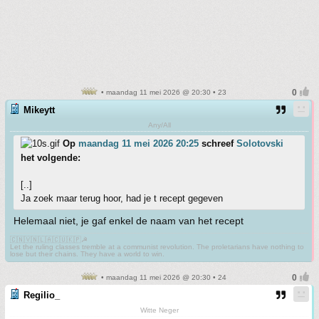
• maandag 11 mei 2026 @ 20:30 • 23
Mikeytt
Any/All
Op
maandag 11 mei 2026 20:25
schreef
Solotovski
het volgende:
[..]
Ja zoek maar terug hoor, had je t recept gegeven
Helemaal niet, je gaf enkel de naam van het recept
🇨🇳🇻🇳🇱🇦🇨🇺🇰🇵☭
Let the ruling classes tremble at a communist revolution. The proletarians have nothing to
lose but their chains. They have a world to win.
• maandag 11 mei 2026 @ 20:30 • 24
Regilio_
Witte Neger