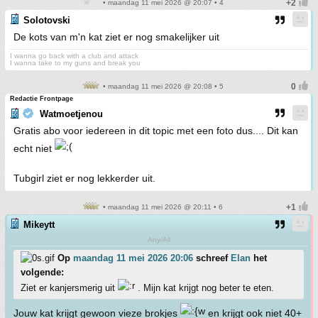
• maandag 11 mei 2026 @ 20:07 • 4
Solotovski
De kots van m'n kat ziet er nog smakelijker uit
I wanna go back with a club and attack
I wanna take to my guns and break you
• maandag 11 mei 2026 @ 20:08 • 5
Redactie Frontpage
Watmoetjenou
Gratis abo voor iedereen in dit topic met een foto dus.... Dit kan
echt niet
Tubgirl ziet er nog lekkerder uit.
• maandag 11 mei 2026 @ 20:11 • 6
Mikeytt
Any/All
Op
maandag 11 mei 2026 20:06
schreef
Elan
het
volgende:
Ziet er kanjersmerig uit
. Mijn kat krijgt nog beter te eten.
Jouw kat krijgt gewoon vieze brokjes
en krijgt ook niet 40+