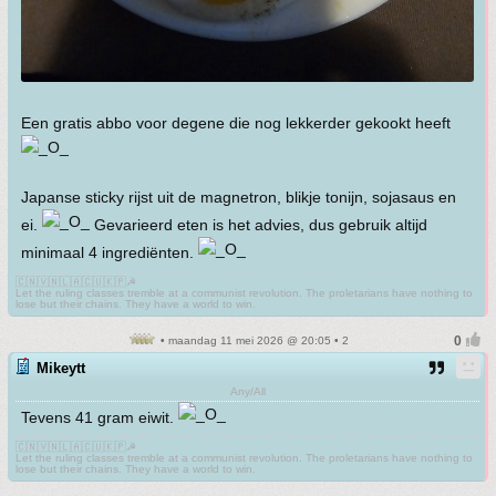
Een gratis abbo voor degene die nog lekkerder gekookt heeft
Japanse sticky rijst uit de magnetron, blikje tonijn, sojasaus en
ei.
Gevarieerd eten is het advies, dus gebruik altijd
minimaal 4 ingrediënten.
🇨🇳🇻🇳🇱🇦🇨🇺🇰🇵☭
Let the ruling classes tremble at a communist revolution. The proletarians have nothing to
lose but their chains. They have a world to win.
• maandag 11 mei 2026 @ 20:05 • 2
Mikeytt
Any/All
Tevens 41 gram eiwit.
🇨🇳🇻🇳🇱🇦🇨🇺🇰🇵☭
Let the ruling classes tremble at a communist revolution. The proletarians have nothing to
lose but their chains. They have a world to win.