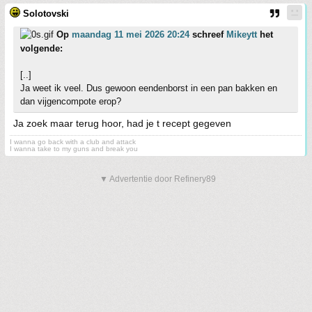
Solotovski
Op
maandag 11 mei 2026 20:24
schreef
Mikeytt
het
volgende:
[..]
Ja weet ik veel. Dus gewoon eendenborst in een pan bakken en
dan vijgencompote erop?
Ja zoek maar terug hoor, had je t recept gegeven
I wanna go back with a club and attack
I wanna take to my guns and break you
▼ Advertentie door Refinery89