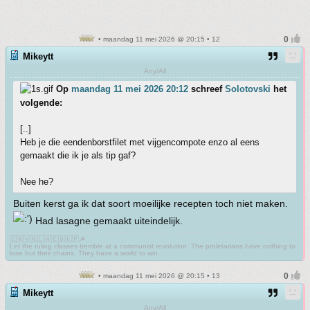
• maandag 11 mei 2026 @ 20:15 • 12
Mikeytt
Any/All
Op
maandag 11 mei 2026 20:12
schreef
Solotovski
het
volgende:
[..]
Heb je die eendenborstfilet met vijgencompote enzo al eens
gemaakt die ik je als tip gaf?
Nee he?
Buiten kerst ga ik dat soort moeilijke recepten toch niet maken.
Had lasagne gemaakt uiteindelijk.
🇨🇳🇻🇳🇱🇦🇨🇺🇰🇵☭
Let the ruling classes tremble at a communist revolution. The proletarians have nothing to
lose but their chains. They have a world to win.
• maandag 11 mei 2026 @ 20:15 • 13
Mikeytt
Any/All