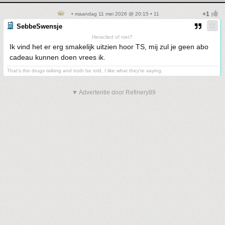
• maandag 11 mei 2026 @ 20:15 • 11
SebbeSwensje
Heraclied of niet?
Ik vind het er erg smakelijk uitzien hoor TS, mij zul je geen abo
cadeau kunnen doen vrees ik.
That's the drugs talking and truth be told, I like what they're saying.
▼ Advertentie door Refinery89