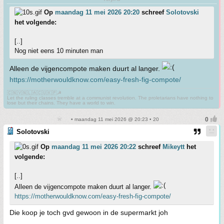
Op
maandag 11 mei 2026 20:20
schreef
Solotovski
het volgende:
[..]
Nog niet eens 10 minuten man
Alleen de vijgencompote maken duurt al langer.
https://motherwouldknow.com/easy-fresh-fig-compote/
🇨🇳🇻🇳🇱🇦🇨🇺🇰🇵☭
Let the ruling classes tremble at a communist revolution. The proletarians have nothing to
lose but their chains. They have a world to win.
• maandag 11 mei 2026 @ 20:23 • 20
Solotovski
Op
maandag 11 mei 2026 20:22
schreef
Mikeytt
het
volgende:
[..]
Alleen de vijgencompote maken duurt al langer.
https://motherwouldknow.com/easy-fresh-fig-compote/
Die koop je toch gvd gewoon in de supermarkt joh