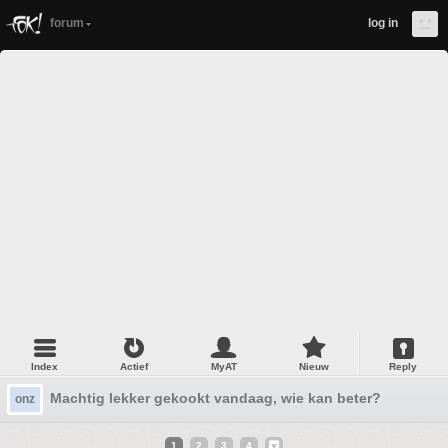
forum
log in
Index
Actief
MyAT
Nieuw
Reply
Machtig lekker gekookt vandaag, wie kan beter?
onz
1
2
3
4