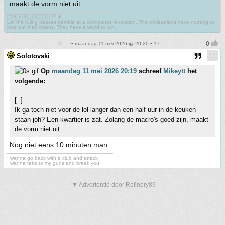
maakt de vorm niet uit.
🇨🇳🇻🇳🇱🇦🇨🇺🇰🇵☭
Let the ruling classes tremble at a communist revolution. The proletarians have nothing to
lose but their chains. They have a world to win.
• maandag 11 mei 2026 @ 20:20 • 17
Solotovski
Op
maandag 11 mei 2026 20:19
schreef
Mikeytt
het
volgende:
[..]
Ik ga toch niet voor de lol langer dan een half uur in de keuken
staan joh? Een kwartier is zat. Zolang de macro's goed zijn, maakt
de vorm niet uit.
Nog niet eens 10 minuten man
I wanna go back with a club and attack
I wanna take to my guns and break you
▼ Advertentie door Refinery89