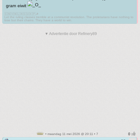
gram eiwit
🇨🇳🇻🇳🇱🇦🇨🇺🇰🇵☭
Let the ruling classes tremble at a communist revolution. The proletarians have nothing to
lose but their chains. They have a world to win.
▼ Advertentie door Refinery89
• maandag 11 mei 2026 @ 20:11 • 7