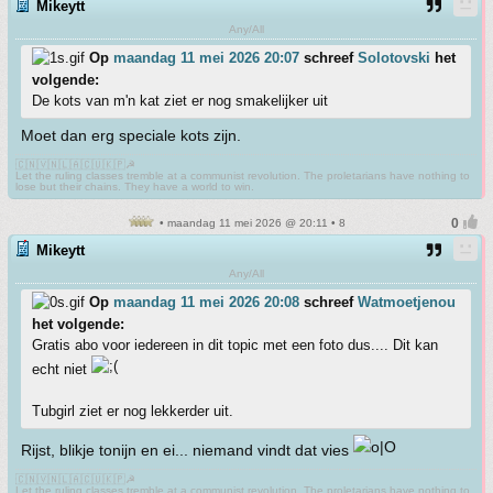
Mikeytt
Any/All
Op
maandag 11 mei 2026 20:07
schreef
Solotovski
het
volgende:
De kots van m'n kat ziet er nog smakelijker uit
Moet dan erg speciale kots zijn.
🇨🇳🇻🇳🇱🇦🇨🇺🇰🇵☭
Let the ruling classes tremble at a communist revolution. The proletarians have nothing to
lose but their chains. They have a world to win.
• maandag 11 mei 2026 @ 20:11 • 8
Mikeytt
Any/All
Op
maandag 11 mei 2026 20:08
schreef
Watmoetjenou
het volgende:
Gratis abo voor iedereen in dit topic met een foto dus.... Dit kan
echt niet
Tubgirl ziet er nog lekkerder uit.
Rijst, blikje tonijn en ei... niemand vindt dat vies
🇨🇳🇻🇳🇱🇦🇨🇺🇰🇵☭
Let the ruling classes tremble at a communist revolution. The proletarians have nothing to