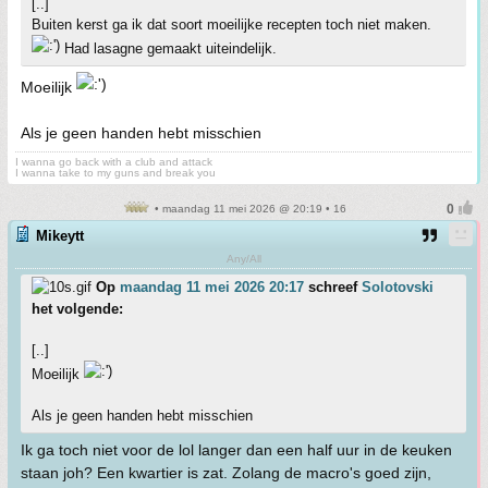
[..]
Buiten kerst ga ik dat soort moeilijke recepten toch niet maken.
Had lasagne gemaakt uiteindelijk.
Moeilijk
Als je geen handen hebt misschien
I wanna go back with a club and attack
I wanna take to my guns and break you
• maandag 11 mei 2026 @ 20:19 • 16
Mikeytt
Any/All
Op
maandag 11 mei 2026 20:17
schreef
Solotovski
het volgende:
[..]
Moeilijk
Als je geen handen hebt misschien
Ik ga toch niet voor de lol langer dan een half uur in de keuken
staan joh? Een kwartier is zat. Zolang de macro's goed zijn,