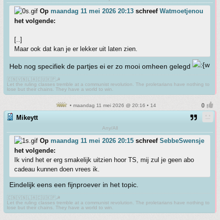
Op
maandag 11 mei 2026 20:13
schreef
Watmoetjenou
het volgende:
[..]
Maar ook dat kan je er lekker uit laten zien.
Heb nog specifiek de partjes ei er zo mooi omheen gelegd
🇨🇳🇻🇳🇱🇦🇨🇺🇰🇵☭
Let the ruling classes tremble at a communist revolution. The proletarians have nothing to
lose but their chains. They have a world to win.
• maandag 11 mei 2026 @ 20:16 • 14
Mikeytt
Any/All
Op
maandag 11 mei 2026 20:15
schreef
SebbeSwensje
het volgende:
Ik vind het er erg smakelijk uitzien hoor TS, mij zul je geen abo
cadeau kunnen doen vrees ik.
Eindelijk eens een fijnproever in het topic.
🇨🇳🇻🇳🇱🇦🇨🇺🇰🇵☭
Let the ruling classes tremble at a communist revolution. The proletarians have nothing to
lose but their chains. They have a world to win.