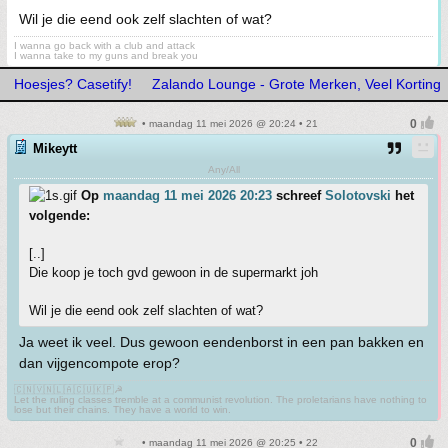
Wil je die eend ook zelf slachten of wat?
I wanna go back with a club and attack
I wanna take to my guns and break you
Hoesjes? Casetify!
Zalando Lounge - Grote Merken, Veel Korting
• maandag 11 mei 2026 @ 20:24 • 21
Mikeytt
Any/All
Op
maandag 11 mei 2026 20:23
schreef
Solotovski
het
volgende:
[..]
Die koop je toch gvd gewoon in de supermarkt joh
Wil je die eend ook zelf slachten of wat?
Ja weet ik veel. Dus gewoon eendenborst in een pan bakken en
dan vijgencompote erop?
🇨🇳🇻🇳🇱🇦🇨🇺🇰🇵☭
Let the ruling classes tremble at a communist revolution. The proletarians have nothing to
lose but their chains. They have a world to win.
• maandag 11 mei 2026 @ 20:25 • 22