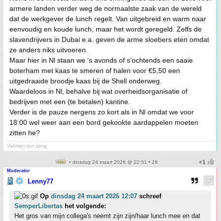
armere landen verder weg de normaalste zaak van de wereld
dat de werkgever de lunch regelt. Van uitgebreid en warm naar
eenvoudig en koude lunch, maar het wordt geregeld. Zelfs de
slavendrijvers in Dubai e.a. geven de arme sloebers eten omdat
ze anders niks uitvoeren.
Maar hier in Nl staan we ‘s avonds of s’ochtends een saaie
boterham met kaas te smeren of halen voor €5,50 een
uitgedraaide broodje kaas bij de Shell onderweg.
Waardeloos in Nl, behalve bij wat overheidsorganisatie of
bedrijven met een (te betalen) kantine.
Verder is de pauze nergens zo kort als in Nl omdat we voor
18:00 wel weer aan een bord gekookte aardappelen moeten
zitten he?
Vakman pur sang
• dinsdag 24 maart 2026 @ 22:51 • 28
Moderator
Lenny77
Op
dinsdag 24 maart 2026 12:07
schreef
SemperLibertas
het volgende:
Het gros van mijn collega's neemt zijn zijn/haar lunch mee en dat