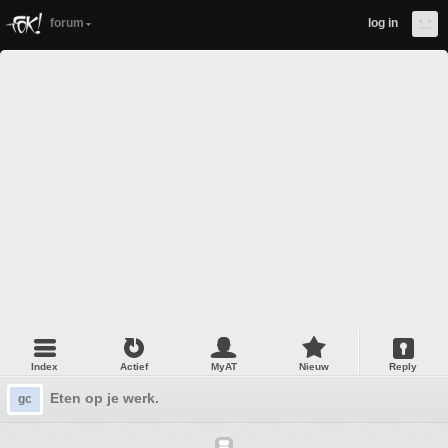
forum
log in
Index
Actief
MyAT
Nieuw
Reply
Eten op je werk.
gc