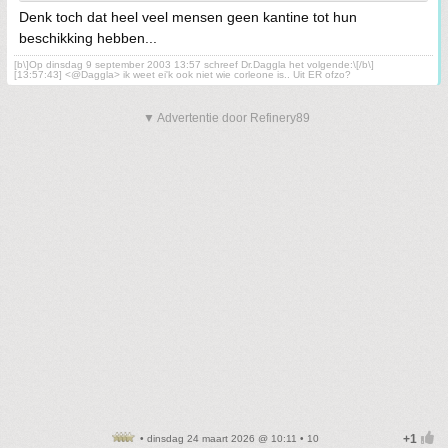
Denk toch dat heel veel mensen geen kantine tot hun
beschikking hebben...
[b\]Op dinsdag 9 september 2003 13:57 schreef Dr.Daggla het volgende:\[/b\]
[13:57:43] <@Daggla> ik weet ei'k ook niet wie corleone is.. Uit ER ofzo?
▼ Advertentie door Refinery89
• dinsdag 24 maart 2026 @ 10:11 • 10