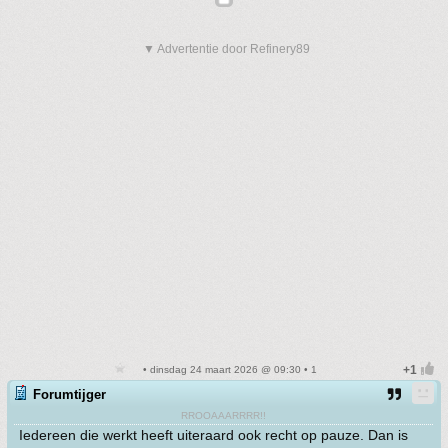
▼ Advertentie door Refinery89
• dinsdag 24 maart 2026 @ 09:30 • 1
Forumtijger
RROOAAARRRR!!
Iedereen die werkt heeft uiteraard ook recht op pauze. Dan is