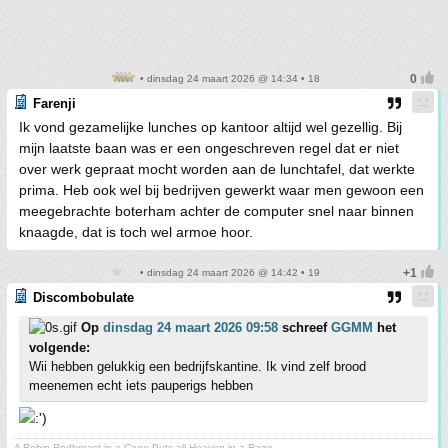
• dinsdag 24 maart 2026 @ 14:34 • 18
Farenji
Ik vond gezamelijke lunches op kantoor altijd wel gezellig. Bij
mijn laatste baan was er een ongeschreven regel dat er niet
over werk gepraat mocht worden aan de lunchtafel, dat werkte
prima. Heb ook wel bij bedrijven gewerkt waar men gewoon een
meegebrachte boterham achter de computer snel naar binnen
knaagde, dat is toch wel armoe hoor.
• dinsdag 24 maart 2026 @ 14:42 • 19
Discombobulate
Op
dinsdag 24 maart 2026 09:58
schreef
GGMM
het
volgende:
Wii hebben gelukkig een bedrijfskantine. Ik vind zelf brood
meenemen echt iets pauperigs hebben
A Robin Redbreast in a Cage Puts all Heaven in a Rage.