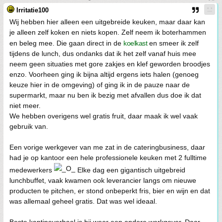
Irritatie100
Wij hebben hier alleen een uitgebreide keuken, maar daar kan
je alleen zelf koken en niets kopen. Zelf neem ik boterhammen
en beleg mee. Die gaan direct in de
koelkast
en smeer ik zelf
tijdens de lunch, dus ondanks dat ik het zelf vanaf huis mee
neem geen situaties met gore zakjes en klef geworden broodjes
enzo. Voorheen ging ik bijna altijd ergens iets halen (genoeg
keuze hier in de omgeving) of ging ik in de pauze naar de
supermarkt, maar nu ben ik bezig met afvallen dus doe ik dat
niet meer.
We hebben overigens wel gratis fruit, daar maak ik wel vaak
gebruik van.
Een vorige werkgever van me zat in de cateringbusiness, daar
had je op kantoor een hele professionele keuken met 2 fulltime
medewerkers
Elke dag een gigantisch uitgebreid
lunchbuffet, vaak kwamen ook leverancier langs om nieuwe
producten te pitchen, er stond onbeperkt fris, bier en wijn en dat
was allemaal geheel gratis. Dat was wel ideaal.