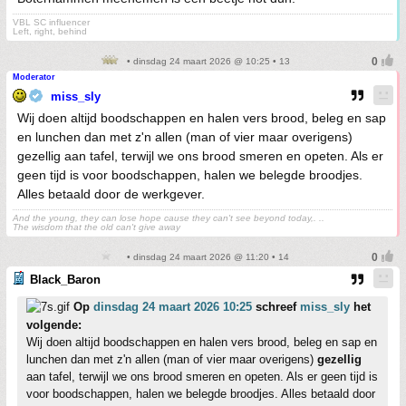
VBL SC influencer
Left, right, behind
• dinsdag 24 maart 2026 @ 10:25 • 13
Moderator
miss_sly
Wij doen altijd boodschappen en halen vers brood, beleg en sap
en lunchen dan met z'n allen (man of vier maar overigens)
gezellig aan tafel, terwijl we ons brood smeren en opeten. Als er
geen tijd is voor boodschappen, halen we belegde broodjes.
Alles betaald door de werkgever.
And the young, they can lose hope cause they can't see beyond today,. ..
The wisdom that the old can't give away
• dinsdag 24 maart 2026 @ 11:20 • 14
Black_Baron
Op
dinsdag 24 maart 2026 10:25
schreef
miss_sly
het
volgende:
Wij doen altijd boodschappen en halen vers brood, beleg en sap en
lunchen dan met z'n allen (man of vier maar overigens)
gezellig
aan tafel, terwijl we ons brood smeren en opeten. Als er geen tijd is
voor boodschappen, halen we belegde broodjes. Alles betaald door