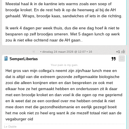
Meestal haal ik in de kantine iets warms zoals een soep of
broodje kroket. En de rest heb ik op de heenweg al bij de AH
gehaald. Wraps, broodje kaas, sandwiches of iets in die richting.
Ik werk 4 dagen per week thuis, dus die ene dag hoef ik niet te
besparen op zelf broodjes smeren. Met 5 dagen lunch op werk
zou ik niet elke ochtend naar de AH gaan..
• dinsdag 24 maart 2026 @ 12:07 • 16
SemperLibertas
Your pain is my gain.
Het gros van mijn collega's neemt zijn zijn/haar lunch mee en
dat is altijd van die extreem gezonde zelfgemaakte biologische
zooi die alleen konijnen eten en dan bespreken ze ook met
elkaar hoe ze het gemaakt hebben en ondertussen zit ik daar
met een broodje kroket en dan voel ik die ogen op me gepriemd
en ik weet dat ze een oordeel over me hebben omdat ik niet
mee doen met die gezondheidsmanie en eerlijk gezegd boeit
het me ook niet zo heel erg want ik zie mezelf totaal niet aan de
vegaburger oid
Le Diable