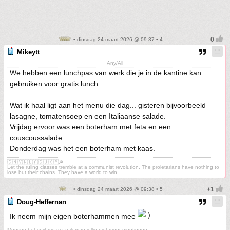
• dinsdag 24 maart 2026 @ 09:37 • 4
Mikeytt
Any/All
We hebben een lunchpas van werk die je in de kantine kan
gebruiken voor gratis lunch.
Wat ik haal ligt aan het menu die dag... gisteren bijvoorbeeld
lasagne, tomatensoep en een Italiaanse salade.
Vrijdag ervoor was een boterham met feta en een
couscoussalade.
Donderdag was het een boterham met kaas.
🇨🇳🇻🇳🇱🇦🇨🇺🇰🇵☭
Let the ruling classes tremble at a communist revolution. The proletarians have nothing to
lose but their chains. They have a world to win.
• dinsdag 24 maart 2026 @ 09:38 • 5
Doug-Heffernan
Ik neem mijn eigen boterhammen mee
Mensen het spijt me maar ik mag jullie niet meer mentionen.