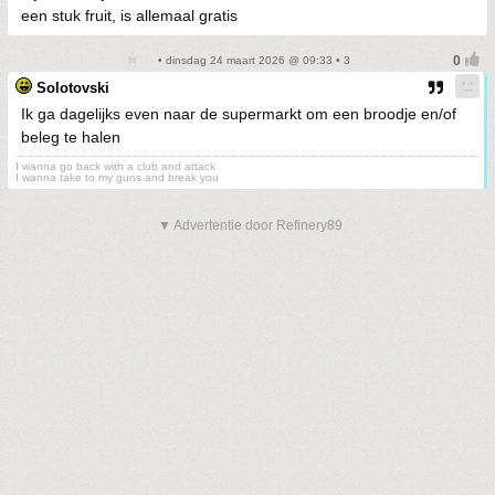
een stuk fruit, is allemaal gratis
• dinsdag 24 maart 2026 @ 09:33 • 3
Solotovski
Ik ga dagelijks even naar de supermarkt om een broodje en/of
beleg te halen
I wanna go back with a club and attack
I wanna take to my guns and break you
▼ Advertentie door Refinery89