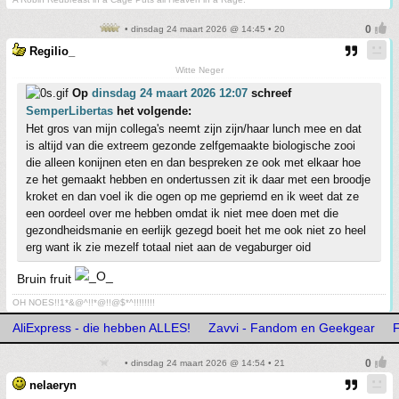
• dinsdag 24 maart 2026 @ 14:45 • 20
Regilio_
Witte Neger
Op
dinsdag 24 maart 2026 12:07
schreef
SemperLibertas
het volgende:
Het gros van mijn collega's neemt zijn zijn/haar lunch mee en dat
is altijd van die extreem gezonde zelfgemaakte biologische zooi
die alleen konijnen eten en dan bespreken ze ook met elkaar hoe
ze het gemaakt hebben en ondertussen zit ik daar met een broodje
kroket en dan voel ik die ogen op me gepriemd en ik weet dat ze
een oordeel over me hebben omdat ik niet mee doen met die
gezondheidsmanie en eerlijk gezegd boeit het me ook niet zo heel
erg want ik zie mezelf totaal niet aan de vegaburger oid
Bruin fruit
OH NOES!!1*&@^!!*@!!@$*^!!!!!!!!
AliExpress - die hebben ALLES!
Zavvi - Fandom en Geekgear
F
• dinsdag 24 maart 2026 @ 14:54 • 21
nelaeryn