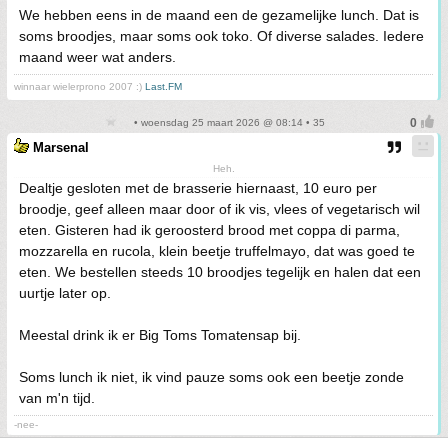
We hebben eens in de maand een de gezamelijke lunch. Dat is
soms broodjes, maar soms ook toko. Of diverse salades. Iedere
maand weer wat anders.
winnaar wielerprono 2007 :)
Last.FM
• woensdag 25 maart 2026 @ 08:14 • 35
Marsenal
Heh.
Dealtje gesloten met de brasserie hiernaast, 10 euro per
broodje, geef alleen maar door of ik vis, vlees of vegetarisch wil
eten. Gisteren had ik geroosterd brood met coppa di parma,
mozzarella en rucola, klein beetje truffelmayo, dat was goed te
eten. We bestellen steeds 10 broodjes tegelijk en halen dat een
uurtje later op.
Meestal drink ik er Big Toms Tomatensap bij.
Soms lunch ik niet, ik vind pauze soms ook een beetje zonde
van m'n tijd.
-nee-