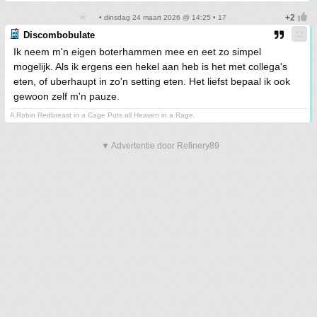
• dinsdag 24 maart 2026 @ 14:25 • 17
Discombobulate
Ik neem m'n eigen boterhammen mee en eet zo simpel
mogelijk. Als ik ergens een hekel aan heb is het met collega's
eten, of uberhaupt in zo'n setting eten. Het liefst bepaal ik ook
gewoon zelf m'n pauze.
A Robin Redbreast in a Cage Puts all Heaven in a Rage.
▼ Advertentie door Refinery89