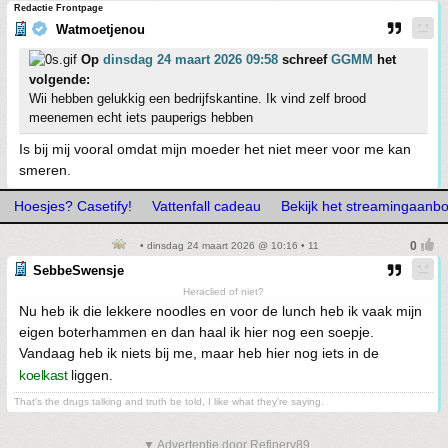
Redactie Frontpage
Watmoetjenou
Op
dinsdag 24 maart 2026 09:58
schreef
GGMM
het
volgende:
Wii hebben gelukkig een bedrijfskantine. Ik vind zelf brood
meenemen echt iets pauperigs hebben
Is bij mij vooral omdat mijn moeder het niet meer voor me kan
smeren.
Hoesjes? Casetify!
Vattenfall cadeau
Bekijk het streamingaanb
• dinsdag 24 maart 2026 @ 10:16 • 11
SebbeSwensje
Heraclied of niet?
Nu heb ik die lekkere noodles en voor de lunch heb ik vaak mijn
eigen boterhammen en dan haal ik hier nog een soepje.
Vandaag heb ik niets bij me, maar heb hier nog iets in de
koelkast
liggen.
That's the drugs talking and truth be told, I like what they're saying.
▼ Advertentie door Refinery89