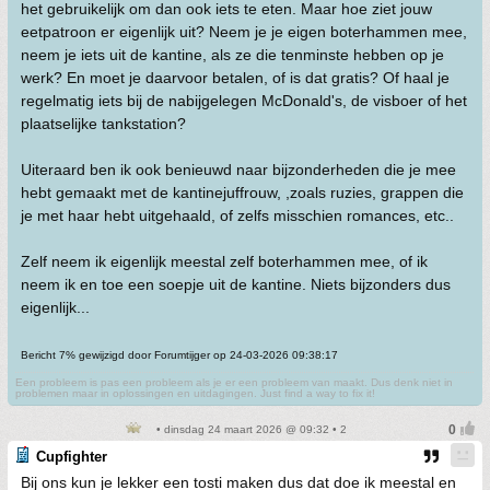
het gebruikelijk om dan ook iets te eten. Maar hoe ziet jouw
eetpatroon er eigenlijk uit? Neem je je eigen boterhammen mee,
neem je iets uit de kantine, als ze die tenminste hebben op je
werk? En moet je daarvoor betalen, of is dat gratis? Of haal je
regelmatig iets bij de nabijgelegen McDonald's, de visboer of het
plaatselijke tankstation?
Uiteraard ben ik ook benieuwd naar bijzonderheden die je mee
hebt gemaakt met de kantinejuffrouw, ,zoals ruzies, grappen die
je met haar hebt uitgehaald, of zelfs misschien romances, etc..
Zelf neem ik eigenlijk meestal zelf boterhammen mee, of ik
neem ik en toe een soepje uit de kantine. Niets bijzonders dus
eigenlijk...
Bericht 7% gewijzigd door Forumtijger op 24-03-2026 09:38:17
Een probleem is pas een probleem als je er een probleem van maakt. Dus denk niet in
problemen maar in oplossingen en uitdagingen. Just find a way to fix it!
• dinsdag 24 maart 2026 @ 09:32 • 2
Cupfighter
Bij ons kun je lekker een tosti maken dus dat doe ik meestal en