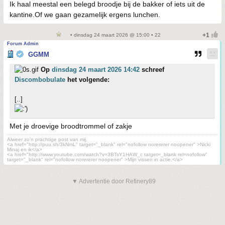
Ik haal meestal een belegd broodje bij de bakker of iets uit de
kantine.Of we gaan gezamelijk ergens lunchen.
• dinsdag 24 maart 2026 @ 15:00 • 22
Forum Admin
GGMM
Op
dinsdag 24 maart 2026 14:42
schreef
Discombobulate
het volgende:
[..]
Met je droevige broodtrommel of zakje
Alweer zo'n prachtige post van mij.
<a href="http://puu.sh/3kNmL" target="_blank" rel="nofollow norererer noopener" >Nicki
Minaj en ik</a>
<a href="http://www.youtube.com/watch?v=3BTsY1HAW_c target=_blank rel=nofollow"
target="_blank" rel="nofollow norererer noopener" >Mijn vissen in actie.</a>
▼ Advertentie door Refinery89