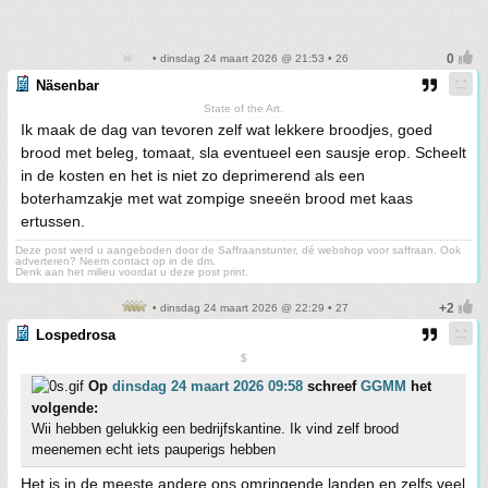
• dinsdag 24 maart 2026 @ 21:53 • 26
Näsenbar
State of the Art.
Ik maak de dag van tevoren zelf wat lekkere broodjes, goed
brood met beleg, tomaat, sla eventueel een sausje erop. Scheelt
in de kosten en het is niet zo deprimerend als een
boterhamzakje met wat zompige sneeën brood met kaas
ertussen.
Deze post werd u aangeboden door de Saffraanstunter, dé webshop voor saffraan. Ook
adverteren? Neem contact op in de dm.
Denk aan het milieu voordat u deze post print.
• dinsdag 24 maart 2026 @ 22:29 • 27
Lospedrosa
$
Op
dinsdag 24 maart 2026 09:58
schreef
GGMM
het
volgende:
Wii hebben gelukkig een bedrijfskantine. Ik vind zelf brood
meenemen echt iets pauperigs hebben
Het is in de meeste andere ons omringende landen en zelfs veel