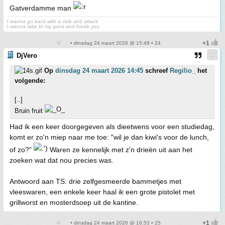
Gatverdamme man
I wanna go back with a club and attack
I wanna take to my guns and break you
• dinsdag 24 maart 2026 @ 15:49 • 24
DjVero
Op
dinsdag 24 maart 2026 14:45
schreef
Regilio_
het
volgende:
[..]
Bruin fruit
Had ik een keer doorgegeven als dieetwens voor een studiedag,
komt er zo'n miep naar me toe: "wil je dan kiwi's voor de lunch,
of zo?"
Waren ze kennelijk met z'n drieën uit aan het
zoeken wat dat nou precies was.
Antwoord aan TS: drie zelfgesmeerde bammetjes met
vleeswaren, een enkele keer haal ik een grote pistolet met
grillworst en mosterdsoep uit de kantine.
• dinsdag 24 maart 2026 @ 16:53 • 25