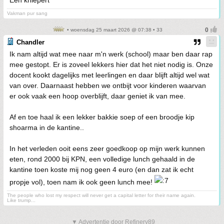
Een kniepert
Vakman pur sang
• woensdag 25 maart 2026 @ 07:38 • 33
Chandler
Ik nam altijd wat mee naar m'n werk (school) maar ben daar rap
mee gestopt. Er is zoveel lekkers hier dat het niet nodig is. Onze
docent kookt dagelijks met leerlingen en daar blijft altijd wel wat
van over. Daarnaast hebben we ontbijt voor kinderen waarvan
er ook vaak een hoop overblijft, daar geniet ik van mee.
Af en toe haal ik een lekker bakkie soep of een broodje kip
shoarma in de kantine..
In het verleden ooit eens zeer goedkoop op mijn werk kunnen
eten, rond 2000 bij KPN, een volledige lunch gehaald in de
kantine toen koste mij nog geen 4 euro (en dan zat ik echt
propje vol), toen nam ik ook geen lunch mee!
The people who lost my respect will never get a capital letter for their name again.
Like trump...
▼ Advertentie door Refinery89