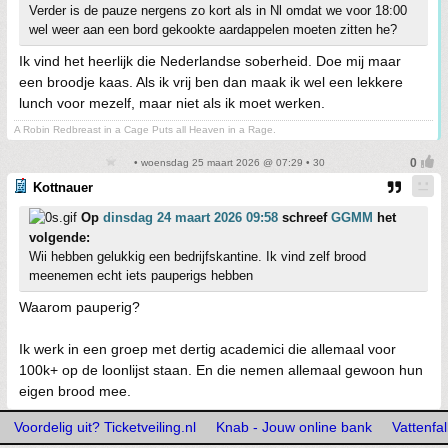
Verder is de pauze nergens zo kort als in Nl omdat we voor 18:00
wel weer aan een bord gekookte aardappelen moeten zitten he?
Ik vind het heerlijk die Nederlandse soberheid. Doe mij maar
een broodje kaas. Als ik vrij ben dan maak ik wel een lekkere
lunch voor mezelf, maar niet als ik moet werken.
A Robin Redbreast in a Cage Puts all Heaven in a Rage.
• woensdag 25 maart 2026 @ 07:29 • 30
Kottnauer
Op
dinsdag 24 maart 2026 09:58
schreef
GGMM
het
volgende:
Wii hebben gelukkig een bedrijfskantine. Ik vind zelf brood
meenemen echt iets pauperigs hebben
Waarom pauperig?
Ik werk in een groep met dertig academici die allemaal voor
100k+ op de loonlijst staan. En die nemen allemaal gewoon hun
eigen brood mee.
Voordelig uit? Ticketveiling.nl
Knab - Jouw online bank
Vattenfa