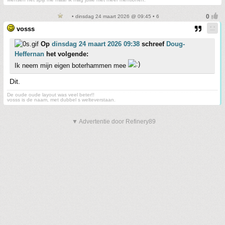
• dinsdag 24 maart 2026 @ 09:45 • 6
vosss
Op
dinsdag 24 maart 2026 09:38
schreef
Doug-
Heffernan
het volgende:
Ik neem mijn eigen boterhammen mee
Dit.
De oude oude layout was veel beter!!
vosss is de naam, met dubbel s welteverstaan.
▼ Advertentie door Refinery89