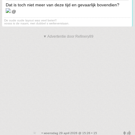
Dat is toch niet meer van deze tijd en gevaarlijk bovendien?
De oude oude layout was veel beter!!
vosss is de naam, met dubbel s welteverstaan.
▼ Advertentie door Refinery89
• woensdag 29 april 2026 @ 15:26 • 15