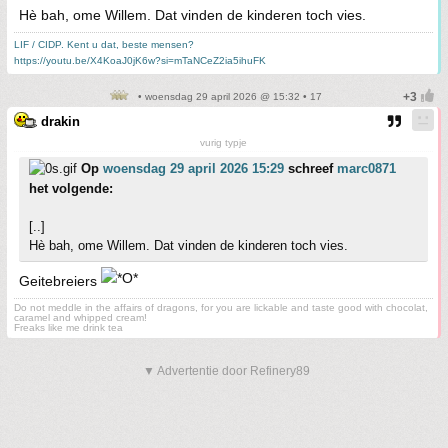
Hè bah, ome Willem. Dat vinden de kinderen toch vies.
LIF / CIDP. Kent u dat, beste mensen?
https://youtu.be/X4KoaJ0jK6w?si=mTaNCeZ2ia5ihuFK
• woensdag 29 april 2026 @ 15:32 • 17
drakin
vurig typje
Op
woensdag 29 april 2026 15:29
schreef
marc0871
het volgende:
[..]
Hè bah, ome Willem. Dat vinden de kinderen toch vies.
Geitebreiers
Do not meddle in the affairs of dragons, for you are lickable and taste good with chocolat,
caramel and whipped cream!
Freaks like me drink tea
▼ Advertentie door Refinery89