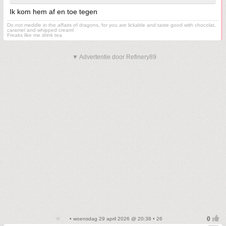
Ik kom hem af en toe tegen
Do not meddle in the affairs of dragons, for you are lickable and taste good with chocolat,
caramel and whipped cream!
Freaks like me drink tea
▼ Advertentie door Refinery89
• woensdag 29 april 2026 @ 20:38 • 26