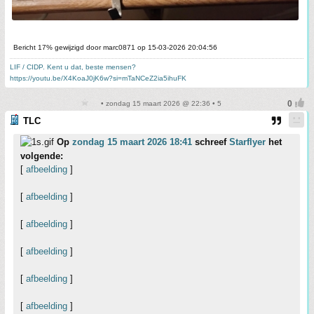
Bericht 17% gewijzigd door marc0871 op 15-03-2026 20:04:56
LIF / CIDP. Kent u dat, beste mensen?
https://youtu.be/X4KoaJ0jK6w?si=mTaNCeZ2ia5ihuFK
• zondag 15 maart 2026 @ 22:36 • 5
TLC
Op
zondag 15 maart 2026 18:41
schreef
Starflyer
het
volgende:
[
afbeelding
]
[
afbeelding
]
[
afbeelding
]
[
afbeelding
]
[
afbeelding
]
[
afbeelding
]