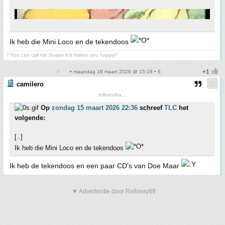
Ik heb die Mini Loco en de tekendoos
\"You can call me Susan if it makes you happy\"
• maandag 16 maart 2026 @ 15:18 • 6
camilero
tufkatufka...
Op
zondag 15 maart 2026 22:36
schreef
TLC
het
volgende:
[..]
Ik heb die Mini Loco en de tekendoos
Ik heb de tekendoos en een paar CD's van Doe Maar
▼ Advertentie door Refinery89