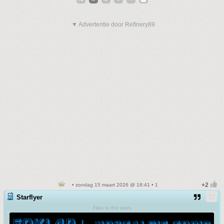
▼ Advertentie door Refinery89
• zondag 15 maart 2026 @ 18:41 • 1
Starflyer
Flies to the stars