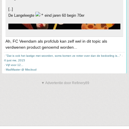
[..]
De Langeleegte
eind jaren 60 begin 70er
Ah, FC Veendam als profclub kan zelf wel in dit topic als
verdwenen product genoemd worden...
-
"Dat is ook het lastige met woorden, soms komen ze rotter over dan de bedoeling is..."
-
© just me, 2015
-
Vijf voor 12...
-
MadMaster @ Mixcloud
▼ Advertentie door Refinery89