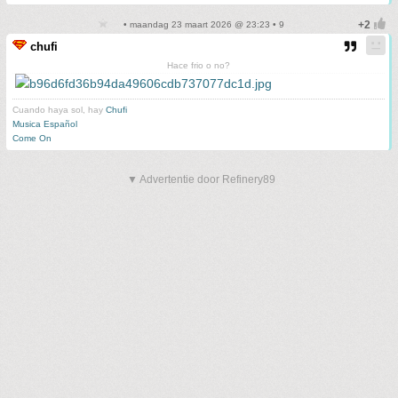
• maandag 23 maart 2026 @ 23:23 • 9
chufi
Hace frio o no?
Cuando haya sol, hay
Chufi
Musica Español
Come On
▼ Advertentie door Refinery89