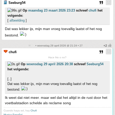
Seeburg54
Op
maandag 23 maart 2026 23:23
schreef
chufi
het
volgende:
[
afbeelding
]
Dat was lekker ijs, mijn man vroeg toevallig laatst of het nog
bestond.
• woensdag 29 april 2026 @ 21:24 • 27
chufi
Hace frio o no?
Op
woensdag 29 april 2026 20:38
schreef
Seeburg54
het volgende:
[..]
Dat was lekker ijs, mijn man vroeg toevallig laatst of het nog
bestond.
Ik weet dat niet meer. maar wel dat het altijd in de rust door het
voetbalstadion schelde als reclame song
Cuando haya sol, hay
Chufi
Musica Español