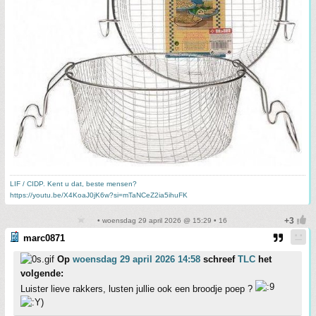
LIF / CIDP. Kent u dat, beste mensen?
https://youtu.be/X4KoaJ0jK6w?si=mTaNCeZ2ia5ihuFK
• woensdag 29 april 2026 @ 15:29 • 16
marc0871
Op
woensdag 29 april 2026 14:58
schreef
TLC
het
volgende:
Luister lieve rakkers, lusten jullie ook een broodje poep ?