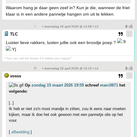
Waarom hang je daar geen zeef in? Kun je die, wanneer de friet
klaar is in een andere pannetje hangen om uit te lekken.
• woensdag 29 april 2026 @ 14:58 • 13
TLC
Luister lieve rakkers, lusten jullie ook een broodje poep ?
\"You can call me Susan if it makes you happy\"
• woensdag 29 april 2026 @ 15:15 • 14
vosss
Op
zondag 15 maart 2026 19:59
schreef
marc0871
het
volgende:
[..]
Ik heb er niet zo'n mooi mandje in zitten, zou ik eens naar moeten
kijken, maar ik doe het ook gewoon met een pannetje olie op het
vuur.
[
afbeelding
]