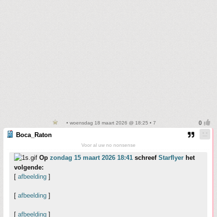
• woensdag 18 maart 2026 @ 18:25 • 7
Boca_Raton
Voor al uw no nonsense
Op
zondag 15 maart 2026 18:41
schreef
Starflyer
het
volgende:
[
afbeelding
]
[
afbeelding
]
[
afbeelding
]