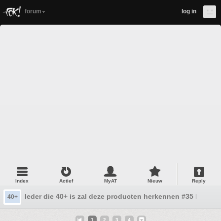
forum
log in
Index
Actief
MyAT
Nieuw
Reply
Ieder die 40+ is zal deze producten herkennen #35 Nooit
40+
1
2
3
4