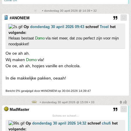
Come On
• donderdag 30 april 2026 @ 14:39 • 32
#ANONIEM
Op
donderdag 30 april 2026 09:43
schreef
Troel
het
volgende:
Helaas bestaat
Domo
vla niet meer, dat zou perfect zijn voor mijn
noodpakket!
Oe oe ah ah.
Wij maken
Domo
vla!
Oe oe, ah ah, hopjes vanille en cholcola.
In die makkelijke pakken, oeaah!
Bericht 0% gewijzigd door #ANONIEM op 30-04-2026 14:39:47
• donderdag 30 april 2026 @ 15:09 • 33
MadMaster
Schots en scheef...
Op
donderdag 30 april 2026 14:32
schreef
chufi
het
volgende: