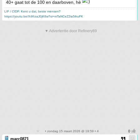
40+ gaat tot de 100 en daarboven, hè
LIF / CIDP. Kent u dat, beste mensen?
https://youtu.be/X4KoaJ0jK6w?si=mTaNCeZ2ia5ihuFK
▼ Advertentie door Refinery89
• zondag 15 maart 2026 @ 19:59 • 4
marc0871