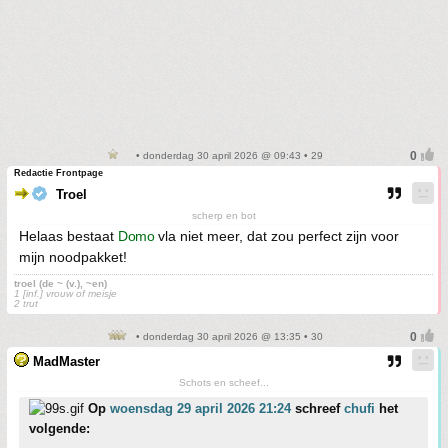
• donderdag 30 april 2026 @ 09:43 • 29
Redactie Frontpage
Troel
scherp en bot
Helaas bestaat
Domo
vla niet meer, dat zou perfect zijn voor
mijn noodpakket!
troel (de ~ (v.), ~en)
1 [inf.] vrouw of meisje
2 trut
• donderdag 30 april 2026 @ 13:35 • 30
MadMaster
Schots en scheef...
Op
woensdag 29 april 2026 21:24
schreef
chufi
het
volgende: