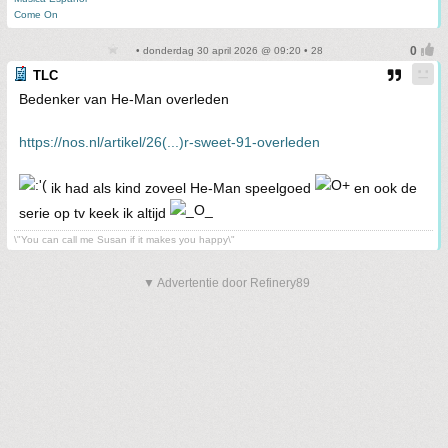
Come On
• donderdag 30 april 2026 @ 09:20 • 28
TLC
Bedenker van He-Man overleden
https://nos.nl/artikel/26(...)r-sweet-91-overleden
ik had als kind zoveel He-Man speelgoed
en ook de
serie op tv keek ik altijd
\"You can call me Susan if it makes you happy\"
▼ Advertentie door Refinery89