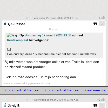
• woensdag 25 maart 2026 @ 21:02 • 10
Q.C.Passed
Hoezee!
Op
donderdag 12 maart 2026 13:38
schreef
Kentekenplaat
het volgende:
[..]
Hoe oud zijn deze? Ik herinner me niet dat het van Fruitella was.
Bij mijn weten was het vroeger ook niet van Fruitella, echt een
op zichzelf staand product.
Gele en roze doosjes... in mijn herinnering dan.
It was a business doing pleasure with you.
Bunq - bank of the free
Bunq - bank of the free
Speel mee met 
• woensdag 25 maart 2026 @ 21:51 • 11
Jordy-B