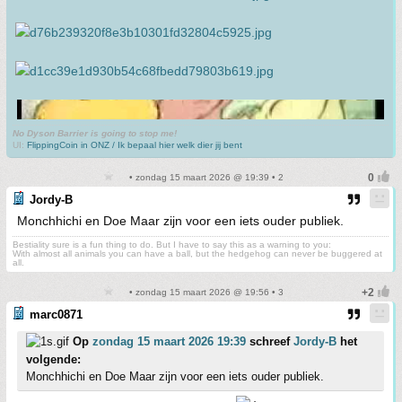
No Dyson Barrier is going to stop me!
UI:
FlippingCoin in ONZ / Ik bepaal hier welk dier jij bent
• zondag 15 maart 2026 @ 19:39 • 2
Jordy-B
Monchhichi en Doe Maar zijn voor een iets ouder publiek.
Bestiality sure is a fun thing to do. But I have to say this as a warning to you:
With almost all animals you can have a ball, but the hedgehog can never be buggered at
all.
• zondag 15 maart 2026 @ 19:56 • 3
marc0871
Op
zondag 15 maart 2026 19:39
schreef
Jordy-B
het
volgende:
Monchhichi en Doe Maar zijn voor een iets ouder publiek.