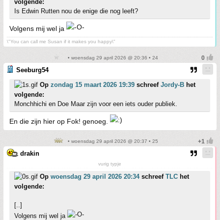
volgende:
Is Edwin Rutten nou de enige die nog leeft?
Volgens mij wel ja
\"You can call me Susan if it makes you happy\"
• woensdag 29 april 2026 @ 20:36 • 24
Seeburg54
Op
zondag 15 maart 2026 19:39
schreef
Jordy-B
het
volgende:
Monchhichi en Doe Maar zijn voor een iets ouder publiek.
En die zijn hier op Fok! genoeg.
• woensdag 29 april 2026 @ 20:37 • 25
drakin
vurig typje
Op
woensdag 29 april 2026 20:34
schreef
TLC
het
volgende:
[..]
Volgens mij wel ja