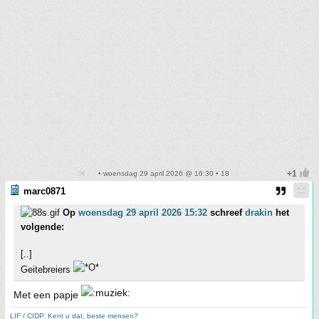
• woensdag 29 april 2026 @ 16:30 • 18
marc0871
Op
woensdag 29 april 2026 15:32
schreef
drakin
het
volgende:
[..]
Geitebreiers
Met een papje
LIF / CIDP. Kent u dat, beste mensen?