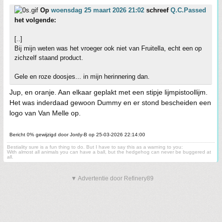
Op
woensdag 25 maart 2026 21:02
schreef
Q.C.Passed
het volgende:
[..]
Bij mijn weten was het vroeger ook niet van Fruitella, echt een op
zichzelf staand product.
Gele en roze doosjes... in mijn herinnering dan.
Jup, en oranje. Aan elkaar geplakt met een stipje lijmpistoollijm.
Het was inderdaad gewoon Dummy en er stond bescheiden een
logo van Van Melle op.
Bericht 0% gewijzigd door Jordy-B op 25-03-2026 22:14:00
Bestiality sure is a fun thing to do. But I have to say this as a warning to you:
With almost all animals you can have a ball, but the hedgehog can never be buggered at
all.
▼ Advertentie door Refinery89