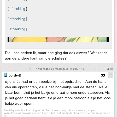
[
afbeelding
]
[
afbeelding
]
[
afbeelding
]
Die Loco herken ik, maar hoe ging dat ook alweer? Wat zat er
aan de andere kant van die schijfjes?
• woensdag 18 maart 2026 @ 18:37 • 8
Jordy-B
cijfers. Je had er een boekje bij met opdrachten. Aan de hand
van die opdrachten, vul je het loco-bakje met de stenen. Als je
klaar bent, sluit je het bakje en draai je hem ondersteboven. Als
je het goed gedaan hebt, zie je een mooi patroon als je het loco-
bakje weer opent.
Bestiality sure is a fun thing to do. But I have to say this as a warning to you:
With almost all animals you can have a ball, but the hedgehog can never be buggered at
all.