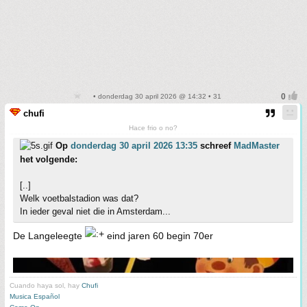
• donderdag 30 april 2026 @ 14:32 • 31
chufi
Hace frio o no?
Op
donderdag 30 april 2026 13:35
schreef
MadMaster
het volgende:
[..]
Welk voetbalstadion was dat?
In ieder geval niet die in Amsterdam...
De Langeleegte
eind jaren 60 begin 70er
Cuando haya sol, hay
Chufi
Musica Español