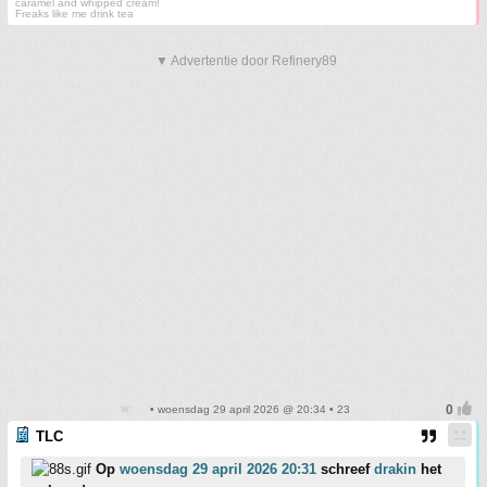
caramel and whipped cream!
Freaks like me drink tea
▼ Advertentie door Refinery89
• woensdag 29 april 2026 @ 20:34 • 23
TLC
Op
woensdag 29 april 2026 20:31
schreef
drakin
het