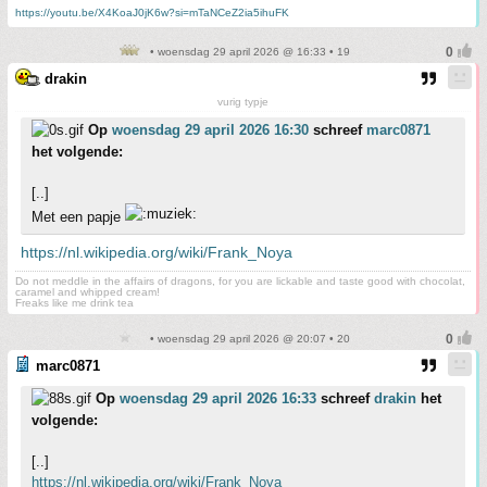
https://youtu.be/X4KoaJ0jK6w?si=mTaNCeZ2ia5ihuFK
• woensdag 29 april 2026 @ 16:33 • 19
drakin
vurig typje
Op
woensdag 29 april 2026 16:30
schreef
marc0871
het volgende:
[..]
Met een papje
https://nl.wikipedia.org/wiki/Frank_Noya
Do not meddle in the affairs of dragons, for you are lickable and taste good with chocolat,
caramel and whipped cream!
Freaks like me drink tea
• woensdag 29 april 2026 @ 20:07 • 20
marc0871
Op
woensdag 29 april 2026 16:33
schreef
drakin
het
volgende:
[..]
https://nl.wikipedia.org/wiki/Frank_Noya