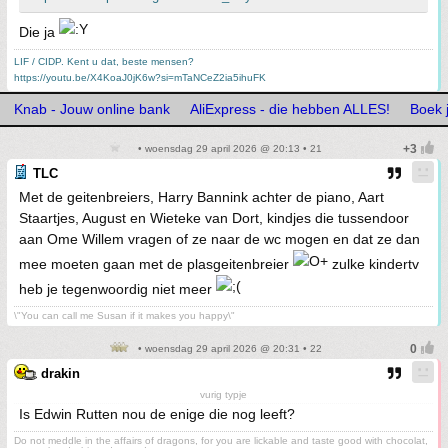
Die ja
LIF / CIDP. Kent u dat, beste mensen?
https://youtu.be/X4KoaJ0jK6w?si=mTaNCeZ2ia5ihuFK
Knab - Jouw online bank
AliExpress - die hebben ALLES!
Boek 
• woensdag 29 april 2026 @ 20:13 • 21
TLC
Met de geitenbreiers, Harry Bannink achter de piano, Aart
Staartjes, August en Wieteke van Dort, kindjes die tussendoor
aan Ome Willem vragen of ze naar de wc mogen en dat ze dan
mee moeten gaan met de plasgeitenbreier
zulke kindertv
heb je tegenwoordig niet meer
\"You can call me Susan if it makes you happy\"
• woensdag 29 april 2026 @ 20:31 • 22
drakin
vurig typje
Is Edwin Rutten nou de enige die nog leeft?
Do not meddle in the affairs of dragons, for you are lickable and taste good with chocolat,