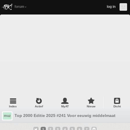
forum
log in
Index
Actief
MyAT
Nieuw
Dicht
Top 2000 Editie 2025 #241 Voor eeuwig middelmaat
muz
1
2
3
4
5
6
7