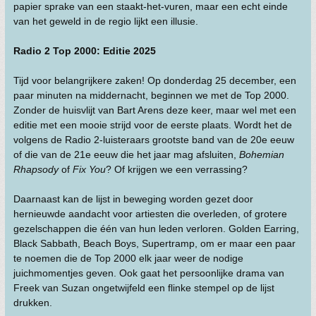
papier sprake van een staakt-het-vuren, maar een echt einde
van het geweld in de regio lijkt een illusie.
Radio 2 Top 2000: Editie 2025
Tijd voor belangrijkere zaken! Op donderdag 25 december, een
paar minuten na middernacht, beginnen we met de Top 2000.
Zonder de huisvlijt van Bart Arens deze keer, maar wel met een
editie met een mooie strijd voor de eerste plaats. Wordt het de
volgens de Radio 2-luisteraars grootste band van de 20e eeuw
of die van de 21e eeuw die het jaar mag afsluiten,
Bohemian
Rhapsody
of
Fix You
? Of krijgen we een verrassing?
Daarnaast kan de lijst in beweging worden gezet door
hernieuwde aandacht voor artiesten die overleden, of grotere
gezelschappen die één van hun leden verloren. Golden Earring,
Black Sabbath, Beach Boys, Supertramp, om er maar een paar
te noemen die de Top 2000 elk jaar weer de nodige
juichmomentjes geven. Ook gaat het persoonlijke drama van
Freek van Suzan ongetwijfeld een flinke stempel op de lijst
drukken.