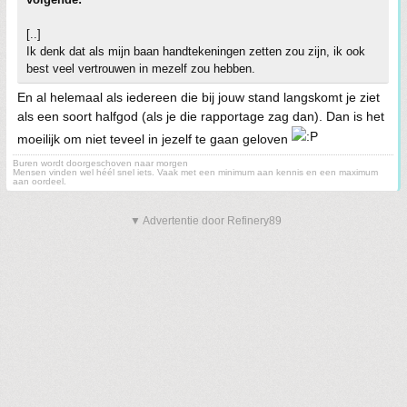
[..]
Ik denk dat als mijn baan handtekeningen zetten zou zijn, ik ook
best veel vertrouwen in mezelf zou hebben.
En al helemaal als iedereen die bij jouw stand langskomt je ziet
als een soort halfgod (als je die rapportage zag dan). Dan is het
moeilijk om niet teveel in jezelf te gaan geloven
Buren wordt doorgeschoven naar morgen
Mensen vinden wel héél snel iets. Vaak met een minimum aan kennis en een maximum
aan oordeel.
▼ Advertentie door Refinery89