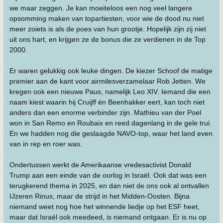
we maar zeggen. Je kan moeiteloos een nog veel langere
opsomming maken van topartiesten, voor wie de dood nu niet
meer zoiets is als de poes van hun grootje. Hopelijk zijn zij niet
uit ons hart, en krijgen ze de bonus die ze verdienen in de Top
2000.
Er waren gelukkig ook leuke dingen. De kiezer Schoof de matige
premier aan de kant voor airmilesverzamelaar Rob Jetten. We
kregen ook een nieuwe Paus, namelijk Leo XIV. Iemand die een
naam kiest waarin hij Cruijff én Beenhakker eert, kan toch niet
anders dan een enorme verbinder zijn. Mathieu van der Poel
won in San Remo en Roubaix en reed dagenlang in de gele trui.
En we hadden nog die geslaagde NAVO-top, waar het land even
van in rep en roer was.
Ondertussen werkt de Amerikaanse vredesactivist Donald
Trump aan een einde van de oorlog in Israël. Ook dat was een
terugkerend thema in 2025, en dan niet de ons ook al ontvallen
IJzeren Rinus, maar de strijd in het Midden-Oosten. Bijna
niemand weet nog hoe het winnende liedje op het ESF heet,
maar dat Israël ook meedeed, is niemand ontgaan. Er is nu op