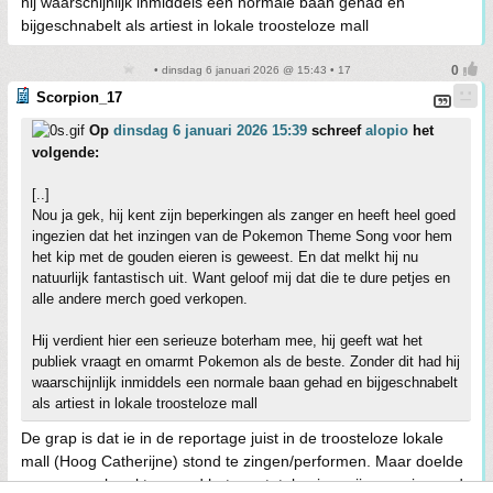
hij waarschijnlijk inmiddels een normale baan gehad en
bijgeschnabelt als artiest in lokale troosteloze mall
• dinsdag 6 januari 2026 @ 15:43 • 17
Scorpion_17
Op
dinsdag 6 januari 2026 15:39
schreef
alopio
het
volgende:
[..]
Nou ja gek, hij kent zijn beperkingen als zanger en heeft heel goed
ingezien dat het inzingen van de Pokemon Theme Song voor hem
het kip met de gouden eieren is geweest. En dat melkt hij nu
natuurlijk fantastisch uit. Want geloof mij dat die te dure petjes en
alle andere merch goed verkopen.
Hij verdient hier een serieuze boterham mee, hij geeft wat het
publiek vraagt en omarmt Pokemon als de beste. Zonder dit had hij
waarschijnlijk inmiddels een normale baan gehad en bijgeschnabelt
als artiest in lokale troosteloze mall
De grap is dat ie in de reportage juist in de troosteloze lokale
mall (Hoog Catherijne) stond te zingen/performen. Maar doelde
meer op zn karakter, vond het een totale eigenpijper en iemand