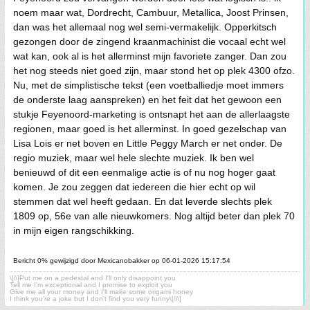
noem maar wat, Dordrecht, Cambuur, Metallica, Joost Prinsen,
dan was het allemaal nog wel semi-vermakelijk. Opperkitsch
gezongen door de zingend kraanmachinist die vocaal echt wel
wat kan, ook al is het allerminst mijn favoriete zanger. Dan zou
het nog steeds niet goed zijn, maar stond het op plek 4300 ofzo.
Nu, met de simplistische tekst (een voetballiedje moet immers
de onderste laag aanspreken) en het feit dat het gewoon een
stukje Feyenoord-marketing is ontsnapt het aan de allerlaagste
regionen, maar goed is het allerminst. In goed gezelschap van
Lisa Lois er net boven en Little Peggy March er net onder. De
regio muziek, maar wel hele slechte muziek. Ik ben wel
benieuwd of dit een eenmalige actie is of nu nog hoger gaat
komen. Je zou zeggen dat iedereen die hier echt op wil
stemmen dat wel heeft gedaan. En dat leverde slechts plek
1809 op, 56e van alle nieuwkomers. Nog altijd beter dan plek 70
in mijn eigen rangschikking.
Bericht 0% gewijzigd door Mexicanobakker op 06-01-2026 15:17:54
\[i\]Put me on a pedestal and I'll only disappoint you
Tell me I'm exceptional and I promise to exploit you
Give me all your money and I'll make some origami honey
I think you're a joke but I don't find you very funny\[/i\]