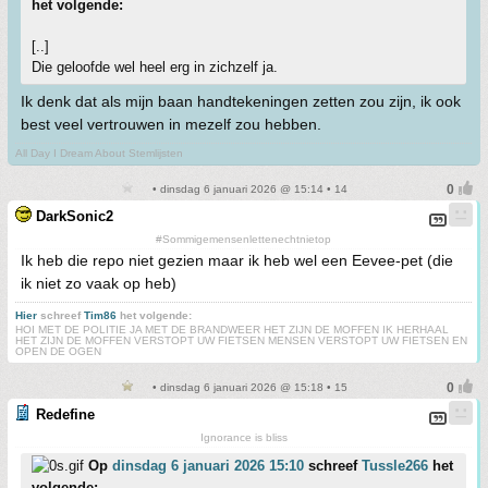
het volgende:
[..]
Die geloofde wel heel erg in zichzelf ja.
Ik denk dat als mijn baan handtekeningen zetten zou zijn, ik ook
best veel vertrouwen in mezelf zou hebben.
All Day I Dream About Stemlijsten
• dinsdag 6 januari 2026 @ 15:14 • 14
DarkSonic2
#Sommigemensenlettenechtnietop
Ik heb die repo niet gezien maar ik heb wel een Eevee-pet (die
ik niet zo vaak op heb)
Hier
schreef
Tim86
het volgende:
HOI MET DE POLITIE JA MET DE BRANDWEER HET ZIJN DE MOFFEN IK HERHAAL
HET ZIJN DE MOFFEN VERSTOPT UW FIETSEN MENSEN VERSTOPT UW FIETSEN EN
OPEN DE OGEN
• dinsdag 6 januari 2026 @ 15:18 • 15
Redefine
Ignorance is bliss
Op
dinsdag 6 januari 2026 15:10
schreef
Tussle266
het
volgende: