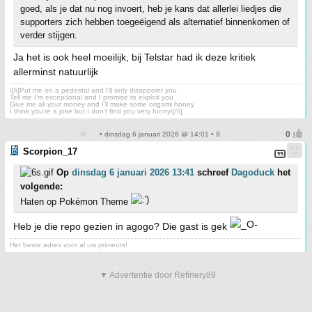
goed, als je dat nu nog invoert, heb je kans dat allerlei liedjes die
supporters zich hebben toegeëigend als alternatief binnenkomen of
verder stijgen.
Ja het is ook heel moeilijk, bij Telstar had ik deze kritiek
allerminst natuurlijk
\[i\]Put me on a pedestal and I'll only disappoint you
Tell me I'm exceptional and I promise to exploit you
Give me all your money and I'll make some origami honey
I think you're a joke but I don't find you very funny\[/i\]
• dinsdag 6 januari 2026 @ 14:01 • 9
Scorpion_17
Op
dinsdag 6 januari 2026 13:41
schreef
Dagoduck
het
volgende:
Haten op Pokémon Theme
Heb je die repo gezien in agogo? Die gast is gek
Het beste adres voor al uw primeurs!
▼ Advertentie door Refinery89