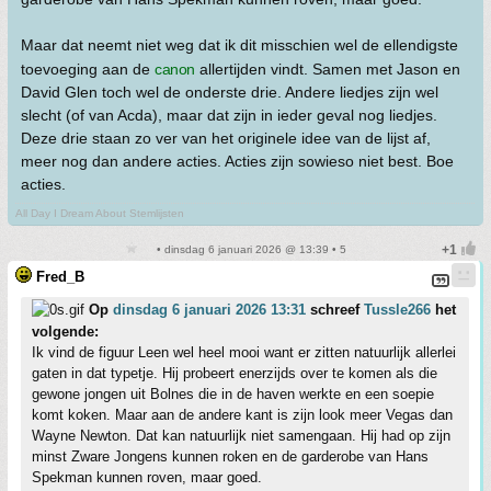
Maar dat neemt niet weg dat ik dit misschien wel de ellendigste
toevoeging aan de
canon
allertijden vindt. Samen met Jason en
David Glen toch wel de onderste drie. Andere liedjes zijn wel
slecht (of van Acda), maar dat zijn in ieder geval nog liedjes.
Deze drie staan zo ver van het originele idee van de lijst af,
meer nog dan andere acties. Acties zijn sowieso niet best. Boe
acties.
All Day I Dream About Stemlijsten
• dinsdag 6 januari 2026 @ 13:39 • 5
Fred_B
Op
dinsdag 6 januari 2026 13:31
schreef
Tussle266
het
volgende:
Ik vind de figuur Leen wel heel mooi want er zitten natuurlijk allerlei
gaten in dat typetje. Hij probeert enerzijds over te komen als die
gewone jongen uit Bolnes die in de haven werkte en een soepie
komt koken. Maar aan de andere kant is zijn look meer Vegas dan
Wayne Newton. Dat kan natuurlijk niet samengaan. Hij had op zijn
minst Zware Jongens kunnen roken en de garderobe van Hans
Spekman kunnen roven, maar goed.