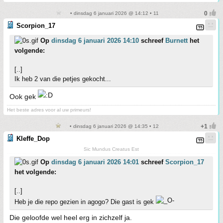
• dinsdag 6 januari 2026 @ 14:12 • 11
Scorpion_17
Op
dinsdag 6 januari 2026 14:10
schreef
Burnett
het
volgende:
[..]
Ik heb 2 van die petjes gekocht...
Ook gek
Het beste adres voor al uw primeurs!
• dinsdag 6 januari 2026 @ 14:35 • 12
Kleffe_Dop
Sic Mundus Creatus Est
Op
dinsdag 6 januari 2026 14:01
schreef
Scorpion_17
het volgende:
[..]
Heb je die repo gezien in agogo? Die gast is gek
Die geloofde wel heel erg in zichzelf ja.