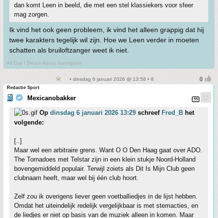
dan komt Leen in beeld, die met een stel klassiekers voor sfeer
mag zorgen.
Ik vind het ook geen probleem, ik vind het alleen grappig dat hij
twee karakters tegelijk wil zijn. Hoe we Leen verder in moeten
schatten als bruiloftzanger weet ik niet.
All Day I Dream About Stemlijsten
• dinsdag 6 januari 2026 @ 13:58 • 8
Redactie Sport
Mexicanobakker
Op
dinsdag 6 januari 2026 13:29
schreef
Fred_B
het
volgende:
[..]
Maar wel een arbitraire grens. Want O O Den Haag gaat over ADO.
The Tornadoes met Telstar zijn in een klein stukje Noord-Holland
bovengemiddeld populair. Terwijl zoiets als Dit Is Mijn Club geen
clubnaam heeft, maar wel bij één club hoort.
Zelf zou ik overigens liever geen voetballiedjes in de lijst hebben.
Omdat het uiteindelijk redelijk vergelijkbaar is met stemacties, en
de liedjes er niet op basis van de muziek alleen in komen. Maar