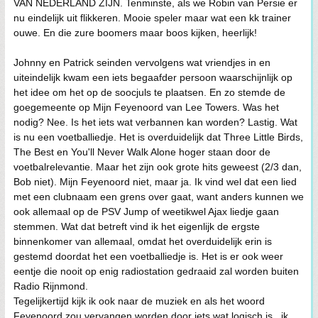
VAN NEDERLAND ZIJN. Tenminste, als we Robin van Persie er
nu eindelijk uit flikkeren. Mooie speler maar wat een kk trainer
ouwe. En die zure boomers maar boos kijken, heerlijk!
Johnny en Patrick seinden vervolgens wat vriendjes in en
uiteindelijk kwam een iets begaafder persoon waarschijnlijk op
het idee om het op de soocjuls te plaatsen. En zo stemde de
goegemeente op Mijn Feyenoord van Lee Towers. Was het
nodig? Nee. Is het iets wat verbannen kan worden? Lastig. Wat
is nu een voetballiedje. Het is overduidelijk dat Three Little Birds,
The Best en You'll Never Walk Alone hoger staan door de
voetbalrelevantie. Maar het zijn ook grote hits geweest (2/3 dan,
Bob niet). Mijn Feyenoord niet, maar ja. Ik vind wel dat een lied
met een clubnaam een grens over gaat, want anders kunnen we
ook allemaal op de PSV Jump of weetikwel Ajax liedje gaan
stemmen. Wat dat betreft vind ik het eigenlijk de ergste
binnenkomer van allemaal, omdat het overduidelijk erin is
gestemd doordat het een voetballiedje is. Het is er ook weer
eentje die nooit op enig radiostation gedraaid zal worden buiten
Radio Rijnmond.
Tegelijkertijd kijk ik ook naar de muziek en als het woord
Feyenoord zou vervangen worden door iets wat logisch is.. ik