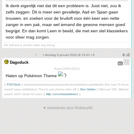
Ik denk eigenlijk niet dat dit een probleem is. Juist niet, zou ik
zelfs zeggen. Dit is meer een gevalletje, Aad en Sjaan gaan
trouwen, en zoeken voor de bruiloft voor één keer een nette
zanger in een pak, maar wel iemand die gewone mensen goed
begrijpt. En dan komt Leen in beeld, die met een stel klassiekers
voor sfeer mag zorgen.
De Sahara is zonder meer erg droog.
• dinsdag 6 januari 2026 @ 13:41 • 6
Dagoduck
Karel (2003-2022)
Haten op Pokémon Theme
||
FOK!Stok
|| tatatatatataatatatattaaaaapiediedieuwtididipieuwpidibididi She said I'll throw
myself away pididididum They're just photos after all! ||
Den Helder
|| Winnaar VBL Wijndal-
award 2020: beste AZ-user! ||
Mijn concertstatistieken
||
▼ Advertentie door Refinery89