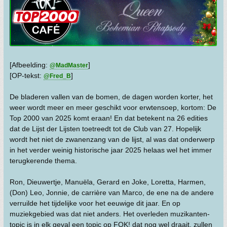
[Afbeelding:
]
@MadMaster
[OP-tekst:
]
@Fred_B
De bladeren vallen van de bomen, de dagen worden korter, het
weer wordt meer en meer geschikt voor erwtensoep, kortom: De
Top 2000 van 2025 komt eraan! En dat betekent na 26 edities
dat de Lijst der Lijsten toetreedt tot de Club van 27. Hopelijk
wordt het niet de zwanenzang van de lijst, al was dat onderwerp
in het verder weinig historische jaar 2025 helaas wel het immer
terugkerende thema.
Ron, Dieuwertje, Manuëla, Gerard en Joke, Loretta, Harmen,
(Don) Leo, Jonnie, de carrière van Marco, de ene na de andere
verruilde het tijdelijke voor het eeuwige dit jaar. En op
muziekgebied was dat niet anders. Het overleden muzikanten-
topic is in elk geval een topic op FOK! dat nog wel draait, zullen