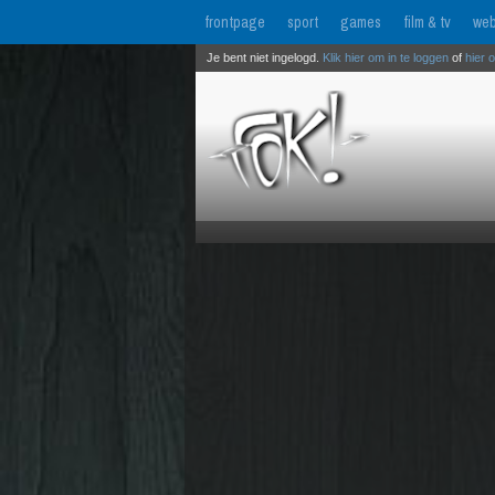
frontpage
sport
games
film & tv
web
Je bent niet ingelogd.
Klik hier om in te loggen
of
hier 