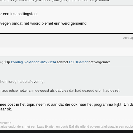
atoren zijn uiteraard gewoon vrijwilligers, die af en toe foutje maakt.
 een inschattingsfout
 vegen omdat het woord piemel erin werd genoemd
zondag
Op
zondag 5 oktober 2025 21:34
schreef
ESF1Gamer
het volgende:
t hem terug na de aflevering.
n zou ietsje netter zijn geweest als dat Lies dat had gezegd erbij had gezet.
ee post in het topic neem ik aan dat die ook naar het programma kijkt. En da
aar ok.
utlultrut
rige opdonders met een kaas fixatie., en Lucie Ball die gillend op een tafel staat in een oudbo