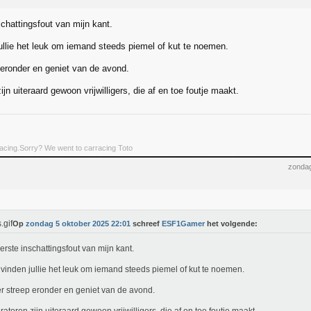
chattingsfout van mijn kant.
ullie het leuk om iemand steeds piemel of kut te noemen.
 eronder en geniet van de avond.
jn uiteraard gewoon vrijwilligers, die af en toe foutje maakt.
rracing.Sorry? We went to carracing Toto
zondag
Op
zondag 5 oktober 2025 22:01
schreef
ESF1Gamer
het volgende:
erste inschattingsfout van mijn kant.
vinden jullie het leuk om iemand steeds piemel of kut te noemen.
r streep eronder en geniet van de avond.