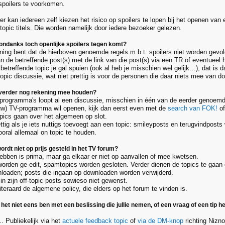
spoilers te voorkomen.
r kan iedereen zelf kiezen het risico op spoilers te lopen bij het openen van
 topic titels. Die worden namelijk door iedere bezoeker gelezen.
sondanks toch openlijke spoilers tegen komt?
ning bent dat de hierboven genoemde regels m.b.t. spoilers niet worden gevol
n de betreffende post(s) met de link van die post(s) via een TR of eventueel h
 betreffende topic je gal spuien (ook al heb je misschien wel gelijk…), dat is daa
topic discussie, wat niet prettig is voor de personen die daar niets mee van 
verder nog rekening mee houden?
programma's loopt al een discussie, misschien in één van de eerder genoemde
uw) TV-programma wil openen, kijk dan eerst even met de
search van FOK!
of
opics gaan over het algemeen op slot.
ttig als je iets nuttigs toevoegt aan een topic: smileyposts en terugvindposts
ooral allemaal on topic te houden.
rdt niet op prijs gesteld in het TV forum?
bben is prima, maar ga elkaar er niet op aanvallen of mee kwetsen.
orden ge-edit, spamtopics worden gesloten. Verder dienen de topics te gaan ov
nloaden; posts die ingaan op downloaden worden verwijderd.
n zijn off-topic posts sowieso niet gewenst.
iteraard de algemene policy, die elders op het forum te vinden is.
k het niet eens ben met een beslissing die jullie nemen, of een vraag of een tip h
.. Publiekelijk via het
actuele feedback topic
of
via de DM-knop
richting Nizno