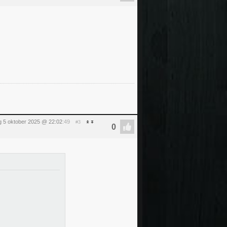
 5 oktober 2025 @ 22:02
:49
#3