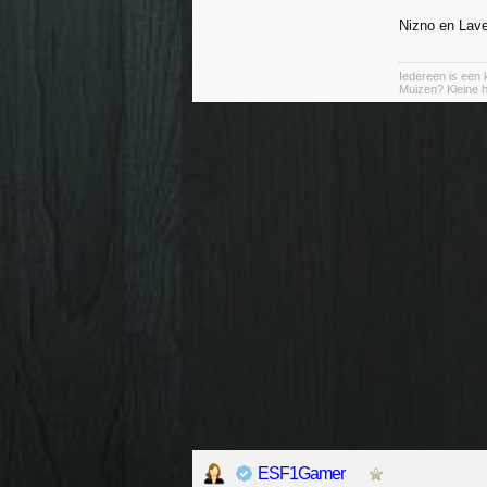
Nizno en Lave
Iedereen is een k
Muizen? Kleine ha
ESF1Gamer