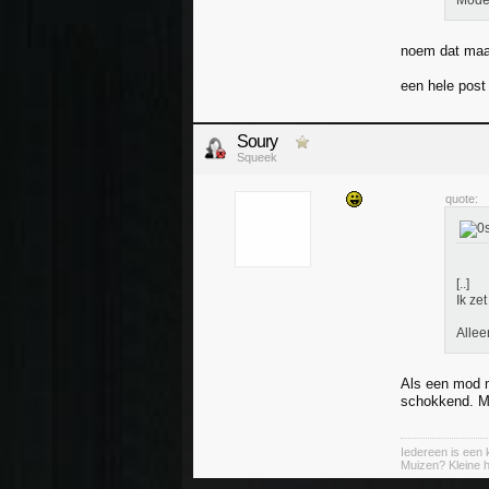
Moder
noem dat maar
een hele post
Soury
Squeek
quote:
[..]
Ik ze
Allee
Als een mod m
schokkend. M
Iedereen is een k
Muizen? Kleine ha