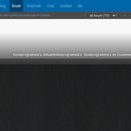
log
forum
fotoboek
chat
zoeken
dm
om een gratis account aan te maken
.
Kookprogramma's, Actualiteitenprogramma's, Spelprogramma's en Documentair