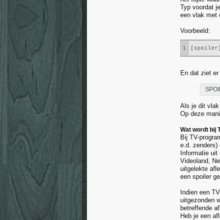
Typ voordat je
een vlak met 
Voorbeeld:
1
[spoiler
En dat ziet er 
SPOI
Als je dit vla
Op deze manier
Wat wordt bij
Bij TV-progra
e.d. zenders) 
Informatie uit
Videoland, Ne
uitgelekte af
een spoiler ge
Indien een T
uitgezonden w
betreffende a
Heb je een afl