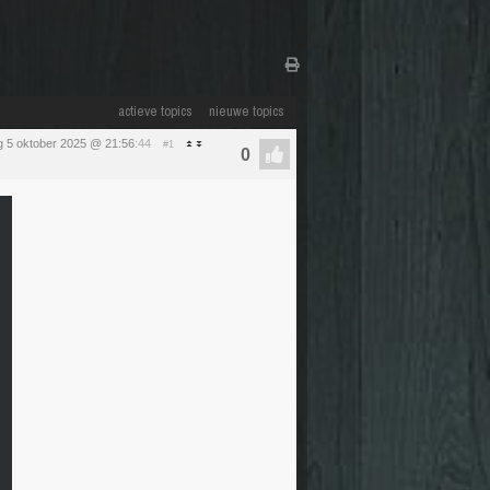
actieve topics
nieuwe topics
 5 oktober 2025 @ 21:56
:44
#1