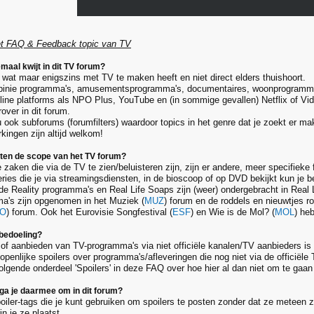
et FAQ & Feedback topic van TV
emaal kwijt in dit TV forum?
s wat maar enigszins met TV te maken heeft en niet direct elders thuishoort.
pinie programma's, amusementsprogramma's, documentaires, woonprogramma
nline platforms als NPO Plus, YouTube en (in sommige gevallen) Netflix of V
over in dit forum.
ok subforums (forumfilters) waardoor topics in het genre dat je zoekt er makke
kingen zijn altijd welkom!
uiten de scope van het TV forum?
aken die via de TV te zien/beluisteren zijn, zijn er andere, meer specifieke 
eries die je via streamingsdiensten, in de bioscoop of op DVD bekijkt kun je 
 de Reality programma's en Real Life Soaps zijn (weer) ondergebracht in Real
a's zijn opgenomen in het Muziek (
MUZ
) forum en de roddels en nieuwtjes ro
O
) forum. Ook het Eurovisie Songfestival (
ESF
) en Wie is de Mol? (
MOL
) he
 bedoeling?
 of aanbieden van TV-programma's via niet officiële kanalen/TV aanbieders is 
openlijke spoilers over programma's/afleveringen die nog niet via de officiële
olgende onderdeel 'Spoilers' in deze FAQ over hoe hier al dan niet om te gaan
 ga je daarmee om in dit forum?
oiler-tags die je kunt gebruiken om spoilers te posten zonder dat ze meteen z
in je ze plaatst.