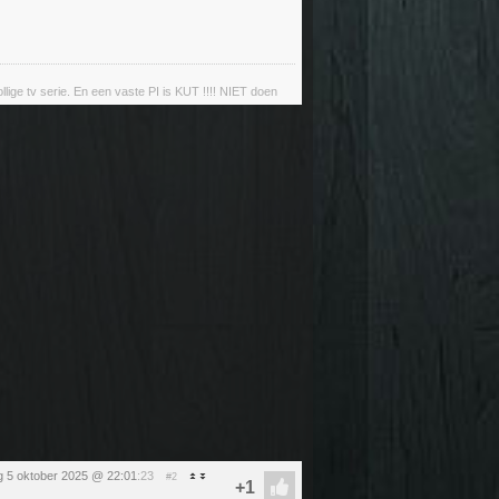
llige tv serie. En een vaste PI is KUT !!!! NIET doen
 5 oktober 2025 @ 22:01
:23
#2