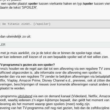
 een spoiler plaatst
tussen vierkante haken en typ
tussen vier
spoiler
/spoiler
daarin de tekst 'SPOILER'.
] De Titanic zinkt. [/spoiler]
dan uiteindelijk zo uit:
LER
k met je muis aanklikt, zie je de tekst die er binnen de spoiler-tags staat.
 kan iedereen zelf kiezen of ze een bepaalde spoiler wel of niet willen zien.
 TV-programma's gezien als een spoiler?
mma's houden we de regel aan dat tot een aflevering via een reguliere TV ze
officieel uitgezonden is, alle informatie over die aflevering een spoiler is.
 eerder dan via een reguliere TV zender te bekijken afleveringen via betaalplat
tflix, Viaplay, Amazon Prime, Disney Channel e.d., previews, ook al zitten die
leveringen, beschrijvingen of nieuws over komende afleveringen vanuit andere
plaatst te worden.
V-programma
uitsluitend
via een on demand kanaal (Videoland, Netflix, Amazon
ordt, waarbij iedereen z'n eigen kijktempo bepaalt, dan geldt het moment v
flevering als het moment waarop geen spoilers (meer) nodig zijn.
evering van het TV-programma zelf nog niet gezien, heb dan de zelfdiscipline 