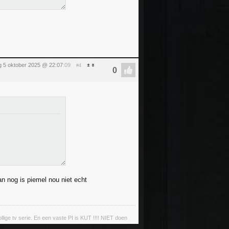
 5 oktober 2025 @ 22:07
:09
#4
n nog is piemel nou niet echt
llige tv serie. En een vaste PI is KUT !!!! NIET doen