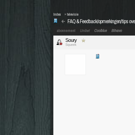
Index
»
televisie
FAQ & Feedback/opmerkingen/tips ove
abonnement
Unibet
Coolblue
Bitvavo
Soury
Squeek