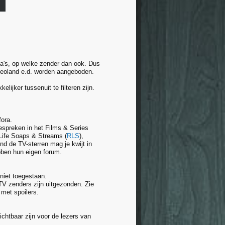
's, op welke zender dan ook. Dus
ideoland e.d. worden aangeboden.
lijker tussenuit te filteren zijn.
fora.
bespreken in het Films & Series
 Life Soaps & Streams (
RLS
),
nd de TV-sterren mag je kwijt in
bben hun eigen forum.
niet toegestaan.
 TV zenders zijn uitgezonden. Zie
 met spoilers.
ichtbaar zijn voor de lezers van