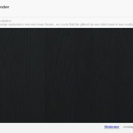
nderr
utlultrut
rige opdonders met een kaas fixatie., en Lucie Ball die gillend op een tafel staat in een oudbo
Moderator
zondag