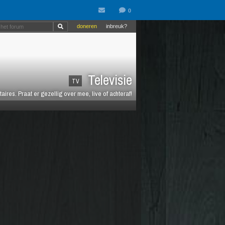
doneren
inbreuk?
Televisie
TV
es. Praat er gezellig over mee, live of achteraf!