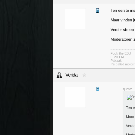
Ten eerste ins
Maar vinden j
Verder streep
Moderatoren zi
Fuck the EBU
Fuck FIA
Pakaak
It's called moto
Verida
quote:
Ten e
Maar 
Verde