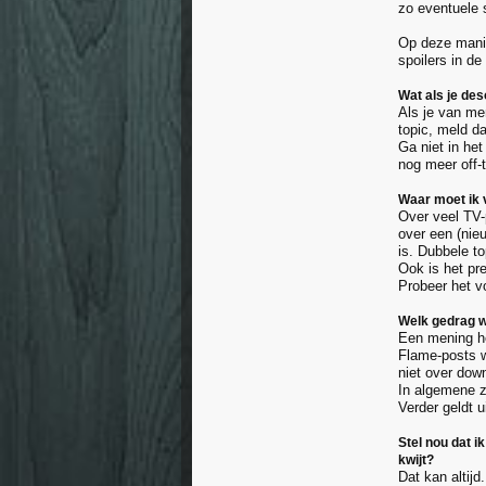
zo eventuele 
Op deze manie
spoilers in de
Wat als je de
Als je van me
topic, meld da
Ga niet in het
nog meer off-
Waar moet ik 
Over veel TV-
over een (nie
is. Dubbele t
Ook is het pre
Probeer het v
Welk gedrag wo
Een mening he
Flame-posts w
niet over dow
In algemene zi
Verder geldt u
Stel nou dat i
kwijt?
Dat kan altijd.