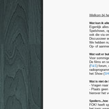
Welkom bij h
Wat kan ik all
Eigenlijk alle
Spelshows, o
ook die via o
Discussieer er
We hebben nu o
Op- of aanmer
Wat valt er b
Voor sommige z
De films en s
(
F&S
) forum,
radioprogramm
het Show (
SH
Wat is niet de
- Vragen naar
- Plaats geen 
hierover het v
Spoilers...hoe
FOK! heeft sp
het topic waar