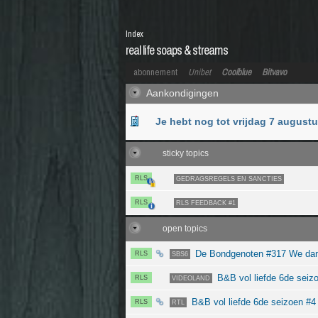
Index
real life soaps & streams
abonnement
Unibet
Coolblue
Bitvavo
Aankondigingen
Je hebt nog tot vrijdag 7 august
sticky topics
RLS
GEDRAGSREGELS EN SANCTIES
RLS
RLS FEEDBACK #1
open topics
De Bondgenoten #317 We dan
RLS
SBS6
B&B vol liefde 6de seizo
RLS
VIDEOLAND
B&B vol liefde 6de seizoen #4
RLS
RTL