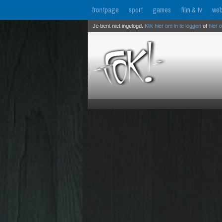
frontpage
sport
games
film & tv
web
Je bent niet ingelogd.
Klik hier om in te loggen
of
hier 