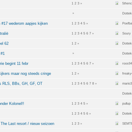
1
2
3
5thenc
»
Dottek
»
 #17 wederom aapjes kijken
1
2
3
4
5
Poefb
»
tralië
1
2
3
4
5
6
7
Soury
»
el 62
1
2
Dottek
»
 #1
Dottek
»
e begint 11 febr
1
2
3
4
5
6
7
roos9
»
ijkers maar nog steeds cringe
1
2
freaky
»
lds RLS, BBs, GH, GF, OT
1
2
3
4
5
6
7
8
mario
»
Dottek
nder Kolonel!!
1
2
3
4
5
pullup
»
1
2
3
4
5
6
Dottek
»
he Last resort / nieuw seizoen
1
2
3
SEMT
»