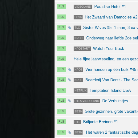
Paradise Hotel #1
RLS
VIDEOLAND
Het Zwaard van Damocles #2
RLS
SBS6
Sister Wives #5- 1 man, 3 ex-vro
RLS
TLC
Onderweg naar liefde 2de se
RLS
NPO 3
Watch Your Back
RLS
NPOSTART
Hele fijne jaarwisseling, en een g
RLS
Vier handen op één buik #45 
RLS
NPO3
Boerderij Van Dorst - The Se
RLS
NPO3
Temptation Island USA
RLS
NETFLIX
De Verhulstjes
RLS
RTL5/VIDEOLAND
Grote gezinnen, grote vakant
RLS
SBS6
Briljante Breinen #1
RLS
RTL
Het waren 2 fantastische da
RLS
SBS6