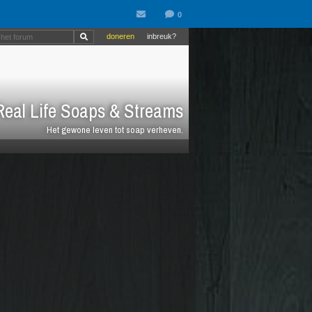
doneren
inbreuk?
eal Life Soaps & Streams
Het gewone leven tot soap verheven.