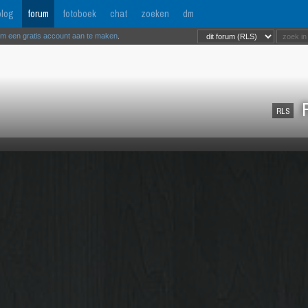
log
forum
fotoboek
chat
zoeken
dm
om een gratis account aan te maken
.
R
RLS