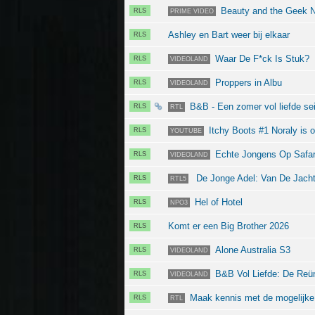
Beauty and the Geek 
RLS
PRIME VIDEO
Ashley en Bart weer bij elkaar
RLS
Waar De F*ck Is Stuk?
RLS
VIDEOLAND
Proppers in Albu
RLS
VIDEOLAND
B&B - Een zomer vol liefde s
RLS
RTL
Itchy Boots #1 Noraly is 
RLS
YOUTUBE
Echte Jongens Op Safar
RLS
VIDEOLAND
De Jonge Adel: Van De Jacht
RLS
RTL5
Hel of Hotel
RLS
NPO3
Komt er een Big Brother 2026
RLS
Alone Australia S3
RLS
VIDEOLAND
B&B Vol Liefde: De Reü
RLS
VIDEOLAND
Maak kennis met de mogelijke 
RLS
RTL