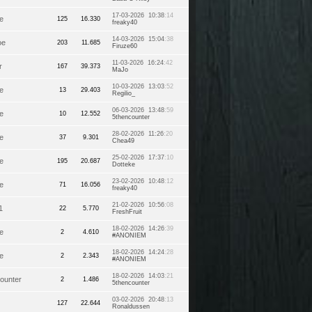
17-03-2026 10:38
:14
e
125
16.330
freaky40
14-03-2026 15:04
:38
oe
203
11.685
Firuze60
11-03-2026 16:24
:42
r
167
39.373
MaJo
10-03-2026 13:03
:52
e
13
29.403
Regilio_
06-03-2026 13:48
:59
e
10
12.552
5thencounter
28-02-2026 11:26
:20
e
37
9.301
Chea49
25-02-2026 17:37
:10
e
195
20.687
Dotteke
23-02-2026 10:48
:12
e
71
16.056
freaky40
21-02-2026 10:56
:08
1
22
5.770
FreshFruit
18-02-2026 14:26
:39
e
2
4.610
#ANONIEM
18-02-2026 14:24
:28
e
2
2.343
#ANONIEM
18-02-2026 14:03
:21
ounter
2
1.486
5thencounter
03-02-2026 20:48
:13
127
22.644
Ronaldussen