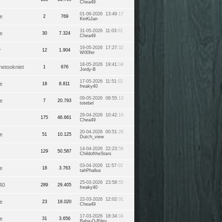
Chea49
01-06-2026 13:49
:17
e
2
769
KinKiJan
31-05-2026 11:03
:01
e
30
7.324
Chea49
19-05-2026 17:27
:32
r
12
1.904
W00fer
18-05-2026 19:41
:04
hetookniet
1
676
Jordy-B
17-05-2026 11:51
:02
e
18
8.811
freaky40
09-05-2026 08:55
:13
e
7
20.793
totebel
29-04-2026 10:42
:10
175
46.661
Chea49
20-04-2026 00:51
:26
e
51
10.125
Dutch_view
14-04-2026 22:23
:56
129
50.587
ChildoftheStars
03-04-2026 11:57
:02
e
18
3.763
tahPhallus
25-03-2026 23:58
:55
40
289
29.405
freaky40
22-03-2026 12:02
:01
e
23
18.020
Chea49
17-03-2026 18:34
:04
e
31
3.656
Baba-O-Riley