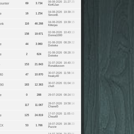
06-08-2026 21:27
:25
ounter
69
3.734
KinKiJan
04-08-2026 19:39
:28
e
16
1.254
SimonB.
04-08-2026 19:39
:15
ank
116
46.268
Killerjas
02-08-2026 10:43
:13
158
19.671
Donna1000
01-08-2026 08:29
:22
e
44
3.960
Dotteke
01-08-2026 08:28
:39
e
2
624
Dotteke
31-07-2026 16:40
:20
4
153
21.843
Ronaldussen
30-07-2026 11:58
:34
40
47
10.870
freaky40
30-07-2026 01:04
:18
390
183
12.363
chufi
e
0
288
29-07-2026 08:24
:53
28-07-2026 19:58
:14
117
11.067
Chanel5
17-07-2026 11:05
:43
e
125
24.819
Chea49
16-07-2026 16:38
:23
EX
53
1.766
Puzzie