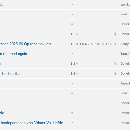
NL
spitsk
»
Paul
»
Dottek
»
1
2
Dottek
»
eizoen 2025 #6 Op roze hakken.
1
2
3
4
5
6
7
8
9
10
11
12
Soury
»
on the road again
TargaF
»
i
1
2
Dottek
»
 Tot Het Bal
1
2
Dottek
»
Japep
»
Paul
»
Dottek
nie
Dottek
»
hoofdpersonen van 'Winter Vol Liefde
Dottek
»