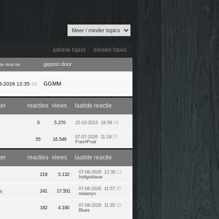
actieve topics
nieuwe topics
gepost door
te reactie
GGMM
8-2026 12:35
:36
ter
reacties
views
laatste reactie
0
5.270
25-10-2023 18:58
:19
07-07-2026 11:18
:57
55
16.548
FreshFruit
ter
reacties
views
laatste reactie
07-08-2026 12:30
:13
219
5.132
Indigoblauw
07-08-2026 11:57
:05
e
241
17.501
nelaeryn
07-08-2026 11:35
:15
162
4.190
Blues