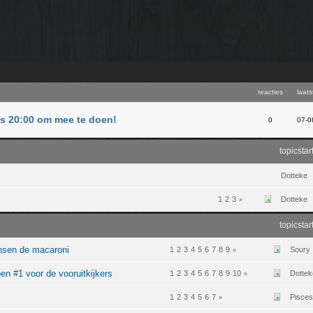
reacties
laats
us 20:00 om mee te doen!
0
07-0
topicstar
Dotteke
1
2
3
Dotteke
»
topicstar
sen de macaroni
1
2
3
4
5
6
7
8
9
Soury
»
en #1 voor de vooruitkijkers
1
2
3
4
5
6
7
8
9
10
Dottek
»
1
2
3
4
5
6
7
Pisces
»