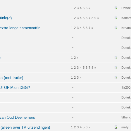
1
2
3
4
5
6
Dottek
»
nie(-t)
1
2
3
4
5
6
7
8
9
Kanar
»
 extra lange samenvattin
1
2
3
4
5
6
7
Kreato
»
Dottek
»
Dottek
»
ë
1
2
Dottek
»
1
2
3
4
5
6
7
8
Dottek
»
 (met trailer)
1
2
3
Dottek
»
, UTOPIA en DBG?
Ilja200
»
Dottek
»
Dottek
»
i van Oud Deelnemers
5thenc
»
(alleen over TV uitzendingen)
1
2
3
4
5
6
maily
»