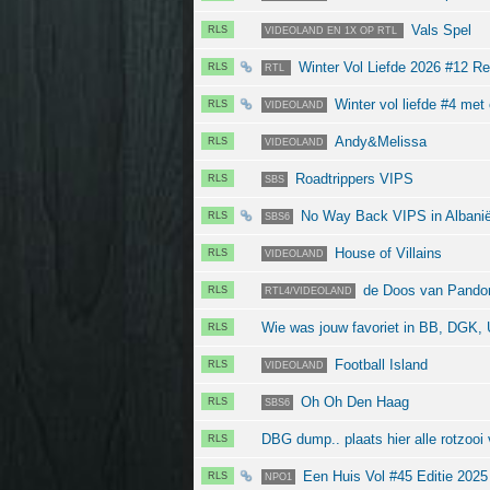
Vals Spel
RLS
VIDEOLAND EN 1X OP RTL
Winter Vol Liefde 2026 #12 Reü
RLS
RTL
Winter vol liefde #4 met
RLS
VIDEOLAND
Andy&Melissa
RLS
VIDEOLAND
Roadtrippers VIPS
RLS
SBS
No Way Back VIPS in Albani
RLS
SBS6
House of Villains
RLS
VIDEOLAND
de Doos van Pandora
RLS
RTL4/VIDEOLAND
Wie was jouw favoriet in BB, DGK
RLS
Football Island
RLS
VIDEOLAND
Oh Oh Den Haag
RLS
SBS6
DBG dump.. plaats hier alle rotzoo
RLS
Een Huis Vol #45 Editie 2025 
RLS
NPO1