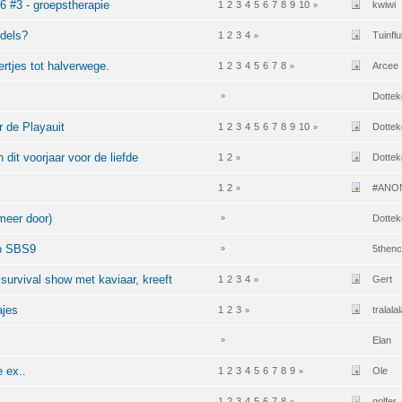
6 #3 - groepstherapie
1
2
3
4
5
6
7
8
9
10
kwiwi
»
dels?
1
2
3
4
Tuinflu
»
rtjes tot halverwege.
1
2
3
4
5
6
7
8
Arcee
»
Dottek
»
r de Playauit
1
2
3
4
5
6
7
8
9
10
Dottek
»
dit voorjaar voor de liefde
1
2
Dottek
»
1
2
#ANO
»
meer door)
Dottek
»
op SBS9
5thenc
»
survival show met kaviaar, kreeft
1
2
3
4
Gert
»
ajes
1
2
3
tralalal
»
Elan
»
e ex..
1
2
3
4
5
6
7
8
9
Ole
»
1
2
3
4
5
6
7
8
golfer