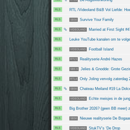
RTL4
RTL /Videoland B&B Vol Liefde: Ho
RLS
Survive Your Family
RLS
SBS6
Married at First Sight #
RLS
VIDEOLAND
Leuke YouTube kanalen om te volg
RLS
Football Island
RLS
VIDEOLAND
Realityserie André Hazes
RLS
RTL5
Jelies & Gnodde: Grote Gezi
RLS
SBS 6
Only Joling vervolg zaterdag 
RLS
RTL4
Chateau Meiland #19 La Dolc
RLS
SBS6
Echte meisjes in de jung
RLS
VIDEOLAND
Big Brother 2026? (geen BB meer) z
RLS
Nieuwe realityserie De Bogaar
RLS
SBS6
StukTV’s ‘De Drop
RLS
VIDEOLAND