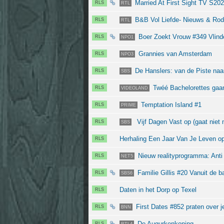
Married At First Sight TV S202
RLS
RTL
B&B Vol Liefde- Nieuws & Rod
RLS
RTL
Boer Zoekt Vrouw #349 Vlinde
RLS
NPO1
Grannies van Amsterdam
RLS
NPO3
De Hanslers: van de Piste naa
RLS
SBS
Twéé Bachelorettes gaan 
RLS
VIDEOLAND
Temptation Island #1
RLS
PRIME
Vijf Dagen Vast op (gaat niet 
RLS
SBS
Herhaling Een Jaar Van Je Leven 
RLS
Nieuw realityprogramma: Anti 
RLS
NET5
Familie Gillis #20 Vanuit de b
RLS
SBS6
Daten in het Dorp op Texel
RLS
First Dates #852 praten over j
RLS
BNN
De Augurkenkoning
RLS