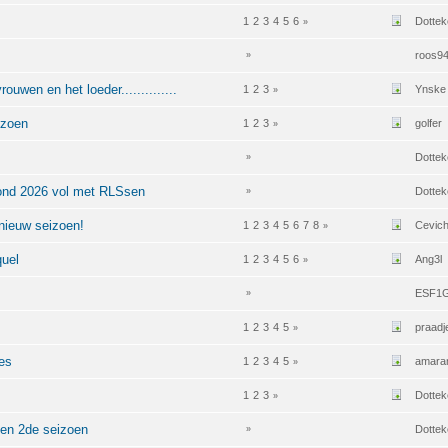
1
2
3
4
5
6
Dottek
»
roos9
»
uwen en het loeder..............
1
2
3
Ynske
»
izoen
1
2
3
golfer
»
Dottek
»
ezond 2026 vol met RLSsen
Dottek
»
nieuw seizoen!
1
2
3
4
5
6
7
8
Cevic
»
quel
1
2
3
4
5
6
Ang3l
»
ESF1
»
1
2
3
4
5
praadj
»
ies
1
2
3
4
5
amara
»
1
2
3
Dottek
»
gen 2de seizoen
Dottek
»