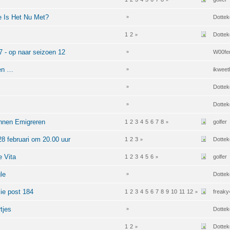
»
e Is Het Nu Met?
Dottek
»
1
2
Dottek
»
47 - op naar seizoen 12
W00fe
»
en …
ikweet
»
Dottek
»
Dottek
»
nnen Emigreren
1
2
3
4
5
6
7
8
golfer
»
28 februari om 20.00 uur
1
2
3
Dottek
»
e Vita
1
2
3
4
5
6
golfer
»
le
Dottek
»
ie post 184
1
2
3
4
5
6
7
8
9
10
11
12
freaky
»
tjes
Dottek
»
1
2
Dottek
»