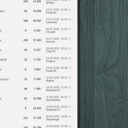
14-07-2026 21:32
:01
234
14.491
W00fer
14-07-2026 11:28
:29
itert
94
24.956
freaky40
10-07-2026 10:44
:35
186
58.562
Lienekien
08-07-2026 11:00
:18
e
8
8.452
Chea49
02-07-2026 14:42
:27
e
249
27.363
Nemrut
26-06-2026 10:33
:16
e
30
5.347
ThijsTH
24-06-2026 16:22
:29
NIEM
32
5.729
Utopica
23-06-2026 00:48
:24
e
6
3.862
freaky40
19-06-2026 05:11
:14
ounter
15
2.200
dbgfan
18-06-2026 12:00
:26
98
7.495
Nielojram75
11-06-2026 00:01
:16
a
62
18.369
GereDathan
10-06-2026 20:02
:23
6
15.420
Nielojram75
08-06-2026 19:59
:45
212
17.148
Sapstengel
03-06-2026 07:59
:43
180
63.799