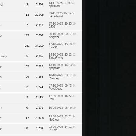
14-11-2025 12:52
:42
ool
2
2.202
spitskool
09-11-2025 02:12
:58
13
23.098
dikkedaniel
27-10-2025 19:35
:19
e
7
2.918
JJ76
20-10-2025 00:37
:30
e
25
7.706
rickyszz
17-10-2025 15:38
:22
281
24.299
roos94
14-10-2025 15:23
:02
lorio
5
2.855
TargaFlorio
13-10-2025 14:33
:04
e
35
7.528
spapaars
10-10-2025 03:57
:56
e
29
7.266
Cosima
07-10-2025 09:43
:54
k
2
1.744
PoesDoos
17-09-2025 16:52
:31
3
2.115
Paul
e
0
1.576
16-09-2025 08:46
:19
12-09-2025 22:51
:44
e
17
23.628
NoCigar
02-09-2025 14:01
:54
e
8
1.739
Puzzie