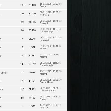
15-01-2026 21:33
:58
e
135
25.103
Soury
09-01-2026 17:02
:27
4
10
40.639
freaky40
08-01-2026 16:45
:02
59
84.035
Chea49
05-01-2026 11:13
:20
66
58.726
Duderinnetje
04-01-2026 15:01
:36
e
7
15.945
freaky40
01-01-2026 13:11
:42
e
5
1.567
lojanda
27-12-2025 08:11
:42
he
190
39.651
roos94
25-12-2025 11:42
:47
140
12.912
Duderinnetje
21-12-2025 13:22
:58
Gamer
17
5.648
roos94
05-12-2025 09:39
:39
e
122
49.841
StevenHyde
26-11-2025 21:21
:37
nta
113
71.222
ChildoftheStars
26-11-2025 18:20
:23
e
58
8.798
Nizno
17-11-2025 19:00
:58
e
1
1.535
Pino112