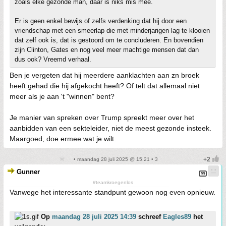
zoals elke gezonde man, daar is niks mis mee.
Er is geen enkel bewijs of zelfs verdenking dat hij door een
vriendschap met een smeerlap die met minderjarigen lag te klooien
dat zelf ook is, dat is gestoord om te concluderen. En bovendien
zijn Clinton, Gates en nog veel meer machtige mensen dat dan
dus ook? Vreemd verhaal.
Ben je vergeten dat hij meerdere aanklachten aan zn broek
heeft gehad die hij afgekocht heeft? Of telt dat allemaal niet
meer als je aan 't "winnen" bent?
Je manier van spreken over Trump spreekt meer over het
aanbidden van een sekteleider, niet de meest gezonde insteek.
Maargoed, doe ermee wat je wilt.
• maandag 28 juli 2025 @ 15:21 • 3
Gunner
#teamkroegenlos
Vanwege het interessante standpunt gewoon nog even opnieuw.
Op
maandag 28 juli 2025 14:39
schreef
Eagles89
het