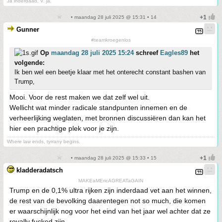
Ja inderdaad, V. ja.
• maandag 28 juli 2025 @ 15:31 • 14
Gunner
#teamkroegenlos
Op
maandag 28 juli 2025 15:24
schreef
Eagles89
het
volgende:
Ik ben wel een beetje klaar met het onterecht constant bashen van
Trump,
Mooi. Voor de rest maken we dat zelf wel uit.
Wellicht wat minder radicale standpunten innemen en de
verheerlijking weglaten, met bronnen discussiëren dan kan het
hier een prachtige plek voor je zijn.
Where law ends, tyrrany begins.
• maandag 28 juli 2025 @ 15:33 • 15
kladderadatsch
MAKEaMEricAGREATaGAIN
Trump en de 0,1% ultra rijken zijn inderdaad vet aan het winnen,
de rest van de bevolking daarentegen not so much, die komen
er waarschijnlijk nog voor het eind van het jaar wel achter dat ze
royally fucked zijn.