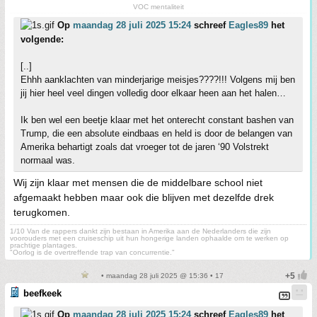
VOC mentaliteit
Op
maandag 28 juli 2025 15:24
schreef
Eagles89
het
volgende:
[..]
Ehhh aanklachten van minderjarige meisjes????!!! Volgens mij ben
jij hier heel veel dingen volledig door elkaar heen aan het halen…
Ik ben wel een beetje klaar met het onterecht constant bashen van
Trump, die een absolute eindbaas en held is door de belangen van
Amerika behartigt zoals dat vroeger tot de jaren ‘90 Volstrekt
normaal was.
Wij zijn klaar met mensen die de middelbare school niet
afgemaakt hebben maar ook die blijven met dezelfde drek
terugkomen.
1/10 Van de rappers dankt zijn bestaan in Amerika aan de Nederlanders die zijn
voorouders met een cruiseschip uit hun hongerige landen ophaalde om te werken op
prachtige plantages.
"Oorlog is de overtreffende trap van concurrentie."
• maandag 28 juli 2025 @ 15:36 • 17
beefkeek
Op
maandag 28 juli 2025 15:24
schreef
Eagles89
het