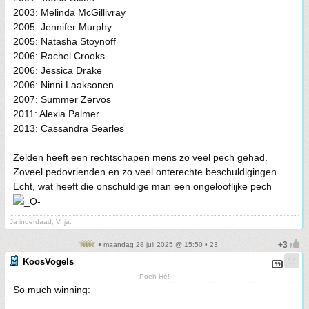
2003: Melinda McGillivray
2005: Jennifer Murphy
2005: Natasha Stoynoff
2006: Rachel Crooks
2006: Jessica Drake
2006: Ninni Laaksonen
2007: Summer Zervos
2011: Alexia Palmer
2013: Cassandra Searles
Zelden heeft een rechtschapen mens zo veel pech gehad.
Zoveel pedovrienden en zo veel onterechte beschuldigingen.
Echt, wat heeft die onschuldige man een ongelooflijke pech
Ja inderdaad, V. ja.
• maandag 28 juli 2025 @ 15:50 • 23
KoosVogels
Poeh Hé!
So much winning: