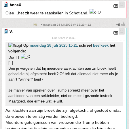
AnneX
Ojee…het zit weer te raaskallen in Schotland.
• maandag 28 juli 2025 @ 15:29 • 12
V.
Like tears in rain...
Op
maandag 28 juli 2025 15:21
schreef
beefkeek
het
volgende:
Die TT
[..]
Ben je vergeten dat hij meerdere aanklachten aan zn broek heeft
gehad die hij afgekocht heeft? Of telt dat allemaal niet meer als je
aan 't "winnen" bent?
Je manier van spreken over Trump spreekt meer over het
aanbidden van een sekteleider, niet de meest gezonde insteek.
Maargoed, doe ermee wat je wilt.
Aanklachten aan zijn broek die zijn afgekocht, of gestopt omdat
de vrouwen te ernstig werden bedreigd.
Meerdere getuigenissen van vrouwen die Trump hebben
beziggezien bij Epstein, waaronder een vrouw die bijna door