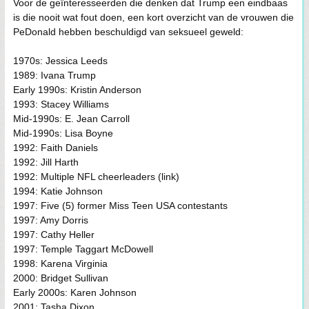
Voor de geïnteresseerden die denken dat Trump een eindbaas
is die nooit wat fout doen, een kort overzicht van de vrouwen die
PeDonald hebben beschuldigd van seksueel geweld:
1970s: Jessica Leeds
1989: Ivana Trump
Early 1990s: Kristin Anderson
1993: Stacey Williams
Mid-1990s: E. Jean Carroll
Mid-1990s: Lisa Boyne
1992: Faith Daniels
1992: Jill Harth
1992: Multiple NFL cheerleaders (link)
1994: Katie Johnson
1997: Five (5) former Miss Teen USA contestants
1997: Amy Dorris
1997: Cathy Heller
1997: Temple Taggart McDowell
1998: Karena Virginia
2000: Bridget Sullivan
Early 2000s: Karen Johnson
2001: Tasha Dixon