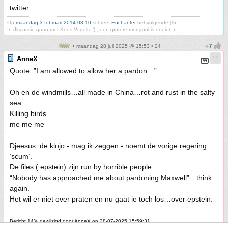
twitter
Op
maandag 3 februari 2014 08:10
schreef
Enchanter
het volgende:[/b]
In discussie gaan met Koos Vogels :') , een grotere mongool is er niet :r
• maandag 28 juli 2025 @ 15:53 • 24
AnneX
Quote..”I am allowed to allow her a pardon…”
Oh en de windmills…all made in China…rot and rust in the salty
sea…
Killing birds..
me me me
Djeesus..de klojo - mag ik zeggen - noemt de vorige regering
‘scum’.
De files ( epstein) zijn run by horrible people.
“Nobody has approached me about pardoning Maxwell”…think
again.
Het wil er niet over praten en nu gaat ie toch los…over epstein.
Bericht 14% gewijzigd door AnneX op 28-07-2025 15:59:31