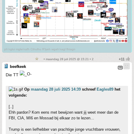
ph'nglui mglw'nafh Cthulhu R'lyeh wgah'nagl fhtagn
• maandag 28 juli 2025 @ 15:21 • 2
beefkeek
Die TT
Op
maandag 28 juli 2025 14:39
schreef
Eagles89
het
volgende:
[..]
Ehh pardon? Kom eens met bewijzen want jij weet meer dan de
FBI, CIA, MI6 en Mossad bij elkaar zo te lezen…
Trump is een liefhebber van prachtige jonge vruchtbare vrouwen,