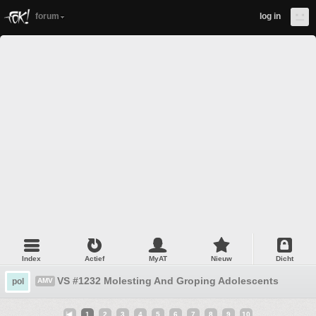
forum
log in
Index
Actief
MyAT
Nieuw
Dicht
VS #1232 Molesting And Groping Adolescents
pol
AMV
1
2
3
4
5
6
7
8
9
10