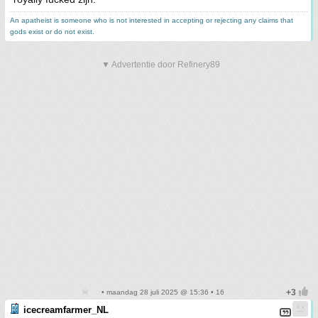
An apatheist is someone who is not interested in accepting or rejecting any claims that
gods exist or do not exist.
▼ Advertentie door Refinery89
• maandag 28 juli 2025 @ 15:36 • 16
icecreamfarmer_NL