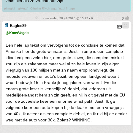
zelfs niet als ze vruchtbaar zijn.
ph'nglui mglw'nafh Cthulhu R'lyeh wgah'nagl fhtagn
• maandag 28 juli 2025 @ 15:22 • 6
Eagles89
@KoosVogels
Een hele lap tekst om vervolgens tot de conclusie te komen dat
Amerika hier de grote winnaar is. Juist. Trump is een complete
idioot volgens velen hier, een grote clown, die compleet mislukt
zou zijn als zakenman maar wel al zn hele leven in zijn eigen
vliegtuig van 100 miljoen met zn naam erop rondvliegt, de
mooiste vrouwen en auto’s bezit, en op een landgoed woont
waar Lodewijk 15 in Frankrijk nog jaloers van wordt. En die
enorm grote loser is kennelijk zó debiel, dat iedereen uit
medelijden/angst hem zn zin geeft, en hij in dit geval met de EU
voor de zoveelste keer een enorme winst pakt. Juist. Ik ga
volgende keer een auto kopen bij de dealer met een vraagprijs
van 40k, ik acteer als een complete debiel, en ik rijd bij de dealer
weg met de auto voor 30k. Zoiets? WINNING.