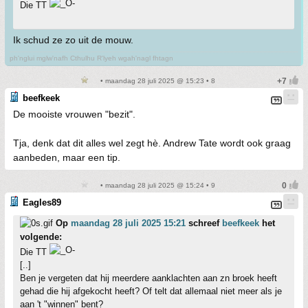
Die TT
Ik schud ze zo uit de mouw.
ph'nglui mglw'nafh Cthulhu R'lyeh wgah'nagl fhtagn
• maandag 28 juli 2025 @ 15:23 • 8
beefkeek
De mooiste vrouwen "bezit".
Tja, denk dat dit alles wel zegt hè. Andrew Tate wordt ook graag
aanbeden, maar een tip.
• maandag 28 juli 2025 @ 15:24 • 9
Eagles89
Op
maandag 28 juli 2025 15:21
schreef
beefkeek
het
volgende:
Die TT
[..]
Ben je vergeten dat hij meerdere aanklachten aan zn broek heeft
gehad die hij afgekocht heeft? Of telt dat allemaal niet meer als je
aan 't "winnen" bent?