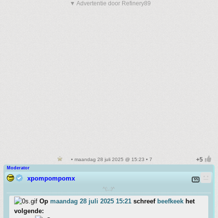
▼ Advertentie door Refinery89
• maandag 28 juli 2025 @ 15:23 • 7
Moderator
xpompompomx
^(;,;)^
Op
maandag 28 juli 2025 15:21
schreef
beefkeek
het
volgende: