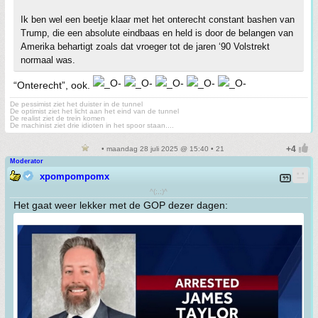
Ik ben wel een beetje klaar met het onterecht constant bashen van
Trump, die een absolute eindbaas en held is door de belangen van
Amerika behartigt zoals dat vroeger tot de jaren ‘90 Volstrekt
normaal was.
“Onterecht”, ook.
De pessimist ziet het duister in de tunnel
De optimist ziet het licht aan het eind van de tunnel
De realist ziet de trein komen
De machinist ziet drie idioten in het spoor staan....
• maandag 28 juli 2025 @ 15:40 • 21
Moderator
xpompompomx
^(;,;)^
Het gaat weer lekker met de GOP dezer dagen: