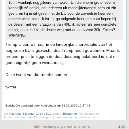
15 in Frankrijk nog jaloers van wordt. En die enorm grote loser is
kennelijk zó debiel, dat iedereen uit medelijden/angst hem zn zin
geeft, en hij in dit geval met de EU voor de zoveelste keer een
enorme winst pakt. Juist. Ik ga volgende keer een auto kopen bij
de dealer met een vraagprijs van 40k, ik acteer als een complete
debiel, en ik rijd bij de dealer weg met de auto voor 30k. Zoiets?
WINNING.
Trump is een winnaar in de kinderlijke interpretatie van het
begrip: de EU is gezwicht, dus Trump heeft gewonnen. Maar ik
probeer je uit te leggen de deal dusdanig belabberd is, dat er
geen eigenlijk geen winnaars zijn.
Deze tweet vat dat redelijk samen:
twitter
Bericht 0% gewijzigd door KoosVogels op 28-07-2025 15:37:43
Op
maandag 3 februari 2014 08:10
schreef
Enchanter
het volgende:[/b]
In discussie gaan met Koos Vogels :') , een grotere mongool is er niet :r
• maandag 28 juli 2025 @ 15:26 • 11