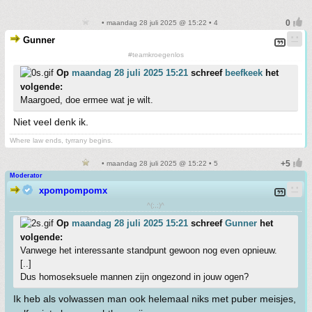
• maandag 28 juli 2025 @ 15:22 • 4
Gunner
#teamkroegenlos
Op
maandag 28 juli 2025 15:21
schreef
beefkeek
het
volgende:
Maargoed, doe ermee wat je wilt.
Niet veel denk ik.
Where law ends, tyrrany begins.
• maandag 28 juli 2025 @ 15:22 • 5
Moderator
xpompompomx
^(;,;)^
Op
maandag 28 juli 2025 15:21
schreef
Gunner
het
volgende:
Vanwege het interessante standpunt gewoon nog even opnieuw.
[..]
Dus homoseksuele mannen zijn ongezond in jouw ogen?
Ik heb als volwassen man ook helemaal niks met puber meisjes,