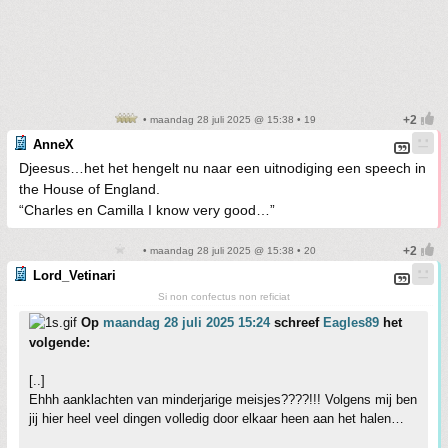
• maandag 28 juli 2025 @ 15:38 • 19
AnneX
Djeesus…het het hengelt nu naar een uitnodiging een speech in
the House of England.
“Charles en Camilla I know very good…”
• maandag 28 juli 2025 @ 15:38 • 20
Lord_Vetinari
Si non confectus non reficiat
Op
maandag 28 juli 2025 15:24
schreef
Eagles89
het
volgende:
[..]
Ehhh aanklachten van minderjarige meisjes????!!! Volgens mij ben
jij hier heel veel dingen volledig door elkaar heen aan het halen…