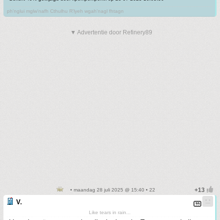
ph'nglui mglw'nafh Cthulhu R'lyeh wgah'nagl fhtagn
▼ Advertentie door Refinery89
• maandag 28 juli 2025 @ 15:40 • 22
V.
Like tears in rain...