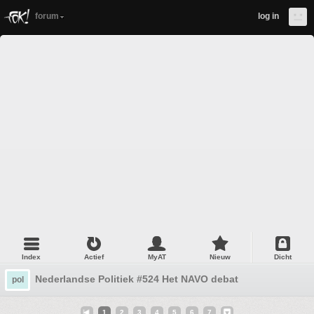
forum
log in
Index
Actief
MyAT
Nieuw
Dicht
Nederlandse Politiek #524 Het NAVO debat
pol
1
2
3
4
5
6
7