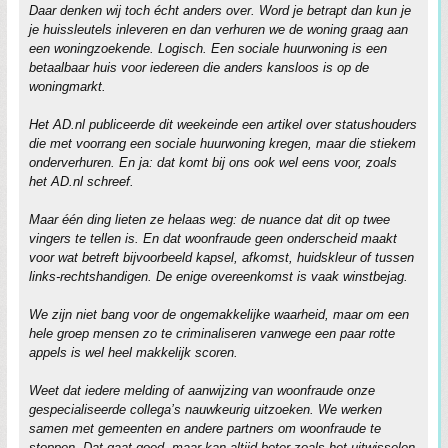
Daar denken wij toch écht anders over. Word je betrapt dan kun je
je huissleutels inleveren en dan verhuren we de woning graag aan
een woningzoekende. Logisch. Een sociale huurwoning is een
betaalbaar huis voor iedereen die anders kansloos is op de
woningmarkt.
Het AD.nl publiceerde dit weekeinde een artikel over statushouders
die met voorrang een sociale huurwoning kregen, maar die stiekem
onderverhuren. En ja: dat komt bij ons ook wel eens voor, zoals
het AD.nl schreef.
Maar één ding lieten ze helaas weg: de nuance dat dit op twee
vingers te tellen is. En dat woonfraude geen onderscheid maakt
voor wat betreft bijvoorbeeld kapsel, afkomst, huidskleur of tussen
links-rechtshandigen. De enige overeenkomst is vaak winstbejag.
We zijn niet bang voor de ongemakkelijke waarheid, maar om een
hele groep mensen zo te criminaliseren vanwege een paar rotte
appels is wel heel makkelijk scoren.
Weet dat iedere melding of aanwijzing van woonfraude onze
gespecialiseerde collega’s nauwkeurig uitzoeken. We werken
samen met gemeenten en andere partners om woonfraude te
stoppen. Dat gaat goed, maar kan altijd beter zoals het uitwisselen