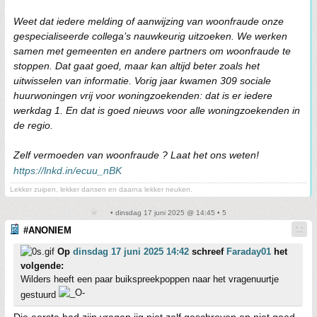
Weet dat iedere melding of aanwijzing van woonfraude onze
gespecialiseerde collega’s nauwkeurig uitzoeken. We werken
samen met gemeenten en andere partners om woonfraude te
stoppen. Dat gaat goed, maar kan altijd beter zoals het
uitwisselen van informatie. Vorig jaar kwamen 309 sociale
huurwoningen vrij voor woningzoekenden: dat is er iedere
werkdag 1. En dat is goed nieuws voor alle woningzoekenden in
de regio.
Zelf vermoeden van woonfraude ? Laat het ons weten!
https://lnkd.in/ecuu_nBK
Lekker zuipen, lekker dansen en daarna lekker neuken.
• dinsdag 17 juni 2025 @ 14:45 • 5
#ANONIEM
Op
dinsdag 17 juni 2025 14:42
schreef
Faraday01
het
volgende:
Wilders heeft een paar buikspreekpoppen naar het vragenuurtje
gestuurd