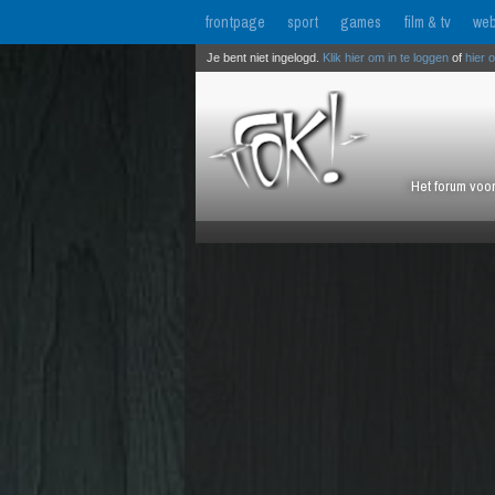
frontpage
sport
games
film & tv
web
Je bent niet ingelogd.
Klik hier om in te loggen
of
hier 
Het forum voor