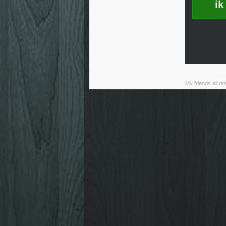
ik
My friends all dr