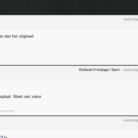
woensdag
r dan het origineel
Redactie Frontpage / Sport
woensdag
mplaat. Weet niet zeker
ive horses
woensdag