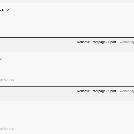
 n roll
Redactie Frontpage / Sport
woensdag
e
ive horses
Redactie Frontpage / Sport
woensdag
ive horses