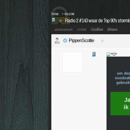
Index
»
muziek
Radio 2 #143 waar de Top 90's storml
abonnement
Unibet
Coolblue
Bitvavo
PippenScottie
om dez
noodzake
gebruik
J
ik