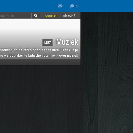
doneren
inbreuk?
Muziek
MUZ
artiest, op de radio of op een festival! Hier kun je
e weldoordachte kritische noten kwijt over muziek