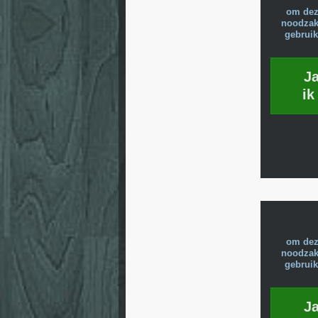
om dez
noodzake
gebruik
J
ik
om dez
noodzake
gebruik
J