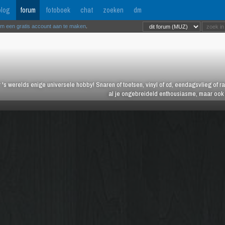
log
forum
fotoboek
chat
zoeken
dm
om een gratis account aan te maken
.
 's werelds enige universele hobby! Snaren of toetsen, vinyl of cd, eendagsvlieg of ras
al je ongebreideld enthousiasme, maar ook j