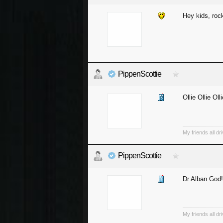
Hey kids, rock
PippenScottie
Ollie Ollie Olli
My friends all dr
PippenScottie
Dr Alban God!
My friends all dr