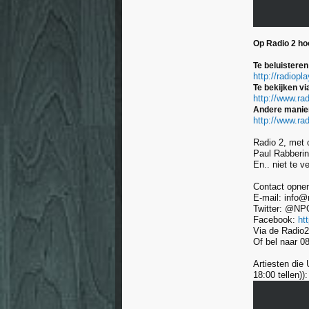
Op Radio 2 hoo
Te beluisteren
http://radiopla
Te bekijken vi
http://www.rad
Andere manier
http://www.rad
Radio 2, met 
Paul Rabberin
En.. niet te v
Contact opne
E-mail: info@
Twitter: @NP
Facebook:
ht
Via de Radio
Of bel naar 
Artiesten die
18:00 tellen)):