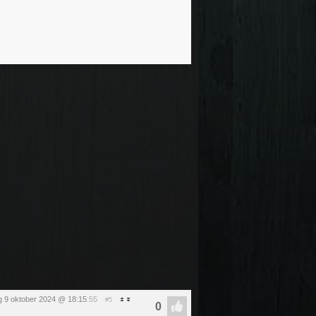
 9 oktober 2024 @ 18:15
:55
#5