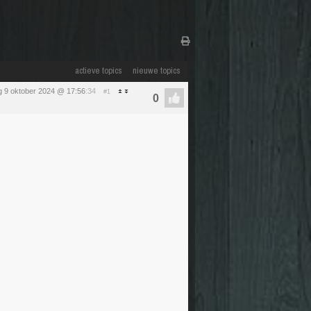
actieve topics
nieuwe topics
 9 oktober 2024 @ 17:56
:34
#1