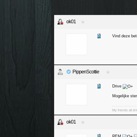
ok01
Vind deze bete
PippenScottie
Drive
Mogelijke ste
My friends all dr
ok01
REM