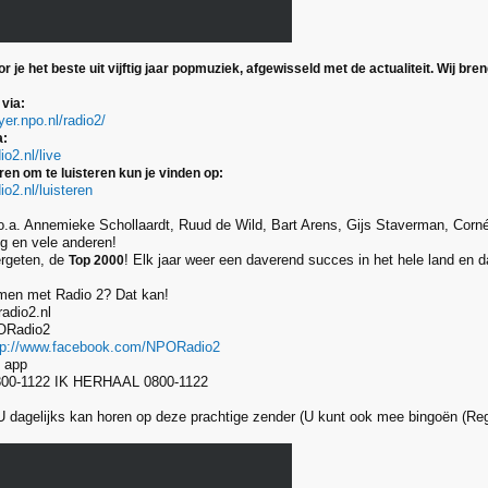
r je het beste uit vijftig jaar popmuziek, afgewisseld met de actualiteit. Wij
 via:
yer.npo.nl/radio2/
a:
io2.nl/live
en om te luisteren kun je vinden op:
io2.nl/luisteren
o.a. Annemieke Schollaardt, Ruud de Wild, Bart Arens, Gijs Staverman, Corné
g en vele anderen!
ergeten, de
! Elk jaar weer een daverend succes in het hele land en d
Top 2000
men met Radio 2? Dat kan!
radio2.nl
ORadio2
tp://www.facebook.com/NPORadio2
2 app
0800-1122 IK HERHAAL 0800-1122
 U dagelijks kan horen op deze prachtige zender (U kunt ook mee bingoën (Re