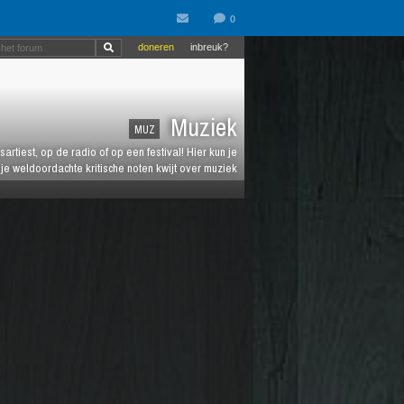
doneren
inbreuk?
Muziek
MUZ
artiest, op de radio of op een festival! Hier kun je
e weldoordachte kritische noten kwijt over muziek