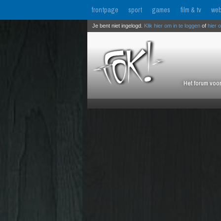
frontpage
sport
games
film & tv
web
Je bent niet ingelogd.
Klik hier om in te loggen
of
hier 
Het forum voor