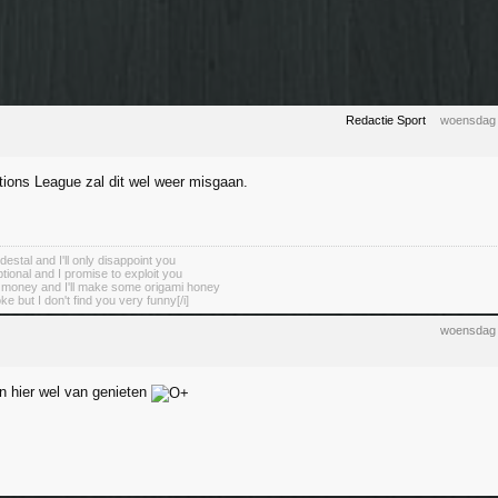
Redactie Sport
woensdag 
tions League zal dit wel weer misgaan.
destal and I'll only disappoint you
tional and I promise to exploit you
r money and I'll make some origami honey
oke but I don't find you very funny[/i]
woensdag 
n hier wel van genieten