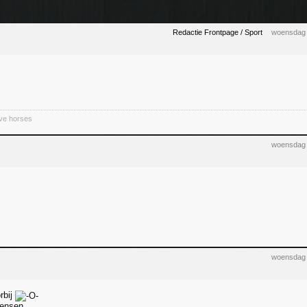
Redactie Frontpage / Sport
woensdag 
ive horses
woensdag 
woensdag 
rbij
mensen