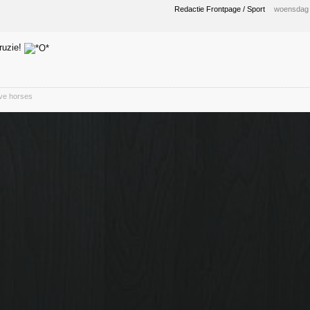
Redactie Frontpage / Sport
woensdag 
ruzie!
ive horses