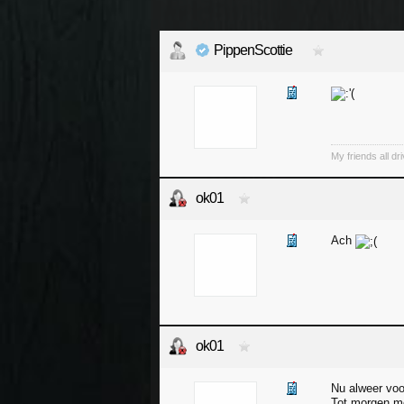
PippenScottie
My friends all dr
ok01
Ach
ok01
Nu alweer voo
Tot morgen 