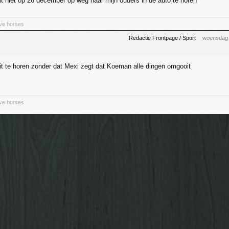
t niet op 26 december op weg naar mijn ouders in de auto te horen
ive horses
Redactie Frontpage / Sport
woensdag 
t te horen zonder dat Mexi zegt dat Koeman alle dingen omgooit
ive horses