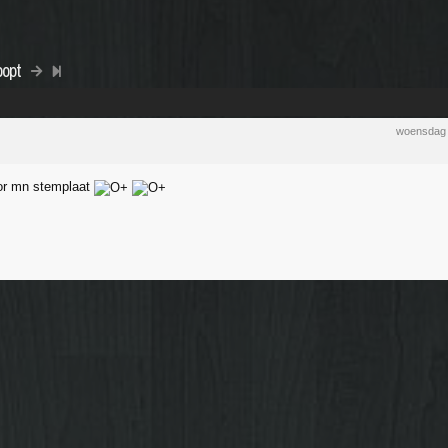
oopt
woensdag 
oor mn stemplaat