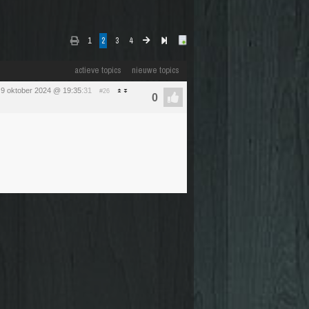
1
2
3
4
actieve topics
nieuwe topics
9 oktober 2024 @ 19:35
:31
#26