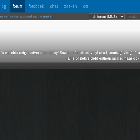
log
forum
fotoboek
chat
zoeken
dm
om een gratis account aan te maken
.
 's werelds enige universele hobby! Snaren of toetsen, vinyl of cd, eendagsvlieg of ras
al je ongebreideld enthousiasme, maar ook j