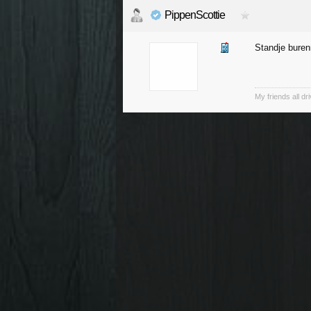
PippenScottie
Standje buren
My friends all dr