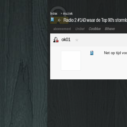
Index
»
muziek
Radio 2 #143 waar de Top 90's storml
abonnement
Unibet
Coolblue
Bitvavo
ok01
Net op tijd v