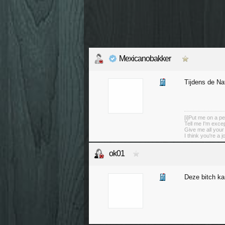
Mexicanobakker
Tijdens de Na
[i]Put me on a pe
Tell me I'm excep
Give me all you
I think you're a j
ok01
Deze bitch ka