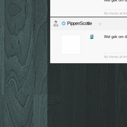
Wel gek om di
My friends all dr
PippenScottie
Wel gek om di
My friends all dr