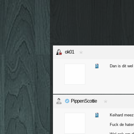
ok01
Dan is dit we
PippenScottie
Keihard meezi
Fuck de hater