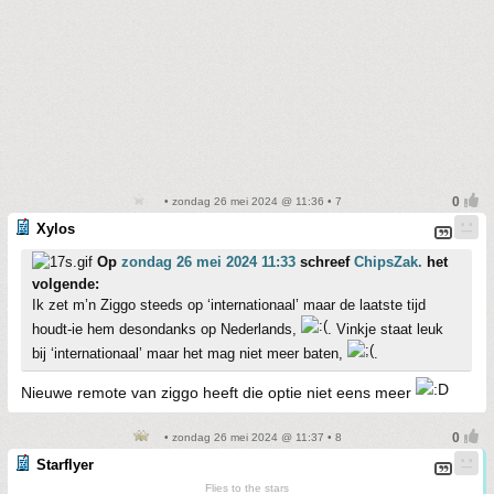
• zondag 26 mei 2024 @ 11:36 • 7
Xylos
Op
zondag 26 mei 2024 11:33
schreef
ChipsZak.
het
volgende:
Ik zet m’n Ziggo steeds op ‘internationaal’ maar de laatste tijd
houdt-ie hem desondanks op Nederlands,
. Vinkje staat leuk
bij ‘internationaal’ maar het mag niet meer baten,
.
Nieuwe remote van ziggo heeft die optie niet eens meer
• zondag 26 mei 2024 @ 11:37 • 8
Starflyer
Flies to the stars