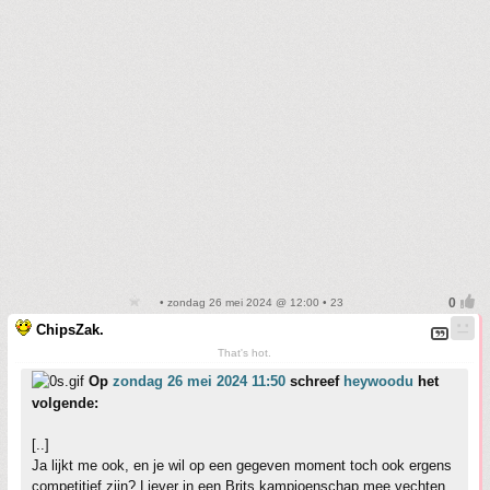
• zondag 26 mei 2024 @ 12:00 • 23
ChipsZak.
That's hot.
Op
zondag 26 mei 2024 11:50
schreef
heywoodu
het
volgende:
[..]
Ja lijkt me ook, en je wil op een gegeven moment toch ook ergens
competitief zijn? Liever in een Brits kampioenschap mee vechten