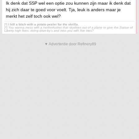
Ik denk dat SSP wel een optie zou kunnen zijn maar ik denk dat
hij zich daar te goed voor voelt. Tja, leuk is anders maar je
merkt het zelf toch ook wel?
[*]
I kill a bitch with a potato peeler for the skrilla.
[*]
You wanna mess with a motherfucker that skydives out of a plane to give the Statue of
Liberty high fives, doing drive-by’s and miss you with five tries?
▼ Advertentie door Refinery89