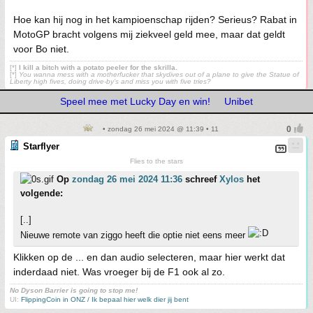
Hoe kan hij nog in het kampioenschap rijden? Serieus? Rabat in
MotoGP bracht volgens mij ziekveel geld mee, maar dat geldt
voor Bo niet.
[*]
I kill a bitch with a potato peeler for the skrilla.
[*]
You wanna mess with a motherfucker that skydives out of a plane to give the Statue of
Liberty high fives, doing drive-by’s and miss you with five tries?
Speel mee met Lucky Day en win!
Unibet
• zondag 26 mei 2024 @ 11:39 • 11
Starflyer
Flies to the stars
Op
zondag 26 mei 2024 11:36
schreef
Xylos
het
volgende:
[..]
Nieuwe remote van ziggo heeft die optie niet eens meer
Klikken op de ... en dan audio selecteren, maar hier werkt dat
inderdaad niet. Was vroeger bij de F1 ook al zo.
No Dyson Barrier is going to stop me!
UI:
FlippingCoin in ONZ / Ik bepaal hier welk dier jij bent