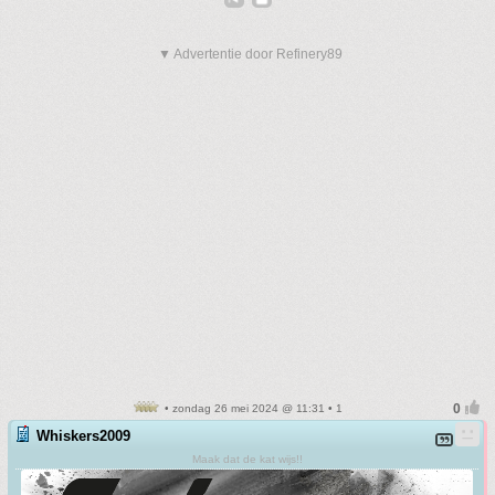
▼ Advertentie door Refinery89
• zondag 26 mei 2024 @ 11:31 • 1
Whiskers2009
Maak dat de kat wijs!!