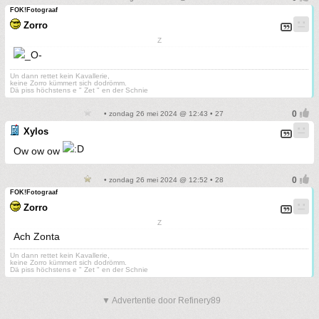
FOK!Fotograaf
Zorro
Z
Un dann rettet kein Kavallerie,
keine Zorro kümmert sich dodrömm.
Dä piss höchstens e " Zet " en der Schnie
• zondag 26 mei 2024 @ 12:43 • 27
Xylos
Ow ow ow
• zondag 26 mei 2024 @ 12:52 • 28
FOK!Fotograaf
Zorro
Z
Ach Zonta
Un dann rettet kein Kavallerie,
keine Zorro kümmert sich dodrömm.
Dä piss höchstens e " Zet " en der Schnie
▼ Advertentie door Refinery89