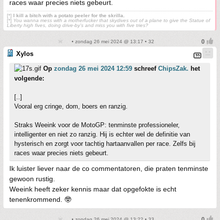
races waar precies niets gebeurt.
[*]
I kill a bitch with a potato peeler for the skrilla.
[*]
You wanna mess with a motherfucker that skydives out of a plane to give the Statue of
Liberty high fives, doing drive-by’s and miss you with five tries?
• zondag 26 mei 2024 @ 13:17 • 32
Xylos
Op
zondag 26 mei 2024 12:59
schreef
ChipsZak.
het
volgende:
[..]
Vooral erg cringe, dom, boers en ranzig.
Straks Weeink voor de MotoGP: tenminste professioneler,
intelligenter en niet zo ranzig. Hij is echter wel de definitie van
hysterisch en zorgt voor tachtig hartaanvallen per race. Zelfs bij
races waar precies niets gebeurt.
Ik luister liever naar de co commentatoren, die praten tenminste
gewoon rustig.
Weeink heeft zeker kennis maar dat opgefokte is echt
tenenkrommend. 🤓
• zondag 26 mei 2024 @ 13:22 • 33