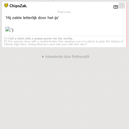
ChipsZak.
That's hot.
‘Hij zakte letterlijk door het ijs’
[*]
I kill a bitch with a potato peeler for the skrilla.
[*]
You wanna mess with a motherfucker that skydives out of a plane to give the Statue of
Liberty high fives, doing drive-by’s and miss you with five tries?
▼ Advertentie door Refinery89