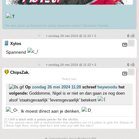
"He who gives up freedom for safety deserves neither" Benjamin Franklin
• zondag 26 mei 2024 @ 11:32 • 2
Xylos
Spannend
• zondag 26 mei 2024 @ 11:32 • 3
ChipsZak.
That's hot.
Op
zondag 26 mei 2024 11:28
schreef
heywoodu
het
volgende:
Goddomme, Nigel is er niet en dan gaan ze nog doen
alsof 'staatsgevaarlijk' 'levensgevaarlijk' betekent
. Ik moest dírect aan je denken,
.
[*]
I kill a bitch with a potato peeler for the skrilla.
[*]
You wanna mess with a motherfucker that skydives out of a plane to give the Statue of
Liberty high fives, doing drive-by’s and miss you with five tries?