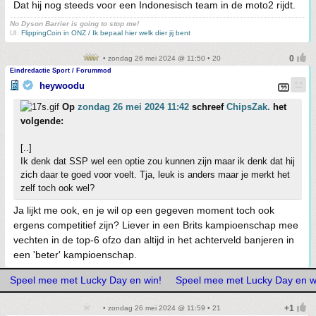
Dat hij nog steeds voor een Indonesisch team in de moto2 rijdt.
No Dyson Barrier is going to stop me!
UI:
FlippingCoin in ONZ / Ik bepaal hier welk dier jij bent
• zondag 26 mei 2024 @ 11:50 • 20
Eindredactie Sport / Forummod
heywoodu
Op
zondag 26 mei 2024 11:42
schreef
ChipsZak.
het
volgende:
[..]
Ik denk dat SSP wel een optie zou kunnen zijn maar ik denk dat hij
zich daar te goed voor voelt. Tja, leuk is anders maar je merkt het
zelf toch ook wel?
Ja lijkt me ook, en je wil op een gegeven moment toch ook
ergens competitief zijn? Liever in een Brits kampioenschap mee
vechten in de top-6 ofzo dan altijd in het achterveld banjeren in
een 'beter' kampioenschap.
Speel mee met Lucky Day en win!
Speel mee met Lucky Day en w
• zondag 26 mei 2024 @ 11:59 • 21