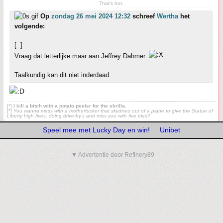
That's hot.
Op
zondag 26 mei 2024 12:32
schreef
Wertha
het
volgende:
[..]
Vraag dat letterlijke maar aan Jeffrey Dahmer.
Taalkundig kan dit niet inderdaad.
[*]
I kill a bitch with a potato peeler for the skrilla.
[*]
You wanna mess with a motherfucker that skydives out of a plane to give the Statue of
Liberty high fives, doing drive-by’s and miss you with five tries?
Speel mee met Lucky Day en win!
Unibet
▼ Advertentie door Refinery89