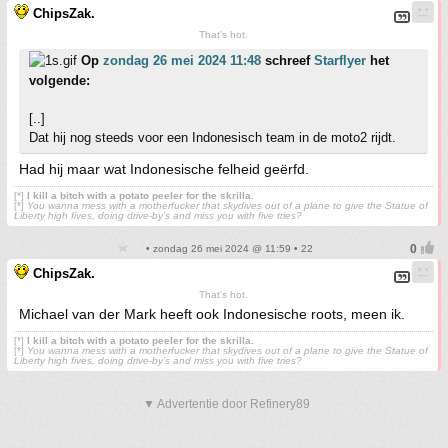
ChipsZak.
That's hot.
Op
zondag 26 mei 2024 11:48
schreef
Starflyer
het
volgende:
[..]
Dat hij nog steeds voor een Indonesisch team in de moto2 rijdt.
Had hij maar wat Indonesische felheid geërfd.
[*]
I kill a bitch with a potato peeler for the skrilla.
[*]
You wanna mess with a motherfucker that skydives out of a plane to give the Statue of
Liberty high fives, doing drive-by’s and miss you with five tries?
• zondag 26 mei 2024 @ 11:59 • 22
ChipsZak.
That's hot.
Michael van der Mark heeft ook Indonesische roots, meen ik.
[*]
I kill a bitch with a potato peeler for the skrilla.
[*]
You wanna mess with a motherfucker that skydives out of a plane to give the Statue of
Liberty high fives, doing drive-by’s and miss you with five tries?
▼ Advertentie door Refinery89