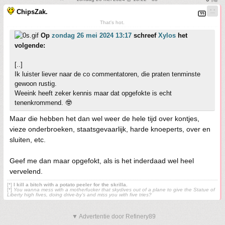
ChipsZak.
That's hot.
Op
zondag 26 mei 2024 13:17
schreef
Xylos
het
volgende:
[..]
Ik luister liever naar de co commentatoren, die praten tenminste
gewoon rustig.
Weeink heeft zeker kennis maar dat opgefokte is echt
tenenkrommend. 🤓
Maar die hebben het dan wel weer de hele tijd over kontjes,
vieze onderbroeken, staatsgevaarlijk, harde knoeperts, over en
sluiten, etc.
Geef me dan maar opgefokt, als is het inderdaad wel heel
vervelend.
[*]
I kill a bitch with a potato peeler for the skrilla.
[*]
You wanna mess with a motherfucker that skydives out of a plane to give the Statue of
Liberty high fives, doing drive-by’s and miss you with five tries?
▼ Advertentie door Refinery89