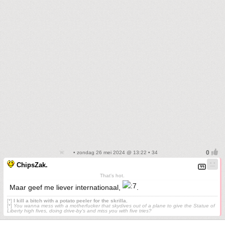
• zondag 26 mei 2024 @ 13:22 • 34
ChipsZak.
That's hot.
Maar geef me liever internationaal,
.
[*]
I kill a bitch with a potato peeler for the skrilla.
[*]
You wanna mess with a motherfucker that skydives out of a plane to give the Statue of
Liberty high fives, doing drive-by’s and miss you with five tries?