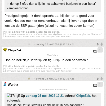
in de top-6 ofzo dan altijd in het achterveld banjeren in een 'beter'
kampioenschap.
Prestigedingetje. Ik denk oprecht dat hij zich er te goed voor
voelt. Het zou me niet eens verbazen als hij liever stopt dan in
iets als de SSP gaat rijden (al zal het vast niet zover komen).
[*]
I kill a bitch with a potato peeler for the skrilla.
[*]
You wanna mess with a motherfucker that skydives out of a plane to give the Statue of
Liberty high fives, doing drive-by’s and miss you with five tries?
• zondag 26 mei 2024 @ 12:21 • 24
ChipsZak.
That's hot.
Hoe de hell zit je ‘letterlijk en figuurlijk’ in een sandwich?
[*]
I kill a bitch with a potato peeler for the skrilla.
[*]
You wanna mess with a motherfucker that skydives out of a plane to give the Statue of
Liberty high fives, doing drive-by’s and miss you with five tries?
• zondag 26 mei 2024 @ 12:32 • 25
Wertha
Te midden van het moeras
Op
zondag 26 mei 2024 12:21
schreef
ChipsZak.
het
volgende:
Hoe de hell zit je ‘letterlijk en figuurlijk’ in een sandwich?