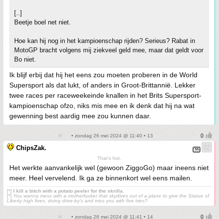
[..]
Beetje boel net niet.
Hoe kan hij nog in het kampioenschap rijden? Serieus? Rabat in
MotoGP bracht volgens mij ziekveel geld mee, maar dat geldt voor
Bo niet.
Ik blijf erbij dat hij het eens zou moeten proberen in de World
Supersport als dat lukt, of anders in Groot-Brittannië. Lekker
twee races per raceweekeinde knallen in het Brits Supersport-
kampioenschap ofzo, niks mis mee en ik denk dat hij na wat
gewenning best aardig mee zou kunnen daar.
• zondag 26 mei 2024 @ 11:40 • 13
ChipsZak.
That's hot.
Het werkte aanvankelijk wel (gewoon ZiggoGo) maar ineens niet
meer. Heel vervelend. Ik ga ze binnenkort wel eens mailen.
[*]
I kill a bitch with a potato peeler for the skrilla.
[*]
You wanna mess with a motherfucker that skydives out of a plane to give the Statue of
Liberty high fives, doing drive-by’s and miss you with five tries?
• zondag 26 mei 2024 @ 11:41 • 14