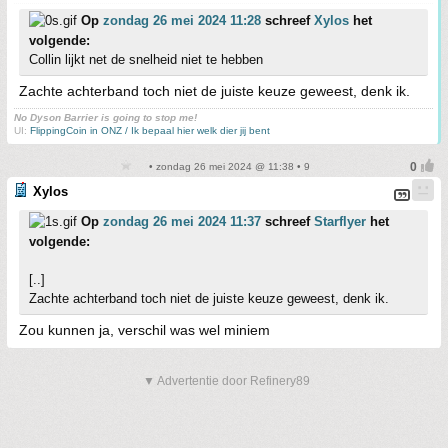
Op
zondag 26 mei 2024 11:28
schreef
Xylos
het
volgende:
Collin lijkt net de snelheid niet te hebben
Zachte achterband toch niet de juiste keuze geweest, denk ik.
No Dyson Barrier is going to stop me!
UI:
FlippingCoin in ONZ / Ik bepaal hier welk dier jij bent
• zondag 26 mei 2024 @ 11:38 • 9
Xylos
Op
zondag 26 mei 2024 11:37
schreef
Starflyer
het
volgende:
[..]
Zachte achterband toch niet de juiste keuze geweest, denk ik.
Zou kunnen ja, verschil was wel miniem
▼ Advertentie door Refinery89