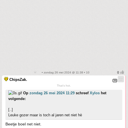
• zondag 26 mei 2024 @ 11:38 • 10
ChipsZak.
That's hot.
Op
zondag 26 mei 2024 11:29
schreef
Xylos
het
volgende:
[..]
Leuke gozer maar is toch al jaren net niet hè
Beetje boel net niet.