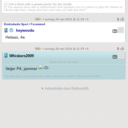
[*]
I kill a bitch with a potato peeler for the skrilla.
[*]
You wanna mess with a motherfucker that skydives out of a plane to give the Statue of
Liberty high fives, doing drive-by’s and miss you with five tries?
• zondag 26 mei 2024 @ 11:35 • 5
Eindredactie Sport / Forummod
heywoodu
Helaas, 4e.
• zondag 26 mei 2024 @ 11:35 • 6
Whiskers2009
Maak dat de kat wijs!!
Veijer P4, jammer
"He who gives up freedom for safety deserves neither" Benjamin Franklin
▼ Advertentie door Refinery89