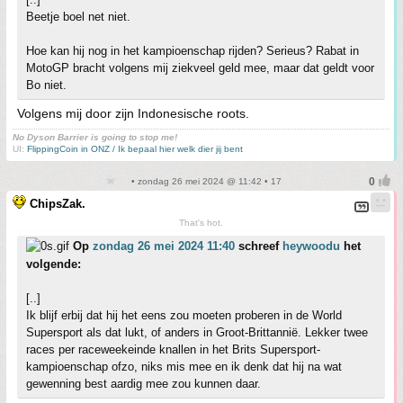
Beetje boel net niet.
Hoe kan hij nog in het kampioenschap rijden? Serieus? Rabat in
MotoGP bracht volgens mij ziekveel geld mee, maar dat geldt voor
Bo niet.
Volgens mij door zijn Indonesische roots.
No Dyson Barrier is going to stop me!
UI:
FlippingCoin in ONZ / Ik bepaal hier welk dier jij bent
• zondag 26 mei 2024 @ 11:42 • 17
ChipsZak.
That's hot.
Op
zondag 26 mei 2024 11:40
schreef
heywoodu
het
volgende:
[..]
Ik blijf erbij dat hij het eens zou moeten proberen in de World
Supersport als dat lukt, of anders in Groot-Brittannië. Lekker twee
races per raceweekeinde knallen in het Brits Supersport-
kampioenschap ofzo, niks mis mee en ik denk dat hij na wat
gewenning best aardig mee zou kunnen daar.