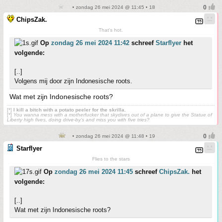
• zondag 26 mei 2024 @ 11:45 • 18
ChipsZak.
That's hot.
Op
zondag 26 mei 2024 11:42
schreef
Starflyer
het
volgende:
[..]
Volgens mij door zijn Indonesische roots.
Wat met zijn Indonesische roots?
[*]
I kill a bitch with a potato peeler for the skrilla.
[*]
You wanna mess with a motherfucker that skydives out of a plane to give the Statue of
Liberty high fives, doing drive-by’s and miss you with five tries?
• zondag 26 mei 2024 @ 11:48 • 19
Starflyer
Flies to the stars
Op
zondag 26 mei 2024 11:45
schreef
ChipsZak.
het
volgende:
[..]
Wat met zijn Indonesische roots?