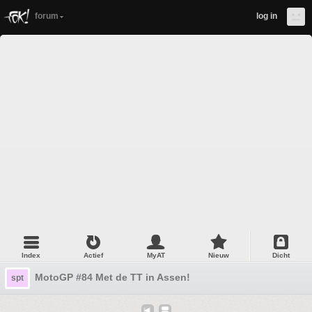
forum
log in
Index
Actief
MyAT
Nieuw
Dicht
MotoGP #84 Met de TT in Assen!
spt