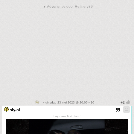
▼ Advertentie door Refinery89
• dinsdag 23 mei 2023 @ 20:00 • 10
sly-nl
they drew first blood!