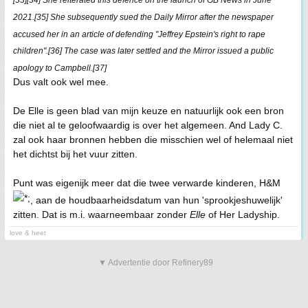
2021.[35] She subsequently sued the Daily Mirror after the newspaper
accused her in an article of defending "Jeffrey Epstein's right to rape
children".[36] The case was later settled and the Mirror issued a public
apology to Campbell.[37]
Dus valt ook wel mee.
De Elle is geen blad van mijn keuze en natuurlijk ook een bron
die niet al te geloofwaardig is over het algemeen. And Lady C.
zal ook haar bronnen hebben die misschien wel of helemaal niet
het dichtst bij het vuur zitten.
Punt was eigenijk meer dat die twee verwarde kinderen, H&M
, aan de houdbaarheidsdatum van hun 'sprookjeshuwelijk'
zitten. Dat is m.i. waarneembaar zonder
Elle
of Her Ladyship.
love & heet
▼ Advertentie door Refinery89