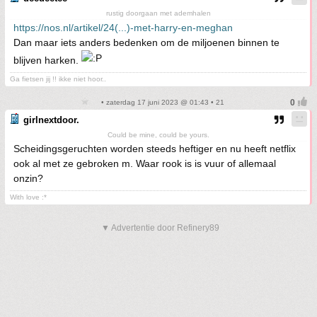
rustig doorgaan met ademhalen
https://nos.nl/artikel/24(...)-met-harry-en-meghan
Dan maar iets anders bedenken om de miljoenen binnen te
blijven harken.
Ga fietsen jij !! ikke niet hoor..
• zaterdag 17 juni 2023 @ 01:43 • 21
girlnextdoor.
Could be mine, could be yours.
Scheidingsgeruchten worden steeds heftiger en nu heeft netflix
ook al met ze gebroken m. Waar rook is is vuur of allemaal
onzin?
With love :*
▼ Advertentie door Refinery89