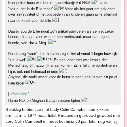
Kun je hier boos worden als superrrfan@ v d H&M
club:
"onzin, het is de Elle maar"
Maar als het gaat om adviezen
over seksualiteit of het opvoeden van kinderen gaan jullie allemaal
naar de kiosk voor de Elle
Daarbij zou de Ellie nooit zo'n artikel publiceren als ze niet zeker
benne, uit angst voor weeeer een rechtszaak maar dan tegen
hunnie, van Har & Meg.
Dus ik zeg "waar". Los hiervan zeg ik het al vanaf 't begin huwelijk
"zie je wel"
En een ieder met wat kennis der
Mensch zag dit natuurlijk al aankomen. Zij is fulltime borderline en
hij is ook niet helemaal in orde
Anyhoe, die rooie woont voor de kerst in een tuinhuis van z'n pa of
kale broer
[
afbeelding
]
Harrie Nak en Meghan Batta in betere tijden
Gelukkig hebben ze met Lady Colin Campbell een lekkere
bron.... in is 1974 maar liefst 9 maanden getrouwd geweest met
Lord Colin Campbell en moet het bijna 50 jaar later nog van zijn