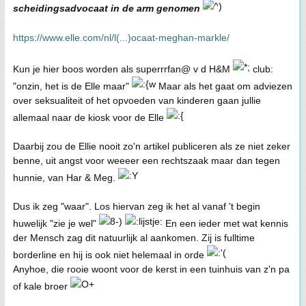
scheidingsadvocaat in de arm genomen
https://www.elle.com/nl/l(...)ocaat-meghan-markle/
Kun je hier boos worden als superrrfan@ v d H&M
club:
"onzin, het is de Elle maar"
Maar als het gaat om adviezen
over seksualiteit of het opvoeden van kinderen gaan jullie
allemaal naar de kiosk voor de Elle
Daarbij zou de Ellie nooit zo'n artikel publiceren als ze niet zeker
benne, uit angst voor weeeer een rechtszaak maar dan tegen
hunnie, van Har & Meg.
Dus ik zeg "waar". Los hiervan zeg ik het al vanaf 't begin
huwelijk "zie je wel"
En een ieder met wat kennis
der Mensch zag dit natuurlijk al aankomen. Zij is fulltime
borderline en hij is ook niet helemaal in orde
Anyhoe, die rooie woont voor de kerst in een tuinhuis van z'n pa
of kale broer