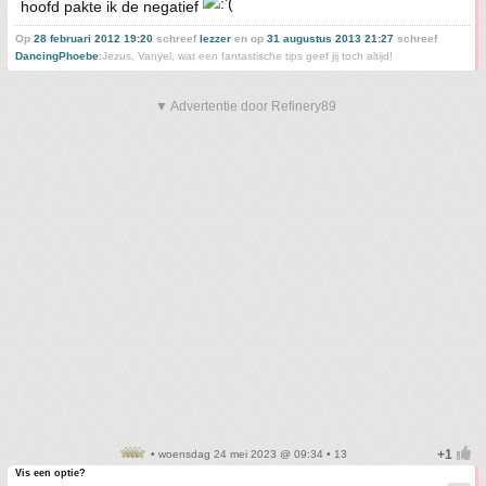
hoofd pakte ik de negatief
Op
28 februari 2012 19:20
schreef
lezzer
en op
31 augustus 2013 21:27
schreef
DancingPhoebe
:
Jezus, Vanyel, wat een fantastische tips geef jij toch altijd!
▼ Advertentie door Refinery89
• woensdag 24 mei 2023 @ 09:34 • 13
Vis een optie?