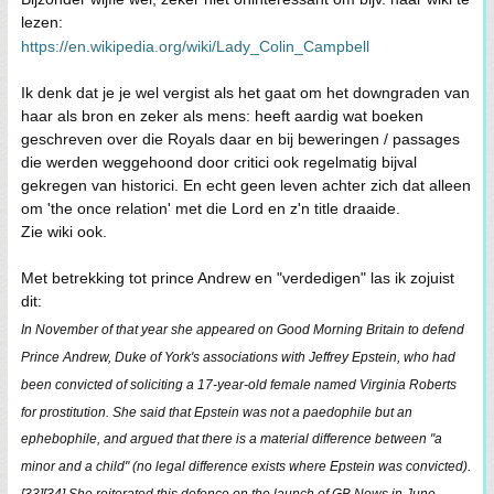
lezen:
https://en.wikipedia.org/wiki/Lady_Colin_Campbell
Ik denk dat je je wel vergist als het gaat om het downgraden van
haar als bron en zeker als mens: heeft aardig wat boeken
geschreven over die Royals daar en bij beweringen / passages
die werden weggehoond door critici ook regelmatig bijval
gekregen van historici. En echt geen leven achter zich dat alleen
om 'the once relation' met die Lord en z'n title draaide.
Zie wiki ook.
Met betrekking tot prince Andrew en "verdedigen" las ik zojuist
dit:
In November of that year she appeared on Good Morning Britain to defend
Prince Andrew, Duke of York's associations with Jeffrey Epstein, who had
been convicted of soliciting a 17-year-old female named Virginia Roberts
for prostitution. She said that Epstein was not a paedophile but an
ephebophile, and argued that there is a material difference between "a
minor and a child" (no legal difference exists where Epstein was convicted).
[33][34] She reiterated this defence on the launch of GB News in June