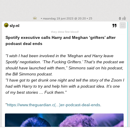
• maandag 19 juni 2023 @ 20:20 • 25
sly-nl
they drew first blood!
Spotify executive calls Harry and Meghan ‘grifters’ after
podcast deal ends
"I wish I had been involved in the ‘Meghan and Harry leave
Spotify’ negotiation. ‘The Fucking Grifters.’ That’s the podcast we
should have launched with them,” Simmons said on his podcast,
the Bill Simmons podcast.
"I have got to get drunk one night and tell the story of the Zoom I
had with Harry to try and help him with a podcast idea. It’s one
of my best stories … Fuck them."
”
https://www.theguardian.c(...)er-podcast-deal-ends
.