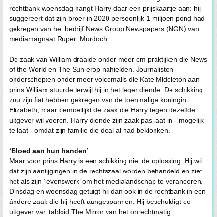
rechtbank woensdag hangt Harry daar een prijskaartje aan: hij
suggereert dat zijn broer in 2020 persoonlijk 1 miljoen pond had
gekregen van het bedrijf News Group Newspapers (NGN) van
mediamagnaat Rupert Murdoch.
De zaak van William draaide onder meer om praktijken die News
of the World en The Sun erop nahielden. Journalisten
onderschepten onder meer voicemails die Kate Middleton aan
prins William stuurde terwijl hij in het leger diende. De schikking
zou zijn fiat hebben gekregen van de toenmalige koningin
Elizabeth, maar bemoeilijkt de zaak die Harry tegen dezelfde
uitgever wil voeren. Harry diende zijn zaak pas laat in - mogelijk
te laat - omdat zijn familie die deal al had beklonken.
‘Bloed aan hun handen’
Maar voor prins Harry is een schikking niet de oplossing. Hij wil
dat zijn aantijgingen in de rechtszaal worden behandeld en ziet
het als zijn ‘levenswerk’ om het medialandschap te veranderen.
Dinsdag en woensdag getuigt hij dan ook in de rechtbank in een
ándere zaak die hij heeft aangespannen. Hij beschuldigt de
uitgever van tabloid The Mirror van het onrechtmatig