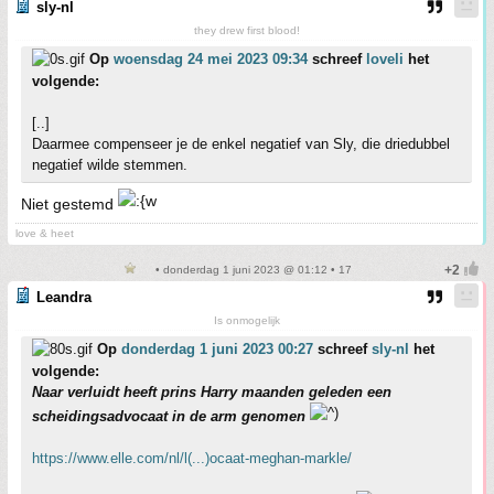
sly-nl
they drew first blood!
Op
woensdag 24 mei 2023 09:34
schreef
loveli
het
volgende:
[..]
Daarmee compenseer je de enkel negatief van Sly, die driedubbel
negatief wilde stemmen.
Niet gestemd
love & heet
• donderdag 1 juni 2023 @ 01:12 • 17
Leandra
Is onmogelijk
Op
donderdag 1 juni 2023 00:27
schreef
sly-nl
het
volgende:
Naar verluidt heeft prins Harry maanden geleden een
scheidingsadvocaat in de arm genomen
https://www.elle.com/nl/l(...)ocaat-meghan-markle/