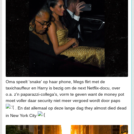
Oma speelt 'snake' op haar phone, Megs flirt met de
taxichauffeur en Harry is bezig om de next Netflix-docu, over
o.a. z'n paparazzi-collega's, vorm te geven want de money pot
moet voller daar security niet meer vergoed wordt door paps
. En dat allemaal op deze lange dag they almost died dead
in New York City