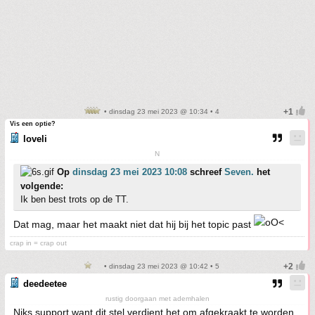
• dinsdag 23 mei 2023 @ 10:34 • 4
Vis een optie?
loveli
N
Op
dinsdag 23 mei 2023 10:08
schreef
Seven.
het
volgende:
Ik ben best trots op de TT.
Dat mag, maar het maakt niet dat hij bij het topic past
crap in = crap out
• dinsdag 23 mei 2023 @ 10:42 • 5
deedeetee
rustig doorgaan met ademhalen
Niks support want dit stel verdient het om afgekraakt te worden.