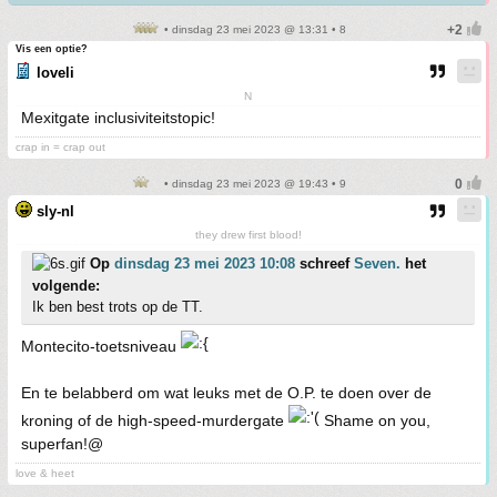
• dinsdag 23 mei 2023 @ 13:31 • 8
Vis een optie?
loveli
N
Mexitgate inclusiviteitstopic!
crap in = crap out
• dinsdag 23 mei 2023 @ 19:43 • 9
sly-nl
they drew first blood!
Op
dinsdag 23 mei 2023 10:08
schreef
Seven.
het
volgende:
Ik ben best trots op de TT.
Montecito-toetsniveau
En te belabberd om wat leuks met de O.P. te doen over de
kroning of de high-speed-murdergate
Shame on you,
superfan!@
love & heet