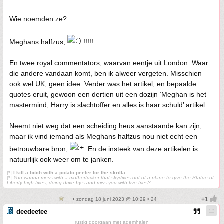
Wie noemden ze?
Meghans halfzus,
!!!!!
En twee royal commentators, waarvan eentje uit London. Waar
die andere vandaan komt, ben ik alweer vergeten. Misschien
ook wel UK, geen idee. Verder was het artikel, en bepaalde
quotes eruit, gewoon een dertien uit een dozijn ‘Meghan is het
mastermind, Harry is slachtoffer en alles is haar schuld’ artikel.
Neemt niet weg dat een scheiding heus aanstaande kan zijn,
maar ik vind iemand als Meghans halfzus nou niet echt een
betrouwbare bron,
. En de insteek van deze artikelen is
natuurlijk ook weer om te janken.
[*]
I kill a bitch with a potato peeler for the skrilla.
[*]
You wanna mess with a motherfucker that skydives out of a plane to give the Statue of
Liberty high fives, doing drive-by’s and miss you with five tries?
• zondag 18 juni 2023 @ 10:29 • 24
deedeetee
rustig doorgaan met ademhalen