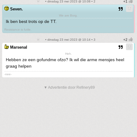
• dinsdag 23 mei 2023 @ 10:08 • 2
Seven.
We are Borg.
Ik ben best trots op de TT.
Resistance is futile.
• dinsdag 23 mei 2023 @ 10:14 • 3
Marsenal
Heh.
Hebben ze een gofundme ofzo? Ik wil die arme mensjes heel
graag helpen
-nee-
▼ Advertentie door Refinery89