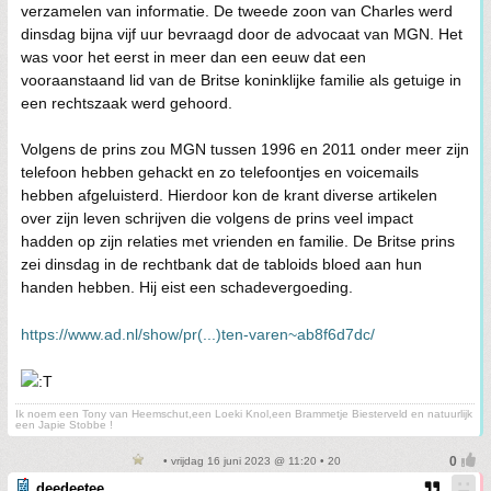
verzamelen van informatie. De tweede zoon van Charles werd
dinsdag bijna vijf uur bevraagd door de advocaat van MGN. Het
was voor het eerst in meer dan een eeuw dat een
vooraanstaand lid van de Britse koninklijke familie als getuige in
een rechtszaak werd gehoord.
Volgens de prins zou MGN tussen 1996 en 2011 onder meer zijn
telefoon hebben gehackt en zo telefoontjes en voicemails
hebben afgeluisterd. Hierdoor kon de krant diverse artikelen
over zijn leven schrijven die volgens de prins veel impact
hadden op zijn relaties met vrienden en familie. De Britse prins
zei dinsdag in de rechtbank dat de tabloids bloed aan hun
handen hebben. Hij eist een schadevergoeding.
https://www.ad.nl/show/pr(...)ten-varen~ab8f6d7dc/
Ik noem een Tony van Heemschut,een Loeki Knol,een Brammetje Biesterveld en natuurlijk
een Japie Stobbe !
• vrijdag 16 juni 2023 @ 11:20 • 20
deedeetee