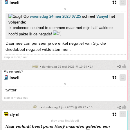
loveli
N
Op
woensdag 24 mei 2023 07:25
schreef
Vanyel
het
volgende:
Ik probeerde neutraal te stemmen maar met mijn half wakkere
hoofd pakte ik de negatief
Daarmee compenseer je de enkel negatief van Sly, die
driedubbel negatief wilde stemmen.
crap in = crap out
• donderdag 25 mei 2023 @ 10:54 • 14
Vis een optie?
loveli
N
twitter
crap in = crap out
• donderdag 1 juni 2023 @ 00:27 • 15
sly-nl
they drew first blood!
Naar verluidt heeft prins Harry maanden geleden een