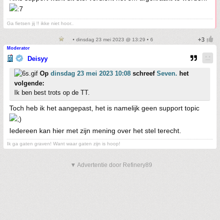
Ga fietsen jij !! ikke niet hoor..
• dinsdag 23 mei 2023 @ 13:29 • 6
Moderator
Deisyy
Op
dinsdag 23 mei 2023 10:08
schreef
Seven.
het
volgende:
Ik ben best trots op de TT.
Toch heb ik het aangepast, het is namelijk geen support topic
Iedereen kan hier met zijn mening over het stel terecht.
Ik ga gaten graven! Want waar gaten zijn is hoop!
▼ Advertentie door Refinery89