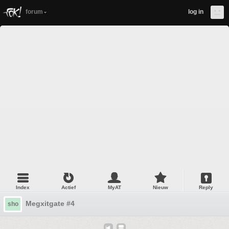
forum
log in
Index
Actief
MyAT
Nieuw
Reply
Megxitgate #4
sho