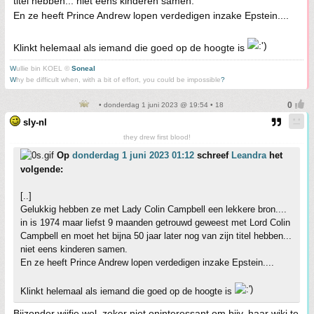
titel hebben... niet eens kinderen samen.
En ze heeft Prince Andrew lopen verdedigen inzake Epstein....
Klinkt helemaal als iemand die goed op de hoogte is
W
ullie bin KOEL ©
Soneal
W
hy be difficult when, with a bit of effort, you could be impossible
?
• donderdag 1 juni 2023 @ 19:54 • 18
sly-nl
they drew first blood!
Op
donderdag 1 juni 2023 01:12
schreef
Leandra
het
volgende:
[..]
Gelukkig hebben ze met Lady Colin Campbell een lekkere bron....
in is 1974 maar liefst 9 maanden getrouwd geweest met Lord Colin
Campbell en moet het bijna 50 jaar later nog van zijn titel hebben...
niet eens kinderen samen.
En ze heeft Prince Andrew lopen verdedigen inzake Epstein....
Klinkt helemaal als iemand die goed op de hoogte is
Bijzonder wijfie wel, zeker niet oninteressant om bijv. haar wiki te