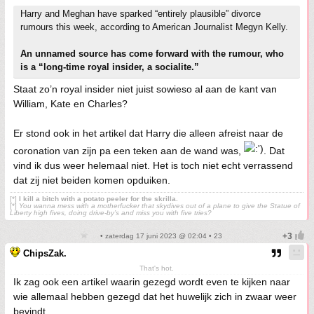
Harry and Meghan have sparked “entirely plausible” divorce
rumours this week, according to American Journalist Megyn Kelly.
An unnamed source has come forward with the rumour, who
is a “long-time royal insider, a socialite.”
Staat zo’n royal insider niet juist sowieso al aan de kant van
William, Kate en Charles?
Er stond ook in het artikel dat Harry die alleen afreist naar de
coronation van zijn pa een teken aan de wand was,
. Dat
vind ik dus weer helemaal niet. Het is toch niet echt verrassend
dat zij niet beiden komen opduiken.
[*]
I kill a bitch with a potato peeler for the skrilla.
[*]
You wanna mess with a motherfucker that skydives out of a plane to give the Statue of
Liberty high fives, doing drive-by’s and miss you with five tries?
• zaterdag 17 juni 2023 @ 02:04 • 23
ChipsZak.
That's hot.
Ik zag ook een artikel waarin gezegd wordt even te kijken naar
wie allemaal hebben gezegd dat het huwelijk zich in zwaar weer
bevindt.