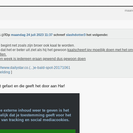
maand
Op
maandag 24 juli 2023 11:37
schreef
slashdotter3
het volgende:
 begint net zoals zijn broer ook kaal te worden.
dat het er beter uit ziet als hij het gewoon
kaalscheert ipv moeilijk doen met het on
llen.
en week is iedereen eraan gewend dus gewoon doen
://www.dailystar.co.(...)e-bald-spot-20171061
elding
]
 gefaxt en die geeft het door aan Har!
e externe inhoud weer te geven is het
lijk dat je toestemming geeft voor het
 van tracking en social mediacookies.