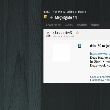
Index
»
showbizz, celebs en gossip
Megxitgate #4
abonnement
Unibet
Coolblue
Bitvavo
slashdotter3
Arrow to the knee!
tldw: 80 miljo
https://www.te
Deze bizarre 
In Strikt Pri
Deze week ko
Cone of Learnin
Flatgebouw Ned