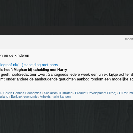
maand
en en de kinderen
legraaf.nl/(...)-scheiding-met-harry
eis heeft Meghan bij scheiding met Harry
vé geeft hoofdredacteur Evert Santegoeds iedere week een uniek kijkje achter 
mt onder andere de aanhoudende geruchten aanbod rondom een mogelijke sc
g
/
Calvin Hobbes Economics
/
Socialism Illustrated
/
Product Development (Tree)
/
Oil for Im
erland
/
Barkruk economie
/
Arbeidsmarkt kansen