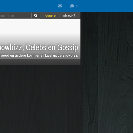
doneren
inbreuk?
owbizz, Celebs en Gossip
llywood en andere kommer en kwel uit de showbizz.