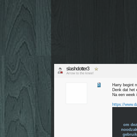
slashdotter3
Arrow to the knee!
Harry begint n
Denk dat het e
Na een week 
https://www.da
om dez
noodzake
gebruik