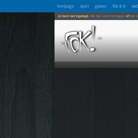
frontpage
sport
games
film & tv
web
Je bent niet ingelogd.
Klik hier om in te loggen
of
hier 