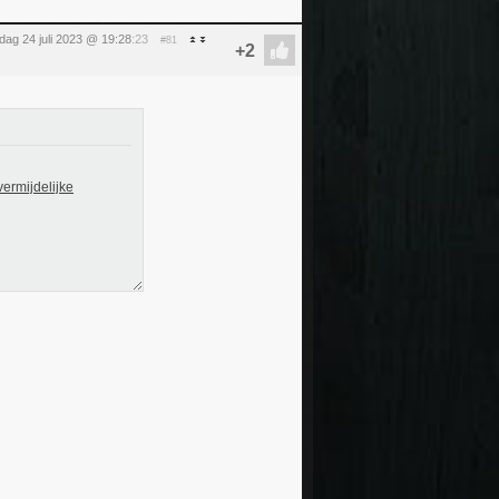
ag 24 juli 2023 @ 19:28
:23
#81
vermijdelijke