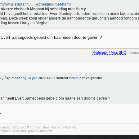
://www.telegraaf.nl/(...)-scheiding-met-harry
bizarre eis heeft Meghan bij scheiding met Harry
rikt Privé geeft hoofdredacteur Evert Santegoeds iedere week een uniek kijkje achte
blad. Deze week komt onder andere de aanhoudende geruchten aanbod rondom e
ding tussen Harry en Meghan.
Evert Santegoeds gebeld om haar eisen door te geven ?
Moderator / Miss SHO
maand
Op
maandag 24 juli 2023 14:02
schreef
fleuril
het volgende:
n heeft Evert Santegoeds gebeld om haar eisen door te geven ?
januari 2011 22:10 schreef JaneDoe het volgende:
 you're guilty until proven innocent