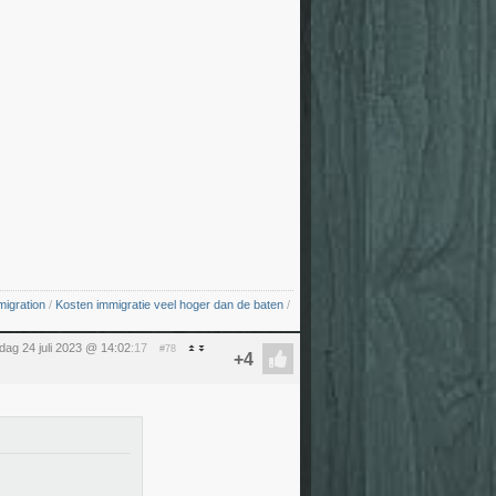
migration
/
Kosten immigratie veel hoger dan de baten
/
ag 24 juli 2023 @ 14:02
:17
#78