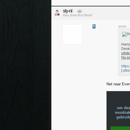
sly-nl
they drew first blood!
quote:
Harry
Denk 
uitste
Na e
https
[
afbe
Net naar Evert
om dez
noodzake
gebruik