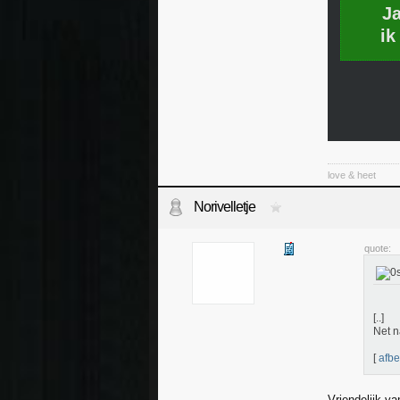
J
ik
love & heet
Norivelletje
quote:
[..]
Net n
[
afbe
Vriendelijk va