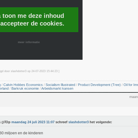
a toon me deze inhoud
 accepteer de cookies.
meer informatie
igd door slashdotter3 op 24-07-2023 15:44
:23
]
g
/
Calvin Hobbes Economics
/
Socialism Illustrated
/
Product Development (Tree)
/
Oil for Im
erland
/
Barkruk economie
/
Arbeidsmarkt kansen
maand
Op
maandag 24 juli 2023 11:07
schreef
slashdotter3
het volgende:
 80 miljoen en de kinderen