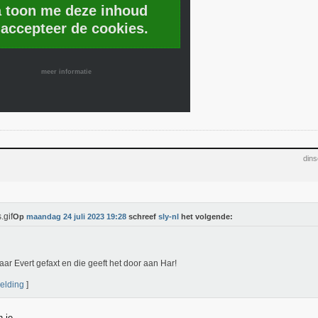
a toon me deze inhoud
 accepteer de cookies.
meer informatie
dins
Op
maandag 24 juli 2023 19:28
schreef
sly-nl
het volgende:
aar Evert gefaxt en die geeft het door aan Har!
elding
]
n je