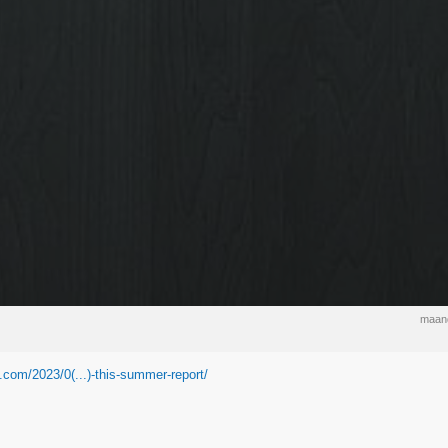
maand
.com/2023/0(...)-this-summer-report/