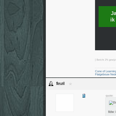
J
ik
[ Bericht 2% gewijz
Cone of Learnin
Flatgebouw Ned
fleuril
quote:
tldw: