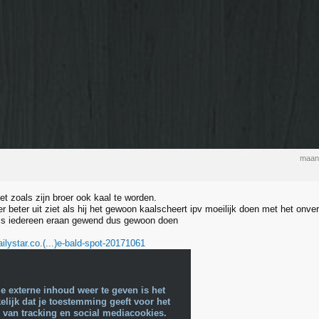
maand
et zoals zijn broer ook kaal te worden.
r beter uit ziet als hij het gewoon kaalscheert ipv moeilijk doen met het onverm
is iedereen eraan gewend dus gewoon doen
ilystar.co.(...)e-bald-spot-20171061
e externe inhoud weer te geven is het
lijk dat je toestemming geeft voor het
 van tracking en social mediacookies.