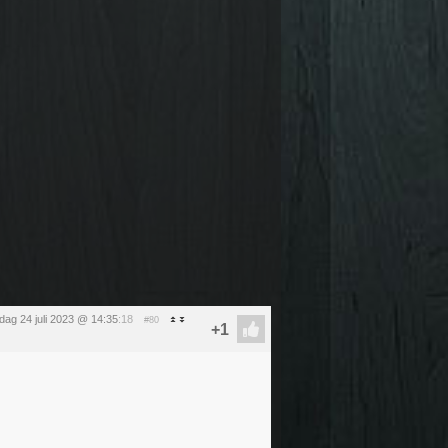
ag 24 juli 2023 @ 14:35
:18
#80