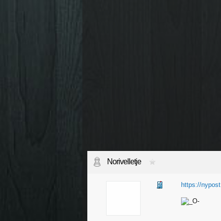
Norivelletje
https://nypost