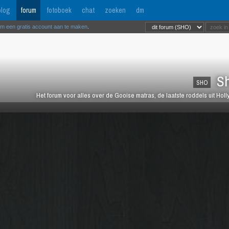
log
forum
fotoboek
chat
zoeken
dm
om een gratis account aan te maken
.
Sh
SHO
Het forum voor alles over de Gooise matras, de laatste roddels uit Ho