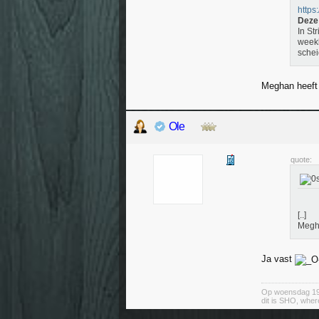
https
Deze 
In St
week
schei
Meghan heeft 
Ole
quote:
[..]
Megha
Ja vast
Op woensdag 19 
dit is SHO, where