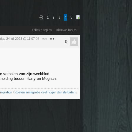
1
2
3
4
5
actieve topics
nieuwe topics
ag 24 juli 2023 @ 11:07
:05
#76
de verhalen van zijn weekblad.
heiding tussen Harry en Meghan.
migration
/
Kosten immigratie veel hoger dan de baten
/